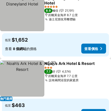
分享
放到收藏夾
Hotel
查看價格
5 星級
8.9
極佳
21,191
距離黃金海岸 8.7 公里
迪士尼朋友用餐體驗
查看價格
$1,652
低至
查看
8 個網站
的價格
查看價格
Noah’s Ark Hotel & Resort
分享
放到收藏夾
3 星級
7.7
好
4,574
距離黃金海岸 7.7 公里
設有兩間浴室的家庭房
查看價格
熱門選擇
$463
低至