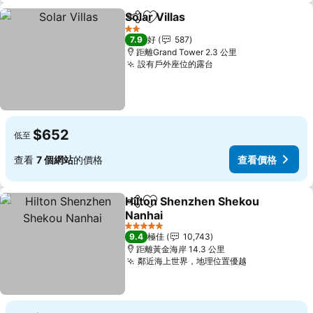
Solar Villas
分享
放到收藏夾
查看價格
2 星級
7.9
好
587
距離Grand Tower 2.3 公里
設有戶外座位的露台
查看價格
$652
低至
查看
7 個網站
的價格
查看價格
Hilton Shenzhen Shekou
分享
放到收藏夾
Nanhai
查看價格
5 星級
9.4
極佳
10,743
距離黃金海岸 14.3 公里
鄰近海上世界，地理位置優越
查看價格