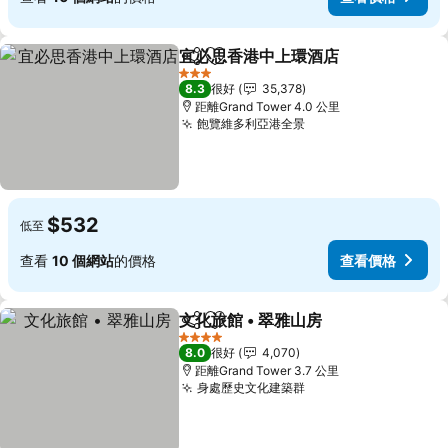
宜必思香港中上環酒店
分享
放到收藏夾
查看
3 星級
8.3
很好
35,378
距離Grand Tower 4.0 公里
飽覽維多利亞港全景
查看價格
$532
低至
查看
10 個網站
的價格
查看價格
文化旅館 • 翠雅山房
分享
放到收藏夾
查看價
4 星級
8.0
很好
4,070
距離Grand Tower 3.7 公里
身處歷史文化建築群
查看價格