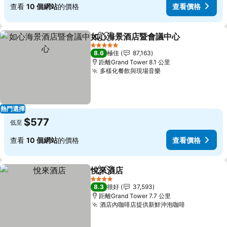
查看
10 個網站
的價格
查看價格
如心海景酒店暨會議中心
分享
放到收藏夾
查
5 星級
8.6
極佳
87,163
距離Grand Tower 8.1 公里
多樣化餐飲與現場音樂
查看價格
熱門選擇
$577
低至
查看
10 個網站
的價格
查看價格
悅來酒店
分享
放到收藏夾
查看價格
4 星級
8.3
很好
37,593
距離Grand Tower 7.7 公里
酒店內咖啡店提供新鮮沖泡咖啡
查看價格