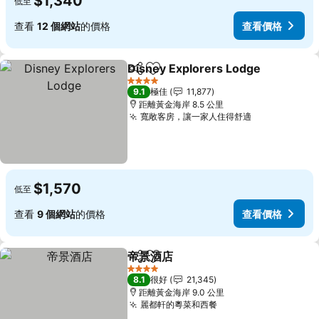
$1,340
低至
查看
12 個網站
的價格
查看價格
Disney Explorers Lodge
分享
放到收藏夾
查
4 星級
9.1
極佳
11,877
距離黃金海岸 8.5 公里
寬敞客房，讓一家人住得舒適
查看價格
$1,570
低至
查看
9 個網站
的價格
查看價格
帝景酒店
分享
放到收藏夾
查看價格
4 星級
8.1
很好
21,345
距離黃金海岸 9.0 公里
麗都軒的粵菜和西餐
查看價格