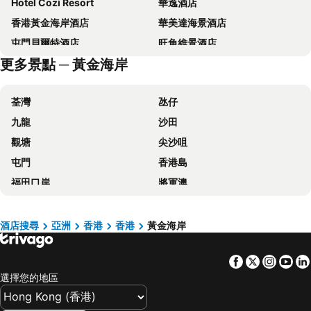
Hotel Cozi Resort
華逸酒店
香港黃金海岸酒店
華美達海景酒店
屯門貝爾特酒店
旺角維景酒店
更多景點 ─ 黃金海岸
青逸酒店
香港汀蘭居
香港遠東絲麗酒店
帝京酒店
荃灣
氹仔
九龍維景酒店
Dorsett Tsuen Wan, Hong Kong
九龍
沙田
富豪機場酒店
迪士尼好萊塢酒店
觀塘
尖沙咀
仕德福酒店
Hotel COZi Oasis
屯門
香港島
Silka Tsuen Wan, Hong Kong
Hotel Ease Tsuen Wan
福田口岸
將軍澳
Regala Skycity Hotel
Hotel Ease Access Tsuen Wan
福田區
Mong Kok Metro Station
旭逸酒店‧旺角
長洲華威酒店
香港國際機場
南山區
香港康得思酒店
Four Points by Sheraton Hong Kong, Tung Chung
酒店搜尋
亞洲
香港
香港
黃金海岸
東涌
元朗
Mini Central
The Cityview
Facebook
Twitter
Insta
Yo
紅磡
天水圍
香港華大盛品酒店 (貝斯特韋斯特成員酒店)
宜必思香港中上環酒店
選擇您的地區
Wan Chai Metro Station
海洋公園
龍堡國際酒店
文化旅館 • 翠雅山房
深水埗區
黃金海岸
宏基國際賓館
M1油麻地酒店