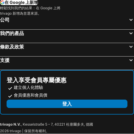
在 Google 上新增
香港迪士尼樂園
新界
皇家太平洋酒店
Disney Explorers Lodge
輕鬆找到我們的結果：在 Google 上將
trivago 新增為首選來源。
羅湖口岸
羅湖
Dorsett Mongkok, Hong Kong
Hong Kong Disneyland Hotel
公司
東門步行街
North Point Metro Station
深圳福朋喜來登酒店
泛達太子酒店
越秀區
中環
MK 酒店
東方汎達酒店
我們的產品
Cheung Chau
珠海長隆國際海洋度假區
Eaton Hk
Hotel YX Lai Chi Kok
條款及政策
羅湖口岸
Sheung Wan Metro Station
Casa Hotel
Travelodge Kowloon
Tsing Yi Metro Station
天河區
Wyndham Grand Shenzhen
尚豪酒店
支援
葡京娛樂場
寶安區
香港挪亞方舟 - 太陽館‧度假營
香港天際萬豪酒店
上下九步行街
深圳寶安國際機場
美達會館酒店
Sheraton Hong Kong Tung Chung Hotel
登入享受會員專屬優惠
九龍城
海珠區
Novotel Hong Kong Citygate
The Silveri Hotel Hong Kong - MGallery Collection
建立個人化體驗
番禺區
廣州東站
銀景度假中心
Pak Flower Guest House
會員優惠和會員價
朗豪坊
Causeway Bay Metro Station
深圳加來酒店
SAVHE Hotel Binhe Times Shenzhen
登入
荔灣區
世界之窗
M Plus Hotel
Naive L Executive Apartments Coast City
東九龍
香洲區
香港 W 酒店
Kempinski Hotel Shenzhen China
trivago N.V.
, Kesselstraße 5 – 7, 40221 杜塞爾多夫, 德國
Siu Hong Metro Station
黃金泳灘
Jiduo Hotel Convention and Exhibition Center Branch
Hotel Kapok Shenzhen Bay
2026 trivago | 保留所有權利。