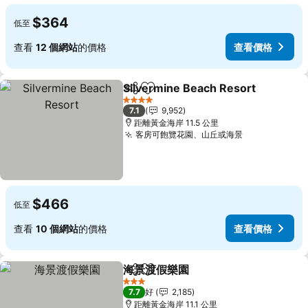
$364
低至
查看
12 個網站
的價格
查看價格
Silvermine Beach Resort
分享
放到收藏夾
4 星級
7.1
9,952
距離黃金海岸 11.5 公里
客房可飽覽花園、山丘或海景
查看價格
$466
低至
查看
10 個網站
的價格
查看價格
海景渡假樂園
分享
放到收藏夾
查看價格
3 星級
7.7
好
2,185
距離黃金海岸 11.1 公里