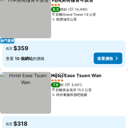
YHA美荷樓青年旅舍
分享
放到收藏夾
查看價
3 星級
8.3
很好
14,490
距離Grand Tower 1.9 公里
飽覽城市山景
查看價格
熱門選擇
$359
低至
查看
10 個網站
的價格
查看價格
Hotel Ease Tsuen Wan
分享
放到收藏夾
查
4 星級
7.8
好
4,401
距離黃金海岸 15.0 公里
時尚餐廳和酒吧氛圍
查看價格
$318
低至