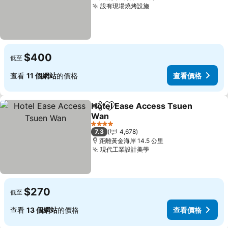
設有現場燒烤設施
查看價格
$400
低至
查看
11 個網站
的價格
查看價格
Hotel Ease Access Tsuen
分享
放到收藏夾
Wan
查看價格
4 星級
7.3
4,678
距離黃金海岸 14.5 公里
現代工業設計美學
查看價格
$270
低至
查看
13 個網站
的價格
查看價格