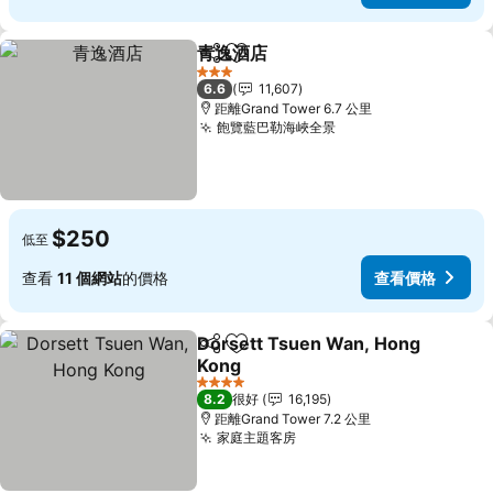
青逸酒店
分享
放到收藏夾
查看價格
3 星級
6.6
11,607
距離Grand Tower 6.7 公里
飽覽藍巴勒海峽全景
查看價格
$250
低至
查看
11 個網站
的價格
查看價格
Dorsett Tsuen Wan, Hong
分享
放到收藏夾
Kong
查看價格
4 星級
8.2
很好
16,195
距離Grand Tower 7.2 公里
家庭主題客房
查看價格