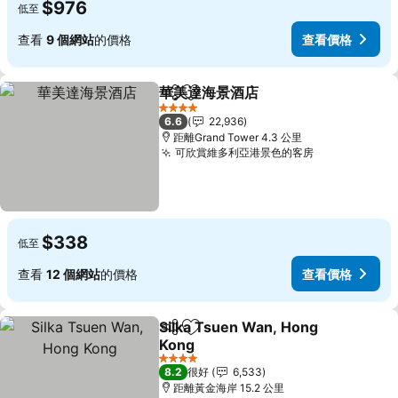
$976
低至
查看
9 個網站
的價格
查看價格
華美達海景酒店
分享
放到收藏夾
查看價格
4 星級
6.6
22,936
距離Grand Tower 4.3 公里
可欣賞維多利亞港景色的客房
查看價格
$338
低至
查看
12 個網站
的價格
查看價格
Silka Tsuen Wan, Hong
分享
放到收藏夾
Kong
查看價格
4 星級
8.2
很好
6,533
距離黃金海岸 15.2 公里