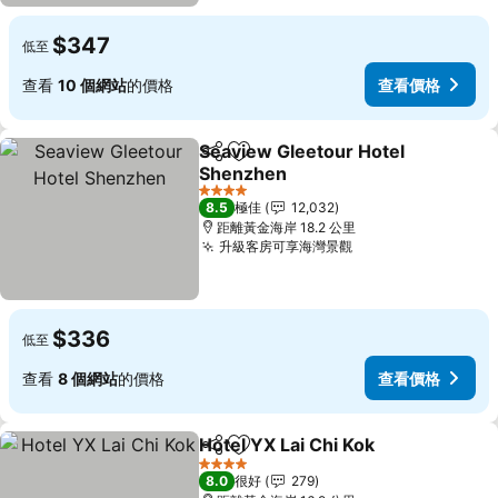
$347
低至
查看
10 個網站
的價格
查看價格
Seaview Gleetour Hotel
分享
放到收藏夾
Shenzhen
查看價格
4 星級
8.5
極佳
12,032
距離黃金海岸 18.2 公里
升級客房可享海灣景觀
查看價格
$336
低至
查看
8 個網站
的價格
查看價格
Hotel YX Lai Chi Kok
分享
放到收藏夾
查看
4 星級
8.0
很好
279