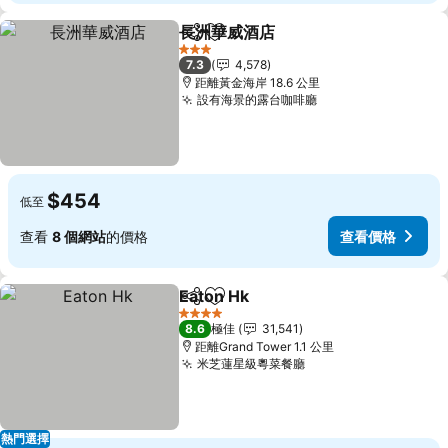
長洲華威酒店
分享
放到收藏夾
查看價格
3 星級
7.3
4,578
距離黃金海岸 18.6 公里
設有海景的露台咖啡廳
查看價格
$454
低至
查看
8 個網站
的價格
查看價格
Eaton Hk
分享
放到收藏夾
查看價格
4 星級
8.6
極佳
31,541
距離Grand Tower 1.1 公里
米芝蓮星級粵菜餐廳
查看價格
熱門選擇