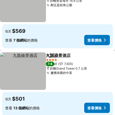
距離黃金海岸 16.9 公里
鄰近荔枝角公園
查看價格
$569
低至
查看
7 個網站
的價格
查看價格
九龍維景酒店
分享
放到收藏夾
查看價格
4 星級
7.8
好
7,925
距離Grand Tower 0.7 公里
屢獲殊榮的中菜
查看價格
$501
低至
查看
13 個網站
的價格
查看價格