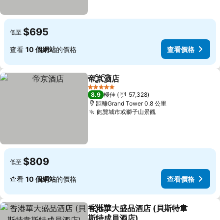
$695
低至
查看
10 個網站
的價格
查看價格
帝京酒店
分享
放到收藏夾
查看價格
5 星級
8.9
極佳
57,328
距離Grand Tower 0.8 公里
飽覽城市或獅子山景觀
查看價格
$809
低至
查看
10 個網站
的價格
查看價格
香港華大盛品酒店 (貝斯特韋
分享
放到收藏夾
斯特成員酒店)