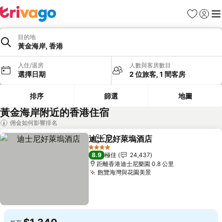
收藏夾
登入
選
目的地
黃金海岸, 香港
入住/退房
人數與客房數目
選擇日期
2 位旅客, 1 間客房
排序
篩選
地圖
黃金海岸附近的香港住宿
佣金如何影響排名
迪士尼好萊塢酒店
分享
放到收藏夾
查看價格
4 星級
8.9
極佳
24,437
距離香港迪士尼樂園 0.8 公里
飽覽海灣與花園美景
查看價格