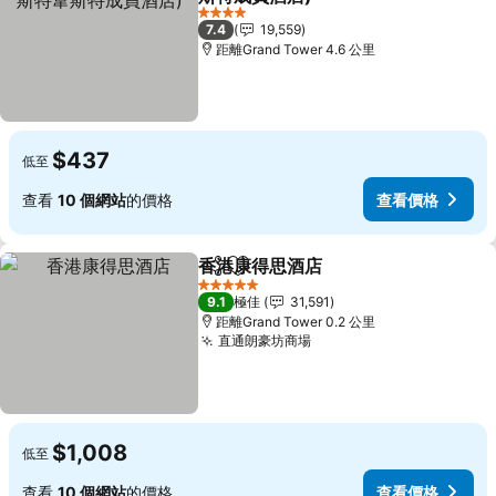
查看價格
4 星級
7.4
19,559
距離Grand Tower 4.6 公里
$437
低至
查看
10 個網站
的價格
查看價格
香港康得思酒店
分享
放到收藏夾
查看價格
5 星級
9.1
極佳
31,591
距離Grand Tower 0.2 公里
直通朗豪坊商場
查看價格
$1,008
低至
查看
10 個網站
的價格
查看價格