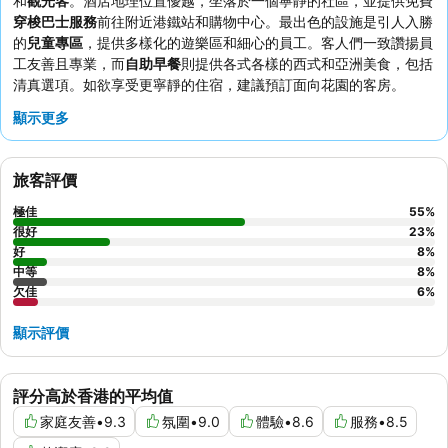
和
觀光客
。酒店地理位置優越，坐落於一個寧靜的社區，並提供免費
穿梭巴士服務
前往附近港鐵站和購物中心。最出色的設施是引人入勝
的
兒童專區
，提供多樣化的遊樂區和細心的員工。客人們一致讚揚員
工友善且專業，而
自助早餐
則提供各式各樣的西式和亞洲美食，包括
清真選項。如欲享受更寧靜的住宿，建議預訂面向花園的客房。
顯示更多
旅客評價
極佳
55
%
很好
23
%
好
8
%
中等
8
%
欠佳
6
%
顯示評價
評分高於香港的平均值
家庭友善
•
9.3
氛圍
•
9.0
體驗
•
8.6
服務
•
8.5