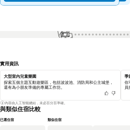
1 / 73
實用資訊
大型室內兒童樂園
季
探索五個主題互動遊樂區，包括波波池、消防局和公主城堡，
你
還有為小朋友準備的專屬工作坊。
員
內容由人工智能總結，未必百分百準確。
與類似住宿比較
已選住宿
類似住宿