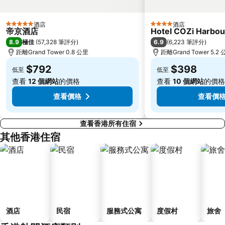
Causeway Bay Metro Station
世界之窗
東九龍
龍崗區
酒店
酒店
5 星級
4 星級
帝京酒店
Hotel COZi Harbou
深圳站
深圳野生動物園
8.9
6.9
極佳
(
57,328 筆評分
)
(
6,223 筆評分
)
大梅沙海濱公園
皇崗口岸
距離Grand Tower 0.8 公里
距離Grand Tower 5.2
鹽田區
長洲
$792
$398
低至
低至
Lamma Island
香港屯門
查看
12 個網站
的價格
查看
10 個網站
的價格
Tin Hau Metro Station
九龍塘
查看價格
查看價
查看香港所有住宿
其他香港住宿
酒店
民宿
服務式公寓
度假村
旅舍