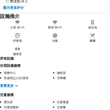
整潔度
•
8.2
顯示更多評分
設施推介
大堂 Wi-Fi
客房 Wi-Fi
游泳池
停車場
冷氣
餐廳
健身室
所有設施
住宿設施服務
商務中心
咖啡室
快速登記入住/退房
升降機
查看更多
兒童服務
嬰兒床
兒童看護
兒童俱樂部
兒童餐