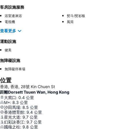
客房設施服務
浴室連淋浴
熨斗/熨衫板
電視機
風筒
查看更多
運動設施
健美
無障礙設施
無障礙停車場
位置
香港, 香港, 28號 Kin Chuen St
距離Dorsett Tsuen Wan, Hong Kong
大窩口
:
0.4
公里
M+
:
8.3
公里
沙田馬場
:
8.5
公里
香港體育館
:
9.4
公里
星光大道
:
9.7
公里
幻彩詠香江
:
9.7
公里
國殤之柱
:
9.8
公里