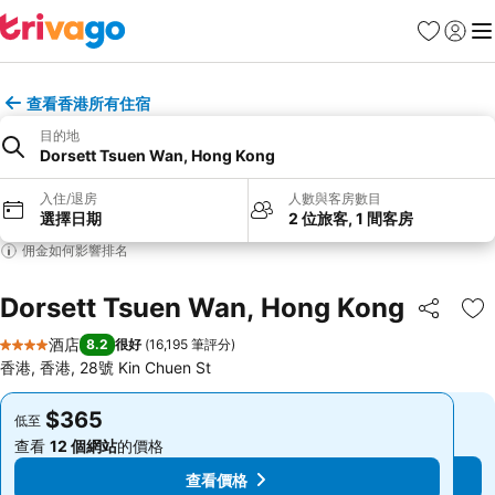
收藏夾
登入
選
查看香港所有住宿
目的地
Dorsett Tsuen Wan, Hong Kong
入住/退房
人數與客房數目
選擇日期
2 位旅客, 1 間客房
佣金如何影響排名
Dorsett Tsuen Wan, Hong Kong
分享
放
酒店
8.2
很好
(
16,195 筆評分
)
4 星級
香港, 香港, 28號 Kin Chuen St
$365
$365
低至
低至
查看
12 個網站
的價格
查看
12 個網站
的價格
查看價格
查看價格