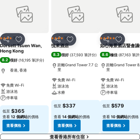
酒店
酒店
酒店
4 星級
4 星級
5 星級
分享
放到收藏夾
分享
放到收藏夾
分享
放到收藏
Dorsett Tsuen Wan,
悅來酒店
如心海景酒店暨會議
Hong Kong
8.3
8.6
很好
(
37,593 筆評分
)
極佳
(
87,163 筆
8.2
很好
(
16,195 筆評分
)
距離Grand Tower 7.7 公
距離Grand Tower 8
里
里
香港, 香港
免費 Wi-Fi
免費 Wi-Fi
免費 Wi-Fi
游泳池
游泳池
游泳池
水療
停車場
停車場
$337
$579
低至
低至
$365
低至
查看
12 個網站
的價格
查看
14 個網站
的價格
查看
10 個網站
的價格
查看價格
查看價格
查看價格
查看香港所有住宿