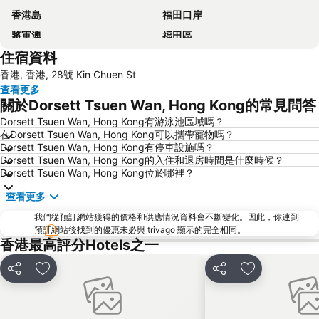
香港島
福田口岸
將軍澳
福田區
住宿資料
Mong Kok Metro Station
香港國際機場
香港, 香港, 28號 Kin Chuen St
南山區
東涌
查看更多
元朗
紅磡
關於Dorsett Tsuen Wan, Hong Kong的常見問答
天水圍
Wan Chai Metro Station
Dorsett Tsuen Wan, Hong Kong有游泳池區域嗎？
在Dorsett Tsuen Wan, Hong Kong可以攜帶寵物嗎？
海洋公園
深水埗區
Dorsett Tsuen Wan, Hong Kong有停車設施嗎？
黃金海岸
香港迪士尼樂園
Dorsett Tsuen Wan, Hong Kong的入住和退房時間是什麼時候？
Dorsett Tsuen Wan, Hong Kong位於哪裡？
新界
羅湖口岸
查看更多
羅湖
東門步行街
我們從預訂網站獲得的價格和供應情況資料會不斷變化。因此，你連到
North Point Metro Station
中環
預訂網站後找到的優惠未必與 trivago 顯示的完全相同。
Cheung Chau
羅湖口岸
香港最高評分Hotels之一
Sheung Wan Metro Station
Tsing Yi Metro Station
分享
放到收藏夾
分享
放到收藏夾
寶安區
深圳寶安國際機場
九龍城
朗豪坊