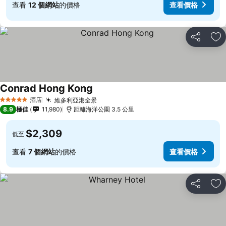
查看
12 個網站
的價格
查看價格
分享
放
Conrad Hong Kong
查看價格
酒店
維多利亞港全景
查看價格
5 星級
8.9
極佳
11,980
距離海洋公園 3.5 公里
$2,309
低至
查看
7 個網站
的價格
查看價格
分享
放