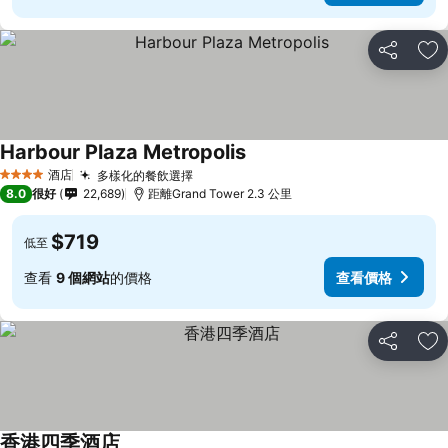
分享
放
Harbour Plaza Metropolis
查看價格
酒店
多樣化的餐飲選擇
查看價格
4 星級
8.0
很好
22,689
距離Grand Tower 2.3 公里
$719
低至
查看
9 個網站
的價格
查看價格
分享
放
香港四季酒店