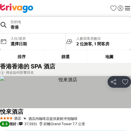
收藏夾
登入
選
目的地
香港
入住/退房
人數與客房數目
選擇日期
2 位旅客, 1 間客房
排序
篩選
地圖
香港香港的 SPA 酒店
佣金如何影響排名
分享
放
悅來酒店
查看價格
酒店
酒店內咖啡店提供新鮮沖泡咖啡
查看價格
4 星級
8.3
很好
37,593
距離Grand Tower 7.7 公里