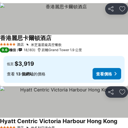
分享
放
香港麗思卡爾頓酒店
查看價格
酒店
米芝蓮星級高空餐飲
查看價格
5 星級
9.6
極佳
18,183
距離Grand Tower 1.9 公里
$3,919
低至
查看
13 個網站
的價格
查看價格
分享
放
Hyatt Centric Victoria Harbour Hong Kong
查看
酒店
維多利亞港全景