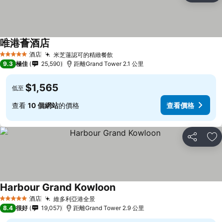
唯港薈酒店
查看價格
酒店
米芝蓮認可的精緻餐飲
查看價格
5 星級
9.3
極佳
25,590
距離Grand Tower 2.1 公里
$1,565
低至
查看
10 個網站
的價格
查看價格
分享
放
Harbour Grand Kowloon
查看價格
酒店
維多利亞港全景
查看價格
5 星級
8.4
很好
19,057
距離Grand Tower 2.9 公里