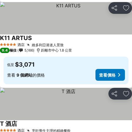
分享
放
K11 ARTUS
查看價格
酒店
維多利亞港迷人景致
查看價格
5 星級
9.4
極佳
5,166
距離市中心 1.8 公里
$3,071
低至
查看
9 個網站
的價格
查看價格
分享
放
T 酒店
查看價格
酒店
烹飪學生主理的精緻餐飲
查看價格