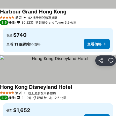
Harbour Grand Hong Kong
查看價格
酒店
42 樓天際閣樓導賞團
查看價格
5 星級
8.6
極佳
30,223
距離Grand Tower 3.9 公里
$740
低至
查看
11 個網站
的價格
查看價格
分享
放
Hong Kong Disneyland Hotel
查看價格
酒店
迪士尼朋友用餐體驗
查看價格
5 星級
8.9
極佳
21,191
距離市中心 12.6 公里
$1,652
低至