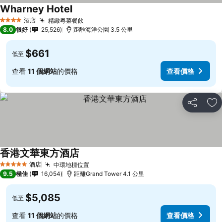
Wharney Hotel
查看價格
酒店
精緻粵菜餐飲
查看價格
4 星級
8.0
很好
25,526
距離海洋公園 3.5 公里
$661
低至
查看
11 個網站
的價格
查看價格
分享
放
香港文華東方酒店
查看價格
酒店
中環地標位置
查看價格
5 星級
9.5
極佳
16,054
距離Grand Tower 4.1 公里
$5,085
低至
查看
11 個網站
的價格
查看價格