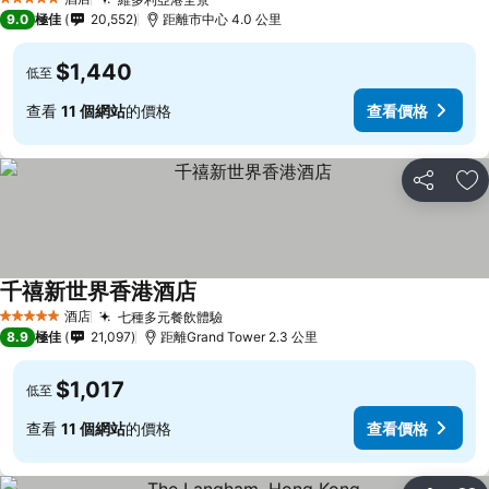
查看價格
5 星級
9.0
極佳
20,552
距離市中心 4.0 公里
$1,440
低至
查看
11 個網站
的價格
查看價格
分享
放
千禧新世界香港酒店
查看價格
酒店
七種多元餐飲體驗
查看價格
5 星級
8.9
極佳
21,097
距離Grand Tower 2.3 公里
$1,017
低至
查看
11 個網站
的價格
查看價格