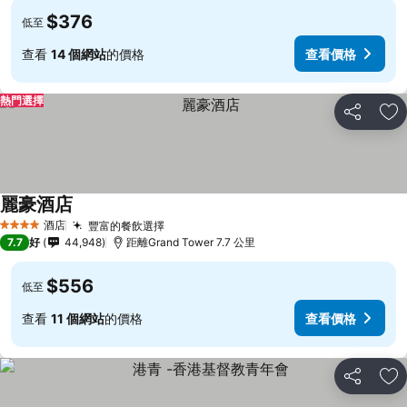
$376
低至
查看
14 個網站
的價格
查看價格
熱門選擇
分享
放
麗豪酒店
查看價格
酒店
豐富的餐飲選擇
查看價格
4 星級
7.7
好
44,948
距離Grand Tower 7.7 公里
$556
低至
查看
11 個網站
的價格
查看價格
分享
放