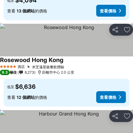
$4,094
低至
查看
13 個網站
的價格
查看價格
分享
放
Rosewood Hong Kong
查看價格
酒店
米芝蓮星級餐飲體驗
查看價格
5 星級
9.3
極佳
8,273
距離市中心 2.0 公里
$6,636
低至
查看
12 個網站
的價格
查看價格
分享
放