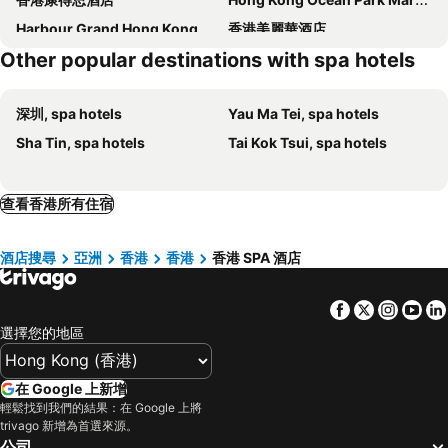
Harbour Grand Hong Kong
香港美麗華酒店
Other popular destinations with spa hotels
Hyatt Regency Hong Kong, Sha Tin
港青 -香港基督教青年會
Harbour Grand Kowloon
Hong Kong Disneyland Hotel
深圳, spa hotels
Yau Ma Tei, spa hotels
Harbour Plaza Metropolis
The Royal Garden
Sha Tin, spa hotels
Tai Kok Tsui, spa hotels
Hyatt Centric Victoria Harbour Hong Kong
東方汎達酒店
唯港薈酒店
千禧新世界香港酒店
Wharney Hotel
Kowloon Shangri-La, Hong Kong
查看香港所有住宿
Kerry Hotel, Hong Kong
Intercontinental Hotels Grand Stanford Hong Kong By Ihg
酒店搜尋
亞洲
香港
香港
香港 SPA 酒店
The Peninsula Hong Kong
香港天際萬豪酒店
The Park Lane Hong Kong, Autograph Collection
Grand Hyatt Hong Kong
Facebook
Twitter
Insta
Yo
The Langham, Hong Kong
香港 W 酒店
選擇您的地區
Rosewood Hong Kong
香港麗思卡爾頓酒店
Kimpton Tsim Sha Tsui Hong Kong By Ihg
Island Shangri-La, Hong Kong
在 Google 上新增
The Murray, Hong Kong, a Niccolo Hotel
Conrad Hong Kong
輕鬆找到我們的結果：在 Google 上將
trivago 新增為首選來源。
T 酒店
香港四季酒店
公司