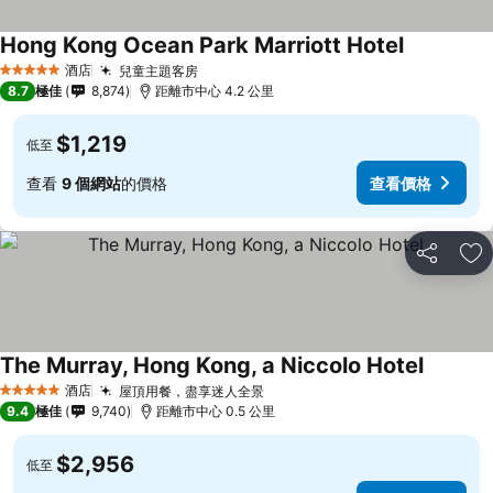
Hong Kong Ocean Park Marriott Hotel
查看價格
酒店
兒童主題客房
查看價格
5 星級
8.7
極佳
8,874
距離市中心 4.2 公里
$1,219
低至
查看
9 個網站
的價格
查看價格
分享
放
The Murray, Hong Kong, a Niccolo Hotel
查看價格
酒店
屋頂用餐，盡享迷人全景
查看價格
5 星級
9.4
極佳
9,740
距離市中心 0.5 公里
$2,956
低至