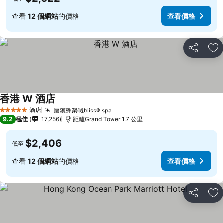
查看
12 個網站
的價格
查看價格
分享
放
香港 W 酒店
查看價格
酒店
屢獲殊榮嘅bliss® spa
查看價格
5 星級
9.2
極佳
17,256
距離Grand Tower 1.7 公里
$2,406
低至
查看
12 個網站
的價格
查看價格
分享
放