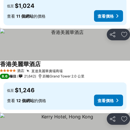
$1,024
低至
查看
11 個網站
的價格
查看價格
分享
放
香港美麗華酒店
查看價格
酒店
直達美麗華廣場商場
查看價格
5 星級
8.6
極佳
21,642
距離Grand Tower 2.0 公里
$1,246
低至
查看
12 個網站
的價格
查看價格
分享
放