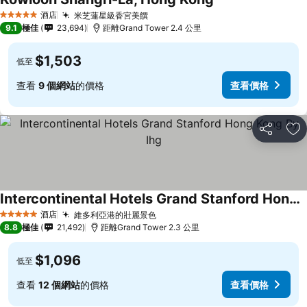
查看價格
酒店
米芝蓮星級香宮美饌
查看價格
5 星級
9.1
極佳
23,694
距離Grand Tower 2.4 公里
$1,503
低至
查看
9 個網站
的價格
查看價格
分享
放
Intercontinental Hotels Grand Stanford Hong Kong By Ihg
查看價格
酒店
維多利亞港的壯麗景色
查看價格
5 星級
8.8
極佳
21,492
距離Grand Tower 2.3 公里
$1,096
低至
查看
12 個網站
的價格
查看價格