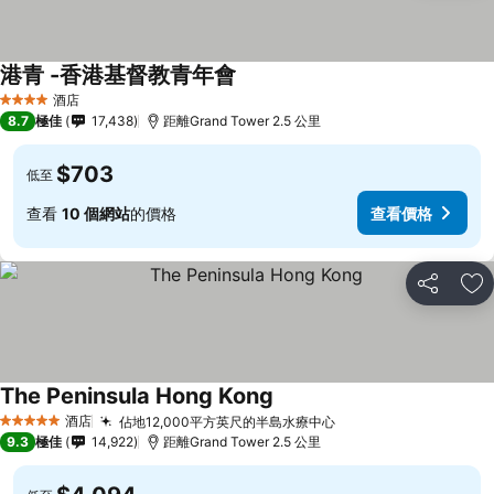
港青 -香港基督教青年會
查看價格
酒店
4 星級
8.7
極佳
17,438
距離Grand Tower 2.5 公里
$703
低至
查看
10 個網站
的價格
查看價格
分享
放
The Peninsula Hong Kong
查看價格
酒店
佔地12,000平方英尺的半島水療中心
查看價格
5 星級
9.3
極佳
14,922
距離Grand Tower 2.5 公里