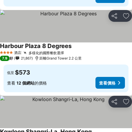
分享
放
Harbour Plaza 8 Degrees
查看價格
酒店
多樣化的國際餐飲選擇
查看價格
4 星級
7.9
好
21,867
距離Grand Tower 2.2 公里
$573
低至
查看
12 個網站
的價格
查看價格
分享
放
Kowloon Shangri-La, Hong Kong