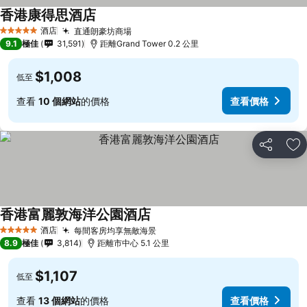
香港康得思酒店
查看價格
酒店
直通朗豪坊商場
查看價格
5 星級
9.1
極佳
31,591
距離Grand Tower 0.2 公里
$1,008
低至
查看
10 個網站
的價格
查看價格
分享
放
香港富麗敦海洋公園酒店
查看價格
酒店
每間客房均享無敵海景
查看價格
5 星級
8.9
極佳
3,814
距離市中心 5.1 公里
$1,107
低至
查看
13 個網站
的價格
查看價格