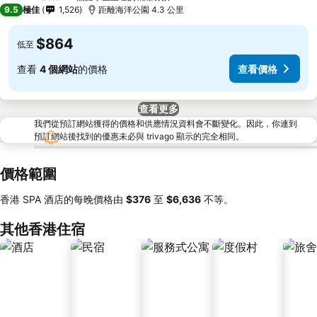
5 星級
9.5
極佳
1,526
距離海洋公園 4.3 公里
$864
低至
查看
4 個網站
的價格
查看價格
查看更多
我們從預訂網站獲得的價格和供應情況資料會不斷變化。因此，你連到
預訂網站後找到的優惠未必與 trivago 顯示的完全相同。
價格範圍
香港 SPA 酒店的每晚價格由
‎$376
至
‎$6,636
不等。
其他香港住宿