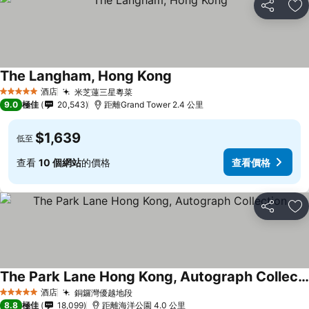
分享
放
The Langham, Hong Kong
查看價格
酒店
米芝蓮三星粵菜
查看價格
5 星級
9.0
極佳
20,543
距離Grand Tower 2.4 公里
$1,639
低至
查看
10 個網站
的價格
查看價格
分享
放
The Park Lane Hong Kong, Autograph Collection
查看價格
酒店
銅鑼灣優越地段
查看價格
5 星級
8.8
極佳
18,099
距離海洋公園 4.0 公里