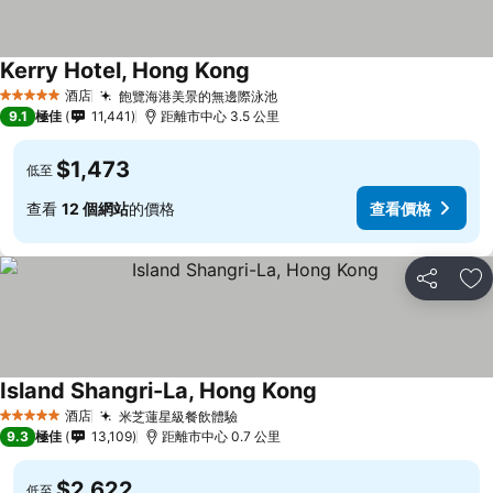
Kerry Hotel, Hong Kong
查看價格
酒店
飽覽海港美景的無邊際泳池
查看價格
5 星級
9.1
極佳
11,441
距離市中心 3.5 公里
$1,473
低至
查看
12 個網站
的價格
查看價格
分享
放
Island Shangri-La, Hong Kong
查看價格
酒店
米芝蓮星級餐飲體驗
查看價格
5 星級
9.3
極佳
13,109
距離市中心 0.7 公里
$2,622
低至