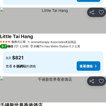
分享
放
Little Tai Hang
服務式公寓
Aromatherapy Associates沐浴用品
4 星級
8.7
極佳
2,348
距離Tin Hau Metro Station 0.3 公里
$821
低至
查看
6 個網站
的價格
查看價格
分享
放
千禧新世界香港酒店