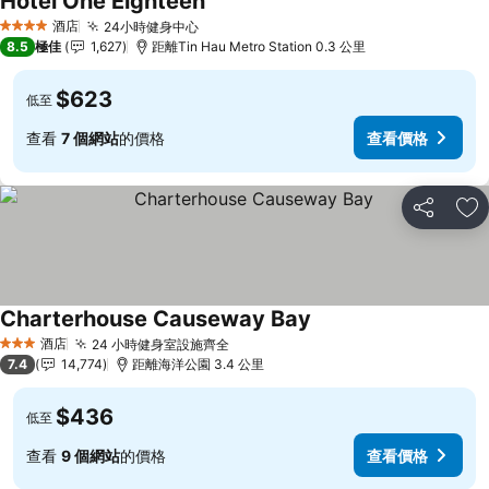
Hotel One Eighteen
酒店
24小時健身中心
4 星級
8.5
極佳
1,627
距離Tin Hau Metro Station 0.3 公里
$623
低至
查看
7 個網站
的價格
查看價格
分享
放
Charterhouse Causeway Bay
酒店
24 小時健身室設施齊全
3 星級
7.4
14,774
距離海洋公園 3.4 公里
$436
低至
查看
9 個網站
的價格
查看價格