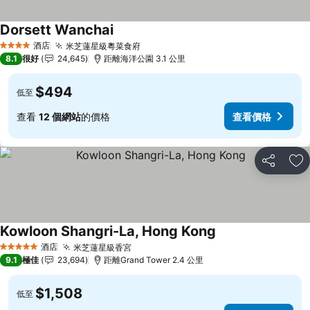
Dorsett Wanchai
酒店
米芝蓮星級粵菜食府
4 星級
8.1
很好
24,645
距離海洋公園 3.1 公里
$494
低至
查看
12 個網站
的價格
查看價格
分享
放
Kowloon Shangri-La, Hong Kong
酒店
米芝蓮星級香宮
5 星級
9.1
極佳
23,694
距離Grand Tower 2.4 公里
$1,508
低至