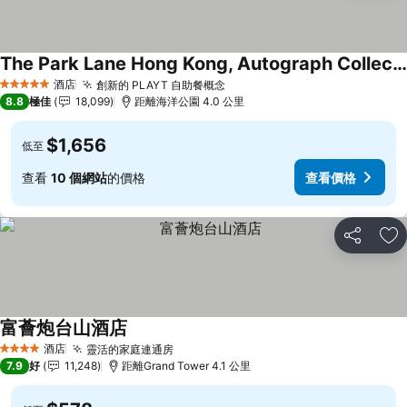
The Park Lane Hong Kong, Autograph Collection
酒店
創新的 PLAYT 自助餐概念
5 星級
8.8
極佳
18,099
距離海洋公園 4.0 公里
$1,656
低至
查看
10 個網站
的價格
查看價格
分享
放
富薈炮台山酒店
酒店
靈活的家庭連通房
4 星級
7.9
好
11,248
距離Grand Tower 4.1 公里