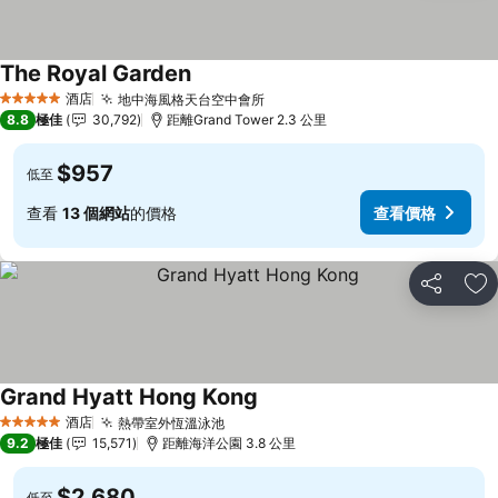
The Royal Garden
酒店
地中海風格天台空中會所
5 星級
8.8
極佳
30,792
距離Grand Tower 2.3 公里
$957
低至
查看
13 個網站
的價格
查看價格
分享
放
Grand Hyatt Hong Kong
酒店
熱帶室外恆溫泳池
5 星級
9.2
極佳
15,571
距離海洋公園 3.8 公里
$2,680
低至