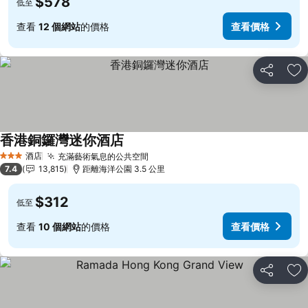
$578
低至
查看
12 個網站
的價格
查看價格
分享
放
香港銅鑼灣迷你酒店
酒店
充滿藝術氣息的公共空間
3 星級
7.4
13,815
距離海洋公園 3.5 公里
$312
低至
查看
10 個網站
的價格
查看價格
分享
放