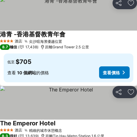
分享
放
港青 -香港基督教青年會
酒店
尖沙咀海濱優越位置
4 星級
8.7
極佳
17,438
距離Grand Tower 2.5 公里
$705
低至
查看
10 個網站
的價格
查看價格
分享
放
The Emperor Hotel
酒店
精緻的城市休憩概念
4 星級
8.3
很好
13,639
距離Tin Hau Metro Station 1.6 公里