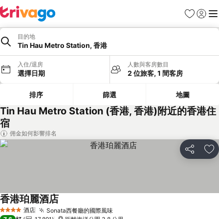
收藏夾
登入
選
目的地
Tin Hau Metro Station, 香港
入住/退房
人數與客房數目
選擇日期
2 位旅客, 1 間客房
排序
篩選
地圖
Tin Hau Metro Station (香港, 香港)附近的香港住
宿
佣金如何影響排名
分享
放
香港珀麗酒店
酒店
Sonata西餐廳的國際風味
4 星級