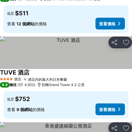
$511
低至
查看
12 個網站
的價格
查看價格
分享
放
TUVE 酒店
酒店
酒店內的義大利日本餐廳
4 星級
8.9
極佳
4,922
距離Grand Tower 4.3 公里
$752
低至
查看
9 個網站
的價格
查看價格
分享
放