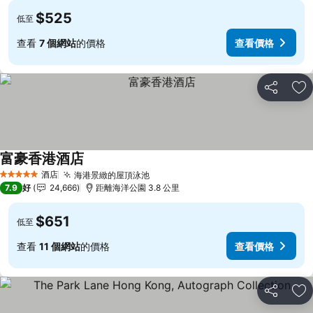
$525
低至
查看
7 個網站
的價格
查看價格
分享
放
富豪香港酒店
酒店
海港景緻的屋頂泳池
5 星級
7.9
好
24,666
距離海洋公園 3.8 公里
$651
低至
查看
11 個網站
的價格
查看價格
分享
放