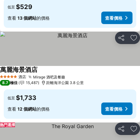
$529
低至
查看
13 個網站
的價格
查看價格
分享
放
萬麗海景酒店
酒店
Mirage 酒吧及餐廳
5 星級
8.7
極佳
15,487
距離海洋公園 3.8 公里
$1,733
低至
查看
12 個網站
的價格
查看價格
熱門選擇
分享
放