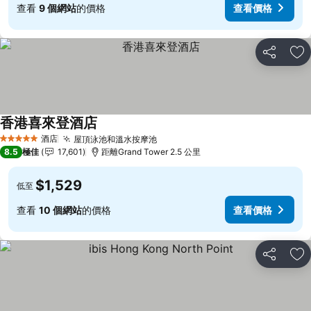
查看
9 個網站
的價格
查看價格
分享
放
香港喜來登酒店
酒店
屋頂泳池和溫水按摩池
5 星級
8.5
極佳
17,601
距離Grand Tower 2.5 公里
$1,529
低至
查看
10 個網站
的價格
查看價格
分享
放