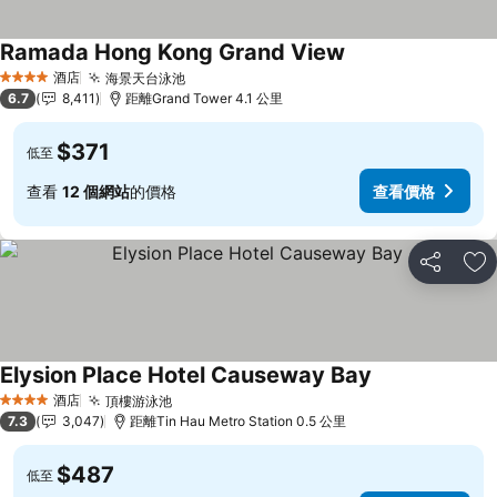
Ramada Hong Kong Grand View
酒店
海景天台泳池
4 星級
6.7
8,411
距離Grand Tower 4.1 公里
$371
低至
查看
12 個網站
的價格
查看價格
分享
放
Elysion Place Hotel Causeway Bay
酒店
頂樓游泳池
4 星級
7.3
3,047
距離Tin Hau Metro Station 0.5 公里
$487
低至