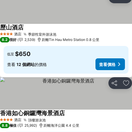
分享
放
歷山酒店
酒店
季節性室外游泳池
4 星級
8.2
很好
2,539
距離Tin Hau Metro Station 0.8 公里
$650
低至
查看
12 個網站
的價格
查看價格
分享
放
香港如心銅鑼灣海景酒店
酒店
頂樓游泳池
4 星級
8.8
極佳
25,992
距離海洋公園 4.4 公里