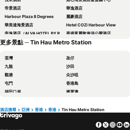
帝景酒店
華逸酒店
Harbour Plaza 8 Degrees
麗豪酒店
華美達海景酒店
Hotel COZi Harbour View
帝逸酒店（ALVA HOTEL BY ROYAL）
香港富麗敦海洋公園酒店
更多景點 ─ Tin Hau Metro Station
旺角維景酒店
青逸酒店
香港汀蘭居
香港遠東絲麗酒店
荃灣
氹仔
帝京酒店
Dorsett Kwun Tong, Hong Kong
九龍
沙田
九龍維景酒店
歷山酒店
觀塘
尖沙咀
IW Hotel
香港珀麗酒店
屯門
香港島
帝都香港酒店
Harbour Plaza North Point
福田口岸
將軍澳
Dorsett Tsuen Wan, Hong Kong
冠藍軒(鴨脷洲)
福田區
Mong Kok Metro Station
華麗銅鑼灣酒店 (貝斯特韋斯特成員酒店)
迪士尼好萊塢酒店
香港國際機場
南山區
仕德福酒店
富薈馬頭圍酒店
酒店搜尋
亞洲
香港
香港
Tin Hau Metro Station
東涌
元朗
Hotel COZi Oasis
Silka Tsuen Wan, Hong Kong
Facebook
Twitter
Insta
Yo
紅磡
天水圍
Hotel Ease Tsuen Wan
Hotel Ease Access Tsuen Wan