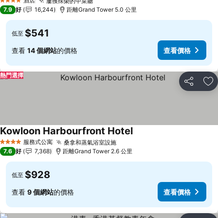
酒店
屢獲殊榮的中菜廳
4 星級
7.9
好
16,244
距離Grand Tower 5.0 公里
$541
低至
查看
14 個網站
的價格
查看價格
熱門選擇
分享
放
Kowloon Harbourfront Hotel
服務式公寓
桑拿和蒸氣浴室設施
4 星級
7.6
好
7,368
距離Grand Tower 2.6 公里
$928
低至
查看
9 個網站
的價格
查看價格