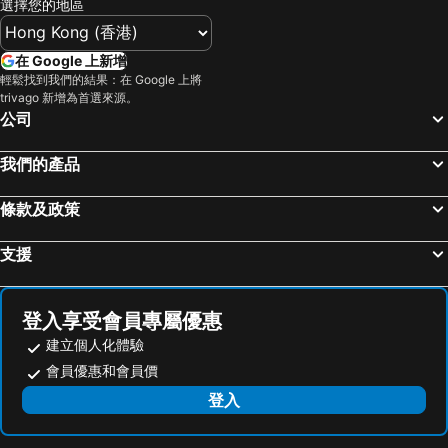
選擇您的地區
Wan Chai Metro Station
海洋公園
富豪東方酒店 (香港)
Nina Hotel Kowloon East
深水埗區
黃金海岸
旭逸酒店‧旺角
香港銅鑼灣迷你酒店
在 Google 上新增
香港迪士尼樂園
新界
富薈炮台山酒店
君立酒店
輕鬆找到我們的結果：在 Google 上將
trivago 新增為首選來源。
羅湖口岸
羅湖
長洲華威酒店
香港康得思酒店
公司
東門步行街
North Point Metro Station
Mini Central
The Cityview
越秀區
中環
香港華大盛品酒店 (貝斯特韋斯特成員酒店)
Crowne Plaza Hong Kong Kowloon East By Ihg
我們的產品
Cheung Chau
珠海長隆國際海洋度假區
Courtyard by Marriott Hong Kong Sha Tin
Hong Kong Ocean Park Marriott Hotel
條款及政策
羅湖口岸
Sheung Wan Metro Station
Harbour Grand Hong Kong
香港美麗華酒店
Tsing Yi Metro Station
天河區
Hyatt Regency Hong Kong, Sha Tin
華麗酒店尖沙咀 (貝斯特韋斯特成員酒店)
支援
葡京娛樂場
寶安區
L Causeway Bay Harbour View
香港如心銅鑼灣海景酒店
上下九步行街
深圳寶安國際機場
TUVE 酒店
The Empire Hotel Hong Kong - Causeway Bay
登入享受會員專屬優惠
九龍城
海珠區
Hotel One Eighteen
香港盛捷維園公寓酒店
建立個人化體驗
番禺區
廣州東站
Hotel Purple Hong Kong
Eco Tree Hotel Causeway Bay
會員優惠和會員價
朗豪坊
Causeway Bay Metro Station
Elysion Place Hotel Causeway Bay
The Park Lane Hong Kong, Autograph Collection
登入
荔灣區
世界之窗
富豪香港酒店
V Causeway Bay And Serviced Apartments
東九龍
香洲區