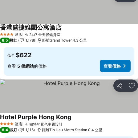
香港盛捷維園公寓酒店
酒店
24/7 全天候健身室
4 星級
8.5
極佳
1,178
距離Grand Tower 4.3 公里
$622
低至
查看
5 個網站
的價格
查看價格
分享
放
Hotel Purple Hong Kong
酒店
獨特的紫色主題設計
4 星級
8.4
很好
1,116
距離Tin Hau Metro Station 0.4 公里