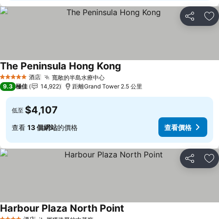
分享
放
The Peninsula Hong Kong
酒店
寬敞的半島水療中心
5 星級
9.3
極佳
14,922
距離Grand Tower 2.5 公里
$4,107
低至
查看
13 個網站
的價格
查看價格
分享
放
Harbour Plaza North Point