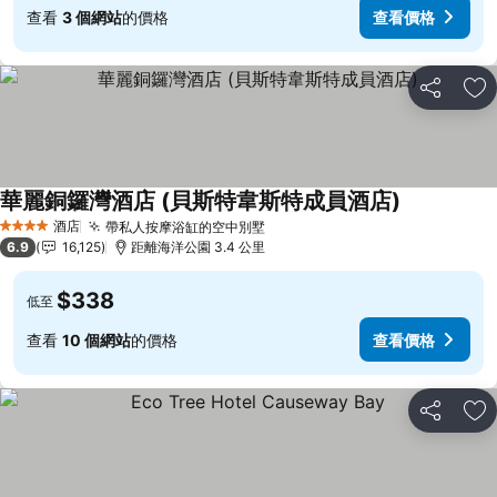
查看
3 個網站
的價格
查看價格
分享
放
華麗銅鑼灣酒店 (貝斯特韋斯特成員酒店)
酒店
帶私人按摩浴缸的空中別墅
4 星級
6.9
16,125
距離海洋公園 3.4 公里
$338
低至
查看
10 個網站
的價格
查看價格
分享
放