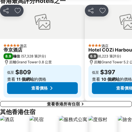
香港最高評分Hotels之一
Sheung Wan Metro Station
Tsing Yi Metro Station
分享
放到收藏夾
分享
放到收藏夾
寶安區
九龍城
朗豪坊
Causeway Bay Metro Station
世界之窗
東九龍
龍崗區
深圳站
酒店
酒店
5 星級
4 星級
帝京酒店
Hotel COZi Harbou
深圳野生動物園
大梅沙海濱公園
8.9
6.9
極佳
(
57,328 筆評分
)
(
6,223 筆評分
)
皇崗口岸
鹽田區
距離Grand Tower 0.8 公里
距離Grand Tower 5.2
長洲
Lamma Island
$809
$397
低至
低至
香港屯門
Tin Hau Metro Station
查看
11 個網站
的價格
查看
10 個網站
的價格
九龍塘
金銀島酒店站
查看價格
查看價
查看香港所有住宿
其他香港住宿