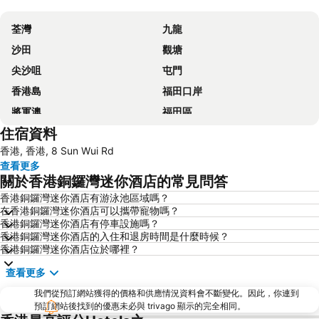
展開地圖
荃灣
九龍
沙田
觀塘
尖沙咀
屯門
香港島
福田口岸
將軍澳
福田區
住宿資料
Mong Kok Metro Station
香港國際機場
香港, 香港, 8 Sun Wui Rd
南山區
東涌
查看更多
元朗
紅磡
關於香港銅鑼灣迷你酒店的常見問答
天水圍
Wan Chai Metro Station
香港銅鑼灣迷你酒店有游泳池區域嗎？
在香港銅鑼灣迷你酒店可以攜帶寵物嗎？
海洋公園
深水埗區
香港銅鑼灣迷你酒店有停車設施嗎？
黃金海岸
香港迪士尼樂園
香港銅鑼灣迷你酒店的入住和退房時間是什麼時候？
香港銅鑼灣迷你酒店位於哪裡？
新界
羅湖口岸
查看更多
羅湖
東門步行街
我們從預訂網站獲得的價格和供應情況資料會不斷變化。因此，你連到
North Point Metro Station
中環
預訂網站後找到的優惠未必與 trivago 顯示的完全相同。
Cheung Chau
羅湖口岸