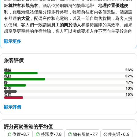
細算旅客
和
觀光客
。酒店位於銅鑼灣的繁華地帶，
地理位置優越便
利
，距離港鐵站僅幾分鐘步行路程，輕鬆前往市內各個景點。酒店設
有舒適的
大堂
，配備座位和充電站，以及一部自動售貨機，為客人提
供便利。客人們一致讚揚
員工的樂於助人
和接待團隊的高效率。如果
想享受更寧靜的住宿體驗，客人可以考慮要求入住不面向主要幹道的
客房。
顯示更多
旅客評價
極佳
26
%
很好
32
%
好
17
%
中等
10
%
欠佳
15
%
顯示評價
評分高於香港的平均值
位置
•
8.7
整潔度
•
7.8
物有所值
•
7.7
公共交通
•
6.9