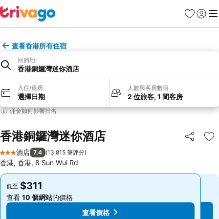
收藏夾
登入
選
查看香港所有住宿
目的地
香港銅鑼灣迷你酒店
入住/退房
人數與客房數目
選擇日期
2 位旅客, 1 間客房
佣金如何影響排名
香港銅鑼灣迷你酒店
分享
放
酒店
7.4
(
13,815 筆評分
)
3 星級
香港, 香港, 8 Sun Wui Rd
$311
$311
低至
低至
查看
10 個網站
的價格
查看
10 個網站
的價格
查看價格
查看價格