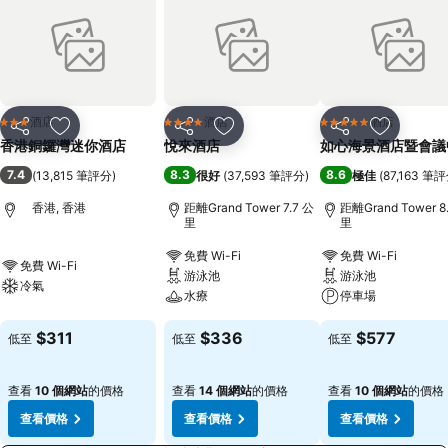
酒店
酒店
酒店
3 星級
4 星級
5 星級
分享
放到收藏夾
分享
放到收藏夾
分享
放到收藏
香港銅鑼灣迷你酒店
悅來酒店
如心海景酒店暨會議
7.4
8.3
8.6
(
13,815 筆評分
)
很好
(
37,593 筆評分
)
極佳
(
87,163 筆
香港, 香港
距離Grand Tower 7.7 公
距離Grand Tower 8
里
里
免費 Wi-Fi
免費 Wi-Fi
免費 Wi-Fi
游泳池
游泳池
冷氣
水療
停車場
$311
$336
$577
低至
低至
低至
查看
10 個網站
的價格
查看
14 個網站
的價格
查看
10 個網站
的價格
查看價格
查看價格
查看價格