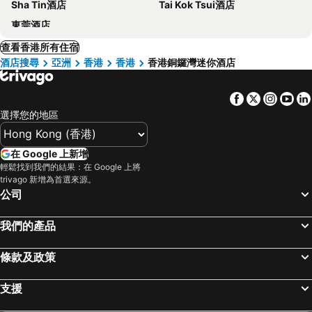
Sha Tin酒店
Tai Kok Tsui酒店
東莞酒店
查看香港所有住宿
酒店搜尋
亞洲
香港
香港
香港銅鑼灣迷你酒店
Facebook
Twitter
Insta
Yo
選擇您的地區
在 Google 上新增
輕鬆找到我們的結果：在 Google 上將
trivago 新增為首選來源。
公司
我們的產品
條款及政策
支援