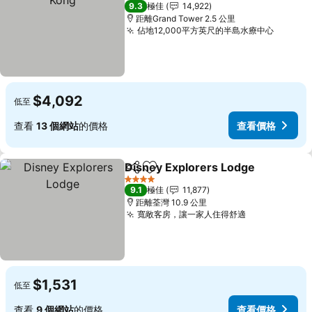
5 星級
9.3
極佳
14,922
距離Grand Tower 2.5 公里
佔地12,000平方英尺的半島水療中心
$4,092
低至
查看
13 個網站
的價格
查看價格
Disney Explorers Lodge
分享
放到收藏夾
4 星級
9.1
極佳
11,877
距離荃灣 10.9 公里
寬敞客房，讓一家人住得舒適
$1,531
低至
查看
9 個網站
的價格
查看價格