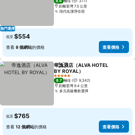
8.6
極佳
377
距離荃灣 7.5 公里
現代化潔淨住宿
熱門選擇
$554
低至
查看
8 個網站
的價格
查看價格
帝逸酒店（ALVA HOTEL
分享
放到收藏夾
BY ROYAL）
5 星級
8.7
極佳
9,342
距離荃灣 9.4 公里
多元高級餐飲選擇
$765
低至
查看
12 個網站
的價格
查看價格