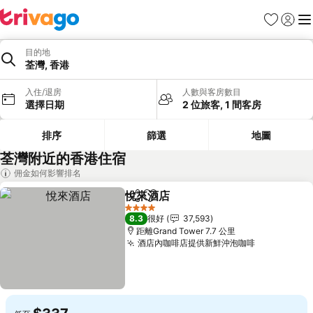
收藏夾
登入
選
目的地
荃灣, 香港
入住/退房
人數與客房數目
選擇日期
2 位旅客, 1 間客房
排序
篩選
地圖
荃灣附近的香港住宿
佣金如何影響排名
悅來酒店
分享
放到收藏夾
4 星級
8.3
很好
37,593
距離Grand Tower 7.7 公里
酒店內咖啡店提供新鮮沖泡咖啡