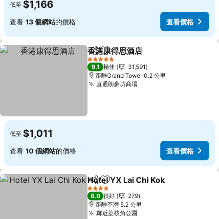
$1,166
低至
查看
13 個網站
的價格
查看價格
香港康得思酒店
分享
放到收藏夾
5 星級
9.1
極佳
31,591
距離Grand Tower 0.2 公里
直通朗豪坊商場
$1,011
低至
查看
10 個網站
的價格
查看價格
Hotel YX Lai Chi Kok
分享
放到收藏夾
4 星級
8.0
很好
279
距離荃灣 5.2 公里
鄰近荔枝角公園