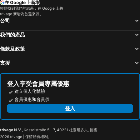
在 Google 上新增
香港迪士尼樂園
新界
Hotel Ease Access Tsuen Wan
富豪東方酒店 (香港)
輕鬆找到我們的結果：在 Google 上將
trivago 新增為首選來源。
羅湖口岸
羅湖
Nina Hotel Kowloon East
Shenzhen Lido Hotel
公司
東門步行街
North Point Metro Station
旭逸酒店‧旺角
香港銅鑼灣迷你酒店
越秀區
中環
富薈炮台山酒店
君立酒店
我們的產品
Cheung Chau
珠海長隆國際海洋度假區
香港康得思酒店
Four Points by Sheraton Hong Kong, Tung Chung
條款及政策
羅湖口岸
Sheung Wan Metro Station
Mini Central
The Cityview
Tsing Yi Metro Station
天河區
香港華大盛品酒店 (貝斯特韋斯特成員酒店)
Crowne Plaza Hong Kong Kowloon East By Ihg
支援
葡京娛樂場
寶安區
香港名都酒店
Quan
上下九步行街
深圳寶安國際機場
永倫 800 酒店 (原名盛逸酒店)
文化旅館 • 翠雅山房
登入享受會員專屬優惠
九龍城
海珠區
Hotel YX Lai Chi Kok
TOWNPLACE WEST KOWLOON
建立個人化體驗
番禺區
廣州東站
E Hotel Hong Kong
香港挪亞方舟 - 太陽館‧度假營
會員優惠和會員價
朗豪坊
Causeway Bay Metro Station
Metroplace Boutique
Butterfly on LKF, Central
登入
荔灣區
世界之窗
深圳中興酒店
雅蘭賓館
東九龍
香洲區
The Harbourview
香港 W 酒店
trivago N.V.
, Kesselstraße 5 – 7, 40221 杜塞爾多夫, 德國
Tsuen Wan Metro Station
Tai Wo Hau Metro Station
新投棧賓館
Spin
2026 trivago | 保留所有權利。