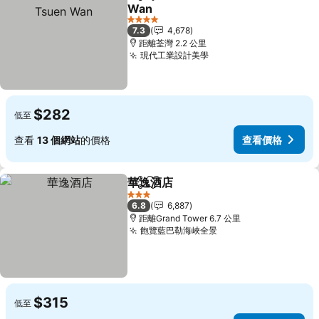
分享
放到收藏夾
Wan
4 星級
7.3
4,678
距離荃灣 2.2 公里
現代工業設計美學
$282
低至
查看
13 個網站
的價格
查看價格
華逸酒店
分享
放到收藏夾
3 星級
6.8
6,887
距離Grand Tower 6.7 公里
飽覽藍巴勒海峽全景
$315
低至