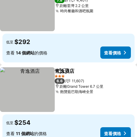
7.8
好
4,401
距離荃灣 2.2 公里
時尚餐廳和酒吧氛圍
$292
低至
查看
14 個網站
的價格
查看價格
青逸酒店
分享
放到收藏夾
3 星級
6.6
11,607
距離Grand Tower 6.7 公里
飽覽藍巴勒海峽全景
$254
低至
查看
11 個網站
的價格
查看價格