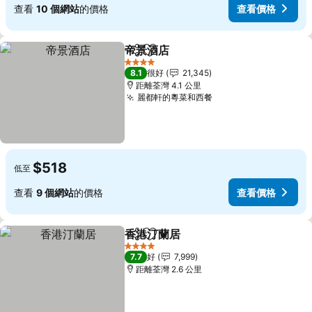
查看
10 個網站
的價格
查看價格
帝景酒店
分享
放到收藏夾
4 星級
8.1
很好
21,345
距離荃灣 4.1 公里
麗都軒的粵菜和西餐
$518
低至
查看
9 個網站
的價格
查看價格
香港汀蘭居
分享
放到收藏夾
4 星級
7.7
好
7,999
距離荃灣 2.6 公里