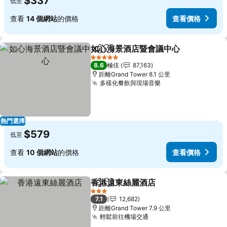
$337
低至
查看
14 個網站
的價格
查看價格
如心海景酒店暨會議中心
分享
放到收藏夾
5 星級
8.6
極佳
87,163
距離Grand Tower 8.1 公里
多樣化餐飲與現場音樂
熱門選擇
$579
低至
查看
10 個網站
的價格
查看價格
香港遠東絲麗酒店
分享
放到收藏夾
3 星級
7.1
12,682
距離Grand Tower 7.9 公里
輕鬆前往機場交通