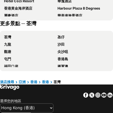
Hotel Cozi Resort
華逸酒店
香港黃金海岸酒店
Harbour Plaza 8 Degrees
麗豪酒店
華美達海景酒店
更多景點 ─ 荃灣
Hotel COZi Harbour View
帝逸酒店（ALVA HOTEL BY ROYAL）
香港富麗敦海洋公園酒店
屯門貝爾特酒店
荃灣
氹仔
旺角維景酒店
青逸酒店
九龍
沙田
香港汀蘭居
香港遠東絲麗酒店
觀塘
尖沙咀
帝京酒店
Dorsett Kwun Tong, Hong Kong
屯門
香港島
九龍維景酒店
歷山酒店
福田口岸
將軍澳
IW Hotel
香港珀麗酒店
福田區
Mong Kok Metro Station
帝都香港酒店
Harbour Plaza North Point
香港國際機場
南山區
Dorsett Tsuen Wan, Hong Kong
冠藍軒(鴨脷洲)
酒店搜尋
亞洲
香港
香港
荃灣
東涌
元朗
華麗銅鑼灣酒店 (貝斯特韋斯特成員酒店)
富豪機場酒店
Facebook
Twitter
Insta
Yo
紅磡
天水圍
迪士尼好萊塢酒店
仕德福酒店
選擇您的地區
Wan Chai Metro Station
海洋公園
富薈馬頭圍酒店
Silka Tsuen Wan, Hong Kong
深水埗區
黃金海岸
Hotel Ease Tsuen Wan
Regala Skycity Hotel