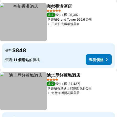
帝都香港酒店
分享
放到收藏夾
5 星級
8.8
極佳
25,392
距離Grand Tower 999.6 公里
正宗日式鐵板燒美食
$848
低至
查看
11 個網站
的價格
查看價格
迪士尼好萊塢酒店
分享
放到收藏夾
4 星級
8.9
極佳
24,437
距離香港迪士尼樂園 0.8 公里
飽覽海灣與花園美景