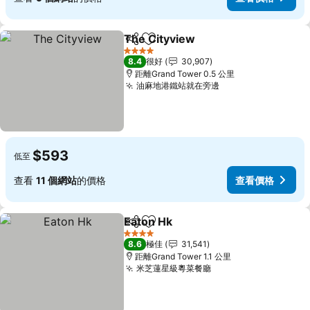
The Cityview
分享
放到收藏夾
4 星級
8.4
很好
30,907
距離Grand Tower 0.5 公里
油麻地港鐵站就在旁邊
$593
低至
查看
11 個網站
的價格
查看價格
Eaton Hk
分享
放到收藏夾
4 星級
8.6
極佳
31,541
距離Grand Tower 1.1 公里
米芝蓮星級粵菜餐廳