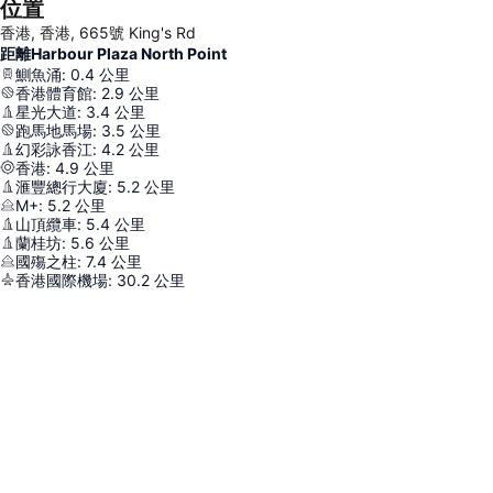
位置
香港, 香港, 665號 King's Rd
距離Harbour Plaza North Point
鰂魚涌
:
0.4
公里
香港體育館
:
2.9
公里
星光大道
:
3.4
公里
跑馬地馬場
:
3.5
公里
幻彩詠香江
:
4.2
公里
香港
:
4.9
公里
滙豐總行大廈
:
5.2
公里
M+
:
5.2
公里
山頂纜車
:
5.4
公里
蘭桂坊
:
5.6
公里
國殤之柱
:
7.4
公里
香港國際機場
:
30.2
公里