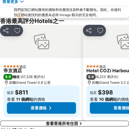
查看更多
羅湖
東門步行街
我們從預訂網站獲得的價格和供應情況資料會不斷變化。因此，你連到
North Point Metro Station
中環
預訂網站後找到的優惠未必與 trivago 顯示的完全相同。
Cheung Chau
羅湖口岸
香港最高評分Hotels之一
Sheung Wan Metro Station
Tsing Yi Metro Station
分享
放到收藏夾
分享
放到收藏夾
寶安區
九龍城
朗豪坊
Causeway Bay Metro Station
世界之窗
東九龍
龍崗區
深圳站
酒店
酒店
5 星級
4 星級
深圳野生動物園
大梅沙海濱公園
帝京酒店
Hotel COZi Harbou
8.9
6.9
極佳
(
57,328 筆評分
)
(
6,223 筆評分
)
皇崗口岸
鹽田區
距離Grand Tower 0.8 公里
距離Grand Tower 5.2
長洲
Lamma Island
$811
$398
低至
低至
香港屯門
Tin Hau Metro Station
查看
11 個網站
的價格
查看
10 個網站
的價格
九龍塘
金銀島酒店站
查看價格
查看價
查看香港所有住宿