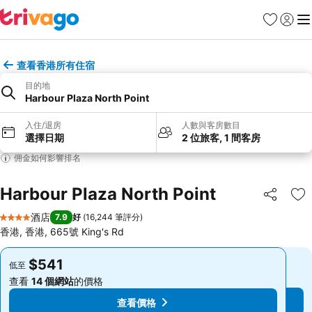
收藏夾
登入
選
查看香港所有住宿
目的地
Harbour Plaza North Point
入住/退房
人數與客房數目
選擇日期
2 位旅客, 1 間客房
佣金如何影響排名
Harbour Plaza North Point
分享
放
酒店
7.9
好
(
16,244 筆評分
)
4 星級
香港, 香港, 665號 King's Rd
$541
$541
低至
低至
查看
14 個網站
的價格
查看
14 個網站
的價格
查看價格
查看價格