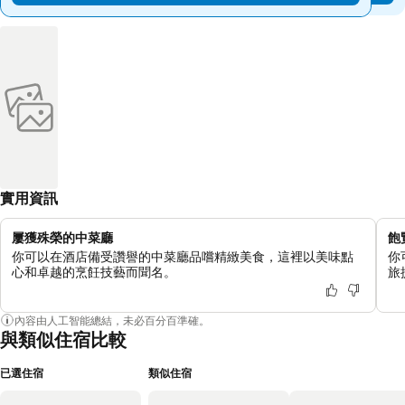
實用資訊
屢獲殊榮的中菜廳
飽
你可以在酒店備受讚譽的中菜廳品嚐精緻美食，這裡以美味點
你
心和卓越的烹飪技藝而聞名。
旅
內容由人工智能總結，未必百分百準確。
與類似住宿比較
已選住宿
類似住宿