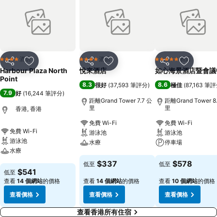
酒店
酒店
酒店
4 星級
4 星級
5 星級
分享
放到收藏夾
分享
放到收藏夾
分享
放到收藏
Harbour Plaza North
悅來酒店
如心海景酒店暨會議
Point
8.3
8.6
很好
(
37,593 筆評分
)
極佳
(
87,163 筆
7.9
好
(
16,244 筆評分
)
距離Grand Tower 7.7 公
距離Grand Tower 8
里
里
香港, 香港
免費 Wi-Fi
免費 Wi-Fi
免費 Wi-Fi
游泳池
游泳池
游泳池
水療
停車場
水療
查看價格
查看價格
$337
$578
低至
低至
查看價格
$541
低至
查看
14 個網站
的價格
查看
14 個網站
的價格
查看
10 個網站
的價格
查看價格
查看價格
查看價格
查看香港所有住宿