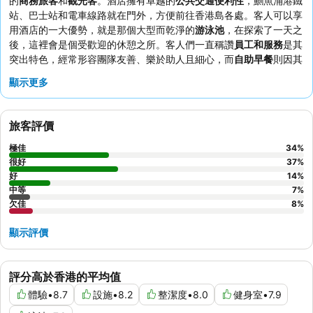
的
商務旅客
和
觀光客
。酒店擁有卓越的
公共交通便利性
，鰂魚涌港鐵
站、巴士站和電車線路就在門外，方便前往香港島各處。客人可以享
用酒店的一大優勢，就是那個大型而乾淨的
游泳池
，在探索了一天之
後，這裡會是個受歡迎的休憩之所。客人們一直稱讚
員工和服務
是其
突出特色，經常形容團隊友善、樂於助人且細心，而
自助早餐
則因其
豐盛多樣的選擇而備受推崇。對於那些尋求更佳舒適度和景觀的客
顯示更多
人，建議選擇高樓層的
翻新客房
。
旅客評價
極佳
34
%
很好
37
%
好
14
%
中等
7
%
欠佳
8
%
顯示評價
評分高於香港的平均值
體驗
•
8.7
設施
•
8.2
整潔度
•
8.0
健身室
•
7.9