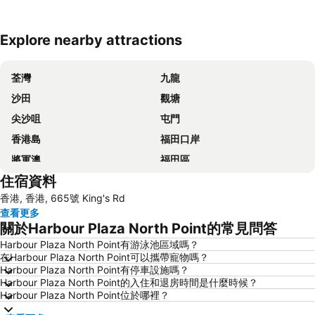
Explore nearby attractions
展開地圖
荃灣
九龍
沙田
觀塘
尖沙咀
屯門
香港島
福田口岸
將軍澳
福田區
住宿資料
Mong Kok Metro Station
香港國際機場
香港, 香港, 665號 King's Rd
南山區
東涌
查看更多
元朗
紅磡
關於Harbour Plaza North Point的常見問答
天水圍
Wan Chai Metro Station
Harbour Plaza North Point有游泳池區域嗎？
在Harbour Plaza North Point可以攜帶寵物嗎？
海洋公園
深水埗區
Harbour Plaza North Point有停車設施嗎？
黃金海岸
香港迪士尼樂園
Harbour Plaza North Point的入住和退房時間是什麼時候？
Harbour Plaza North Point位於哪裡？
新界
羅湖口岸