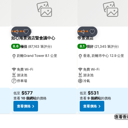
放到收藏夾
放到收藏夾
酒店
酒店
5 星級
4 星級
分享
分享
如心海景酒店暨會議中心
帝景酒店
8.6
8.1
極佳
(
87,163 筆評分
)
很好
(
21,345 筆評分
)
距離Grand Tower 8.1 公里
香港, 距離市中心 12.9 公里
免費 Wi-Fi
免費 Wi-Fi
游泳池
游泳池
停車場
冷氣
$577
$531
低至
低至
查看
10 個網站
的價格
查看
9 個網站
的價格
查看價格
查看價格
查看香