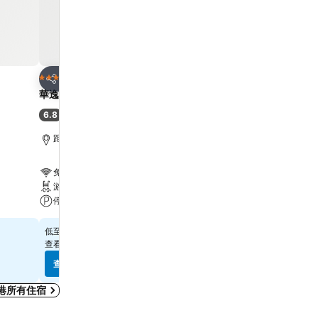
放到收藏夾
放到收藏夾
酒店
酒店
3 星級
4 星級
分享
分享
華逸酒店
Harbour Plaza 8 Degre
6.8
7.9
(
6,887 筆評分
)
好
(
21,867 筆評分
)
距離Grand Tower 6.7 公里
距離Grand Tower 2.2 公
免費 Wi-Fi
免費 Wi-Fi
游泳池
游泳池
停車場
水療
$314
$569
低至
低至
查看
10 個網站
的價格
查看
12 個網站
的價格
查看價格
查看價格
港所有住宿