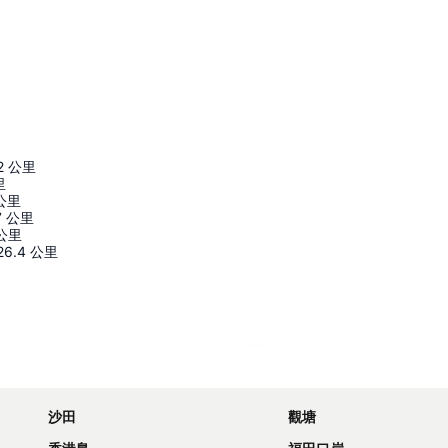
2
公里
里
公里
7
公里
公里
26.4
公里
展開地圖
沙田
觀塘