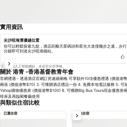
實用資訊
尖沙咀海濱優越位置
你可以輕鬆探索九龍，酒店距離天星碼頭和星光大道僅幾步之遙，步行
分鐘即可到達尖沙咀港鐵站。
內容由人工智能總結，未必百分百準確。
關於 港青 -香港基督教青年會
官網禮遇 - 透過酒店官網訂房連續兩晚 可享額外10項優惠禮遇 (價值港幣$800) 1. 可獲贈再臨閣自助早餐劵兩張 (價值港幣$400) 2. 可獲贈
兩張 (價值港幣$70) 3. 可獲贈酒店禮品一份 4. 免費本地電話服務 5. 
Yshop購物優惠劵 (價值港幣$100) 8. 可獲贈Big Bus Tours現
啡座及再臨閣餐廳使用
與類似住宿比較
已選住宿
類似住宿
下一步