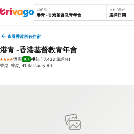
目的地
入住/退房
選擇日期
查看香港所有住宿
港青 -香港基督教青年會
酒店
極佳
(
17,438 筆評分
)
8.7
4 星級
香港, 香港, 41 Salisbury Rd