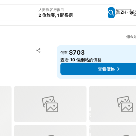
人數與客房數目
ZH · $
2 位旅客, 1 間客房
佣金
放到收藏夾
$703
低至
分享
查看
10 個網站
的價格
查看價格