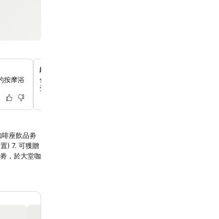
維多利亞港標誌性美景
的按摩浴
你可以在部分海景客房和套房中，舒適地欣賞每晚的幻彩詠
受最佳觀賞位置。
) 7. 可獲贈
贈優惠劵，於大堂咖