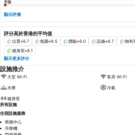
欠佳
顯示評價
評分高於香港的平均值
位置
•
9.7
氛圍
•
9.5
體驗
•
9.0
設施
•
8.7
物有
健身室
•
8.1
顯示更多評分
設施推介
大堂 Wi-Fi
客房 Wi-Fi
水療
冷氣
健身室
所有設施
住宿設施服務
商務中心
升降機
門房服務