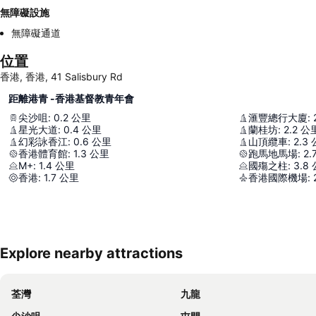
無障礙設施
無障礙通道
位置
香港, 香港, 41 Salisbury Rd
距離港青 -香港基督教青年會
尖沙咀
:
0.2
公里
滙豐總行大廈
:
星光大道
:
0.4
公里
蘭桂坊
:
2.2
公
幻彩詠香江
:
0.6
公里
山頂纜車
:
2.3
香港體育館
:
1.3
公里
跑馬地馬場
:
2.
M+
:
1.4
公里
國殤之柱
:
3.8
香港
:
1.7
公里
香港國際機場
:
Explore nearby attractions
荃灣
九龍