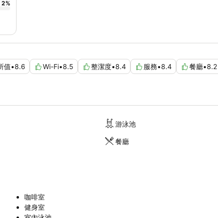
2
%
所值
•
8.6
Wi-Fi
•
8.5
整潔度
•
8.4
服務
•
8.4
餐廳
•
8.2
游泳池
餐廳
咖啡室
健身室
室內泳池