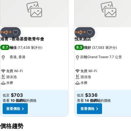
放到收藏夾
放到收藏夾
酒店
酒店
4 星級
4 星級
分享
分享
港青 -香港基督教青年會
悅來酒店
8.7
8.3
極佳
(
17,438 筆評分
)
很好
(
37,593 筆評分
)
香港, 香港
距離Grand Tower 7.7 公里
免費 Wi-Fi
免費 Wi-Fi
游泳池
游泳池
水療
水療
$703
$336
低至
低至
查看
10 個網站
的價格
查看
14 個網站
的價格
查看價格
查看價格
價格趨勢