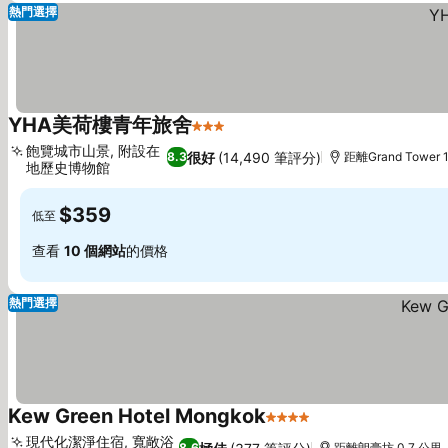
熱門選擇
YHA美荷樓青年旅舍
3 星級
查看價格
飽覽城市山景, 附設在
很好
(14,490 筆評分)
8.3
距離Grand Tower 
地歷史博物館
查看價格
$359
低至
查看
10 個網站
的價格
熱門選擇
Kew Green Hotel Mongkok
4 星級
查看價格
現代化潔淨住宿, 寬敞浴
8.6
距離朗豪坊 0.7 公里