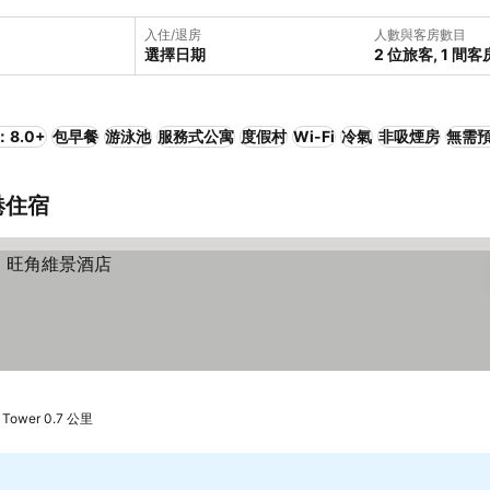
入住/退房
人數與客房數目
選擇日期
2 位旅客, 1 間客
8.0+
包早餐
游泳池
服務式公寓
度假村
Wi-Fi
冷氣
非吸煙房
無需
港住宿
Tower 0.7 公里