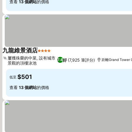
查看
13 個網站
的價格
九龍維景酒店
4 星級
查看價格
屢獲殊榮的中菜, 設有城市
好
(7,925 筆評分)
7.8
距離Grand Tower 
景觀的頂樓泳池
查看價格
$501
低至
查看
13 個網站
的價格