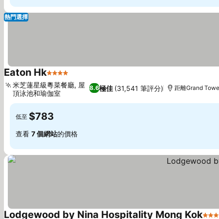
熱門選擇
Eaton Hk
4 星級
查看價格
米芝蓮星級粵菜餐廳, 屋
極佳
(31,541 筆評分)
8.6
距離Grand Tower
頂泳池和瑜伽室
查看價格
$783
低至
查看
7 個網站
的價格
Lodgewood by Nina Hospitality Mong Kok