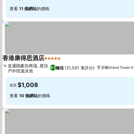
查看
11 個網站
的價格
香港康得思酒店
5 星級
查看價格
直通朗豪坊商場, 屋頂
極佳
(31,591 筆評分)
9.1
距離Grand Tower 0
戶外恆溫泳池
查看價格
$1,008
低至
查看
10 個網站
的價格