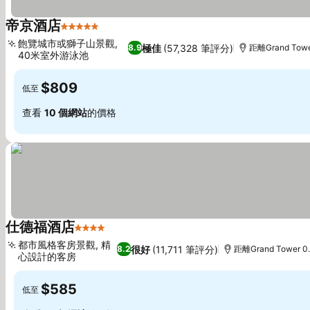
帝京酒店
5 星級
查看價格
飽覽城市或獅子山景觀,
極佳
(57,328 筆評分)
8.9
距離Grand Towe
40米室外游泳池
查看價格
$809
低至
查看
10 個網站
的價格
仕德福酒店
4 星級
查看價格
都市風格客房景觀, 精
很好
(11,711 筆評分)
8.2
距離Grand Tower 0
心設計的客房
查看價格
$585
低至