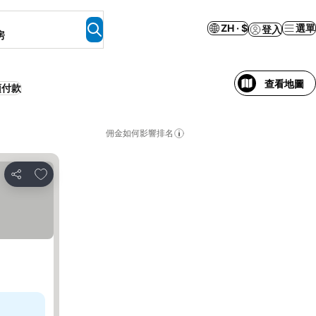
ZH · $
選單
登入
房
查看地圖
預付款
佣金如何影響排名
放到收藏夾
分享