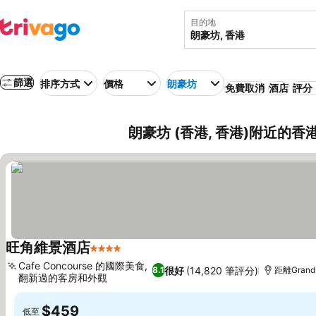
目的地
篩選
排序方式
價格
朗豪坊
免費取消
酒店
評分：
朗豪坊 (香港, 香港)附近的香
旺角維景酒店
4 星級
查看價格
Cafe Concourse 的國際美食,
很好
(14,820 筆評分)
8.1
距離Grand 
翻新過的客房和外觀
查看價格
$459
低至