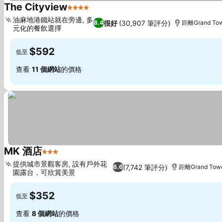
The Cityview
4 星級
查看價格
油麻地港鐵站就在旁邊, 多
很好
(30,907 筆評分)
8.4
距離Grand Tow
元化的餐飲選擇
查看價格
$592
低至
查看
11 個網站
的價格
MK 酒店
3 星級
查看價格
提供城市景觀客房, 設有戶外花
(7,742 筆評分)
6.6
距離Grand Towe
園露台，可欣賞美景
查看價格
$352
低至
查看
8 個網站
的價格