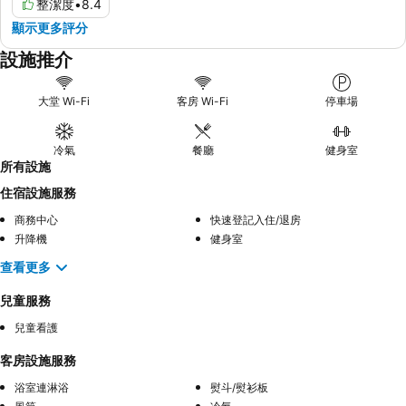
整潔度
•
8.4
顯示更多評分
設施推介
大堂 Wi-Fi
客房 Wi-Fi
停車場
冷氣
餐廳
健身室
所有設施
住宿設施服務
商務中心
快速登記入住/退房
升降機
健身室
查看更多
兒童服務
兒童看護
客房設施服務
浴室連淋浴
熨斗/熨衫板