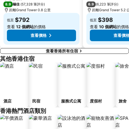
8.9
6.9
極佳
(
57,328 筆評分
)
(
6,223 筆評分
)
大梅沙海濱公園
皇崗口岸
距離Grand Tower 0.8 公里
距離Grand Tower 5.2
鹽田區
長洲
$792
$398
低至
低至
Lamma Island
香港屯門
查看
12 個網站
的價格
查看
10 個網站
的價格
Tin Hau Metro Station
九龍塘
查看價格
查看價
查看香港所有住宿
其他香港住宿
酒店
民宿
服務式公寓
度假村
旅舍
香港熱門酒店類別