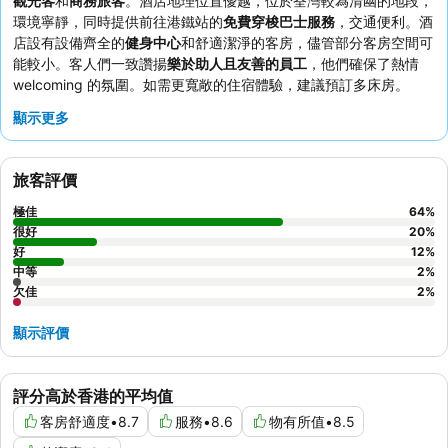
觀光客
和
商務旅客
。酒店地理位置優越，位於荃灣較為清幽的地段，
環境寧靜，同時提供前往港鐵站的
免費穿梭巴士服務
，交通便利。酒
店設有設備齊全的
健身中心
和舒適潔淨的客房，儘管部分客房空間可
能較小。客人們一致讚揚
樂於助人且友善的員工
，他們確保了熱情
welcoming 的氛圍。如需更寬敞的住宿體驗，建議預訂多床房。
顯示更多
旅客評價
極佳
64
%
很好
20
%
好
12
%
中等
2
%
欠佳
2
%
顯示評價
評分高於香港的平均值
客房舒適度
•
8.7
服務
•
8.6
物有所值
•
8.5