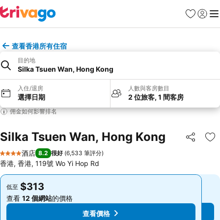
收藏夾
登入
選
查看香港所有住宿
目的地
Silka Tsuen Wan, Hong Kong
入住/退房
人數與客房數目
選擇日期
2 位旅客, 1 間客房
佣金如何影響排名
Silka Tsuen Wan, Hong Kong
分享
放
酒店
8.2
很好
(
6,533 筆評分
)
4 星級
香港, 香港, 119號 Wo Yi Hop Rd
$313
$313
低至
低至
查看
12 個網站
的價格
查看
12 個網站
的價格
查看價格
查看價格