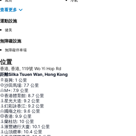
風筒
冷氣
查看更多
運動設施
健美
無障礙設施
無障礙停車場
位置
香港, 香港, 119號 Wo Yi Hop Rd
距離Silka Tsuen Wan, Hong Kong
葵興
:
1
公里
沙田馬場
:
7.7
公里
M+
:
7.9
公里
香港體育館
:
8.7
公里
星光大道
:
9.2
公里
幻彩詠香江
:
9.2
公里
國殤之柱
:
9.6
公里
香港
:
9.9
公里
蘭桂坊
:
10
公里
滙豐總行大廈
:
10.1
公里
山頂纜車
:
10.4
公里