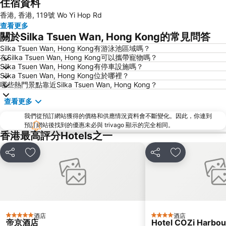
住宿資料
Mong Kok Metro Station
香港國際機場
香港, 香港, 119號 Wo Yi Hop Rd
南山區
東涌
查看更多
元朗
紅磡
關於Silka Tsuen Wan, Hong Kong的常見問答
天水圍
Wan Chai Metro Station
Silka Tsuen Wan, Hong Kong有游泳池區域嗎？
在Silka Tsuen Wan, Hong Kong可以攜帶寵物嗎？
海洋公園
深水埗區
Silka Tsuen Wan, Hong Kong有停車設施嗎？
黃金海岸
香港迪士尼樂園
Silka Tsuen Wan, Hong Kong位於哪裡？
哪些熱門景點靠近Silka Tsuen Wan, Hong Kong？
新界
羅湖口岸
查看更多
羅湖
東門步行街
我們從預訂網站獲得的價格和供應情況資料會不斷變化。因此，你連到
North Point Metro Station
中環
預訂網站後找到的優惠未必與 trivago 顯示的完全相同。
Cheung Chau
羅湖口岸
香港最高評分Hotels之一
Sheung Wan Metro Station
Tsing Yi Metro Station
分享
放到收藏夾
分享
放到收藏夾
寶安區
深圳寶安國際機場
九龍城
朗豪坊
Causeway Bay Metro Station
世界之窗
東九龍
龍崗區
酒店
酒店
5 星級
4 星級
深圳站
深圳野生動物園
帝京酒店
Hotel COZi Harbou