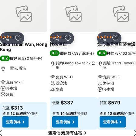
酒店
酒店
酒店
4 星級
4 星級
5 星級
分享
放到收藏夾
分享
放到收藏夾
分享
放到收藏
Silka Tsuen Wan, Hong
悅來酒店
如心海景酒店暨會議
Kong
8.3
8.6
很好
(
37,593 筆評分
)
極佳
(
87,163 筆
8.2
很好
(
6,533 筆評分
)
距離Grand Tower 7.7 公
距離Grand Tower 8
里
里
香港, 香港
免費 Wi-Fi
免費 Wi-Fi
免費 Wi-Fi
游泳池
游泳池
停車場
水療
停車場
冷氣
查看價格
查看價格
$337
$579
低至
低至
查看價格
$313
低至
查看
12 個網站
的價格
查看
14 個網站
的價格
查看
10 個網站
的價格
查看價格
查看價格
查看價格
查看香港所有住宿