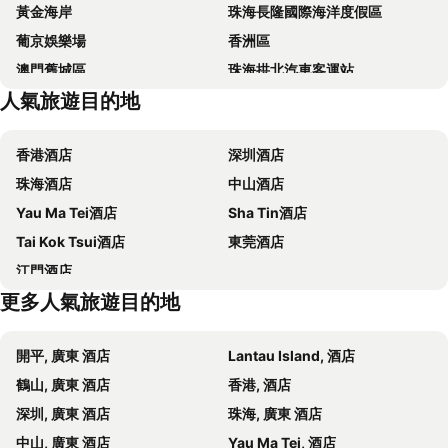
黃金海岸
珠海長隆國際海洋度假區
Holiday Inn Macau By Ihg
Altira Macau
葡京娛樂場
香洲區
The Londoner Hotel
LINE FRIENDS presents CASA DE AMIGO
澳門舊城區
珠海拱北汽車客運站
Hyatt Regency Hengqin
Caravel Hotel
人氣旅遊目的地
水舞間
大三巴牌坊
澳門四季飯店
W Macau - Studio City
澳門漁人碼頭
香港屯門
Fu Hua Hotel
Crowne Plaza Zhuhai City Center By Ihg
香港酒店
深圳酒店
情侣路
珠海灣仔碼頭
Greenery Inn
Pousada Marina Infante
珠海酒店
中山酒店
新馬路
Gongkoubeian
Royal Dragon Hotel
萊斯酒店
Yau Ma Tei酒店
Sha Tin酒店
澳門外港客運碼頭
澳門格蘭披治大賽車
Crowne Plaza Macau By Ihg
澳門維景酒店
Tai Kok Tsui酒店
東莞酒店
International Youth Dance Festival
The Macao Museum of art
Renaissance Zhuhai Hotel
澳門富豪酒店
江門酒店
Flora Gardens
大炮臺
Pousada de Coloane Boutique Hotel
Grand Hyatt Macau
更多人氣旅遊目的地
議事廳前地
民政總署大樓
Pensao Tin Lai
Tianli Hotel
The Third Affiliated Hospital Sun YatSen University
圓明新園
Gangwang Hotel
Hotel Vila Hou Va
開平, 廣東 酒店
Lantau Island, 酒店
珠海金灣機場
Hotel Haotian Holiday
Holiday Hotel
鶴山, 廣東 酒店
香港, 酒店
Grand Harbour Hotel
Dormy Boutique Hostel
深圳, 廣東 酒店
珠海, 廣東 酒店
鎮興汽車旅館
東望洋飯店
中山, 廣東 酒店
Yau Ma Tei, 酒店