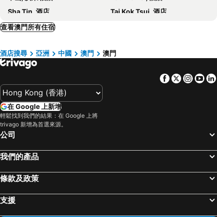
PensÃo FamÍlia (templo De Hong Kung）
City Inn Macau
Sha Tin, 酒店
Tai Kok Tsui, 酒店
東亞飯店
San Tung Fong Commerical Inn South Wing
東莞, 廣東 酒店
廣州, 廣東 酒店
查看澳門所有住宿
Hotel Central
Hotel Central Macau
上海, 上海 酒店
北京, 北京 酒店
Macau Fucheng
Anyi X Hotel
酒店搜尋
亞洲
中國
澳門
澳門
佛山, 廣東 酒店
杭州, 浙江 酒店
Grand Dragon Hotel
Pensao Lotus
Lammy Hotel Apartment (gongbei Port Zhuhai Station)
Chambery Hotel
Facebook
Twitter
Insta
Yo
Guangdong Hotel
Vienna 3 Best Zhuhai Gongbei Middle Yuehai Road
Zhuhai Meiyou Meisu Apartment (gongbei Fuhuali Branch)
Hello Hotel Apartment
在 Google 上新增
珠海有家客棧
Hotel Ji Zhuhai Gongbei Branch
輕鬆找到我們的結果：在 Google 上將
trivago 新增為首選來源。
澳萊英京酒店
公司
我們的產品
條款及政策
支援