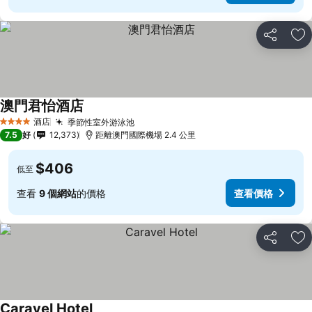
分享
放
澳門君怡酒店
酒店
季節性室外游泳池
4 星級
7.5
好
12,373
距離澳門國際機場 2.4 公里
$406
低至
查看
9 個網站
的價格
查看價格
分享
放
Caravel Hotel