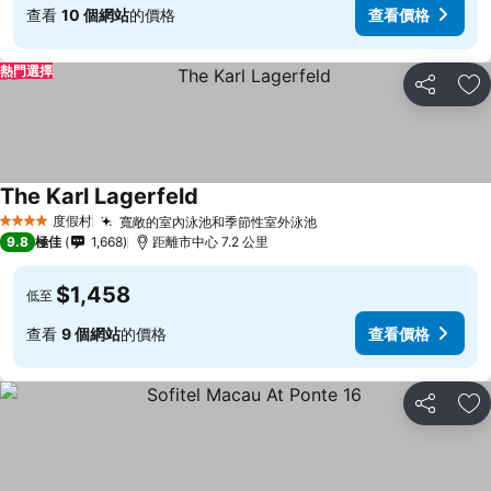
查看
10 個網站
的價格
查看價格
熱門選擇
分享
放
The Karl Lagerfeld
度假村
寬敞的室內泳池和季節性室外泳池
4 星級
9.8
極佳
1,668
距離市中心 7.2 公里
$1,458
低至
查看
9 個網站
的價格
查看價格
分享
放