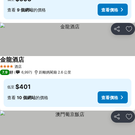
查看
9 個網站
的價格
查看價格
分享
放
金龍酒店
酒店
4 星級
7.9
好
6,997
距離媽閣廟 2.6 公里
$401
低至
查看
10 個網站
的價格
查看價格
分享
放