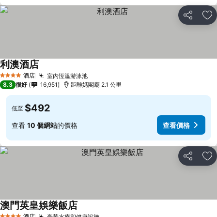
分享
放
利澳酒店
酒店
室內恆溫游泳池
4 星級
8.3
很好
16,951
距離媽閣廟 2.1 公里
$492
低至
查看
10 個網站
的價格
查看價格
分享
放
澳門英皇娛樂飯店
酒店
豪華水療和健康設施