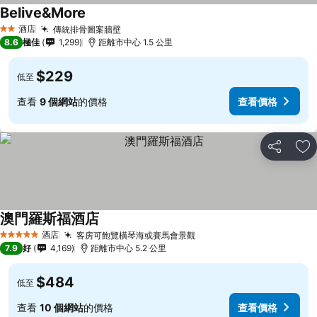
Belive&More
酒店
傳統排骨圖案牆壁
2 星級
8.6
極佳
1,299
距離市中心 1.5 公里
$229
低至
查看
9 個網站
的價格
查看價格
分享
放
澳門羅斯福酒店
酒店
客房可飽覽橫琴海或賽馬會景觀
5 星級
7.9
好
4,169
距離市中心 5.2 公里
$484
低至
查看
10 個網站
的價格
查看價格