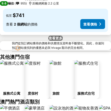
4 星級
9.6
極佳
955
距離媽閣廟 2.2 公里
$741
低至
查看
2 個網站
的價格
查看價格
查看更多
我們從預訂網站獲得的價格和供應情況資料會不斷變化。因此，你連到
預訂網站後找到的優惠未必與 trivago 顯示的完全相同。
其他澳門住宿
服務式公寓
度假村
旅館
服務式住宅
澳門熱門酒店類別