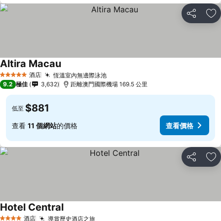
分享
放
Altira Macau
酒店
恆溫室內無邊際泳池
5 星級
9.2
極佳
3,632
距離澳門國際機場 169.5 公里
$881
低至
查看
11 個網站
的價格
查看價格
分享
放
Hotel Central
酒店
導賞歷史酒店之旅