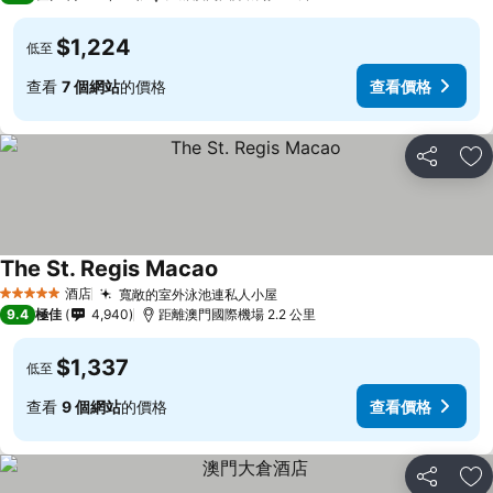
$1,224
低至
查看
7 個網站
的價格
查看價格
分享
放
The St. Regis Macao
酒店
寬敞的室外泳池連私人小屋
5 星級
9.4
極佳
4,940
距離澳門國際機場 2.2 公里
$1,337
低至
查看
9 個網站
的價格
查看價格
分享
放