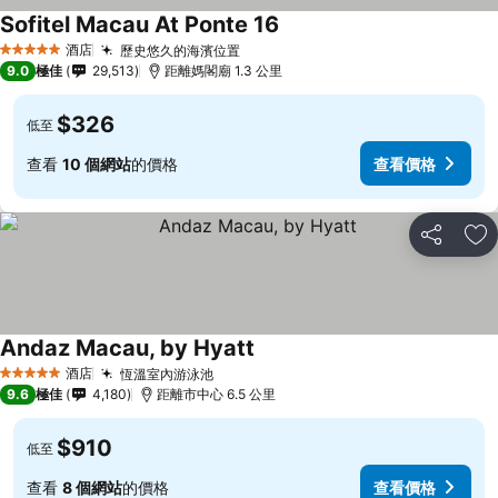
Sofitel Macau At Ponte 16
酒店
歷史悠久的海濱位置
5 星級
9.0
極佳
29,513
距離媽閣廟 1.3 公里
$326
低至
查看
10 個網站
的價格
查看價格
分享
放
Andaz Macau, by Hyatt
酒店
恆溫室內游泳池
5 星級
9.6
極佳
4,180
距離市中心 6.5 公里
$910
低至
查看
8 個網站
的價格
查看價格