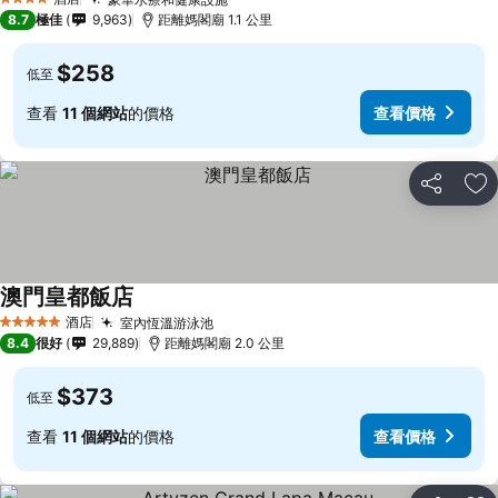
4 星級
8.7
極佳
9,963
距離媽閣廟 1.1 公里
$258
低至
查看
11 個網站
的價格
查看價格
分享
放
澳門皇都飯店
酒店
室內恆溫游泳池
5 星級
8.4
很好
29,889
距離媽閣廟 2.0 公里
$373
低至
查看
11 個網站
的價格
查看價格