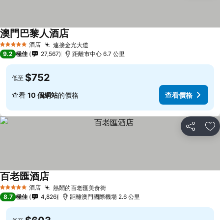
澳門巴黎人酒店
酒店
連接金光大道
5 星級
9.2
極佳
27,567
距離市中心 6.7 公里
$752
低至
查看
10 個網站
的價格
查看價格
分享
放
百老匯酒店
酒店
熱鬧的百老匯美食街
5 星級
8.7
極佳
4,826
距離澳門國際機場 2.6 公里