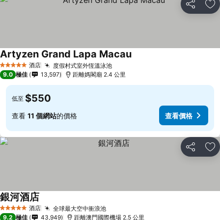
分享
放
Artyzen Grand Lapa Macau
酒店
度假村式室外恆溫泳池
5 星級
9.0
極佳
13,597
距離媽閣廟 2.4 公里
$550
低至
查看
11 個網站
的價格
查看價格
分享
放
銀河酒店
酒店
全球最大空中衝浪池
5 星級
9.2
極佳
43,949
距離澳門國際機場 2.5 公里