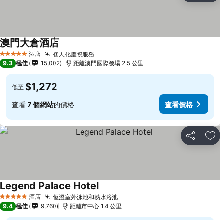
澳門大倉酒店
酒店
個人化慶祝服務
5 星級
9.3
極佳
15,002
距離澳門國際機場 2.5 公里
$1,272
低至
查看
7 個網站
的價格
查看價格
分享
放
Legend Palace Hotel
酒店
恆溫室外泳池和熱水浴池
5 星級
9.4
極佳
9,760
距離市中心 1.4 公里