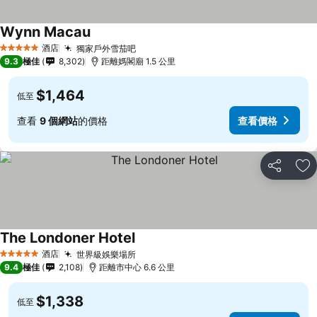
Wynn Macau
酒店
獨家戶外雪茄吧
5 星級
9.3
極佳
8,302
距離媽閣廟 1.5 公里
$1,464
低至
查看
9 個網站
的價格
查看價格
分享
放
The Londoner Hotel
酒店
世界級娛樂場所
5 星級
9.4
極佳
2,108
距離市中心 6.6 公里
$1,338
低至