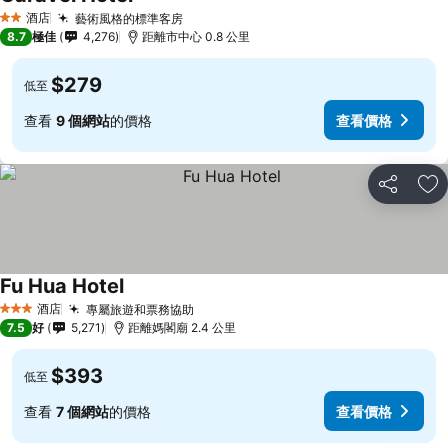
酒店
藝術風格的標準客房
2 星級
8.7
極佳
4,276
距離市中心 0.8 公里
$279
低至
查看
9 個網站
的價格
查看價格
分享
放
Fu Hua Hotel
酒店
專屬旅遊和票務協助
3 星級
7.5
好
5,271
距離媽閣廟 2.4 公里
$393
低至
查看
7 個網站
的價格
查看價格