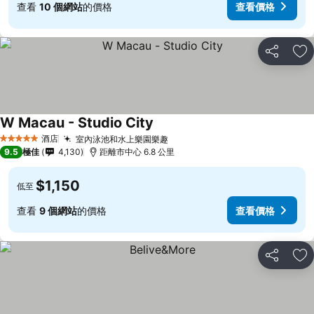
查看
10 個網站
的價格
查看價格
分享
放
W Macau - Studio City
酒店
室內泳池和水上樂園樂趣
5 星級
9.5
極佳
4,130
距離市中心 6.8 公里
$1,150
低至
查看
9 個網站
的價格
查看價格
分享
放