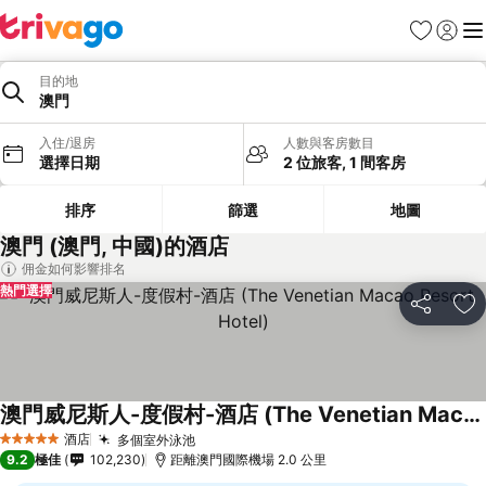
收藏夾
登入
選
目的地
澳門
入住/退房
人數與客房數目
選擇日期
2 位旅客, 1 間客房
排序
篩選
地圖
澳門 (澳門, 中國)的酒店
佣金如何影響排名
熱門選擇
分享
放
澳門威尼斯人-度假村-酒店 (The Venetian Macao Resort Hotel)
酒店
多個室外泳池
5 星級
9.2
極佳
102,230
距離澳門國際機場 2.0 公里