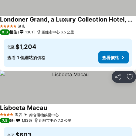
Londoner Grand, a Luxury Collection Hotel, Macao
酒店
5 星級
9.3
極佳
1,101
距離市中心 6.5 公里
$1,204
低至
查看
1 個網站
的價格
查看價格
分享
放
Lisboeta Macau
酒店
綜合購物娛樂中心
4 星級
7.8
好
1,836
距離市中心 7.3 公里
$603
低至