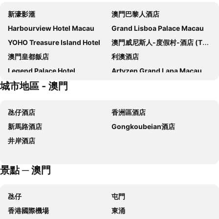
新濠影滙
澳門巴黎人酒店
Harbourview Hotel Macau
Grand Lisboa Palace Macau
YOHO Treasure Island Hotel
澳門威尼斯人-度假村-酒店 (The Venetian Macao Resort Hotel)
澳門皇都飯店
利澳酒店
Legend Palace Hotel
Artyzen Grand Lapa Macau
城市地區 - 澳門
澳門英皇娛樂飯店
Sofitel Macau At Ponte 16
Lisboeta Macau
皇家金堡飯店
氹仔酒店
香洲區酒店
百老匯酒店
金龍酒店
新馬路酒店
Gongkoubeian酒店
澳門羅斯福酒店
澳門金沙城中心康萊德酒店
井岸酒店
澳門君怡酒店
澳門新麗華酒店
Zhuhai Longzhuda International Hotel
麗景灣藝術酒店
景點 ─ 澳門
The St. Regis Macao
Andaz Macau, by Hyatt
新東方置地酒店
澳門藝舍
氹仔
屯門
珠海來魅力假日酒店
Holiday Inn Express Macau City Centre By Ihg
香港國際機場
東涌
Sheraton Zhuhai Hotel
澳門濠璟酒店