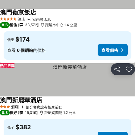
澳門葡京飯店
酒店
室內游泳池
5 星級
8.6
極佳
33,572
距離市中心 1.4 公里
$174
低至
查看
6 個網站
的價格
查看價格
熱門選擇
分享
放
澳門新麗華酒店
酒店
部分客房設有按摩浴缸
3 星級
8.3
很好
15,019
距離媽閣廟 1.2 公里
$382
低至