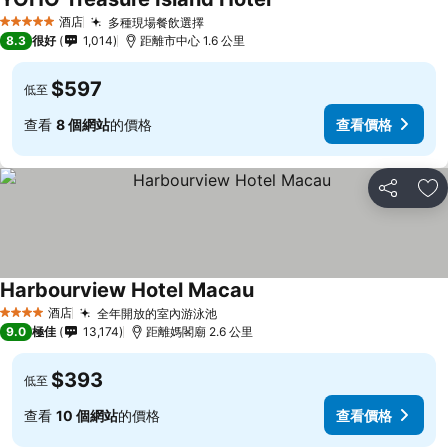
酒店
多種現場餐飲選擇
5 星級
8.3
很好
1,014
距離市中心 1.6 公里
$597
低至
查看
8 個網站
的價格
查看價格
分享
放
Harbourview Hotel Macau
酒店
全年開放的室內游泳池
4 星級
9.0
極佳
13,174
距離媽閣廟 2.6 公里
$393
低至
查看
10 個網站
的價格
查看價格