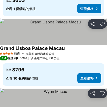
$603
低至
查看
1 個網站
的價格
查看價格
分享
放
Grand Lisboa Palace Macau
酒店
完善的康體和水療設施
5 星級
9.4
極佳
5,994
距離市中心 7.0 公里
$796
低至
查看
10 個網站
的價格
查看價格
分享
放