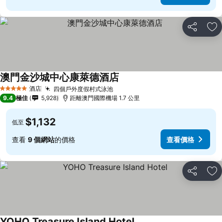
分享
放
澳門金沙城中心康萊德酒店
酒店
四個戶外度假村式泳池
5 星級
9.4
極佳
5,928
距離澳門國際機場 1.7 公里
$1,132
低至
查看
9 個網站
的價格
查看價格
分享
放
YOHO Treasure Island Hotel