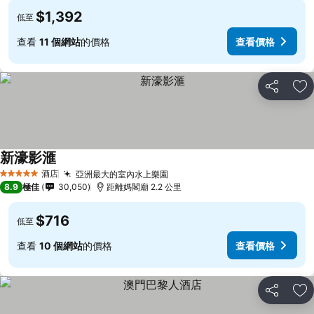
$1,392
低至
查看
11 個網站
的價格
查看價格
分享
放
新濠影滙
酒店
亞洲最大的室內水上樂園
5 星級
8.9
極佳
30,050
距離媽閣廟 2.2 公里
$716
低至
查看
10 個網站
的價格
查看價格
分享
放