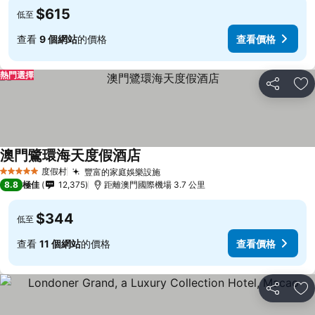
$615
低至
查看
9 個網站
的價格
查看價格
熱門選擇
分享
放
澳門鷺環海天度假酒店
度假村
豐富的家庭娛樂設施
5 星級
8.8
極佳
12,375
距離澳門國際機場 3.7 公里
$344
低至
查看
11 個網站
的價格
查看價格
分享
放