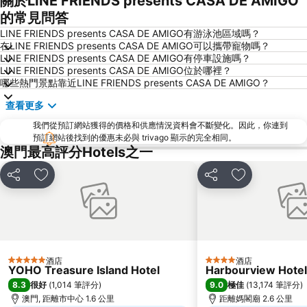
關於LINE FRIENDS presents CASA DE AMIGO
珠海灣仔碼頭
新馬路
的常見問答
Gongkoubeian
澳門外港客運碼頭
LINE FRIENDS presents CASA DE AMIGO有游泳池區域嗎？
在LINE FRIENDS presents CASA DE AMIGO可以攜帶寵物嗎？
澳門格蘭披治大賽車
澳門旅遊塔
LINE FRIENDS presents CASA DE AMIGO有停車設施嗎？
LINE FRIENDS presents CASA DE AMIGO位於哪裡？
斗門區
珠海金灣機場
哪些熱門景點靠近LINE FRIENDS presents CASA DE AMIGO？
金灣區
九洲港
查看更多
議事廳前地
大嶼山
我們從預訂網站獲得的價格和供應情況資料會不斷變化。因此，你連到
珠海景山公園
澳門國際機場
預訂網站後找到的優惠未必與 trivago 顯示的完全相同。
澳門最高評分Hotels之一
金蓮花廣場
Zhuhai xiangzhou coach station
Tai O
Chimelong International Ocean Tourist Resort
分享
放到收藏夾
分享
放到收藏夾
媽閣廟
Tung Chung Metro Station
CityGate Outlet
主教山聖堂
圓明新園
總統娛樂場
井岸
Asia World Expo Center
酒店
酒店
5 星級
4 星級
YOHO Treasure Island Hotel
Harbourview Hote
珠海美人魚雕像
Casino Babylon
8.3
9.0
很好
(
1,014 筆評分
)
極佳
(
13,174 筆評分
)
大炮臺
Zhuhai Sandie Waterfalls
澳門, 距離市中心 1.6 公里
距離媽閣廟 2.6 公里