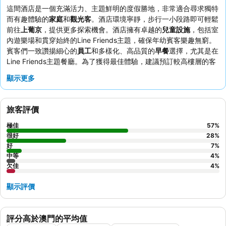
這間酒店是一個充滿活力、主題鮮明的度假勝地，非常適合尋求獨特
而有趣體驗的
家庭
和
觀光客
。酒店環境寧靜，步行一小段路即可輕鬆
前往
上葡京
，提供更多探索機會。酒店擁有卓越的
兒童設施
，包括室
內遊樂場和貫穿始終的Line Friends主題，確保年幼賓客樂趣無窮。
賓客們一致讚揚細心的
員工
和多樣化、高品質的
早餐
選擇，尤其是在
Line Friends主題餐廳。為了獲得最佳體驗，建議預訂較高樓層的客
房，以獲得更好的視野和更寧靜的住宿。
顯示更多
旅客評價
極佳
57
%
很好
28
%
好
7
%
中等
4
%
欠佳
4
%
顯示評價
評分高於澳門的平均值