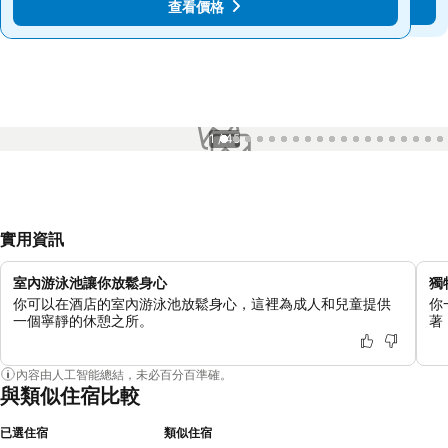
查看價格
查看價格
1 / 45
實用資訊
室內游泳池讓你放鬆身心
獨
你可以在酒店的室內游泳池放鬆身心，這裡為成人和兒童提供
你
一個寧靜的休憩之所。
著
內容由人工智能總結，未必百分百準確。
與類似住宿比較
已選住宿
類似住宿