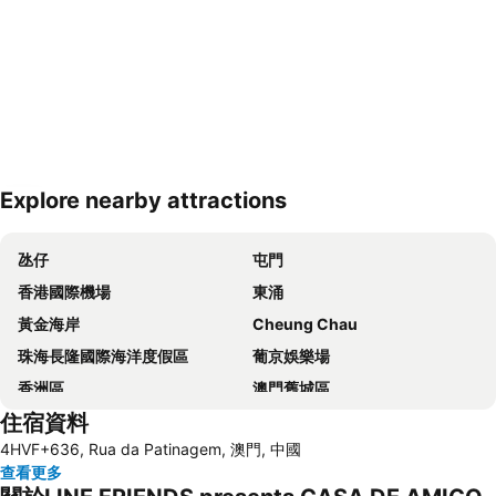
Explore nearby attractions
展開地圖
氹仔
屯門
香港國際機場
東涌
黃金海岸
Cheung Chau
珠海長隆國際海洋度假區
葡京娛樂場
香洲區
澳門舊城區
住宿資料
珠海拱北汽車客運站
水舞間
4HVF+636, Rua da Patinagem, 澳門, 中國
大三巴牌坊
澳門漁人碼頭
查看更多
香港屯門
情侣路