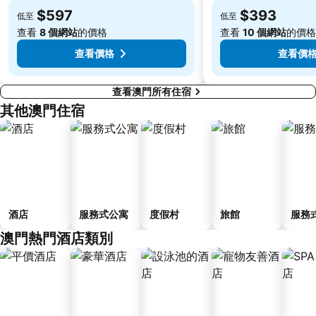
The Third Affiliated Hospital Sun YatSen University
Sun Yat-sen University
$597
$393
低至
低至
Song Yusheng Park
Flora Gardens
查看
8 個網站
的價格
查看
10 個網站
的價格
查看價格
查看價
查看澳門所有住宿
其他澳門住宿
酒店
服務式公寓
度假村
旅館
服務
澳門熱門酒店類別