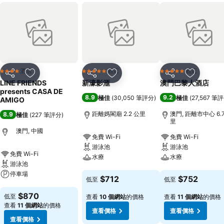
酒店
酒店
酒店
4 星級
5 星級
5 星級
分享
放到收藏夾
分享
放到收藏夾
分享
放到收藏
LINE FRIENDS
新濠影滙
澳門巴黎人酒店
presents CASA DE
8.9
9.2
極佳
(
30,050 筆評分
)
極佳
(
27,567 筆
AMIGO
距離媽閣廟 2.2 公里
澳門, 距離市中心 6.
8.9
極佳
(
227 筆評分
)
里
澳門, 中國
免費 Wi-Fi
免費 Wi-Fi
游泳池
游泳池
免費 Wi-Fi
水療
水療
游泳池
停車場
查看價格
查看價格
$712
$752
低至
低至
查看價格
$870
低至
查看
10 個網站
的價格
查看
11 個網站
的價格
查看
11 個網站
的價格
查看價格
查看價格
查看價格