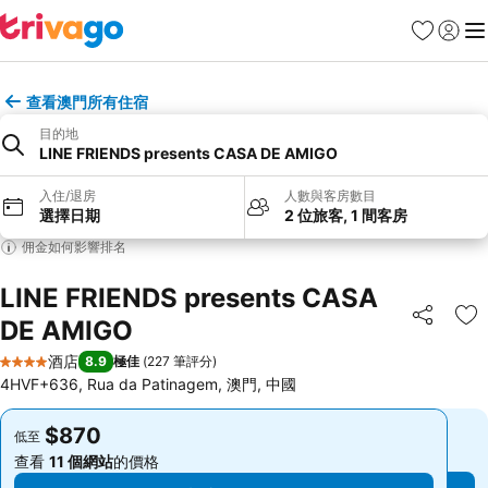
收藏夾
登入
選
查看澳門所有住宿
目的地
LINE FRIENDS presents CASA DE AMIGO
入住/退房
人數與客房數目
選擇日期
2 位旅客, 1 間客房
佣金如何影響排名
LINE FRIENDS presents CASA
DE AMIGO
分享
放
酒店
8.9
極佳
(
227 筆評分
)
4 星級
4HVF+636, Rua da Patinagem, 澳門, 中國
$870
$870
低至
低至
查看
11 個網站
的價格
查看
11 個網站
的價格