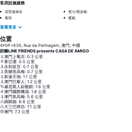
客房設施服務
浴室連淋浴
熨斗/熨衫板
風筒
暖氣
查看更多
位置
4HVF+636, Rua da Patinagem, 澳門, 中國
距離LINE FRIENDS presents CASA DE AMIGO
澳門上葡京
:
0.3
公里
東亞運
:
0.5
公里
永利皇宮
:
0.7
公里
美獅美高梅
:
0.7
公里
新濠天地
:
1.1
公里
澳門巴黎人
:
1.2
公里
威尼斯人綜藝館
:
1.6
公里
澳門國際機場
:
1.8
公里
澳門美高梅
:
5.6
公里
媽閣廟
:
6.6
公里
大三巴牌坊
:
7.1
公里
澳門
:
7.3
公里