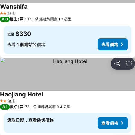
Wanshifa
查看價格
酒店
2 星級
9.0
極佳
137
距離媽閣廟 1.0 公里
$330
低至
查看
1 個網站
的價格
查看價格
分享
放
Haojiang Hotel
查看價格
酒店
2 星級
8.1
很好
73
距離媽閣廟 0.4 公里
選取日期，查看確切價格
查看價格