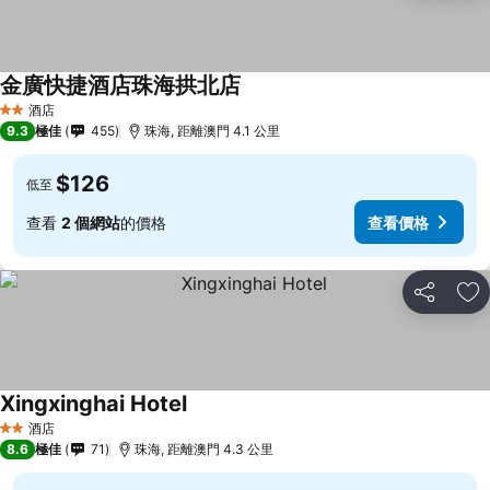
金廣快捷酒店珠海拱北店
查看價格
酒店
2 星級
9.3
極佳
455
珠海, 距離澳門 4.1 公里
$126
低至
查看
2 個網站
的價格
查看價格
分享
放
Xingxinghai Hotel
查看價格
酒店
2 星級
8.6
極佳
71
珠海, 距離澳門 4.3 公里