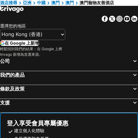
酒店搜尋
亞洲
中國
澳門
澳門
澳門寵物友善酒店
珠海凱宏酒店
Yinshi Hotel (Zhuhai Gongbei)
Zobon Art Hotel Zhuhai
珠海有家客棧
Facebook
Twitter
Insta
Yo
Jinjiang Inn Zhuhai Xiangzhou Lovers Central Road
珠海廣信海灣酒店
選擇您的地區
中山皇爵卓爾巴酒店
Shenglong Hotel
珠海南國酒店
珠海麗海賓館
在 Google 上新增
輕鬆找到我們的結果：在 Google 上將
Ji Hotel Zhuhai Gongbei Qinglv South Road
中山凤凰公寓
trivago 新增為首選來源。
Sea View Hotel
Hanting Hotel Zhuhai Xiangzhou Long Distance Bus Station
公司
Orange Hotel Zhuhai Lovers' Road Sun and Moon Shell Sea View
我們的產品
條款及政策
支援
登入享受會員專屬優惠
建立個人化體驗