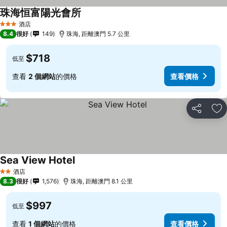
珠海恒富陽光會所
查看價格
酒店
3 星級
8.4
很好
149
珠海, 距離澳門 5.7 公里
$718
低至
查看
2 個網站
的價格
查看價格
分享
放
Sea View Hotel
查看價格
酒店
2 星級
8.3
很好
1,576
珠海, 距離澳門 8.1 公里
$997
低至
查看
1 個網站
的價格
查看價格