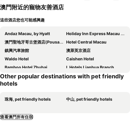
澳門附近的寵物友善酒店
這些酒店您也可能感興趣
Andaz Macau, by Hyatt
Holiday Inn Express Macau City Centre By Ihg
澳門聖地牙哥古堡酒店(Pousada De Sao Tiago)
Hotel Central Macau
鎮興汽車旅館
澳萊英京酒店
Waldo Hotel
Caishen Hotel
Bamboo Hotel Zhuhai
L Hotels Lianhua Branch
Other popular destinations with pet friendly
珠海星程銀座酒店
7天連鎖酒店（珠海拱北口岸店）
hotels
Zhuhai Dionysus
Xiangquan Hotel
Yinhua Hotel
Wanshifa
珠海, pet friendly hotels
中山, pet friendly hotels
Zhuhai Yiba Golf Hotel
Hengcai Hotel
Hotel Vila Hou Va
Landmark Hotel Zhuhai
查看澳門所有住宿
Haojiang Hotel
金廣快捷酒店珠海拱北店
Hotel Golden Comfort
Hanting Express Zhuhai Gongbei Customs Branch