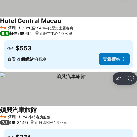
Hotel Central Macau
查看價格
酒店
1920至1940年代歷史主題客房
查看價格
2 星級
9.6
極佳
619
距離市中心 1.0 公里
$553
低至
查看
4 個網站
的價格
查看價格
分享
放
鎮興汽車旅館
查看價格
酒店
24 小時客房服務
查看價格
2 星級
7.2
3,147
距離媽閣廟 1.6 公里