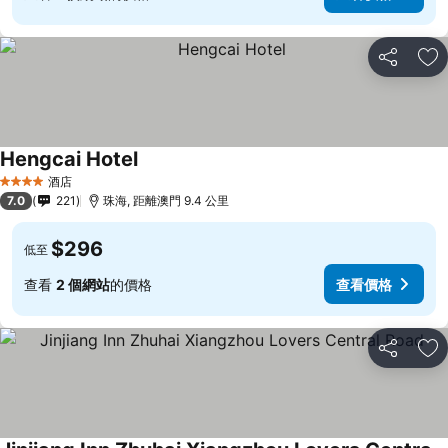
分享
放
Hengcai Hotel
查看價格
酒店
4 星級
7.0
221
珠海, 距離澳門 9.4 公里
$296
低至
查看
2 個網站
的價格
查看價格
分享
放