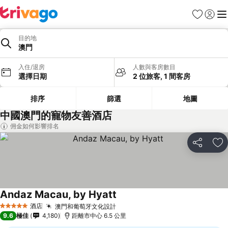
收藏夾
登入
選
目的地
澳門
入住/退房
人數與客房數目
選擇日期
2 位旅客, 1 間客房
排序
篩選
地圖
中國澳門的寵物友善酒店
佣金如何影響排名
分享
放
Andaz Macau, by Hyatt
查看價格
酒店
澳門和葡萄牙文化設計
查看價格
5 星級
9.6
極佳
4,180
距離市中心 6.5 公里