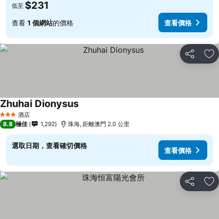
$231
低至
查看
1 個網站
的價格
查看價格
分享
放
Zhuhai Dionysus
查看價格
酒店
3 星級
8.8
極佳
1,292
珠海, 距離澳門 2.0 公里
選取日期，查看確切價格
查看價格
分享
放