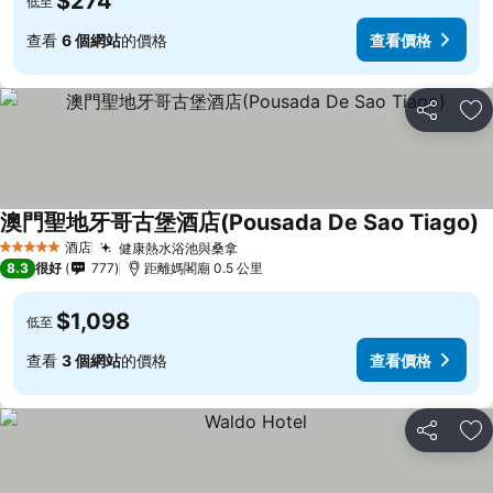
$274
低至
查看
6 個網站
的價格
查看價格
分享
放
澳門聖地牙哥古堡酒店(Pousada De Sao Tiago)
酒店
健康熱水浴池與桑拿
查看價格
5 星級
8.3
很好
777
距離媽閣廟 0.5 公里
$1,098
低至
查看
3 個網站
的價格
查看價格
分享
放