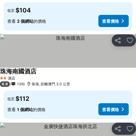
$104
低至
查看
2 個網站
的價格
查看價格
分享
放
珠海南國酒店
查看價格
酒店
2 星級
6.9
136
珠海, 距離澳門 3.0 公里
$112
低至
查看
1 個網站
的價格
查看價格
分享
放