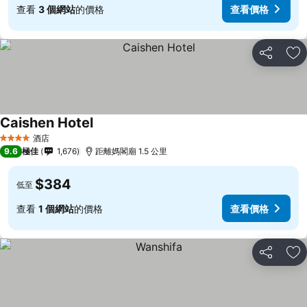
查看
3 個網站
的價格
查看價格
分享
放
Caishen Hotel
查看價格
酒店
4 星級
9.6
極佳
1,676
距離媽閣廟 1.5 公里
$384
低至
查看
1 個網站
的價格
查看價格
分享
放