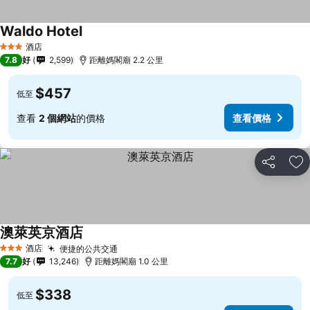
Waldo Hotel
查看價格
酒店
3 星級
7.8
好
2,599
距離媽閣廟 2.2 公里
$457
低至
查看
2 個網站
的價格
查看價格
分享
放
澳萊英京酒店
查看價格
酒店
便捷的公共交通
查看價格
3 星級
7.7
好
13,246
距離媽閣廟 1.0 公里
$338
低至