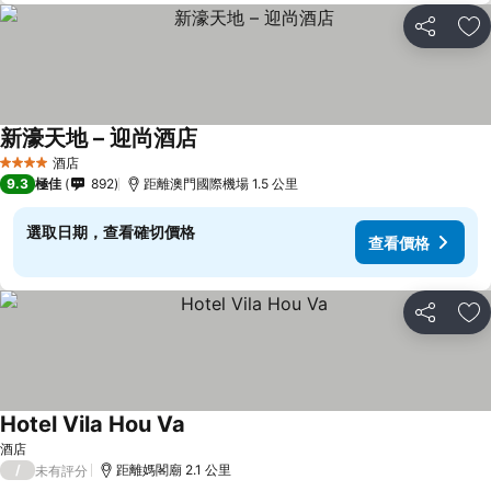
分享
放
新濠天地 – 迎尚酒店
查看價格
酒店
4 星級
9.3
極佳
892
距離澳門國際機場 1.5 公里
選取日期，查看確切價格
查看價格
分享
放
Hotel Vila Hou Va
查看價格
酒店
/
距離媽閣廟 2.1 公里
未有評分