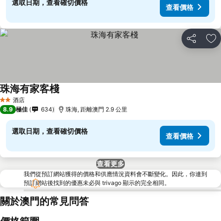
選取日期，查看確切價格
查看價格
分享
放
珠海有家客棧
查看價格
酒店
2 星級
8.9
極佳
634
珠海, 距離澳門 2.9 公里
選取日期，查看確切價格
查看價格
查看更多
我們從預訂網站獲得的價格和供應情況資料會不斷變化。因此，你連到
預訂網站後找到的優惠未必與 trivago 顯示的完全相同。
關於澳門的常見問答