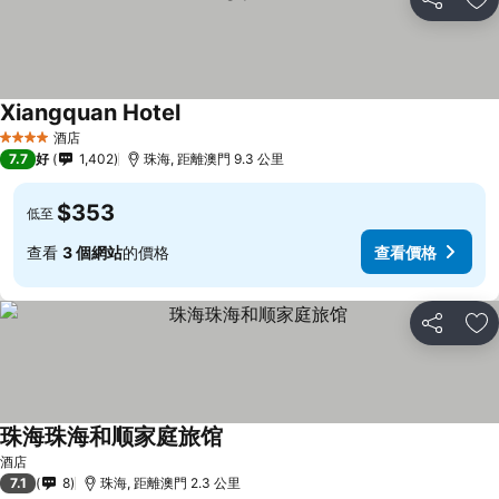
分享
放
Xiangquan Hotel
查看價格
酒店
4 星級
7.7
好
1,402
珠海, 距離澳門 9.3 公里
$353
低至
查看
3 個網站
的價格
查看價格
分享
放
珠海珠海和顺家庭旅馆
查看價格
酒店
7.1
8
珠海, 距離澳門 2.3 公里