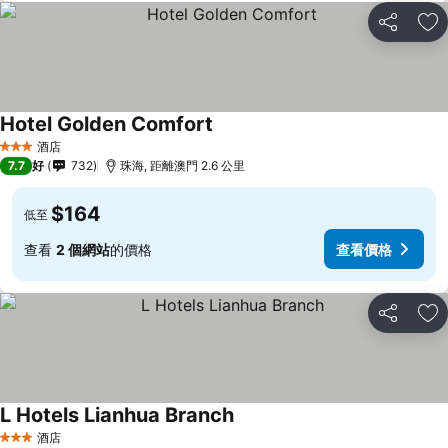
分享
放
Hotel Golden Comfort
查看價格
酒店
3 星級
7.7
好
732
珠海, 距離澳門 2.6 公里
$164
低至
查看
2 個網站
的價格
查看價格
分享
放
L Hotels Lianhua Branch
查看價格
酒店
3 星級