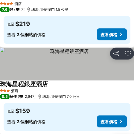
查看價格
酒店
4 星級
7.6
好
7
珠海, 距離澳門 1.5 公里
$219
低至
查看
3 個網站
的價格
查看價格
分享
放
珠海星程銀座酒店
查看價格
酒店
3 星級
8.5
極佳
2,947
珠海, 距離澳門 7.0 公里
$159
低至
查看
3 個網站
的價格
查看價格