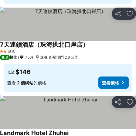
分享
放
7天連鎖酒店（珠海拱北口岸店）
查看價格
酒店
2 星級
8.8
極佳
750
珠海, 距離澳門 2.6 公里
$146
低至
查看
2 個網站
的價格
查看價格
分享
放
Landmark Hotel Zhuhai