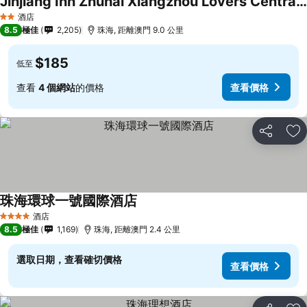
Jinjiang Inn Zhuhai Xiangzhou Lovers Central Road
查看價格
酒店
2 星級
8.5
極佳
2,205
珠海, 距離澳門 9.0 公里
$185
低至
查看
4 個網站
的價格
查看價格
分享
放
珠海環球一號國際酒店
查看價格
酒店
4 星級
8.5
極佳
1,169
珠海, 距離澳門 2.4 公里
選取日期，查看確切價格
查看價格