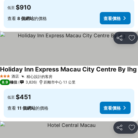
$910
低至
查看
8 個網站
的價格
查看價格
分享
放
Holiday Inn Express Macau City Centre By Ihg
酒店
精心設計的客房
查看價格
3 星級
8.9
極佳
3,826
距離市中心 1.1 公里
$451
低至
查看
11 個網站
的價格
查看價格
分享
放