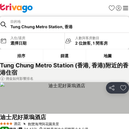
收藏夾
登入
選
目的地
Tung Chung Metro Station, 香港
入住/退房
人數與客房數目
選擇日期
2 位旅客, 1 間客房
排序
篩選
地圖
Tung Chung Metro Station (香港, 香港)附近的香
港住宿
佣金如何影響排名
分享
放
迪士尼好萊塢酒店
酒店
飽覽海灣與花園美景
4 星級