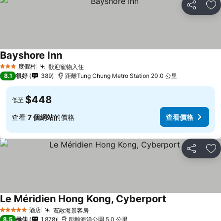
分享
放
Bayshore Inn
度假村
歡迎寵物入住
3 星級
8.1
很好
389
距離Tung Chung Metro Station 20.0 公里
$448
低至
查看
7 個網站
的價格
查看價格
分享
放
Le Méridien Hong Kong, Cyberport
酒店
寬敞海景客房
5 星級
8.5
極佳
1,878
距離海洋公園 5.0 公里