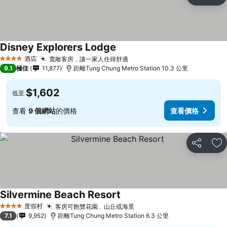
分享
放
Disney Explorers Lodge
酒店
寬敞客房，讓一家人住得舒適
4 星級
9.1
極佳
11,877
距離Tung Chung Metro Station 10.3 公里
$1,602
低至
查看
9 個網站
的價格
查看價格
分享
放
Silvermine Beach Resort
度假村
客房可飽覽花園、山丘或海景
4 星級
7.1
9,952
距離Tung Chung Metro Station 6.3 公里