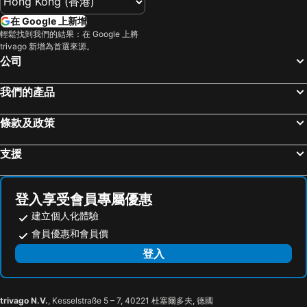
深水埗區
黃金海岸
在 Google 上新增
香港迪士尼樂園
新界
輕鬆找到我們的結果：在 Google 上將
trivago 新增為首選來源。
羅湖口岸
羅湖
公司
東門步行街
North Point Metro Station
越秀區
中環
我們的產品
Cheung Chau
珠海長隆國際海洋度假區
條款及政策
羅湖口岸
Sheung Wan Metro Station
Tsing Yi Metro Station
天河區
支援
葡京娛樂場
寶安區
上下九步行街
深圳寶安國際機場
登入享受會員專屬優惠
九龍城
海珠區
建立個人化體驗
番禺區
廣州東站
會員優惠和會員價
朗豪坊
Causeway Bay Metro Station
登入
荔灣區
世界之窗
東九龍
香洲區
trivago N.V.
, Kesselstraße 5 – 7, 40221 杜塞爾多夫, 德國
Tung Chung Metro Station
Ngong Ping Cable Car