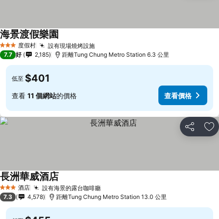
海景渡假樂園
度假村
設有現場燒烤設施
3 星級
7.7
好
2,185
距離Tung Chung Metro Station 6.3 公里
$401
低至
查看
11 個網站
的價格
查看價格
分享
放
長洲華威酒店
酒店
設有海景的露台咖啡廳
3 星級
7.3
4,578
距離Tung Chung Metro Station 13.0 公里