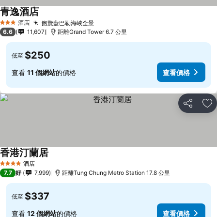
青逸酒店
酒店
飽覽藍巴勒海峽全景
3 星級
6.6
11,607
距離Grand Tower 6.7 公里
$250
低至
查看
11 個網站
的價格
查看價格
分享
放
香港汀蘭居
酒店
4 星級
7.7
好
7,999
距離Tung Chung Metro Station 17.8 公里
$337
低至
查看
12 個網站
的價格
查看價格