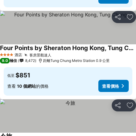
分享
放
Four Points by Sheraton Hong Kong, Tung Chung
酒店
客房景觀迷人
4 星級
9.0
極佳
8,472
距離Tung Chung Metro Station 0.9 公里
$851
低至
查看
10 個網站
的價格
查看價格
分享
放