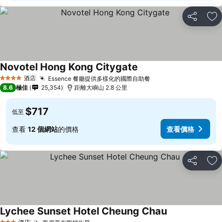
分享
放
Novotel Hong Kong Citygate
酒店
Essence 餐廳提供多樣化的國際自助餐
4 星級
8.6
極佳
25,354
距離大嶼山 2.8 公里
$717
低至
查看
12 個網站
的價格
查看價格
分享
放
Lychee Sunset Hotel Cheung Chau