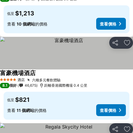
$1,213
低至
查看
10 個網站
的價格
查看價格
分享
放
富豪機場酒店
酒店
六種多元餐飲體驗
5 星級
8.1
很好
46,675
距離香港國際機場 0.4 公里
$821
低至
查看
11 個網站
的價格
查看價格
分享
放