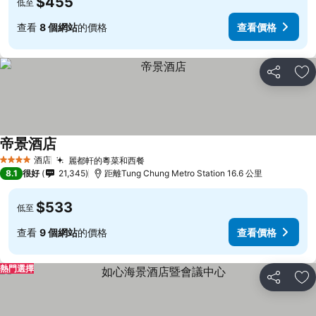
$455
低至
查看
8 個網站
的價格
查看價格
分享
放
帝景酒店
酒店
麗都軒的粵菜和西餐
4 星級
8.1
很好
21,345
距離Tung Chung Metro Station 16.6 公里
$533
低至
查看
9 個網站
的價格
查看價格
熱門選擇
分享
放