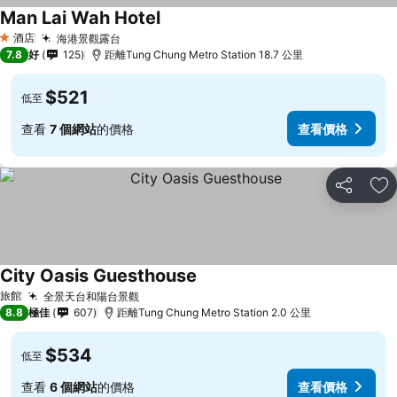
Man Lai Wah Hotel
酒店
海港景觀露台
1 星級
7.8
好
125
距離Tung Chung Metro Station 18.7 公里
$521
低至
查看
7 個網站
的價格
查看價格
分享
放
City Oasis Guesthouse
旅館
全景天台和陽台景觀
8.8
極佳
607
距離Tung Chung Metro Station 2.0 公里
$534
低至
查看
6 個網站
的價格
查看價格