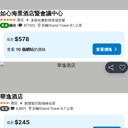
如心海景酒店暨會議中心
酒店
多樣化餐飲與現場音樂
5 星級
8.6
極佳
87,163
距離Grand Tower 8.1 公里
$578
低至
查看
10 個網站
的價格
查看價格
分享
放
華逸酒店
酒店
飽覽藍巴勒海峽全景
3 星級
6.8
6,887
距離Grand Tower 6.7 公里
$245
低至