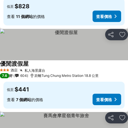
$828
低至
查看
11 個網站
的價格
查看價格
分享
放
優閒渡假屋
酒店
私人海景露台
3 星級
7.6
好
604
距離Tung Chung Metro Station 18.8 公里
$441
低至
查看
7 個網站
的價格
查看價格
分享
放