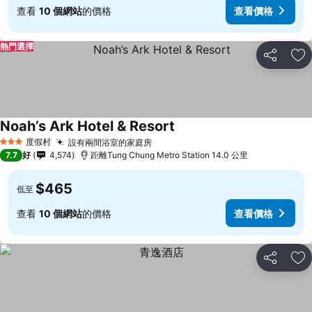
查看
10 個網站
的價格
查看價格
熱門選擇
分享
放
Noah’s Ark Hotel & Resort
度假村
設有兩間浴室的家庭房
3 星級
7.7
好
4,574
距離Tung Chung Metro Station 14.0 公里
$465
低至
查看
10 個網站
的價格
查看價格
分享
放