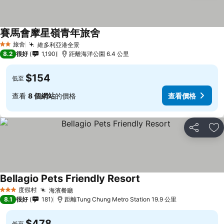
賽馬會摩星嶺青年旅舍
旅舍
維多利亞港全景
2 星級
8.2
很好
1,190
距離海洋公園 6.4 公里
$154
低至
查看
8 個網站
的價格
查看價格
分享
放
Bellagio Pets Friendly Resort
度假村
海濱餐廳
3 星級
8.1
很好
181
距離Tung Chung Metro Station 19.9 公里
$478
低至