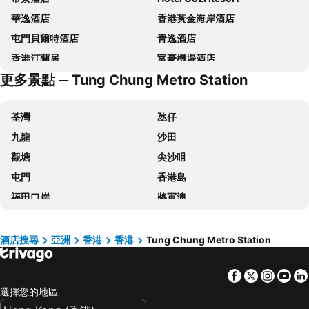
華逸酒店
香港黃金海岸酒店
屯門貝爾特酒店
青逸酒店
香港汀蘭居
富豪機場酒店
更多景點 ─ Tung Chung Metro Station
迪士尼好萊塢酒店
Regala Skycity Hotel
長洲華威酒店
Four Points by Sheraton Hong Kong, Tung Chung
荃灣
氹仔
Disney Explorers Lodge
Hong Kong Disneyland Hotel
九龍
沙田
Novotel Hong Kong Citygate
香港天際萬豪酒店
觀塘
尖沙咀
The Silveri Hotel Hong Kong - MGallery Collection
Sheraton Hong Kong Tung Chung Hotel
屯門
香港島
美達會館酒店
Le Méridien Hong Kong, Cyberport
福田口岸
將軍澳
今旅
優閒渡假屋
福田區
Mong Kok Metro Station
Lychee Sunset Hotel Cheung Chau
輝豪酒店
香港國際機場
南山區
Man Lai Wah Hotel
Espace Elastique B&B with contactless check-in
酒店搜尋
亞洲
香港
香港
Tung Chung Metro Station
東涌
元朗
銀景度假中心
香港挪亞方舟 - 太陽館‧度假營
Facebook
Twitter
Insta
Yo
紅磡
天水圍
Sai Yuen
永倫 800 酒店 (原名盛逸酒店)
選擇您的地區
Wan Chai Metro Station
海洋公園
Oootopia West