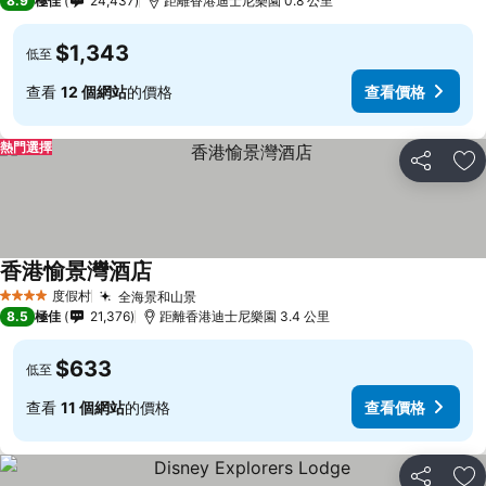
8.9
極佳
24,437
距離香港迪士尼樂園 0.8 公里
$1,343
低至
查看
12 個網站
的價格
查看價格
熱門選擇
分享
放
香港愉景灣酒店
度假村
全海景和山景
4 星級
8.5
極佳
21,376
距離香港迪士尼樂園 3.4 公里
$633
低至
查看
11 個網站
的價格
查看價格