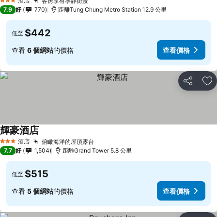
酒店
客房享有寧靜街景
3 星級
7.9
好
770
距離Tung Chung Metro Station 12.9 公里
$442
低至
查看
6 個網站
的價格
查看價格
分享
放
輝豪酒店
酒店
俯瞰海洋的屋頂露台
3 星級
7.7
好
1,504
距離Grand Tower 5.8 公里
$515
低至
查看
5 個網站
的價格
查看價格