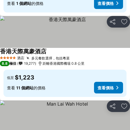
查看
1 個網站
的價格
查看價格
分享
放
香港天際萬豪酒店
酒店
多元餐飲選擇，包括粵菜
5 星級
8.8
極佳
19,277
距離香港國際機場 0.8 公里
$1,223
低至
查看
11 個網站
的價格
查看價格
分享
放