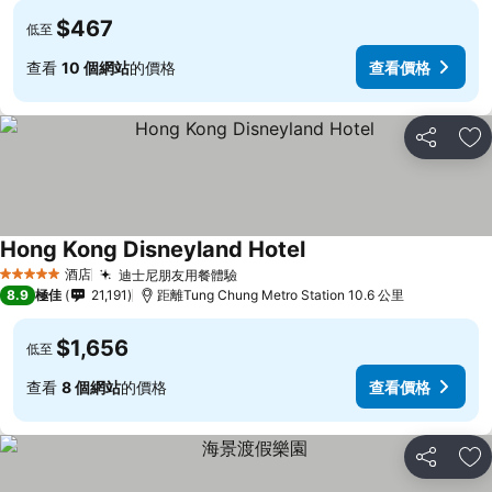
$467
低至
查看
10 個網站
的價格
查看價格
分享
放
Hong Kong Disneyland Hotel
酒店
迪士尼朋友用餐體驗
5 星級
8.9
極佳
21,191
距離Tung Chung Metro Station 10.6 公里
$1,656
低至
查看
8 個網站
的價格
查看價格
分享
放