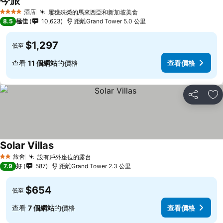
今旅
酒店
屢獲殊榮的馬來西亞和新加坡美食
4 星級
8.5
極佳
10,623
距離Grand Tower 5.0 公里
$1,297
低至
查看
11 個網站
的價格
查看價格
分享
放
Solar Villas
旅舍
設有戶外座位的露台
2 星級
7.9
好
587
距離Grand Tower 2.3 公里
$654
低至
查看
7 個網站
的價格
查看價格