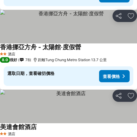
分享
放
香港挪亞方舟 - 太陽館‧度假營
酒店
2 星級
8.0
很好
78
距離Tung Chung Metro Station 13.7 公里
選取日期，查看確切價格
查看價格
分享
放
美達會館酒店
酒店
2 星級