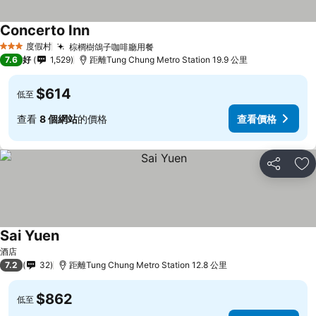
Concerto Inn
度假村
棕櫚樹鴿子咖啡廳用餐
3 星級
7.6
好
1,529
距離Tung Chung Metro Station 19.9 公里
$614
低至
查看
8 個網站
的價格
查看價格
分享
放
Sai Yuen
酒店
7.2
32
距離Tung Chung Metro Station 12.8 公里
$862
低至