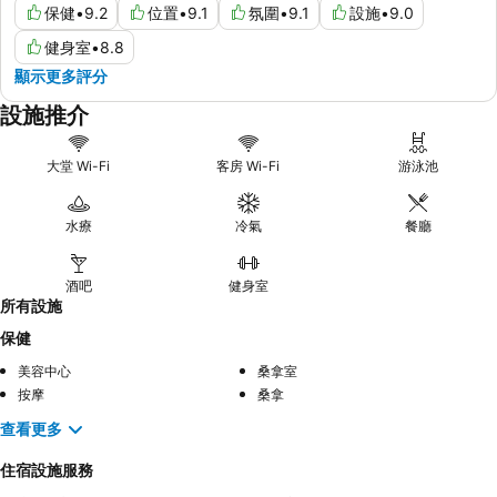
保健
•
9.2
位置
•
9.1
氛圍
•
9.1
設施
•
9.0
健身室
•
8.8
顯示更多評分
設施推介
大堂 Wi-Fi
客房 Wi-Fi
游泳池
水療
冷氣
餐廳
酒吧
健身室
所有設施
保健
美容中心
桑拿室
按摩
桑拿
查看更多
住宿設施服務