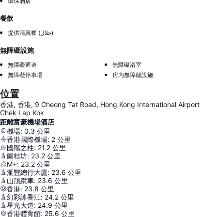
環保酒店
餐飲
提供清真餐 (حلال)
無障礙設施
無障礙通道
無障礙浴室
無障礙停車場
房內無障礙設施
位置
香港, 香港, 9 Cheong Tat Road, Hong Kong International Airport
Chek Lap Kok
距離富豪機場酒店
機場
:
0.3
公里
香港國際機場
:
2
公里
國殤之柱
:
21.2
公里
蘭桂坊
:
23.2
公里
M+
:
23.2
公里
滙豐總行大廈
:
23.6
公里
山頂纜車
:
23.6
公里
香港
:
23.8
公里
幻彩詠香江
:
24.2
公里
星光大道
:
24.9
公里
香港體育館
:
25.6
公里