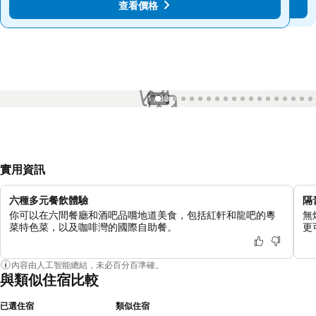
查看價格
查看價格
1 / 83
實用資訊
六種多元餐飲體驗
隔
你可以在六間餐廳和酒吧品嚐地道美食，包括紅軒和龍吧的粵
無
菜特色菜，以及咖啡灣的國際自助餐。
更
內容由人工智能總結，未必百分百準確。
與類似住宿比較
已選住宿
類似住宿