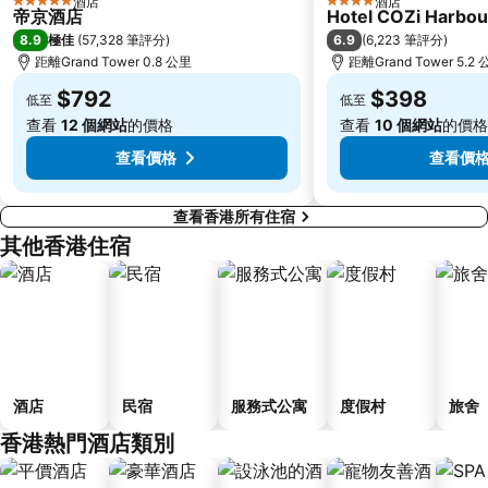
酒店
酒店
5 星級
4 星級
帝京酒店
Hotel COZi Harbou
香洲區
深圳站
8.9
6.9
極佳
(
57,328 筆評分
)
(
6,223 筆評分
)
珠海拱北汽車客運站
澳門舊城區
距離Grand Tower 0.8 公里
距離Grand Tower 5.2
深圳野生動物園
水舞間
$792
$398
低至
低至
大三巴牌坊
大梅沙海濱公園
查看
12 個網站
的價格
查看
10 個網站
的價格
查看價格
查看價
查看香港所有住宿
其他香港住宿
酒店
民宿
服務式公寓
度假村
旅舍
香港熱門酒店類別