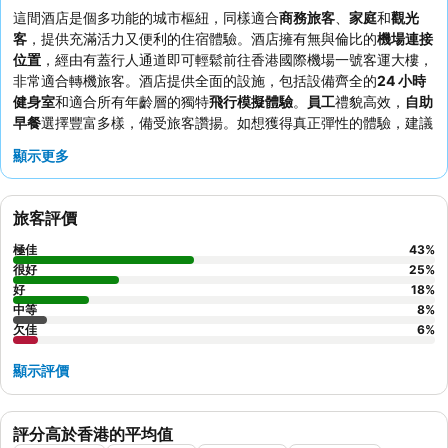
這間酒店是個多功能的城市樞紐，同樣適合
商務旅客
、
家庭
和
觀光
客
，提供充滿活力又便利的住宿體驗。酒店擁有無與倫比的
機場連接
位置
，經由有蓋行人通道即可輕鬆前往香港國際機場一號客運大樓，
非常適合轉機旅客。酒店提供全面的設施，包括設備齊全的
24 小時
健身室
和適合所有年齡層的獨特
飛行模擬體驗
。
員工
禮貌高效，
自助
早餐
選擇豐富多樣，備受旅客讚揚。如想獲得真正彈性的體驗，建議
預訂
「時光贈禮」方案
，享受更長的停留時間。
顯示更多
旅客評價
極佳
43
%
很好
25
%
好
18
%
中等
8
%
欠佳
6
%
顯示評價
評分高於香港的平均值