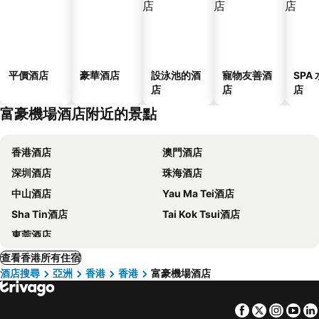
平價酒店
豪華酒店
設泳池的酒
寵物友善酒
SPA
店
店
店
富豪機場酒店附近的景點
香港酒店
澳門酒店
深圳酒店
珠海酒店
中山酒店
Yau Ma Tei酒店
Sha Tin酒店
Tai Kok Tsui酒店
東莞酒店
查看香港所有住宿
酒店搜尋
亞洲
香港
香港
富豪機場酒店
Facebook
Twitter
Insta
Yo