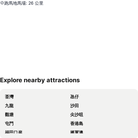
跑馬地馬場
:
26
公里
Explore nearby attractions
展開地圖
荃灣
氹仔
九龍
沙田
觀塘
尖沙咀
屯門
香港島
福田口岸
將軍澳