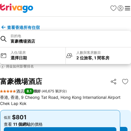
收藏夾
登入
選
查看香港所有住宿
目的地
富豪機場酒店
入住/退房
人數與客房數目
選擇日期
2 位旅客, 1 間客房
佣金如何影響排名
富豪機場酒店
分享
放
酒店
8.1
很好
(
46,675 筆評分
)
5 星級
香港, 香港, 9 Cheong Tat Road, Hong Kong International Airport
Chek Lap Kok
$801
$801
低至
低至
查看
11 個網站
的價格
查看
11 個網站
的價格