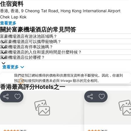
住宿資料
福田區
Mong Kok Metro Station
香港, 香港, 9 Cheong Tat Road, Hong Kong International Airport
香港國際機場
南山區
Chek Lap Kok
東涌
元朗
查看更多
關於富豪機場酒店的常見問答
紅磡
天水圍
富豪機場酒店有游泳池區域嗎？
Wan Chai Metro Station
海洋公園
在富豪機場酒店可以攜帶寵物嗎？
深水埗區
黃金海岸
富豪機場酒店有停車設施嗎？
富豪機場酒店的入住和退房時間是什麼時候？
香港迪士尼樂園
新界
富豪機場酒店位於哪裡？
羅湖口岸
羅湖
查看更多
東門步行街
North Point Metro Station
我們從預訂網站獲得的價格和供應情況資料會不斷變化。因此，你連到
中環
Cheung Chau
預訂網站後找到的優惠未必與 trivago 顯示的完全相同。
香港最高評分Hotels之一
珠海長隆國際海洋度假區
羅湖口岸
Sheung Wan Metro Station
Tsing Yi Metro Station
分享
放到收藏夾
分享
放到收藏夾
葡京娛樂場
寶安區
深圳寶安國際機場
九龍城
朗豪坊
Causeway Bay Metro Station
世界之窗
東九龍