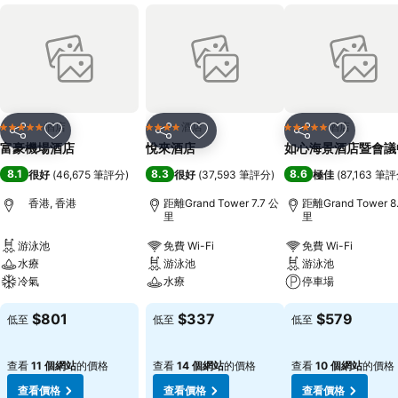
酒店
酒店
酒店
5 星級
4 星級
5 星級
分享
放到收藏夾
分享
放到收藏夾
分享
放到收藏
富豪機場酒店
悅來酒店
如心海景酒店暨會議
8.1
8.3
8.6
很好
(
46,675 筆評分
)
很好
(
37,593 筆評分
)
極佳
(
87,163 筆
香港, 香港
距離Grand Tower 7.7 公
距離Grand Tower 8
里
里
游泳池
免費 Wi-Fi
免費 Wi-Fi
水療
游泳池
游泳池
冷氣
水療
停車場
$801
$337
$579
低至
低至
低至
查看
11 個網站
的價格
查看
14 個網站
的價格
查看
10 個網站
的價格
查看價格
查看價格
查看價格