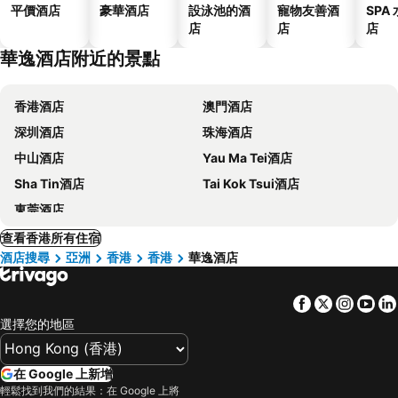
平價酒店
豪華酒店
設泳池的酒
寵物友善酒
SPA
店
店
店
華逸酒店附近的景點
香港酒店
澳門酒店
深圳酒店
珠海酒店
中山酒店
Yau Ma Tei酒店
Sha Tin酒店
Tai Kok Tsui酒店
東莞酒店
查看香港所有住宿
酒店搜尋
亞洲
香港
香港
華逸酒店
Facebook
Twitter
Insta
Yo
選擇您的地區
在 Google 上新增
輕鬆找到我們的結果：在 Google 上將