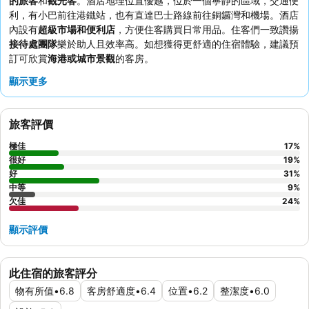
的旅客
和
觀光客
。酒店地理位置優越，位於一個寧靜的區域，交通便
利，有小巴前往港鐵站，也有直達巴士路線前往銅鑼灣和機場。酒店
內設有
超級市場和便利店
，方便住客購買日常用品。住客們一致讚揚
接待處團隊
樂於助人且效率高。如想獲得更舒適的住宿體驗，建議預
訂可欣賞
海港或城市景觀
的客房。
顯示更多
旅客評價
極佳
17
%
很好
19
%
好
31
%
中等
9
%
欠佳
24
%
顯示評價
此住宿的旅客評分
物有所值
•
6.8
客房舒適度
•
6.4
位置
•
6.2
整潔度
•
6.0