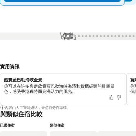
1 / 36
實用資訊
飽覽藍巴勒海峽全景
寬
你可以在許多客房欣賞藍巴勒海峽海濱和貨櫃碼頭的壯麗景
你
色，感受香港獨特而充滿活力的風光。
個
內容由人工智能總結，未必百分百準確。
與類似住宿比較
已選住宿
類似住宿