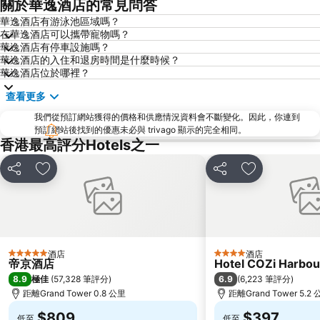
關於華逸酒店的常見問答
天水圍
Wan Chai Metro Station
華逸酒店有游泳池區域嗎？
在華逸酒店可以攜帶寵物嗎？
海洋公園
深水埗區
華逸酒店有停車設施嗎？
黃金海岸
香港迪士尼樂園
華逸酒店的入住和退房時間是什麼時候？
華逸酒店位於哪裡？
新界
羅湖口岸
查看更多
羅湖
東門步行街
我們從預訂網站獲得的價格和供應情況資料會不斷變化。因此，你連到
North Point Metro Station
中環
預訂網站後找到的優惠未必與 trivago 顯示的完全相同。
Cheung Chau
羅湖口岸
香港最高評分Hotels之一
Sheung Wan Metro Station
Tsing Yi Metro Station
分享
放到收藏夾
分享
放到收藏夾
寶安區
深圳寶安國際機場
九龍城
朗豪坊
Causeway Bay Metro Station
世界之窗
東九龍
龍崗區
酒店
酒店
5 星級
4 星級
帝京酒店
Hotel COZi Harbou
深圳站
深圳野生動物園
8.9
6.9
極佳
(
57,328 筆評分
)
(
6,223 筆評分
)
大梅沙海濱公園
皇崗口岸
距離Grand Tower 0.8 公里
距離Grand Tower 5.2
鹽田區
長洲
$809
$397
低至
低至