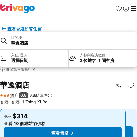
收藏夾
登入
選
查看香港所有住宿
目的地
華逸酒店
入住/退房
人數與客房數目
選擇日期
2 位旅客, 1 間客房
佣金如何影響排名
華逸酒店
分享
放
酒店
6.8
(
6,887 筆評分
)
3 星級
香港, 香港, 1 Tsing Yi Rd
$314
$314
低至
低至
查看
10 個網站
的價格
查看
10 個網站
的價格
查看價格
查看價格