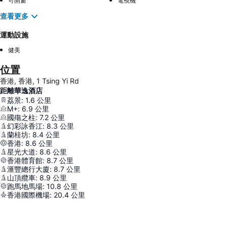
可開窗
電視機
查看更多
運動設施
健美
位置
香港, 香港, 1 Tsing Yi Rd
距離華逸酒店
荔景
:
1.6
公里
M+
:
6.9
公里
國殤之柱
:
7.2
公里
幻彩詠香江
:
8.3
公里
蘭桂坊
:
8.4
公里
香港
:
8.6
公里
星光大道
:
8.6
公里
香港體育館
:
8.7
公里
滙豐總行大廈
:
8.7
公里
山頂纜車
:
8.9
公里
跑馬地馬場
:
10.8
公里
香港國際機場
:
20.4
公里