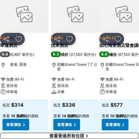
酒店
酒店
酒店
3 星級
4 星級
5 星級
分享
放到收藏夾
分享
放到收藏夾
分享
放到收藏
華逸酒店
悅來酒店
如心海景酒店暨會議
6.8
8.3
8.6
(
6,887 筆評分
)
很好
(
37,593 筆評分
)
極佳
(
87,163 筆
香港, 香港
距離Grand Tower 7.7 公
距離Grand Tower 8
里
里
免費 Wi-Fi
免費 Wi-Fi
免費 Wi-Fi
游泳池
游泳池
游泳池
停車場
水療
停車場
$314
$336
$577
低至
低至
低至
查看
10 個網站
的價格
查看
14 個網站
的價格
查看
10 個網站
的價格
查看價格
查看價格
查看價格
查看香港所有住宿