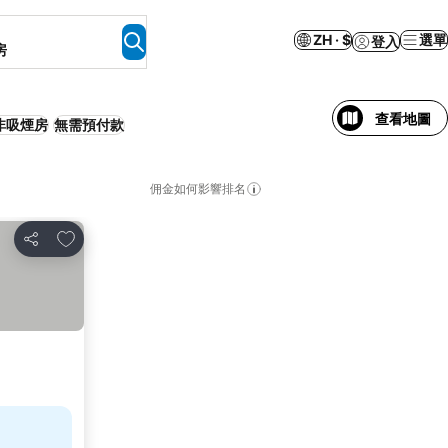
ZH · $
選單
登入
房
查看地圖
非吸煙房
無需預付款
佣金如何影響排名
放到收藏夾
分享