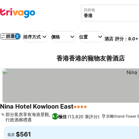
目的地
篩選
2
排序方式
價格
位置
酒店
評分：8.0+
香港香港的寵物友善酒店
Nina Hotel Kowloon East
4 星級
部分客房享有海港景觀,
極佳
(13,820 筆評分)
8.7
距離Grand Tower 
行政酒廊禮遇
$561
低至