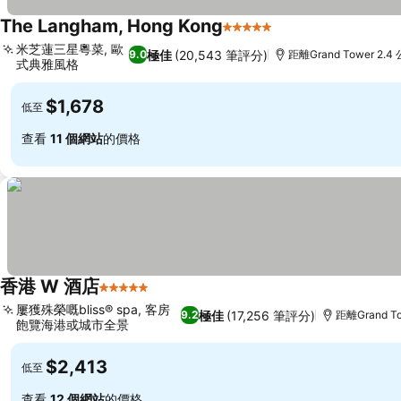
The Langham, Hong Kong
5 星級
米芝蓮三星粵菜, 歐
極佳
(20,543 筆評分)
9.0
距離Grand Tower 2.4
式典雅風格
$1,678
低至
查看
11 個網站
的價格
香港 W 酒店
5 星級
屢獲殊榮嘅bliss® spa, 客房
極佳
(17,256 筆評分)
9.2
距離Grand To
飽覽海港或城市全景
$2,413
低至
查看
12 個網站
的價格