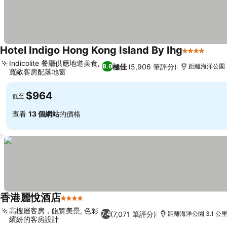
Hotel Indigo Hong Kong Island By Ihg
4 星級
Indicolite 餐廳供應地道美食,
極佳
(5,906 筆評分)
8.9
距離海洋公園 3
寬敞客房配落地窗
$964
低至
查看
13 個網站
的價格
香港麗悅酒店
4 星級
高樓層客房，飽覽美景, 色彩
(7,071 筆評分)
7.4
距離海洋公園 3.1 公
繽紛的客房設計