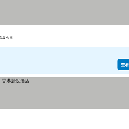
.0 公里
查看
里