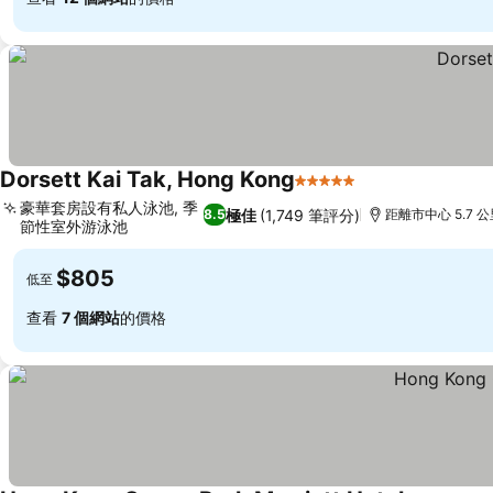
Dorsett Kai Tak, Hong Kong
5 星級
豪華套房設有私人泳池, 季
極佳
(1,749 筆評分)
8.5
距離市中心 5.7 
節性室外游泳池
$805
低至
查看
7 個網站
的價格