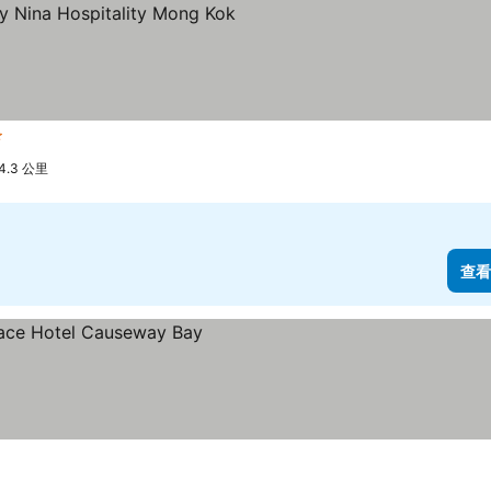
級
.3 公里
查看