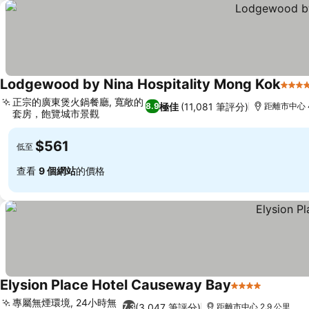
Lodgewood by Nina Hospitality Mong Kok
4 星
正宗的廣東煲火鍋餐廳, 寬敞的
極佳
(11,081 筆評分)
8.9
距離市中心 4
套房，飽覽城市景觀
$561
低至
查看
9 個網站
的價格
Elysion Place Hotel Causeway Bay
4 星級
專屬無煙環境, 24小時無
(3,047 筆評分)
7.3
距離市中心 2.9 公里