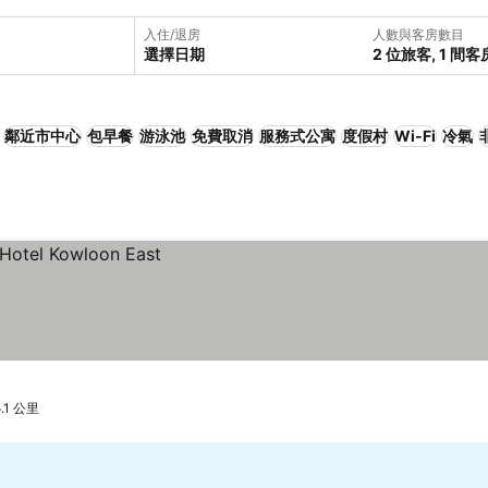
入住/退房
人數與客房數目
選擇日期
2 位旅客, 1 間客
鄰近市中心
包早餐
游泳池
免費取消
服務式公寓
度假村
Wi-Fi
冷氣
5.1 公里