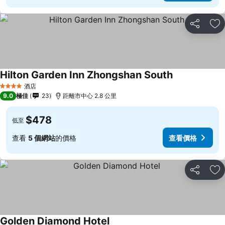
分享
放
Hilton Garden Inn Zhongshan South
酒店
4 星級
9.0
極佳
23
距離市中心 2.8 公里
$478
低至
查看
5 個網站
的價格
查看價格
分享
放
Golden Diamond Hotel