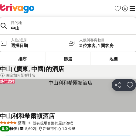
收藏夾
登入
選
目的地
中山
入住/退房
人數與客房數目
選擇日期
2 位旅客, 1 間客房
排序
篩選
地圖
中山 (廣東, 中國)的酒店
佣金如何影響排名
熱門選擇
分享
放
中山利和希爾頓酒店
酒店
設有現場音樂的屋頂酒吧
5 星級
8.9
極佳
5,602
距離市中心 1.0 公里