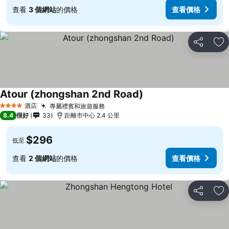
查看
3 個網站
的價格
查看價格
分享
放
Atour (zhongshan 2nd Road)
酒店
專屬禮賓和旅遊服務
4 星級
8.4
很好
33
距離市中心 2.4 公里
$296
低至
查看
2 個網站
的價格
查看價格
分享
放