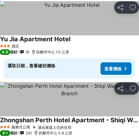
分享
放
Yu Jia Apartment Hotel
酒店
3 星級
8.0
很好
9
距離市中心 1.0 公里
選取日期，查看確切價格
查看價格
分享
放
Zhongshan Perth Hotel Apartment - Shiqi Wanxianghui Branch
服務式公寓
適合家庭入住的住宿
3 星級
8.1
很好
24
距離市中心 0.8 公里