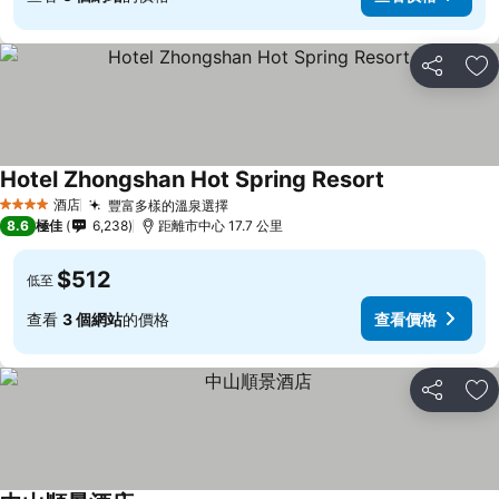
分享
放
Hotel Zhongshan Hot Spring Resort
酒店
豐富多樣的溫泉選擇
4 星級
8.6
極佳
6,238
距離市中心 17.7 公里
$512
低至
查看
3 個網站
的價格
查看價格
分享
放