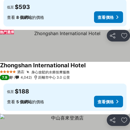
$593
低至
查看
8 個網站
的價格
查看價格
熱門選擇
分享
放
Zhongshan International Hotel
酒店
身心放鬆的水療按摩服務
5 星級
7.9
好
4,042
距離市中心 3.0 公里
$188
低至
查看
5 個網站
的價格
查看價格
分享
放