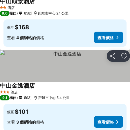
中山順景酒店
酒店
2 星級
8.6
極佳
858
距離市中心 2.1 公里
$168
低至
查看
4 個網站
的價格
查看價格
分享
放
中山金逸酒店
酒店
3 星級
9.1
極佳
593
距離市中心 5.4 公里
$101
低至
查看
3 個網站
的價格
查看價格