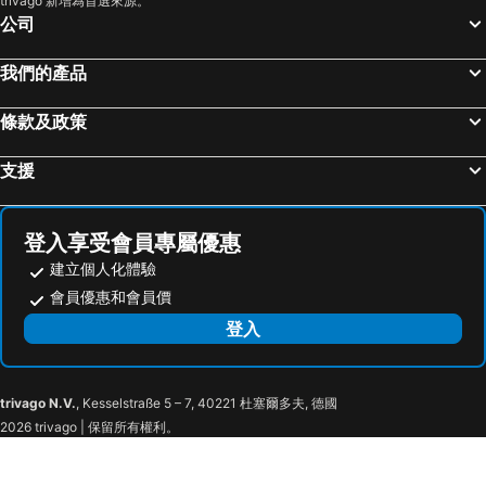
trivago 新增為首選來源。
Zhongshan Gu Town Xingguang Business Hotel
城市便捷酒店（中山汽車總站店）
公司
中山时代公寓住宿
Guanglian Boutique Inn
Deyuan Hotel
中山大東裕酒店
我們的產品
Starway (zhongshang Shaxi)
中山利丰公馆
條款及政策
支援
登入享受會員專屬優惠
建立個人化體驗
會員優惠和會員價
登入
trivago N.V.
, Kesselstraße 5 – 7, 40221 杜塞爾多夫, 德國
2026 trivago | 保留所有權利。