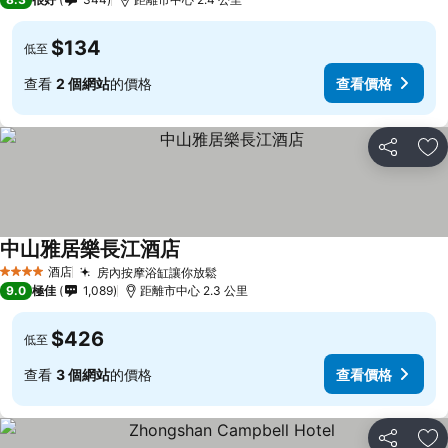
$134
低至
查看
2 個網站
的價格
查看價格
分享
放
中山雅居樂長江酒店
酒店
房內按摩浴缸讓你放鬆
4 星級
9.0
極佳
1,089
距離市中心 2.3 公里
$426
低至
查看
3 個網站
的價格
查看價格
分享