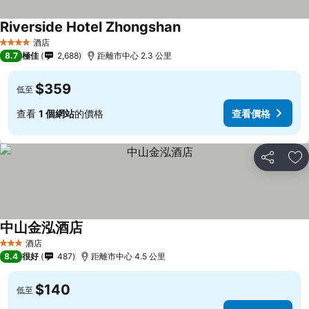
Riverside Hotel Zhongshan
酒店
4 星級
8.7
極佳
2,688
距離市中心 2.3 公里
$359
低至
查看
1 個網站
的價格
查看價格
分享
放
中山金泓酒店
酒店
3 星級
8.4
很好
487
距離市中心 4.5 公里
$140
低至