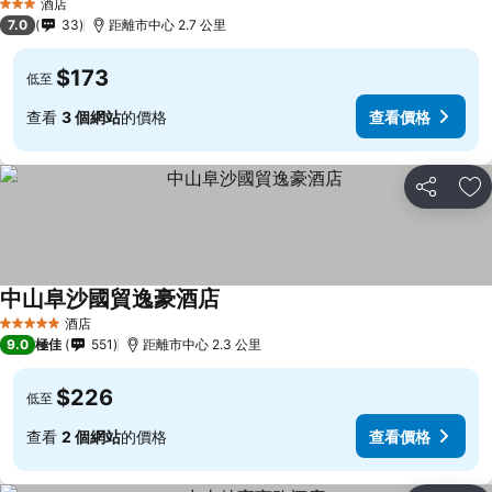
酒店
3 星級
7.0
33
距離市中心 2.7 公里
$173
低至
查看
3 個網站
的價格
查看價格
分享
放
中山阜沙國貿逸豪酒店
酒店
5 星級
9.0
極佳
551
距離市中心 2.3 公里
$226
低至
查看
2 個網站
的價格
查看價格