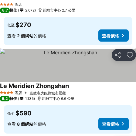
酒店
4 星級
8.7
極佳
2,672
距離市中心 2.7 公里
$270
低至
查看
2 個網站
的價格
查看價格
分享
放
Le Meridien Zhongshan
酒店
寬敞客房飽覽城市景觀
4 星級
9.2
極佳
1,135
距離市中心 6.6 公里
$590
低至
查看
8 個網站
的價格
查看價格