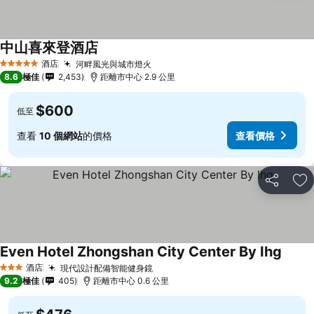
中山喜來登酒店
酒店
河畔風光與城市燈火
5 星級
8.6
極佳
2,453
距離市中心 2.9 公里
$600
低至
查看
10 個網站
的價格
查看價格
分享
放
Even Hotel Zhongshan City Center By Ihg
酒店
現代設計配備智能健身鏡
3 星級
9.2
極佳
405
距離市中心 0.6 公里