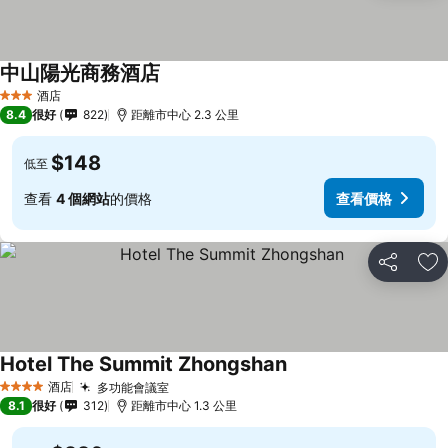
中山陽光商務酒店
酒店
3 星級
8.4
很好
822
距離市中心 2.3 公里
$148
低至
查看
4 個網站
的價格
查看價格
分享
放
Hotel The Summit Zhongshan
酒店
多功能會議室
4 星級
8.1
很好
312
距離市中心 1.3 公里