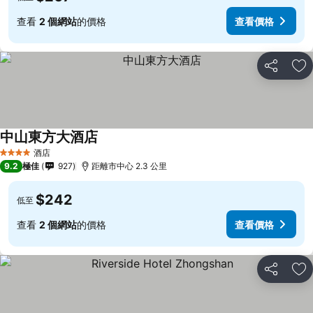
查看
2 個網站
的價格
查看價格
分享
放
中山東方大酒店
酒店
4 星級
9.2
極佳
927
距離市中心 2.3 公里
$242
低至
查看
2 個網站
的價格
查看價格
分享
放