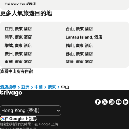
Tai Kok Tsui酒店
Zhuhai xiangzhou coach station
Chimelong International Ocean Tourist Resort
Hotel ibis Zhongshan The Center
Lavande Hotel Zhongshan Lihe Square
更多人氣旅遊目的地
井岸
圓明新園
Hotel Crowne Plaza Zhongshan Xiaolan
Zhongshan Yinhe Business Hotel
金蓮花廣場
Song Yusheng Park
Shengjing Shangfeng Hotel
Good Friends Sea Zhongshan Xiaolan Station
江門, 廣東 酒店
台山, 廣東 酒店
中山畔山酒店
中山俊誠海逸酒店
開平, 廣東 酒店
Lantau Island, 酒店
Vienna International Hotel Zhongshan Torch Development Zone
中山君怡酒店
增城, 廣東 酒店
鶴山, 廣東 酒店
中山燈都時代酒店
中山喜悅商務酒店
廣州, 廣東 酒店
佛山, 廣東 酒店
Zhongshan City Laian Hotel
Atour Hotel Xiaolan Zhongshan
東莞, 廣東 酒店
清遠, 廣東 酒店
Dilli Home
Shunke Apartment
肇慶, 廣東 酒店
從化, 廣東 酒店
查看中山所有住宿
Jinying Apartment Hostel
中山錦興假日酒店
澳門, 澳門 酒店
深圳, 廣東 酒店
HUALUXE Zhongshan City Center
Home Inn Zhongshan Lihe Plaza Xingzhong Road
酒店搜尋
亞洲
中國
廣東
中山
珠海, 廣東 酒店
上海, 上海 酒店
Home Inn Zhongshan Lihe Square Xingzhong Avenue
Shun Jing Garden - Zhongshan
北京, 北京 酒店
杭州, 浙江 酒店
中山南區禦洋商務酒店
Kyriad Hotel Zhongshan University of Science and Technology
Facebook
Twitter
Insta
Yo
Zhongshan Huahong Hotel
City Comfort Inn Zhongshan Lihe Square Walmart Branch
King Century Hotel
中山好來住宿
在 Google 上新增
Zhongshan Ruibo Apartment Hotel
中山南朗格林商務酒店
輕鬆找到我們的結果：在 Google 上將