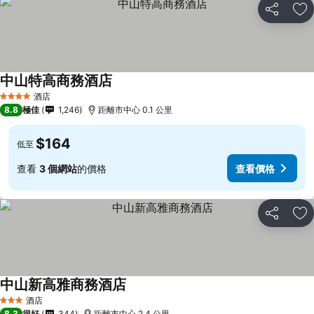
分享
放
中山特高商務酒店
酒店
4 星級
8.8
極佳
1,246
距離市中心 0.1 公里
$164
低至
查看
3 個網站
的價格
查看價格
分享
放
中山新高雅商務酒店
酒店
3 星級
8.3
很好
344
距離市中心 2.4 公里