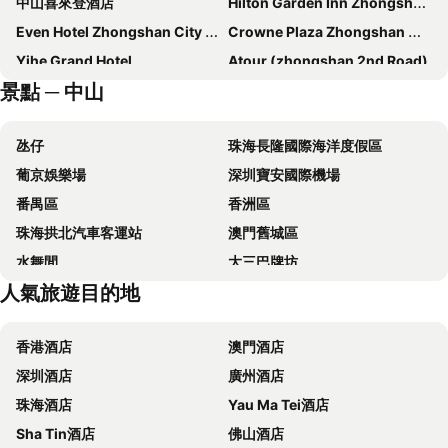
中山喜來登酒店
Hilton Garden Inn Zhongshan Guzhen
Even Hotel Zhongshan City Center By Ihg
Crowne Plaza Zhongshan Wing On City
Yihe Grand Hotel
Atour (zhongshan 2nd Road)
景點 ─ 中山
Le Meridien Zhongshan
Yu Jia Apartment Hotel
中山新高雅商務酒店
Zhongshan Perth
氹仔
珠海長隆國際海洋度假區
Hilton Garden Inn Zhongshan South
Hotel Zhongshan Hot Spring Resort
葡京娛樂場
深圳寶安國際機場
Zhongshan Haitian Business Hotel
Golden Diamond Hotel
番禺區
香洲區
Zhongshan Agile hotel
中山陽光商務酒店
珠海拱北汽車客運站
澳門舊城區
Vienna International Hotel Zhongshan Shiqi Kanghua Road
中山雅居樂長江酒店
水舞間
大三巴牌坊
Baili Chain Zhongshan Ancient Town
Auspicious Hotel
人氣旅遊目的地
澳門漁人碼頭
情侣路
中山金逸酒店
Hotel The Summit Zhongshan
珠海灣仔碼頭
新馬路
中山銀泉酒店
Mainson Hotel
香港酒店
澳門酒店
Gongkoubeian
澳門外港客運碼頭
中山特高商務酒店
Zhongshan Hengtong Hotel
深圳酒店
廣州酒店
澳門格蘭披治大賽車
澳門旅遊塔
Crowne Plaza Zhongshan Torch High-tech Zone by IHG
Yueda Business
珠海酒店
Yau Ma Tei酒店
Shenzhen Bao''an International Airport
斗門區
Vienna Hotel Zhongshan XiaoLan
Hiyet Oriental Hotel
Sha Tin酒店
佛山酒店
The Third Affiliated Hospital Sun YatSen University
Sun Yat-sen University
Hotel The Century
中山匯泉酒店