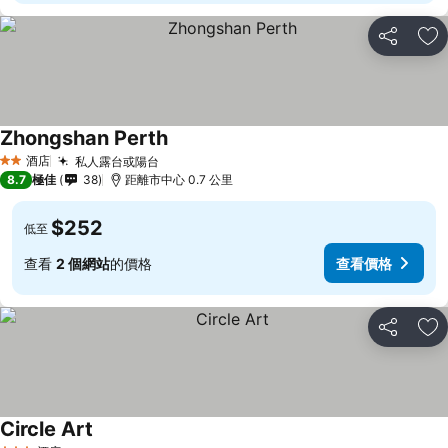
分享
放
Zhongshan Perth
酒店
私人露台或陽台
2 星級
8.7
極佳
38
距離市中心 0.7 公里
$252
低至
查看
2 個網站
的價格
查看價格
分享
放
Circle Art