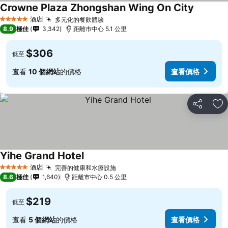
Crowne Plaza Zhongshan Wing On City
酒店
多元化的餐飲體驗
5 星級
8.9
極佳
3,342
距離市中心 5.1 公里
$306
低至
查看
10 個網站
的價格
查看價格
分享
放
Yihe Grand Hotel
酒店
完善的健康和水療設施
5 星級
8.6
極佳
1,640
距離市中心 0.5 公里
$219
低至
查看
5 個網站
的價格
查看價格