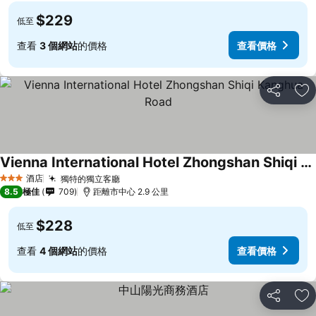
$229
低至
查看
3 個網站
的價格
查看價格
分享
放
Vienna International Hotel Zhongshan Shiqi Kanghua Road
酒店
獨特的獨立客廳
3 星級
8.5
極佳
709
距離市中心 2.9 公里
$228
低至
查看
4 個網站
的價格
查看價格
分享
放