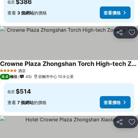
$386
低至
查看
3 個網站
的價格
查看價格
分享
放
Crowne Plaza Zhongshan Torch High-tech Zone by IHG
酒店
5 星級
9.4
極佳
45
距離市中心 10.9 公里
$514
低至
查看
7 個網站
的價格
查看價格
分享
放