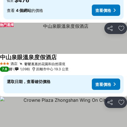
$476
低至
查看
4 個網站
的價格
查看價格
熱門選擇
分享
放
中山泉眼溫泉度假酒店
酒店
鬱鬱蔥蔥的花園和自然環境
3 星級
7.8
好
1,098
距離市中心 19.3 公里
選取日期，查看確切價格
查看價格
分享
放