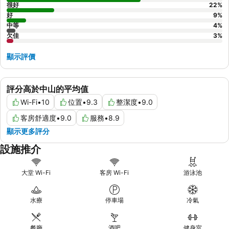
很好
22
%
好
9
%
中等
4
%
欠佳
3
%
顯示評價
評分高於中山的平均值
Wi-Fi
•
10
位置
•
9.3
整潔度
•
9.0
客房舒適度
•
9.0
服務
•
8.9
顯示更多評分
設施推介
大堂 Wi-Fi
客房 Wi-Fi
游泳池
水療
停車場
冷氣
餐廳
酒吧
健身室