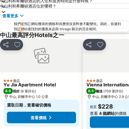
南沙區
金灣區
中山利和希爾頓酒店的入住和退房時間是什麼時候？
中山利和希爾頓酒店位於哪裡？
九洲港
議事廳前地
查看更多
珠海景山公園
澳門國際機場
我們從預訂網站獲得的價格和供應情況資料會不斷變化。因此，你連到
金蓮花廣場
Zhuhai xiangzhou coach station
預訂網站後找到的優惠未必與 trivago 顯示的完全相同。
Chimelong International Ocean Tourist Resort
媽閣廟
中山最高評分Hotels之一
圓明新園
主教山聖堂
分享
放到收藏夾
分享
放到收藏夾
井岸
總統娛樂場
珠海美人魚雕像
大炮臺
Casino Babylon
The Third Affiliated Hospital Sun YatSen University
Sun Yat-sen University
Zhuhai Sandie Waterfalls
酒店
酒店
3 星級
3 星級
International Youth Dance Festival
Flora Gardens
Yu Jia Apartment Hotel
Vienna Internatio
8.0
8.5
很好
(
9 筆評分
)
極佳
(
709 筆評分
)
Song Yusheng Park
民政總署大樓
中山, 距離市中心 1.0 公里
中山, 距離市中心 2.9 
選取日期，查看確切價格
$228
低至
查看
4 個網站
的價格
查看價格