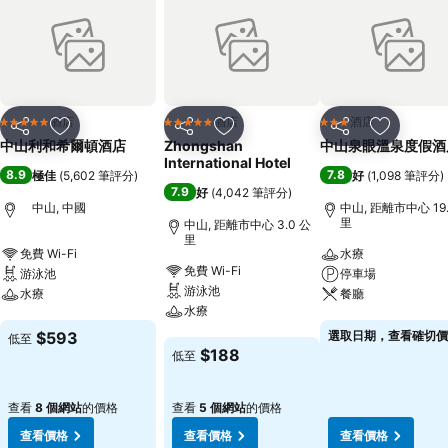
酒店
酒店
酒店
5 星級
5 星級
3 星級
分享
放到收藏夾
分享
放到收藏夾
分享
放到收藏
中山利和希爾頓酒店
Zhongshan
中山泉眼溫泉度假酒
International Hotel
8.9
7.8
極佳
(
5,602 筆評分
)
好
(
1,098 筆評分
)
7.9
好
(
4,042 筆評分
)
中山, 中國
中山, 距離市中心 19.
里
中山, 距離市中心 3.0 公
里
免費 Wi-Fi
水療
免費 Wi-Fi
游泳池
停車場
游泳池
水療
餐廳
水療
查看價格
查看價格
$593
選取日期，查看確切價
低至
查看價格
$188
低至
查看
8 個網站
的價格
查看
5 個網站
的價格
查看價格
查看價格
查看價格