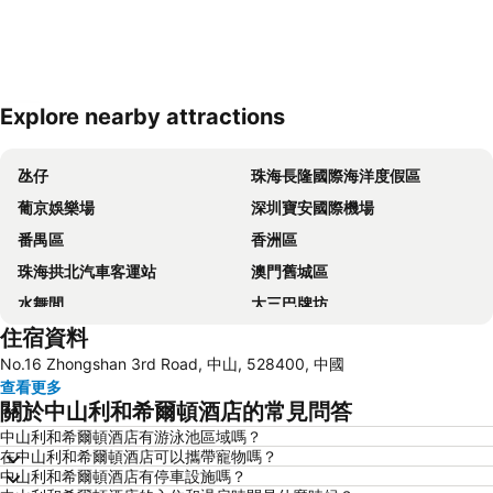
Explore nearby attractions
展開地圖
氹仔
珠海長隆國際海洋度假區
葡京娛樂場
深圳寶安國際機場
番禺區
香洲區
珠海拱北汽車客運站
澳門舊城區
水舞間
大三巴牌坊
住宿資料
澳門漁人碼頭
情侣路
No.16 Zhongshan 3rd Road, 中山, 528400, 中國
珠海灣仔碼頭
新馬路
查看更多
Gongkoubeian
澳門外港客運碼頭
關於中山利和希爾頓酒店的常見問答
澳門格蘭披治大賽車
澳門旅遊塔
中山利和希爾頓酒店有游泳池區域嗎？
在中山利和希爾頓酒店可以攜帶寵物嗎？
Shenzhen Bao''an International Airport
斗門區
中山利和希爾頓酒店有停車設施嗎？