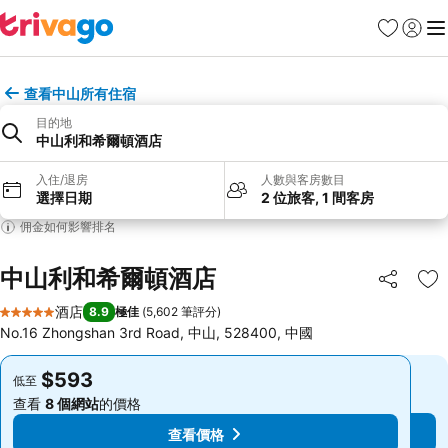
收藏夾
登入
選
查看中山所有住宿
目的地
中山利和希爾頓酒店
入住/退房
人數與客房數目
選擇日期
2 位旅客, 1 間客房
佣金如何影響排名
中山利和希爾頓酒店
分享
放
酒店
8.9
極佳
(
5,602 筆評分
)
5 星級
No.16 Zhongshan 3rd Road, 中山, 528400, 中國
$593
$593
低至
低至
查看
8 個網站
的價格
查看
8 個網站
的價格
查看價格
查看價格