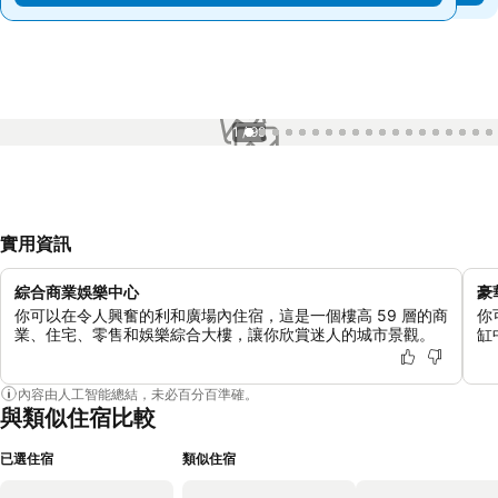
1 / 99
實用資訊
綜合商業娛樂中心
豪
你可以在令人興奮的利和廣場內住宿，這是一個樓高 59 層的商
你
業、住宅、零售和娛樂綜合大樓，讓你欣賞迷人的城市景觀。
缸
內容由人工智能總結，未必百分百準確。
與類似住宿比較
已選住宿
類似住宿