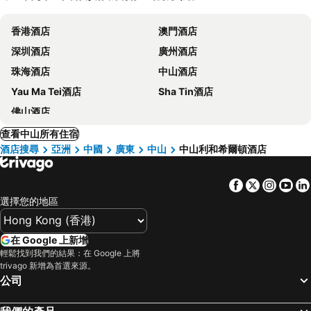
香港酒店
澳門酒店
深圳酒店
廣州酒店
珠海酒店
中山酒店
Yau Ma Tei酒店
Sha Tin酒店
佛山酒店
查看中山所有住宿
酒店搜尋
亞洲
中國
廣東
中山
中山利和希爾頓酒店
Facebook
Twitter
Insta
Yo
選擇您的地區
在 Google 上新增
輕鬆找到我們的結果：在 Google 上將
trivago 新增為首選來源。
公司