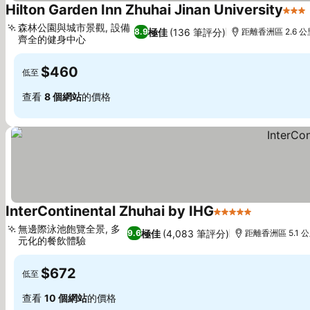
Hilton Garden Inn Zhuhai Jinan University
3 星
森林公園與城市景觀, 設備
極佳
(136 筆評分)
8.9
距離香洲區 2.6 公
齊全的健身中心
$460
低至
查看
8 個網站
的價格
InterContinental Zhuhai by IHG
5 星級
無邊際泳池飽覽全景, 多
極佳
(4,083 筆評分)
9.6
距離香洲區 5.1 
元化的餐飲體驗
$672
低至
查看
10 個網站
的價格