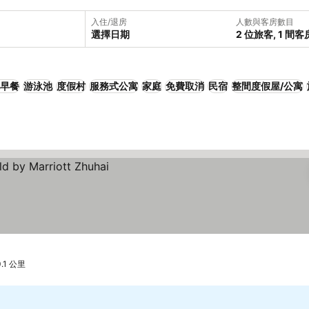
入住/退房
人數與客房數目
選擇日期
2 位旅客, 1 間客
早餐
游泳池
度假村
服務式公寓
家庭
免費取消
民宿
整間度假屋/公寓
.1 公里