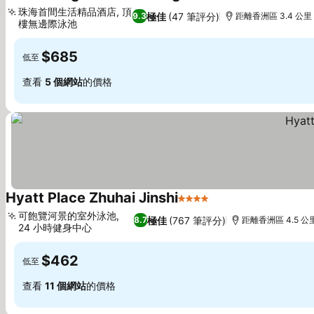
5 星級
珠海首間生活精品酒店, 頂
極佳
(47 筆評分)
9.3
距離香洲區 3.4 公里
樓無邊際泳池
$685
低至
查看
5 個網站
的價格
Hyatt Place Zhuhai Jinshi
4 星級
可飽覽河景的室外泳池,
極佳
(767 筆評分)
8.7
距離香洲區 4.5 公
24 小時健身中心
$462
低至
查看
11 個網站
的價格