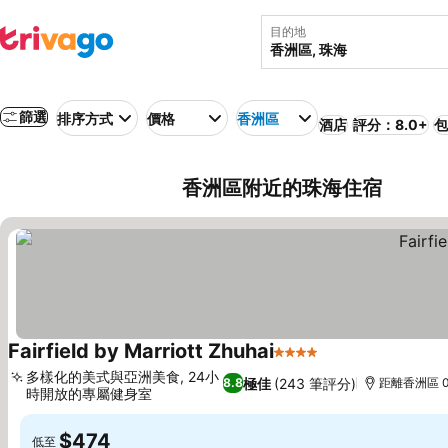
目的地
篩選
排序方式
價格
香洲區
酒店
評分：8.0+
包
香洲區附近的珠海住宿
Fairfield by Marriott Zhuhai
4 星級
多樣化的美式與亞洲美食, 24小
極佳
(243 筆評分)
8.8
距離香洲區 0
時開放的專屬健身室
$474
低至