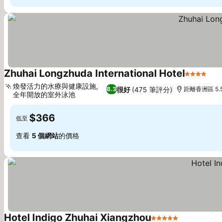
Zhuhai Longzhuda International Hotel
4 星級
煥發活力的水療與健康設施,
很好
(475 筆評分)
8.3
距離香洲區 5.
全年開放的室外泳池
$366
低至
查看
5 個網站
的價格
Hotel Indigo Zhuhai Xiangzhou