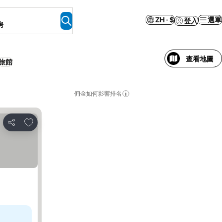
ZH · $
選單
登入
房
查看地圖
旅館
佣金如何影響排名
放到收藏夾
分享