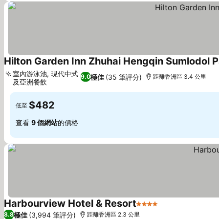
Hilton Garden Inn Zhuhai Hengqin Sumlodol 
室內游泳池, 現代中式
極佳
(35 筆評分)
9.0
距離香洲區 3.4 公里
及亞洲餐飲
$482
低至
查看
9 個網站
的價格
Harbourview Hotel & Resort
4 星級
極佳
(3,994 筆評分)
8.8
距離香洲區 2.3 公里