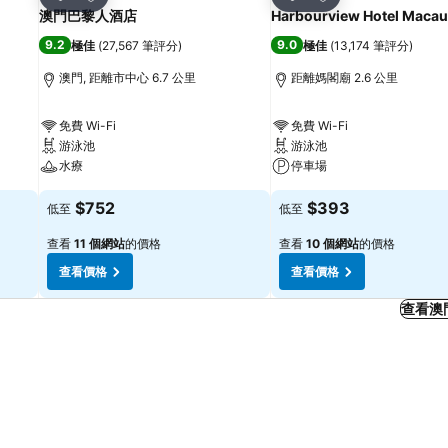
分享
分享
澳門巴黎人酒店
Harbourview Hotel Macau
9.2
9.0
極佳
(
27,567 筆評分
)
極佳
(
13,174 筆評分
)
澳門, 距離市中心 6.7 公里
距離媽閣廟 2.6 公里
免費 Wi-Fi
免費 Wi-Fi
游泳池
游泳池
水療
停車場
$752
$393
低至
低至
查看
11 個網站
的價格
查看
10 個網站
的價格
查看價格
查看價格
查看澳