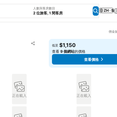
人數與客房數目
ZH · $
2 位旅客, 1 間客房
佣金
放到收藏夾
$1,150
低至
分享
查看
9 個網站
的價格
查看價格
正在載入
正在載入