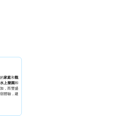
的
家庭
和
觀
達
水上樂園
和
加，而豐盛
宿體驗，建