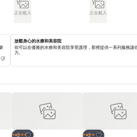
正在載入
正在載入
放鬆身心的水療和美容院
樂
你可以在優雅的水療和美容院享受護理，那裡提供一系列服務讓
力。
放到收藏夾
放到收藏夾
酒店
酒店
5 星級
4 星級