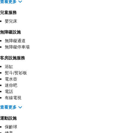
查看更多
兒童服務
嬰兒床
無障礙設施
無障礙通道
無障礙停車場
客房設施服務
浴缸
熨斗/熨衫板
電水壺
迷你吧
電話
有線電視
查看更多
運動設施
保齡球
健美