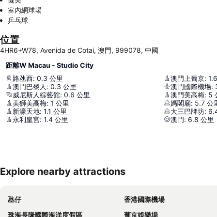
室內網球場
乒乓球
位置
4HR6+W78, Avenida de Cotai, 澳門, 999078, 中國
距離W Macau - Studio City
路氹西
:
0.3
公里
澳門上葡京
:
1.
澳門巴黎人
:
0.3
公里
澳門國際機場
:
威尼斯人綜藝館
:
0.6
公里
澳門美高梅
:
5
美獅美高梅
:
1
公里
媽閣廟
:
5.7
公
新濠天地
:
1.1
公里
大三巴牌坊
:
6.
永利皇宮
:
1.4
公里
澳門
:
6.8
公里
Explore nearby attractions
氹仔
香港國際機場
珠海長隆國際海洋度假區
葡京娛樂場