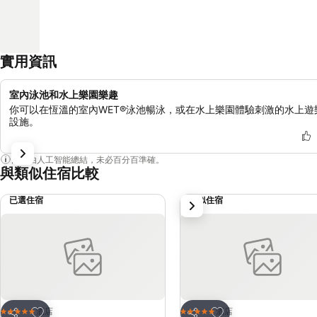
實用資訊
室內泳池和水上樂園樂趣
你可以在恆溫的室內WET®泳池暢泳，或在水上樂園體驗刺激的水上遊
設施。
內容由人工智能總結，未必百分百準確。
與類似住宿比較
已選住宿
類似住宿
下一步
放到收藏夾
放到收藏夾
酒店
酒店
5 星級
5 星級