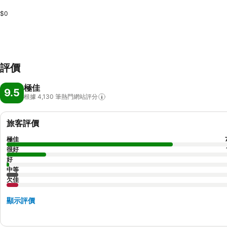
$0
評價
極佳
9.5
根據 4,130
筆熱門網站評分
旅客評價
極佳
很好
好
中等
欠佳
顯示評價