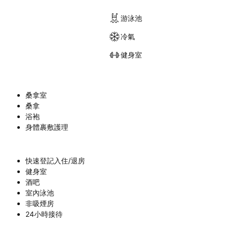
游泳池
冷氣
健身室
桑拿室
桑拿
浴袍
身體裹敷護理
快速登記入住/退房
健身室
酒吧
室內泳池
非吸煙房
24小時接待