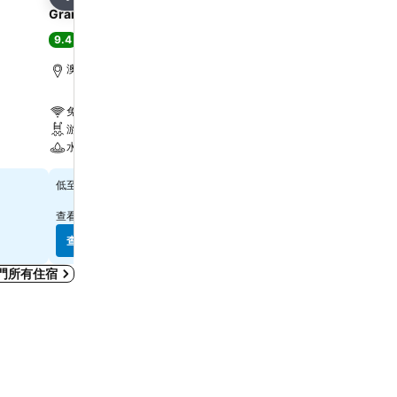
分享
分享
Grand Lisboa Palace Macau
YOHO Treasure Island H
9.4
8.3
極佳
(
5,994 筆評分
)
很好
(
1,014 筆評分
)
澳門, 距離市中心 7.0 公里
澳門, 距離市中心 1.6 公里
免費 Wi-Fi
免費 Wi-Fi
游泳池
游泳池
水療
水療
$796
$597
低至
低至
查看
10 個網站
的價格
查看
8 個網站
的價格
查看價格
查看價格
門所有住宿