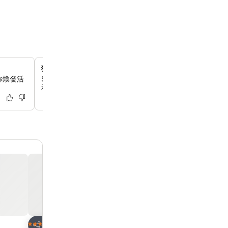
獨特的Sanrio主題體驗
你煥發活
Sanrio卡通人物的粉絲可以在酒店和購物中心內享受限時
和獨家商品。
放到收藏夾
放到收藏夾
酒店
酒店
5 星級
5 星級