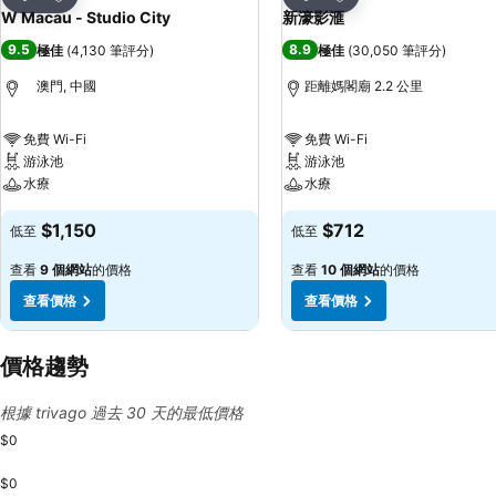
分享
分享
W Macau - Studio City
新濠影滙
9.5
8.9
極佳
(
4,130 筆評分
)
極佳
(
30,050 筆評分
)
澳門, 中國
距離媽閣廟 2.2 公里
免費 Wi-Fi
免費 Wi-Fi
游泳池
游泳池
水療
水療
$1,150
$712
低至
低至
查看
9 個網站
的價格
查看
10 個網站
的價格
查看價格
查看價格
價格趨勢
根據 trivago 過去 30 天的最低價格
$0
$0