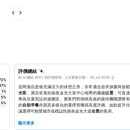
評價總結
由 AI 總結 900+ 則評價所得 · 上次更新日期： 30 Jul 2026
72
%
17
%
這間酒店是個充滿活力的休憩之所，非常適合追求娛樂與放鬆
1
%
光客
。酒店坐落於路氹金光大道中心地帶的優越
位置
，可直
5
%
專為兒童而設的遊樂區。賓客們對熱情高效的接待團隊讚譽有
5
%
的
自助早餐
亦因其多樣化的選擇而獲得高度評價。如欲提升住
議選擇可飽覽城市或標誌性路氹金光大道
全景
的客房。
顯示更多