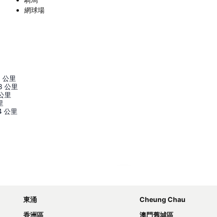
網球場
6
公里
3
公里
公里
里
4
公里
展開地圖
東涌
Cheung Chau
香洲區
澳門舊城區