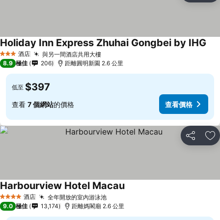
Holiday Inn Express Zhuhai Gongbei by IHG
酒店
與另一間酒店共用大樓
3 星級
8.9
極佳
206
距離圓明新園 2.6 公里
$397
低至
查看
7 個網站
的價格
查看價格
分享
放
Harbourview Hotel Macau
酒店
全年開放的室內游泳池
4 星級
9.0
極佳
13,174
距離媽閣廟 2.6 公里