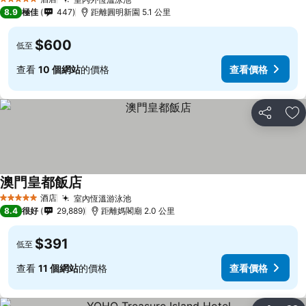
5 星級
8.9
極佳
447
距離圓明新園 5.1 公里
$600
低至
查看
10 個網站
的價格
查看價格
分享
放
澳門皇都飯店
酒店
室內恆溫游泳池
5 星級
8.4
很好
29,889
距離媽閣廟 2.0 公里
$391
低至
查看
11 個網站
的價格
查看價格