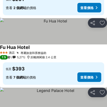
查看
2 個網站
的價格
查看價格
分享
放
Fu Hua Hotel
酒店
專屬旅遊和票務協助
3 星級
7.5
好
5,271
距離媽閣廟 2.4 公里
$393
低至
查看
7 個網站
的價格
查看價格
分享
放