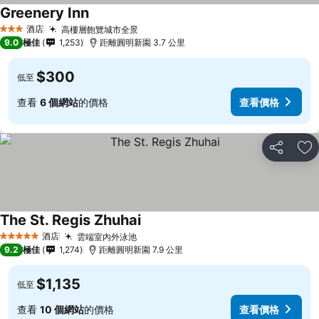
Greenery Inn
酒店
高樓層飽覽城市全景
3 星級
9.0
極佳
1,253
距離圓明新園 3.7 公里
$300
低至
查看
6 個網站
的價格
查看價格
分享
放
The St. Regis Zhuhai
酒店
雲端室內外泳池
5 星級
9.2
極佳
1,274
距離圓明新園 7.9 公里
$1,135
低至
查看
10 個網站
的價格
查看價格