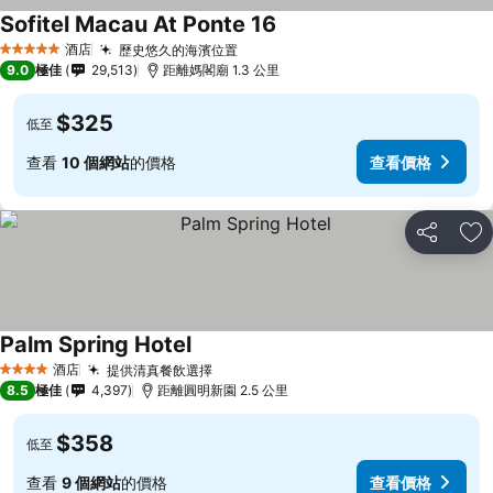
Sofitel Macau At Ponte 16
酒店
歷史悠久的海濱位置
5 星級
9.0
極佳
29,513
距離媽閣廟 1.3 公里
$325
低至
查看
10 個網站
的價格
查看價格
分享
放
Palm Spring Hotel
酒店
提供清真餐飲選擇
4 星級
8.5
極佳
4,397
距離圓明新園 2.5 公里
$358
低至
查看
9 個網站
的價格
查看價格