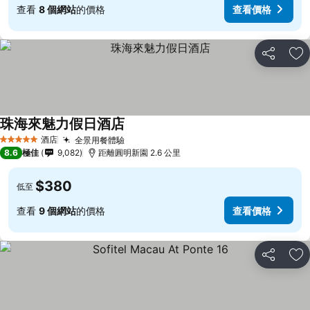
查看
8 個網站
的價格
查看價格
分享
放
珠海來魅力假日酒店
酒店
全景用餐體驗
5 星級
8.6
極佳
9,082
距離圓明新園 2.6 公里
$380
低至
查看
9 個網站
的價格
查看價格
分享
放