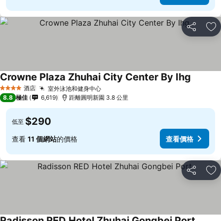
分享
放
Crowne Plaza Zhuhai City Center By Ihg
酒店
室外泳池和健身中心
4 星級
8.8
極佳
6,619
距離圓明新園 3.8 公里
$290
低至
查看
11 個網站
的價格
查看價格
分享
放
Radisson RED Hotel Zhuhai Gongbei Port