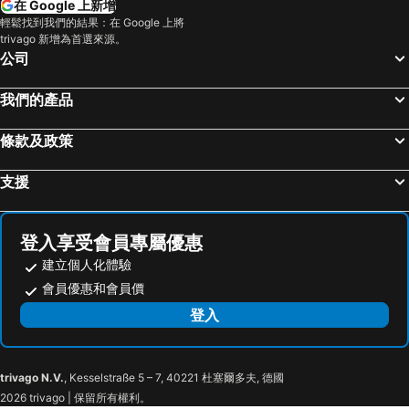
在 Google 上新增
深水埗區
黃金海岸
Caravel Hotel
澳門四季飯店
輕鬆找到我們的結果：在 Google 上將
香港迪士尼樂園
新界
W Macau - Studio City
Fu Hua Hotel
trivago 新增為首選來源。
公司
羅湖口岸
羅湖
Crowne Plaza Zhuhai City Center By Ihg
Greenery Inn
東門步行街
North Point Metro Station
Pousada Marina Infante
Royal Dragon Hotel
我們的產品
越秀區
中環
萊斯酒店
Crowne Plaza Macau By Ihg
條款及政策
Cheung Chau
珠海長隆國際海洋度假區
澳門維景酒店
Renaissance Zhuhai Hotel
羅湖口岸
Sheung Wan Metro Station
澳門富豪酒店
Pousada de Coloane Boutique Hotel
支援
Tsing Yi Metro Station
天河區
Pullman Zhuhai
Grand Hyatt Macau
葡京娛樂場
寶安區
Hotel Mei Li Cheng Commerce
Zhuhai Meiyou Meisu Apartment (gongbei Fuhuali Branch)
登入享受會員專屬優惠
上下九步行街
深圳寶安國際機場
維也納三好連鎖酒店（珠海店）
Vienna 3 Best Zhuhai Gongbei Middle Yuehai Road
建立個人化體驗
九龍城
海珠區
Hotel Zhuhai Platinum Holiday
Panshan Haiyi Holiday Hotel
會員優惠和會員價
番禺區
廣州東站
Fortune Century Hotel Zhuhai
Hilton Garden Inn Zhuhai Jinan University
登入
朗豪坊
Causeway Bay Metro Station
Chambery Hotel
Yibo Hotel - Gongbei Port Fuhuari Branch
荔灣區
世界之窗
珠海金瑞華酒店
Yinshi Hotel (Zhuhai Gongbei)
東九龍
香洲區
trivago N.V.
, Kesselstraße 5 – 7, 40221 杜塞爾多夫, 德國
Boya International Apartment
Poltton International Service Apartments - Zhuhai Gongbei Port Fuhuali铂顿国际公寓珠海拱北口岸富华里店
2026 trivago | 保留所有權利。
圓明新園
Gongkoubeian
Citadines Gongbei Zhuhai
MeiQiu-Fino Hotel