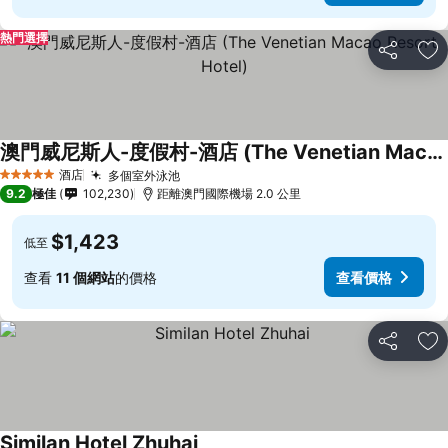
熱門選擇
分享
放
澳門威尼斯人-度假村-酒店 (The Venetian Macao Resort Hotel)
酒店
多個室外泳池
5 星級
9.2
極佳
102,230
距離澳門國際機場 2.0 公里
$1,423
低至
查看
11 個網站
的價格
查看價格
分享
放
Similan Hotel Zhuhai