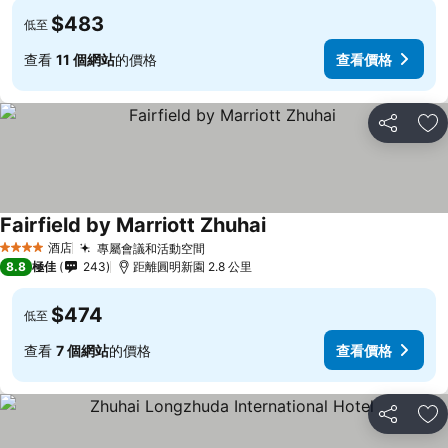
$483
低至
查看
11 個網站
的價格
查看價格
分享
放
Fairfield by Marriott Zhuhai
酒店
專屬會議和活動空間
4 星級
8.8
極佳
243
距離圓明新園 2.8 公里
$474
低至
查看
7 個網站
的價格
查看價格
分享
放