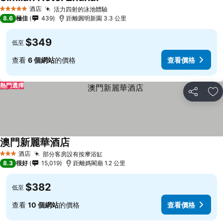
酒店
活力四射的泳池體驗
5 星級
8.6
極佳
439
距離圓明新園 3.3 公里
$349
低至
查看
6 個網站
的價格
查看價格
熱門選擇
分享
放
澳門新麗華酒店
酒店
部分客房設有按摩浴缸
3 星級
8.3
很好
15,019
距離媽閣廟 1.2 公里
$382
低至
查看
10 個網站
的價格
查看價格