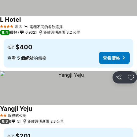
L Hotel
酒店
兩種不同的餐飲選擇
4 星級
8.4
很好
6,932
距離圓明新園 3.2 公里
$400
低至
查看
5 個網站
的價格
查看價格
分享
放
Yangji Yeju
服務式公寓
2 星級
6.3
5
距離圓明新園 2.8 公里
$201
低至