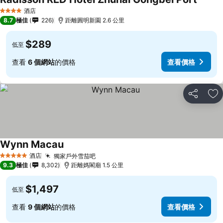
酒店
4 星級
8.7
極佳
226
距離圓明新園 2.6 公里
$289
低至
查看
6 個網站
的價格
查看價格
分享
放
Wynn Macau
酒店
獨家戶外雪茄吧
5 星級
9.3
極佳
8,302
距離媽閣廟 1.5 公里
$1,497
低至
查看
9 個網站
的價格
查看價格