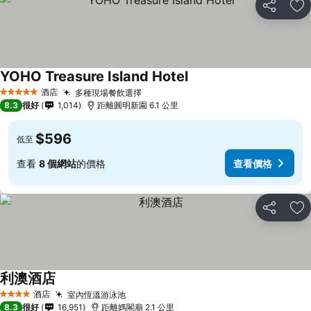
分享
放
YOHO Treasure Island Hotel
酒店
多種現場餐飲選擇
5 星級
8.3
很好
1,014
距離圓明新園 6.1 公里
$596
低至
查看
8 個網站
的價格
查看價格
分享
放
利澳酒店
酒店
室內恆溫游泳池
4 星級
8.3
很好
16,951
距離媽閣廟 2.1 公里