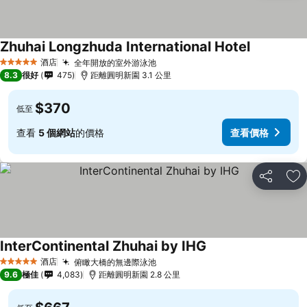
Zhuhai Longzhuda International Hotel
酒店
全年開放的室外游泳池
5 星級
8.3
很好
475
距離圓明新園 3.1 公里
$370
低至
查看
5 個網站
的價格
查看價格
分享
放
InterContinental Zhuhai by IHG
酒店
俯瞰大橋的無邊際泳池
5 星級
9.6
極佳
4,083
距離圓明新園 2.8 公里