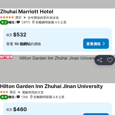
Zhuhai Marriott Hotel
酒店
全年開放的室外游泳池
5 星級
9.2
極佳
1,977
距離圓明新園 4.5 公里
$532
低至
查看
10 個網站
的價格
查看價格
熱門選擇
分享
放
Hilton Garden Inn Zhuhai Jinan University
酒店
寬敞明亮的大堂
3 星級
8.9
極佳
136
距離圓明新園 0.8 公里
$460
低至