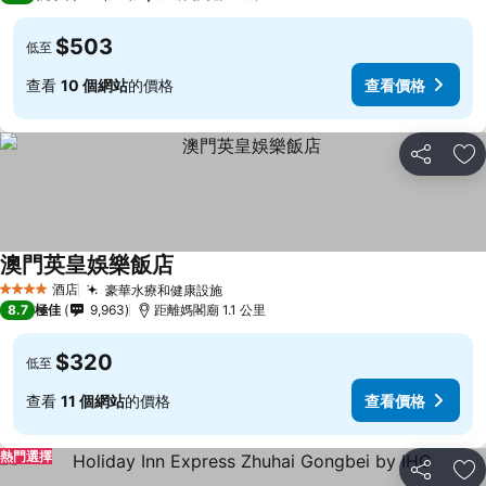
$503
低至
查看
10 個網站
的價格
查看價格
分享
放
澳門英皇娛樂飯店
酒店
豪華水療和健康設施
4 星級
8.7
極佳
9,963
距離媽閣廟 1.1 公里
$320
低至
查看
11 個網站
的價格
查看價格
熱門選擇
分享
放