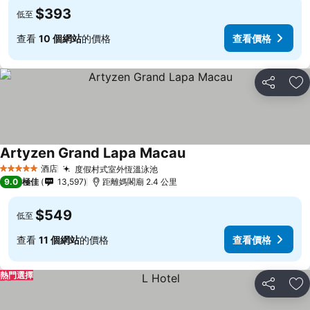
$393
低至
查看
10 個網站
的價格
查看價格
分享
放
Artyzen Grand Lapa Macau
酒店
度假村式室外恆溫泳池
5 星級
9.0
極佳
13,597
距離媽閣廟 2.4 公里
$549
低至
查看
11 個網站
的價格
查看價格
熱門選擇
分享
放