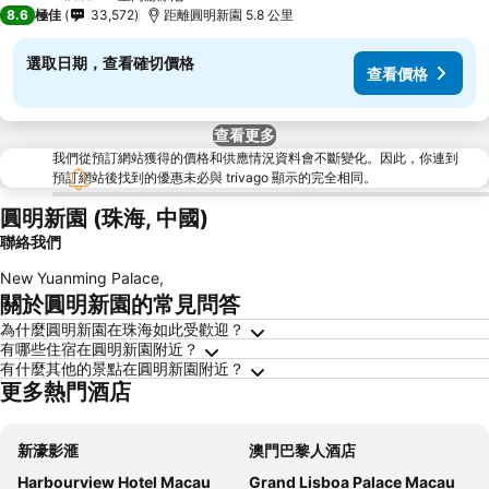
5 星級
8.6
極佳
33,572
距離圓明新園 5.8 公里
選取日期，查看確切價格
查看價格
查看更多
我們從預訂網站獲得的價格和供應情況資料會不斷變化。因此，你連到
預訂網站後找到的優惠未必與 trivago 顯示的完全相同。
圓明新園 (珠海, 中國)
聯絡我們
New Yuanming Palace
,
關於圓明新園的常見問答
為什麼圓明新園在珠海如此受歡迎？
有哪些住宿在圓明新園附近？
有什麼其他的景點在圓明新園附近？
更多熱門酒店
新濠影滙
澳門巴黎人酒店
Harbourview Hotel Macau
Grand Lisboa Palace Macau