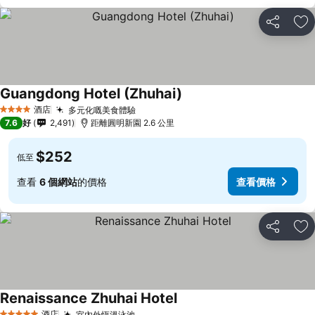
分享
放
Guangdong Hotel (Zhuhai)
酒店
多元化嘅美食體驗
4 星級
7.6
好
2,491
距離圓明新園 2.6 公里
$252
低至
查看
6 個網站
的價格
查看價格
分享
放
Renaissance Zhuhai Hotel
酒店
室內外恆溫泳池