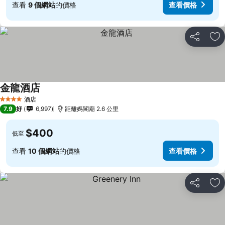
查看
9 個網站
的價格
查看價格
分享
放
金龍酒店
酒店
4 星級
7.9
好
6,997
距離媽閣廟 2.6 公里
$400
低至
查看
10 個網站
的價格
查看價格
分享
放