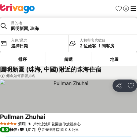
收藏夾
登入
選
目的地
圓明新園, 珠海
入住/退房
人數與客房數目
選擇日期
2 位旅客, 1 間客房
排序
篩選
地圖
圓明新園 (珠海, 中國)附近的珠海住宿
佣金如何影響排名
分享
放
Pullman Zhuhai
酒店
戶外泳池和花園讓你放鬆身心
5 星級
9.0
極佳
1,817
距離圓明新園 0.8 公里