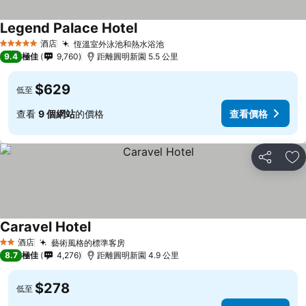
Legend Palace Hotel
酒店
恆溫室外泳池和熱水浴池
5 星級
9.4
極佳
9,760
距離圓明新園 5.5 公里
$629
低至
查看
9 個網站
的價格
查看價格
分享
放
Caravel Hotel
酒店
藝術風格的標準客房
2 星級
8.7
極佳
4,276
距離圓明新園 4.9 公里
$278
低至