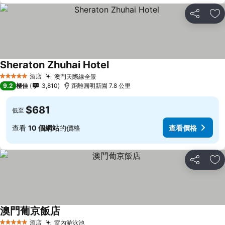
分享
放
Sheraton Zhuhai Hotel
酒店
澳門天際線全景
5 星級
9.2
極佳
3,810
距離圓明新園 7.8 公里
$681
低至
查看
10 個網站
的價格
查看價格
分享
放
澳門葡京飯店
酒店
室內游泳池