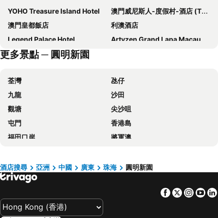
YOHO Treasure Island Hotel
澳門威尼斯人-度假村-酒店 (The Venetian Macao Resort Hotel)
澳門皇都飯店
利澳酒店
Legend Palace Hotel
Artyzen Grand Lapa Macau
更多景點 ─ 圓明新園
澳門英皇娛樂飯店
Sofitel Macau At Ponte 16
Lisboeta Macau
皇家金堡飯店
荃灣
氹仔
百老匯酒店
金龍酒店
九龍
沙田
澳門羅斯福酒店
澳門金沙城中心康萊德酒店
觀塘
尖沙咀
澳門君怡酒店
澳門新麗華酒店
屯門
香港島
Zhuhai Longzhuda International Hotel
麗景灣藝術酒店
福田口岸
將軍澳
The St. Regis Macao
Andaz Macau, by Hyatt
福田區
Mong Kok Metro Station
新東方置地酒店
澳門藝舍
香港國際機場
南山區
珠海來魅力假日酒店
Holiday Inn Express Macau City Centre By Ihg
酒店搜尋
亞洲
中國
廣東
珠海
圓明新園
東涌
元朗
Sheraton Zhuhai Hotel
澳門濠璟酒店
Facebook
Twitter
Insta
Yo
紅磡
天水圍
Holiday Inn Macau By Ihg
Altira Macau
Wan Chai Metro Station
海洋公園
LINE FRIENDS presents CASA DE AMIGO
Hyatt Regency Hengqin