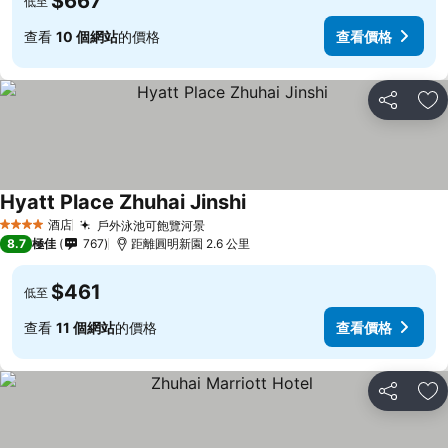
$667
低至
查看
10 個網站
的價格
查看價格
分享
放
Hyatt Place Zhuhai Jinshi
酒店
戶外泳池可飽覽河景
4 星級
8.7
極佳
767
距離圓明新園 2.6 公里
$461
低至
查看
11 個網站
的價格
查看價格
分享
放