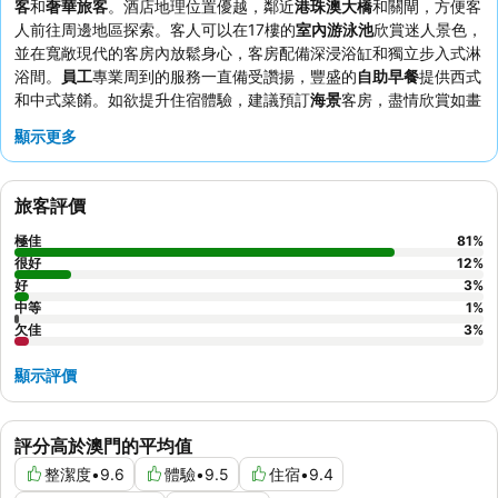
客
和
奢華旅客
。酒店地理位置優越，鄰近
港珠澳大橋
和關閘，方便客
人前往周邊地區探索。客人可以在17樓的
室內游泳池
欣賞迷人景色，
並在寬敞現代的客房內放鬆身心，客房配備深浸浴缸和獨立步入式淋
浴間。
員工
專業周到的服務一直備受讚揚，豐盛的
自助早餐
提供西式
和中式菜餚。如欲提升住宿體驗，建議預訂
海景
客房，盡情欣賞如畫
的風景。
顯示更多
旅客評價
極佳
81
%
很好
12
%
好
3
%
中等
1
%
欠佳
3
%
顯示評價
評分高於澳門的平均值
整潔度
•
9.6
體驗
•
9.5
住宿
•
9.4