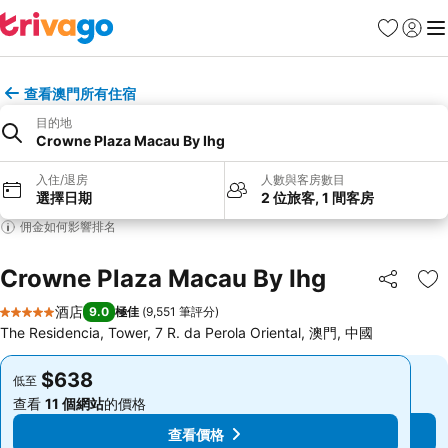
收藏夾
登入
選
查看澳門所有住宿
目的地
Crowne Plaza Macau By Ihg
入住/退房
人數與客房數目
選擇日期
2 位旅客, 1 間客房
佣金如何影響排名
Crowne Plaza Macau By Ihg
分享
放
酒店
9.0
極佳
(
9,551 筆評分
)
5 星級
The Residencia, Tower, 7 R. da Perola Oriental, 澳門, 中國
$638
$638
低至
低至
查看
11 個網站
的價格
查看
11 個網站
的價格
查看價格
查看價格