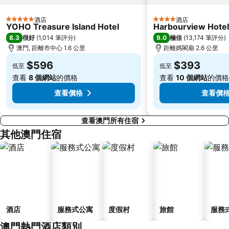
圓明新園
總統娛樂場
酒店
酒店
5 星級
4 星級
井岸
Asia World Expo Center
YOHO Treasure Island Hotel
Harbourview Hote
8.3
9.0
很好
(
1,014 筆評分
)
極佳
(
13,174 筆評分
)
珠海美人魚雕像
大炮臺
澳門, 距離市中心 1.6 公里
距離媽閣廟 2.6 公里
Casino Babylon
Zhuhai Sandie Waterfalls
$596
$393
低至
低至
The Third Affiliated Hospital Sun YatSen University
Sun Yat-sen University
查看
8 個網站
的價格
查看
10 個網站
的價格
Flora Gardens
International Youth Dance Festival
查看價格
查看價
查看澳門所有住宿
其他澳門住宿
酒店
服務式公寓
度假村
旅館
服務
澳門熱門酒店類別