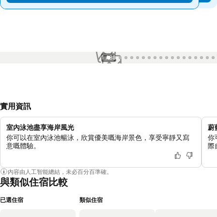
1 / 88
實用資訊
室內泳池盡享海岸風光
蔚
你可以在室內泳池暢泳，欣賞優美嘅海岸景色，享受寧靜又寫
你
意嘅體驗。
際
內容由人工智能總結，未必百分百準確。
與類似住宿比較
已選住宿
類似住宿