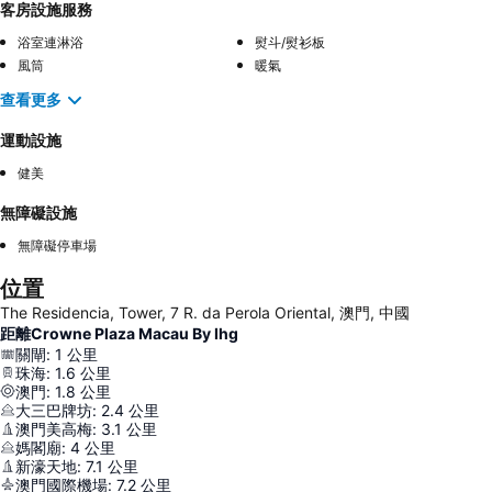
客房設施服務
浴室連淋浴
熨斗/熨衫板
風筒
暖氣
查看更多
運動設施
健美
無障礙設施
無障礙停車場
位置
The Residencia, Tower, 7 R. da Perola Oriental, 澳門, 中國
距離Crowne Plaza Macau By Ihg
關閘
:
1
公里
珠海
:
1.6
公里
澳門
:
1.8
公里
大三巴牌坊
:
2.4
公里
澳門美高梅
:
3.1
公里
媽閣廟
:
4
公里
新濠天地
:
7.1
公里
澳門國際機場
:
7.2
公里