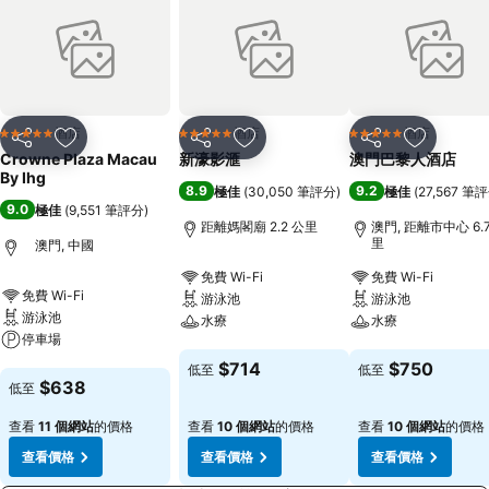
酒店
酒店
酒店
5 星級
5 星級
5 星級
分享
放到收藏夾
分享
放到收藏夾
分享
放到收藏
Crowne Plaza Macau
新濠影滙
澳門巴黎人酒店
By Ihg
8.9
9.2
極佳
(
30,050 筆評分
)
極佳
(
27,567 筆
9.0
極佳
(
9,551 筆評分
)
距離媽閣廟 2.2 公里
澳門, 距離市中心 6.
里
澳門, 中國
免費 Wi-Fi
免費 Wi-Fi
免費 Wi-Fi
游泳池
游泳池
游泳池
水療
水療
停車場
查看價格
查看價格
$714
$750
低至
低至
查看價格
$638
低至
查看
11 個網站
的價格
查看
10 個網站
的價格
查看
10 個網站
的價格
查看價格
查看價格
查看價格