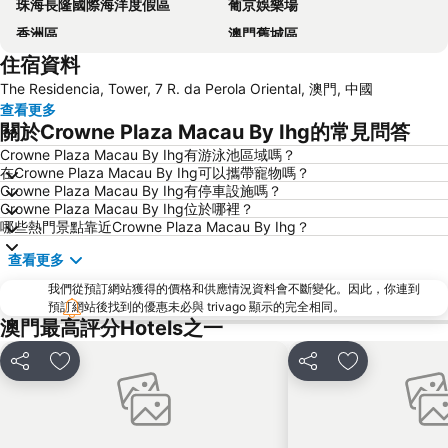
珠海長隆國際海洋度假區
葡京娛樂場
香洲區
澳門舊城區
住宿資料
珠海拱北汽車客運站
水舞間
The Residencia, Tower, 7 R. da Perola Oriental, 澳門, 中國
大三巴牌坊
澳門漁人碼頭
查看更多
香港屯門
情侣路
關於Crowne Plaza Macau By Ihg的常見問答
珠海灣仔碼頭
新馬路
Crowne Plaza Macau By Ihg有游泳池區域嗎？
在Crowne Plaza Macau By Ihg可以攜帶寵物嗎？
Gongkoubeian
澳門外港客運碼頭
Crowne Plaza Macau By Ihg有停車設施嗎？
澳門格蘭披治大賽車
澳門旅遊塔
Crowne Plaza Macau By Ihg位於哪裡？
哪些熱門景點靠近Crowne Plaza Macau By Ihg？
斗門區
珠海金灣機場
查看更多
金灣區
九洲港
我們從預訂網站獲得的價格和供應情況資料會不斷變化。因此，你連到
議事廳前地
大嶼山
預訂網站後找到的優惠未必與 trivago 顯示的完全相同。
珠海景山公園
澳門國際機場
澳門最高評分Hotels之一
金蓮花廣場
Zhuhai xiangzhou coach station
分享
放到收藏夾
分享
放到收藏夾
Tai O
Chimelong International Ocean Tourist Resort
媽閣廟
Tung Chung Metro Station
CityGate Outlet
主教山聖堂