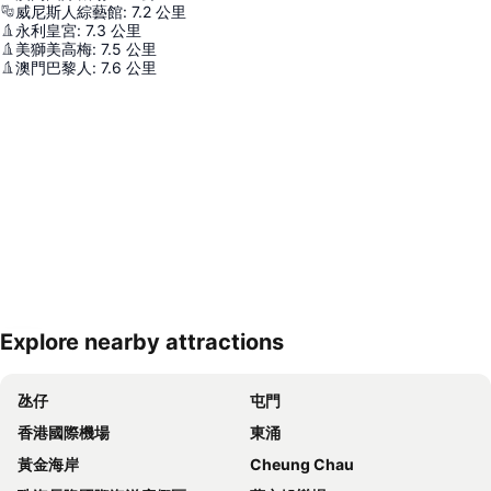
威尼斯人綜藝館
:
7.2
公里
永利皇宮
:
7.3
公里
美獅美高梅
:
7.5
公里
澳門巴黎人
:
7.6
公里
Explore nearby attractions
展開地圖
氹仔
屯門
香港國際機場
東涌
黃金海岸
Cheung Chau