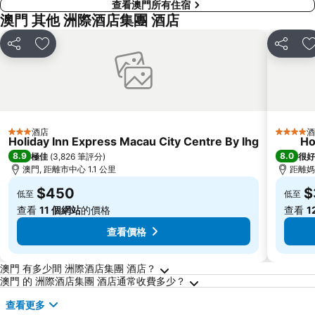
查看澳門所有住宿
澳門 其他 洲際酒店集團 酒店
分享
放到收藏夾
分享
酒店
酒
3 星級
4 星級
Holiday Inn Express Macau City Centre By Ihg
Ho
8.9
8.0
極佳
(
3,826 筆評分
)
很好
澳門, 距離市中心 1.1 公里
距離媽閣
$450
$
低至
低至
查看
11 個網站
的價格
查看
1
查看價格
關於澳門的常見問答
澳門 有多少間 洲際酒店集團 酒店？
澳門 的 洲際酒店集團 酒店通常收費多少？
查看更多