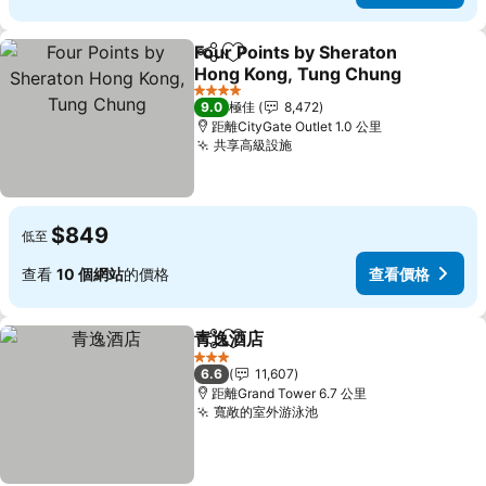
Four Points by Sheraton
分享
放到收藏夾
Hong Kong, Tung Chung
查看價格
4 星級
9.0
極佳
8,472
距離CityGate Outlet 1.0 公里
共享高級設施
查看價格
$849
低至
查看
10 個網站
的價格
查看價格
青逸酒店
分享
放到收藏夾
查看價格
3 星級
6.6
11,607
距離Grand Tower 6.7 公里
寬敞的室外游泳池
查看價格