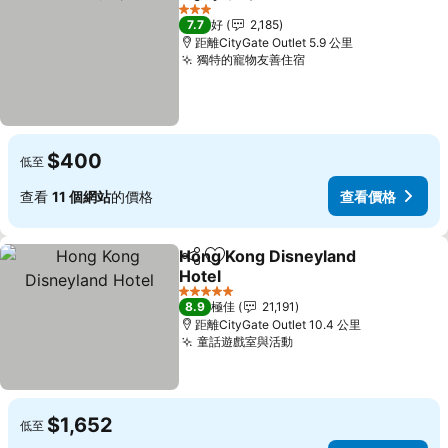
分享
放到收藏夾
查看價格
3 星級
7.7
好
2,185
距離CityGate Outlet 5.9 公里
獨特的寵物友善住宿
查看價格
$400
低至
查看
11 個網站
的價格
查看價格
Hong Kong Disneyland
分享
放到收藏夾
Hotel
查看價格
5 星級
8.9
極佳
21,191
距離CityGate Outlet 10.4 公里
童話遊戲室與活動
查看價格
$1,652
低至