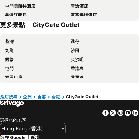
屯門貝爾特酒店
青逸酒店
香港汀蘭居
富豪機場酒店
更多景點 ─ CityGate Outlet
迪士尼好萊塢酒店
Regala Skycity Hotel
長洲華威酒店
Four Points by Sheraton Hong Kong, Tung Chung
荃灣
氹仔
Disney Explorers Lodge
Hong Kong Disneyland Hotel
九龍
沙田
Novotel Hong Kong Citygate
香港天際萬豪酒店
觀塘
尖沙咀
The Silveri Hotel Hong Kong - MGallery Collection
香港名都酒店
屯門
香港島
Sheraton Hong Kong Tung Chung Hotel
美達會館酒店
福田口岸
將軍澳
Le Méridien Hong Kong, Cyberport
T 酒店
福田區
Mong Kok Metro Station
今旅
優閒渡假屋
香港國際機場
南山區
Lychee Sunset Hotel Cheung Chau
輝豪酒店
酒店搜尋
亞洲
香港
香港
CityGate Outlet
東涌
元朗
Man Lai Wah Hotel
Espace Elastique B&B with contactless check-in
Facebook
Twitter
Insta
Yo
紅磡
天水圍
銀景度假中心
香港挪亞方舟 - 太陽館‧度假營
選擇您的地區
Wan Chai Metro Station
海洋公園
Sai Yuen
永倫 800 酒店 (原名盛逸酒店)
深水埗區
黃金海岸
Oootopia West
在 Google 上新增