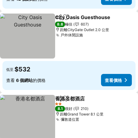
City Oasis Guesthouse
分享
放到收藏夾
查
8.8
極佳
607
距離CityGate Outlet 2.0 公里
戶外休閒設施
查看價格
$532
低至
查看
6 個網站
的價格
查看價格
香港名都酒店
分享
放到收藏夾
查看價格
2 星級
8.1
很好
210
距離Grand Tower 8.1 公里
彌敦道位置
查看價格