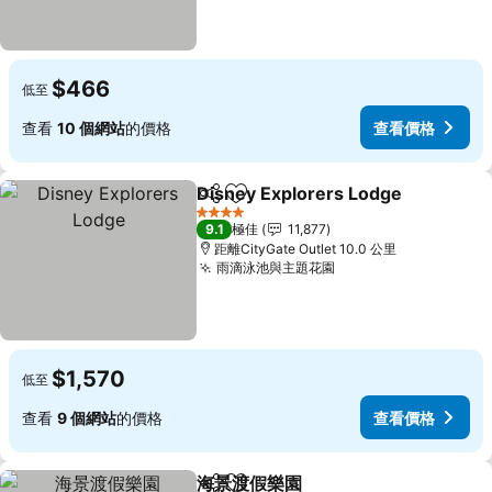
$466
低至
查看
10 個網站
的價格
查看價格
Disney Explorers Lodge
分享
放到收藏夾
查
4 星級
9.1
極佳
11,877
距離CityGate Outlet 10.0 公里
雨滴泳池與主題花園
查看價格
$1,570
低至
查看
9 個網站
的價格
查看價格
海景渡假樂園