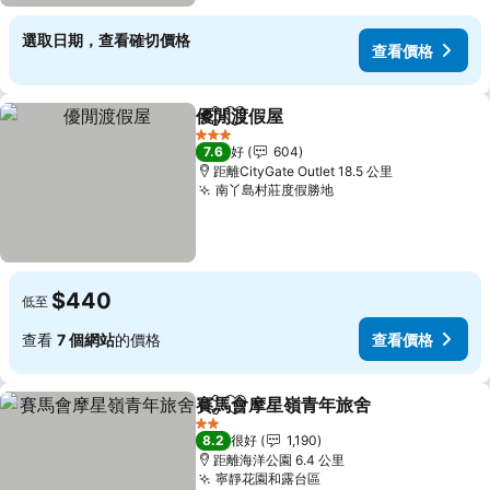
選取日期，查看確切價格
查看價格
優閒渡假屋
分享
放到收藏夾
查看價格
3 星級
7.6
好
604
距離CityGate Outlet 18.5 公里
南丫島村莊度假勝地
查看價格
$440
低至
查看
7 個網站
的價格
查看價格
賽馬會摩星嶺青年旅舍
分享
放到收藏夾
查看
2 星級
8.2
很好
1,190
距離海洋公園 6.4 公里
寧靜花園和露台區
查看價格