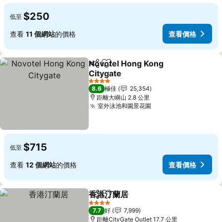
$250
低至
查看
11 個網站
的價格
查看價格
Novotel Hong Kong
分享
放到收藏夾
Citygate
查看價格
4 星級
8.6
極佳
25,354
距離大嶼山 2.8 公里
室外泳池和園景花園
查看價格
$715
低至
查看
12 個網站
的價格
查看價格
香港汀蘭居
分享
放到收藏夾
查看價格
4 星級
7.7
好
7,999
距離CityGate Outlet 17.7 公里