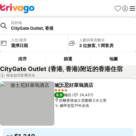
收藏夾
登入
選
目的地
CityGate Outlet, 香港
入住/退房
人數與客房數目
選擇日期
2 位旅客, 1 間客房
排序
篩選
地圖
CityGate Outlet (香港, 香港)附近的香港住宿
佣金如何影響排名
迪士尼好萊塢酒店
分享
放到收藏夾
查看價格
4 星級
8.9
極佳
24,437
距離香港迪士尼樂園 0.8 公里
鋼琴造型戶外泳池
查看價格