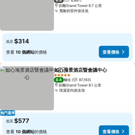
6.8
6,887
距離Grand Tower 6.7 公里
寬敞的室外游泳池
查看價格
$314
低至
查看
10 個網站
的價格
查看價格
如心海景酒店暨會議中心
分享
放到收藏夾
查
5 星級
8.6
極佳
87,163
距離Grand Tower 8.1 公里
恆溫室內游泳池
查看價格
熱門選擇
$577
低至
查看
10 個網站
的價格
查看價格