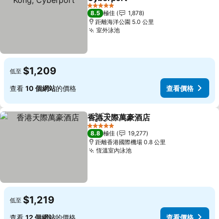
查看價格
5 星級
8.5
極佳
1,878
距離海洋公園 5.0 公里
室外泳池
查看價格
$1,209
低至
查看
10 個網站
的價格
查看價格
香港天際萬豪酒店
分享
放到收藏夾
查看價格
5 星級
8.8
極佳
19,277
距離香港國際機場 0.8 公里
恆溫室內泳池
查看價格
$1,219
低至
查看
12 個網站
的價格
查看價格