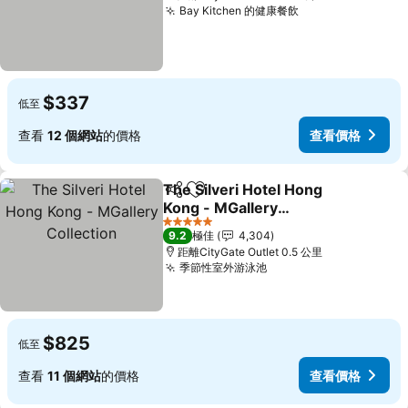
Bay Kitchen 的健康餐飲
查看價格
$337
低至
查看
12 個網站
的價格
查看價格
The Silveri Hotel Hong
分享
放到收藏夾
Kong - MGallery
Collection
查看價格
5 星級
9.2
極佳
4,304
距離CityGate Outlet 0.5 公里
季節性室外游泳池
查看價格
$825
低至
查看
11 個網站
的價格
查看價格