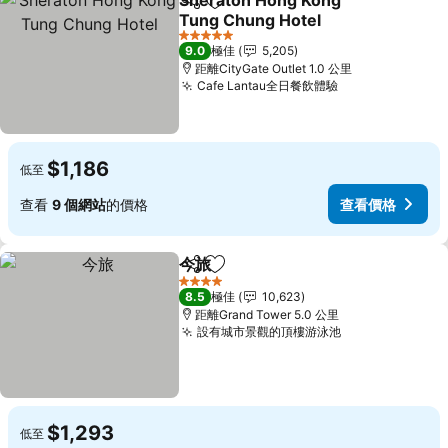
Sheraton Hong Kong
分享
放到收藏夾
Tung Chung Hotel
查看價格
5 星級
9.0
極佳
5,205
距離CityGate Outlet 1.0 公里
Cafe Lantau全日餐飲體驗
查看價格
$1,186
低至
查看
9 個網站
的價格
查看價格
今旅
分享
放到收藏夾
查看價格
4 星級
8.5
極佳
10,623
距離Grand Tower 5.0 公里
設有城市景觀的頂樓游泳池
查看價格
$1,293
低至