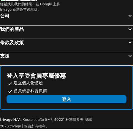
香港迪士尼樂園
新界
輕鬆找到我們的結果：在 Google 上將
trivago 新增為首選來源。
羅湖口岸
羅湖
公司
東門步行街
North Point Metro Station
越秀區
中環
我們的產品
Cheung Chau
珠海長隆國際海洋度假區
條款及政策
羅湖口岸
Sheung Wan Metro Station
Tsing Yi Metro Station
天河區
支援
葡京娛樂場
寶安區
上下九步行街
深圳寶安國際機場
登入享受會員專屬優惠
九龍城
海珠區
建立個人化體驗
番禺區
廣州東站
會員優惠和會員價
朗豪坊
Causeway Bay Metro Station
登入
荔灣區
世界之窗
東九龍
香洲區
trivago N.V.
, Kesselstraße 5 – 7, 40221 杜塞爾多夫, 德國
CityGate Outlet
Tung Chung Metro Station
2026 trivago | 保留所有權利。
Ngong Ping Cable Car
大嶼山