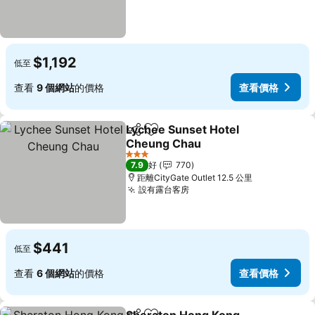
$1,192
低至
查看
9 個網站
的價格
查看價格
Lychee Sunset Hotel
分享
放到收藏夾
Cheung Chau
查看價格
3 星級
7.9
好
770
距離CityGate Outlet 12.5 公里
設有露台客房
查看價格
$441
低至
查看
6 個網站
的價格
查看價格