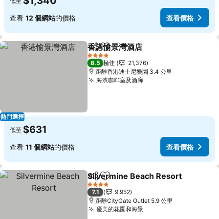
$1,340
低至
查看
12 個網站
的價格
查看價格
香港愉景灣酒店
分享
放到收藏夾
查看價格
4 星級
8.5
極佳
21,376
距離香港迪士尼樂園 3.4 公里
海濱咖啡室及酒廊
查看價格
熱門選擇
$631
低至
查看
11 個網站
的價格
查看價格
Silvermine Beach Resort
分享
放到收藏夾
4 星級
7.1
9,952
距離CityGate Outlet 5.9 公里
優美的花園和海景
查看價格