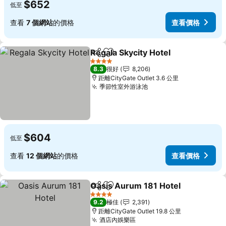
$652
低至
查看
7 個網站
的價格
查看價格
Regala Skycity Hotel
分享
放到收藏夾
查看
4 星級
8.3
很好
8,206
距離CityGate Outlet 3.6 公里
季節性室外游泳池
查看價格
$604
低至
查看
12 個網站
的價格
查看價格
Oasis Aurum 181 Hotel
分享
放到收藏夾
查
4 星級
9.2
極佳
2,391
距離CityGate Outlet 19.8 公里
酒店內娛樂區
查看價格