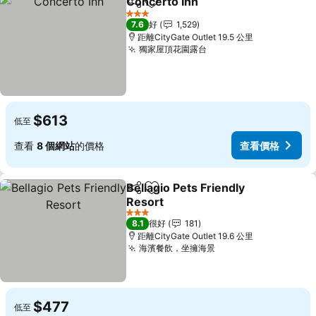
Concerto Inn
分享
放到收藏夾
查看價格
3 星級
7.6
好
1,529
距離CityGate Outlet 19.5 公里
獨家屋頂花園露台
查看價格
$613
低至
查看
8 個網站
的價格
查看價格
Bellagio Pets Friendly
分享
放到收藏夾
Resort
查看價格
3 星級
8.1
很好
181
距離CityGate Outlet 19.6 公里
海濱餐飲，坐擁海景
查看價格
$477
低至