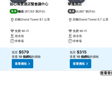
分享
分享
如心海景酒店暨會議中心
華逸酒店
8.6
6.8
極佳
(
87,163 筆評分
)
(
6,887 筆評分
)
距離Grand Tower 8.1 公里
距離Grand Tower 6.7 公里
免費 Wi-Fi
免費 Wi-Fi
游泳池
游泳池
停車場
停車場
查看價格
查看價格
$579
$315
低至
低至
查看
10 個網站
的價格
查看
10 個網站
的價格
查看價格
查看價格
查看香