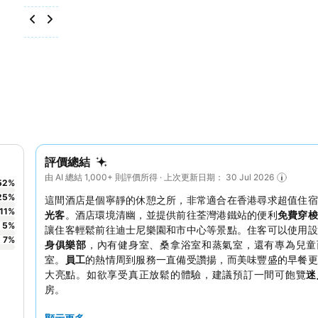
評價總結
由 AI 總結 1,000+ 則評價所得 · 上次更新日期： 30 Jul 2026
52
%
25
%
這間酒店是個寧靜的休憩之所，非常適合在香港尋求超值住宿
11
%
光客
。酒店環境清幽，並提供前往荃灣港鐵站的便利
免費穿梭
5
%
讓住客輕鬆前往迪士尼樂園和市中心等景點。住客可以使用設
7
%
身俱樂部
，內有健身室、桑拿浴室和蒸氣室，還有專為兒童
室。
員工
的熱情周到服務一直備受讚揚，而美味豐盛的早餐更
大亮點。如欲享受真正放鬆的體驗，建議預訂一間可飽覽
迷
房。