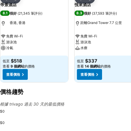
分享
分享
帝景酒店
悅來酒店
8.1
8.3
很好
(
21,345 筆評分
)
很好
(
37,593 筆評分
)
香港, 香港
距離Grand Tower 7.7 公里
免費 Wi-Fi
免費 Wi-Fi
游泳池
游泳池
冷氣
水療
查看價格
查看價格
$518
$337
低至
低至
查看
9 個網站
的價格
查看
14 個網站
的價格
查看價格
查看價格
價格趨勢
根據 trivago 過去 30 天的最低價格
$0
$0