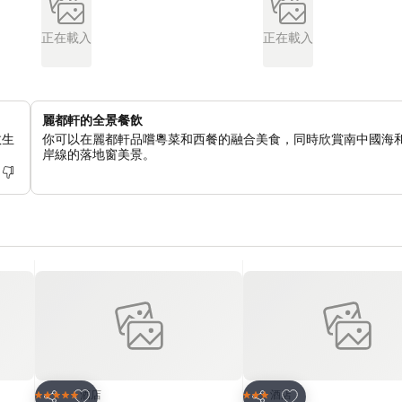
正在載入
正在載入
麗都軒的全景餐飲
救生
你可以在麗都軒品嚐粵菜和西餐的融合美食，同時欣賞南中國海
岸線的落地窗美景。
放到收藏夾
放到收藏夾
酒店
酒店
5 星級
3 星級