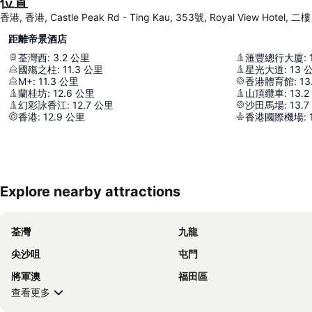
位置
香港, 香港, Castle Peak Rd - Ting Kau, 353號, Royal View Hotel, 二樓
距離帝景酒店
荃灣西
:
3.2
公里
滙豐總行大廈
:
國殤之柱
:
11.3
公里
星光大道
:
13
M+
:
11.3
公里
香港體育館
:
13
蘭桂坊
:
12.6
公里
山頂纜車
:
13.2
幻彩詠香江
:
12.7
公里
沙田馬場
:
13.7
香港
:
12.9
公里
香港國際機場
:
Explore nearby attractions
荃灣
九龍
尖沙咀
屯門
將軍澳
福田區
查看更多