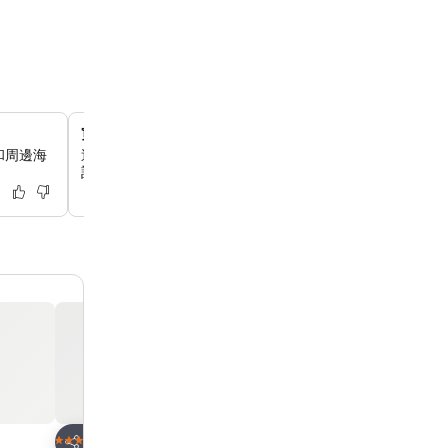
寬敞的公寓和主題客房
和周邊海
這裡提供多樣化的住宿選擇，從設有小廚房的三臥室公寓，
計的特色主題客房，應有盡有。
放到收藏夾
放到收藏夾
酒店
酒店
4 星級
4 星級