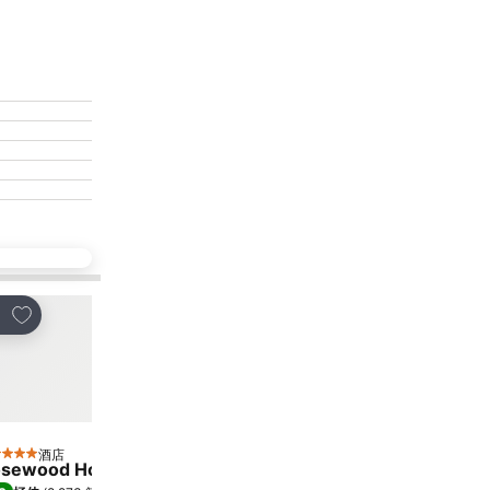
放到收藏夾
放到收藏夾
享
分享
酒店
酒店
星級
5 星級
sewood Hong Kong
Harbour Grand Hong K