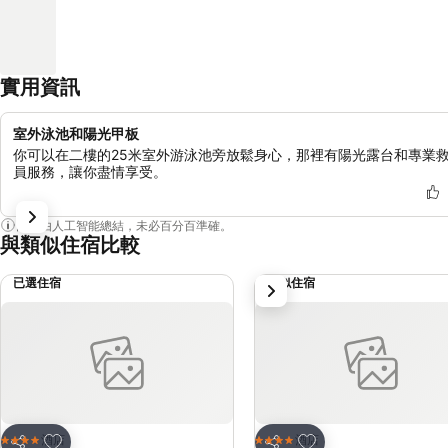
實用資訊
室外泳池和陽光甲板
你可以在二樓的25米室外游泳池旁放鬆身心，那裡有陽光露台和專業
員服務，讓你盡情享受。
內容由人工智能總結，未必百分百準確。
與類似住宿比較
已選住宿
類似住宿
下一步
放到收藏夾
放到收藏夾
酒店
酒店
4 星級
4 星級