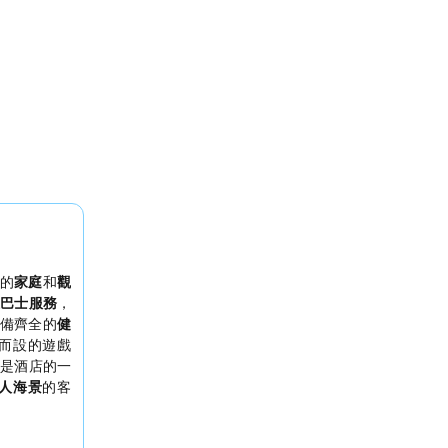
的
家庭
和
觀
巴士服務
，
備齊全的
健
而設的遊戲
是酒店的一
人海景
的客