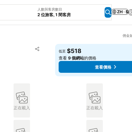
人數與客房數目
ZH · $
2 位旅客, 1 間客房
佣金
放到收藏夾
$518
低至
分享
查看
9 個網站
的價格
查看價格
正在載入
正在載入