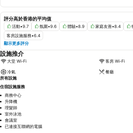
評分高於香港的平均值
活動
•
9.7
氛圍
•
9.6
體驗
•
8.9
家庭友善
•
8.4
客房設施服務
•
6.4
顯示更多評分
設施推介
大堂 Wi-Fi
客房 Wi-Fi
冷氣
餐廳
所有設施
住宿設施服務
商務中心
升降機
理髮師
室外泳池
會議室
已連接互聯網的電腦