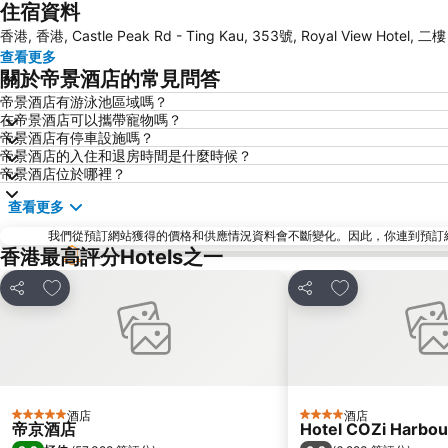
住宿資料
香港, 香港, Castle Peak Rd - Ting Kau, 353號, Royal View Hotel, 二樓
查看更多
關於帝景酒店的常見問答
帝景酒店有游泳池區域嗎？
在帝景酒店可以攜帶寵物嗎？
帝景酒店有停車設施嗎？
帝景酒店的入住和退房時間是什麼時候？
帝景酒店位於哪裡？
查看更多
我們從預訂網站獲得的價格和供應情況資料會不斷變化。因此，你連到預訂網站後
香港最高評分Hotels之一
放到收藏夾
放到收藏夾
分享
分享
酒店
酒店
5 星級
4 星級
帝京酒店
Hotel COZi Harbou