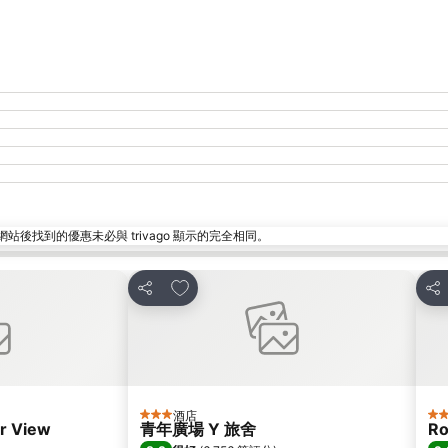
找到的優惠未必與 trivago 顯示的完全相同。
放到收藏夾
分享
分
酒店
3 星級
5 
r View
青年廣場 Y 旅舍
Ro