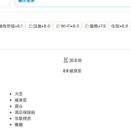
顯示更多
物有所值
•
8.1
設施
•
8.0
Wi-Fi
•
8.0
服務
•
7.9
住宿
•
6.9
游泳池
健身室
大堂
健身室
露台
酒店保險箱
非吸煙房
餐廳