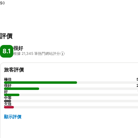
$0
評價
很好
8.1
根據 21,345
筆熱門網站評分
旅客評價
極佳
很好
好
中等
欠佳
顯示評價