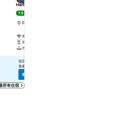
分享
分享
Harbour Plaza 8 Degrees
麗豪酒店
7.9
7.7
好
(
21,867 筆評分
)
好
(
44,948 筆評分
)
距離Grand Tower 2.2 公里
距離Grand Tower 7.7 公
免費 Wi-Fi
免費 Wi-Fi
游泳池
游泳池
水療
水療
查看價格
查看價格
$571
$558
低至
低至
查看
12 個網站
的價格
查看
11 個網站
的價格
查看價格
查看價格
港所有住宿