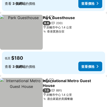
查看
3 個網站
的價格
查看價格
Park Guesthouse
分享
放到收藏夾
查看價格
6.6
230
距離市中心 1.4 公里
香港實惠住宿
查看價格
$180
低至
查看
3 個網站
的價格
查看價格
International Metro Guest
分享
放到收藏夾
House
查看價格
7.0
891
距離市中心 1.4 公里
適合家庭的美國餐廳
查看價格