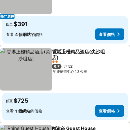
熱門選擇
$391
低至
查看
4 個網站
的價格
查看價格
香港上棧精品酒店(尖沙咀
分享
放到收藏夾
店)
查看價格
2 星級
6.7
52
距離市中心 1.2 公里
$725
低至
查看
1 個網站
的價格
查看價格
Rhine Guest House