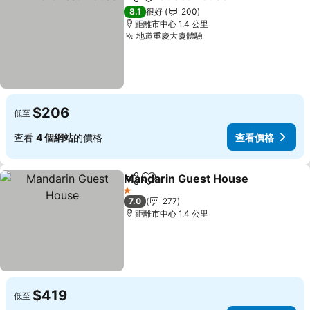
分享
放到收藏夾
查看價
8.1
很好
200
距離市中心 1.4 公里
地道重慶大廈體驗
查看價格
$206
低至
查看
4 個網站
的價格
查看價格
Mandarin Guest House
分享
放到收藏夾
查
1 星級
7.0
277
距離市中心 1.4 公里
$419
低至