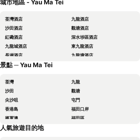
城市地區 - Yau Ma Tei
香港富麗敦海洋公園酒店
旺角維景酒店
青逸酒店
香港汀蘭居
荃灣酒店
九龍酒店
香港遠東絲麗酒店
帝京酒店
沙田酒店
觀塘酒店
Dorsett Kwun Tong, Hong Kong
九龍維景酒店
紅磡酒店
深水埗區酒店
歷山酒店
IW Hotel
九龍城酒店
東九龍酒店
香港珀麗酒店
帝都香港酒店
長洲酒店
九龍塘酒店
Harbour Plaza North Point
Dorsett Tsuen Wan, Hong Kong
景點 ─ Yau Ma Tei
冠藍軒(鴨脷洲)
華麗銅鑼灣酒店 (貝斯特韋斯特成員酒店)
迪士尼好萊塢酒店
仕德福酒店
荃灣
九龍
富薈馬頭圍酒店
Hotel COZi Oasis
沙田
觀塘
Silka Tsuen Wan, Hong Kong
Hotel Ease Tsuen Wan
尖沙咀
屯門
Hotel Ease Access Tsuen Wan
富豪東方酒店 (香港)
香港島
福田口岸
Nina Hotel Kowloon East
旭逸酒店‧旺角
將軍澳
福田區
香港銅鑼灣迷你酒店
富薈炮台山酒店
人氣旅遊目的地
Mong Kok Metro Station
香港國際機場
君立酒店
長洲華威酒店
南山區
東涌
香港康得思酒店
Mini Central