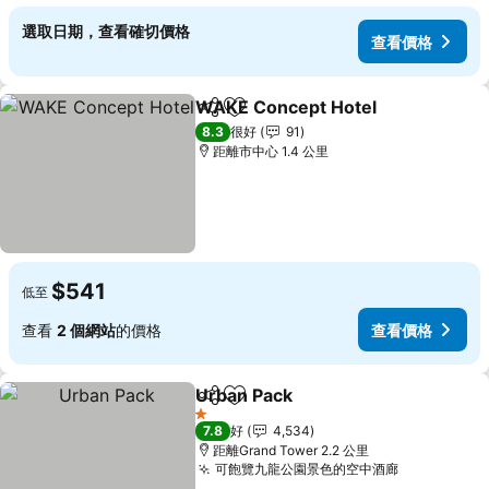
選取日期，查看確切價格
查看價格
WAKE Concept Hotel
分享
放到收藏夾
查看
8.3
很好
91
距離市中心 1.4 公里
$541
低至
查看
2 個網站
的價格
查看價格
Urban Pack
分享
放到收藏夾
查看價格
1 星級
7.8
好
4,534
距離Grand Tower 2.2 公里
可飽覽九龍公園景色的空中酒廊
查看價格