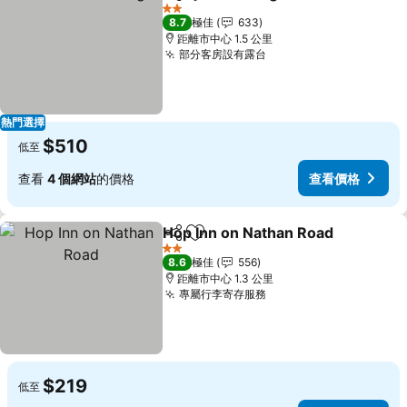
分享
放到收藏夾
查看價格
2 星級
8.7
極佳
633
距離市中心 1.5 公里
部分客房設有露台
查看價格
熱門選擇
$510
低至
查看
4 個網站
的價格
查看價格
Hop Inn on Nathan Road
分享
放到收藏夾
查
2 星級
8.6
極佳
556
距離市中心 1.3 公里
專屬行李寄存服務
查看價格
$219
低至