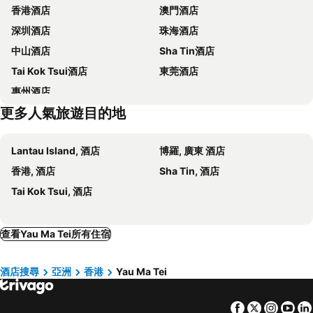
香港酒店
澳門酒店
元朗
紅磡
The Cityview
香港華大盛品酒店 (貝斯特韋斯特成員酒店)
深圳酒店
珠海酒店
天水圍
Wan Chai Metro Station
Crowne Plaza Hong Kong Kowloon East By Ihg
Courtyard by Marriott Hong Kong Sha Tin
中山酒店
Sha Tin酒店
海洋公園
深水埗區
Hong Kong Ocean Park Marriott Hotel
Harbour Grand Hong Kong
Tai Kok Tsui酒店
東莞酒店
九龍站
Kowloon Metro Station
香港美麗華酒店
Hyatt Regency Hong Kong, Sha Tin
惠州酒店
Austin Metro Station
海運碼頭
香港麗思卡爾頓酒店
香港 W 酒店
更多人氣旅遊目的地
Kowloon Park
廟街夜市
Metacity Mk
皇家太平洋酒店
Saint Andrew's Hong Kong
Jordan Metro Station
Wai Wah Guesthouse
香港太子酒店
Lantau Island, 酒店
博羅, 廣東 酒店
Yau Ma Tei Metro Station
Wong Tai Sin Metro Station
Prince Hotel
香港惠华宾馆(wai Wah Guesthouse)
香港, 酒店
Sha Tin, 酒店
Soho
Kwun Tong Metro Station
偉晴軒酒店
West Hotel
Tai Kok Tsui, 酒店
Mei Foo Metro Station
Man Mo Temple
龍堡國際酒店
Gateway
Peak Galleria
Kam Sheung Road Metro Station
Gateway Hotel, Marco Polo
Stage Well Hotel
查看Yau Ma Tei所有住宿
Tiu Keng Leng Metro Station
Oriental Hong Kong
上海灣紅酒店
意樂館 - 薈 - 青年旅舍
The Anglo Chinese Guest
酒店搜尋
亞洲
香港
Yau Ma Tei
香港上海湾红酒店
Sun Hua
M1油麻地酒店
Metacity MK 名廸旺角
Facebook
Twitter
Insta
Yo