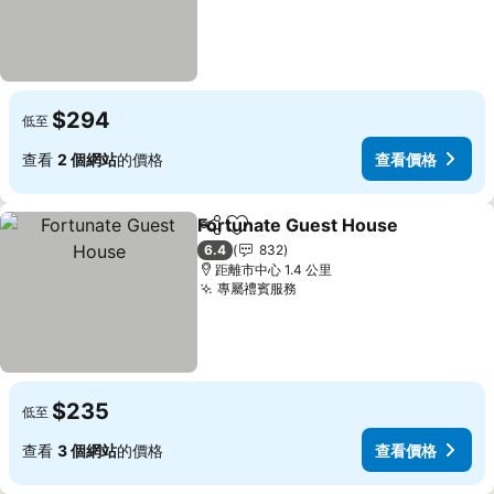
$294
低至
查看
2 個網站
的價格
查看價格
Fortunate Guest House
分享
放到收藏夾
查
6.4
832
距離市中心 1.4 公里
專屬禮賓服務
查看價格
$235
低至
查看
3 個網站
的價格
查看價格