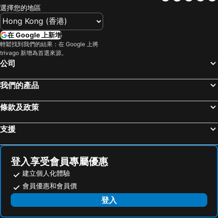
香港遨凱酒店
Victoria Inn
選擇您的地區
Hotel 2
火影忍者旅店
Mabuhay Hotel
Hotel Hart
在 Google 上新增
輕鬆找到我們的結果：在 Google 上將
Futian
Leader Guesthouse
trivago 新增為首選來源。
Merryland Guest House
Pak Flower Guest House
公司
香港阿肖克旅舍(ashoka Hostel)
東方明珠酒店
我們的產品
阿山龍祥旅館
條款及政策
支援
登入享受會員專屬優惠
建立個人化體驗
會員優惠和會員價
登入