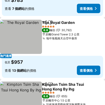
$783
低至
查看
7 個網站
的價格
查看價格
The Royal Garden
分享
放到收藏夾
查看價格
5 星級
8.8
極佳
30,792
距離Grand Tower 2.3 公里
地中海風格天台空中會所
查看價格
熱門選擇
$957
低至
查看
13 個網站
的價格
查看價格
Kimpton Tsim Sha Tsui
分享
放到收藏夾
Hong Kong By Ihg
查看價格
5 星級
8.6
極佳
655
距離市中心 1.5 公里
設有海港景觀的屋頂無邊際泳池