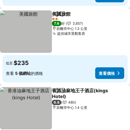
美國旅館
分享
放到收藏夾
查看價格
2 星級
7.6
好
3,657
距離市中心 1.3 公里
提供城市景觀客房
查看價格
$235
低至
查看
5 個網站
的價格
查看價格
香港油麻地王子酒店(kings
分享
放到收藏夾
Hotel)
查看價格
6.8
480
距離市中心 1.4 公里