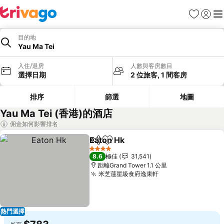
收藏夾
登入
選
目的地
Yau Ma Tei
入住/退房
人數與客房數目
選擇日期
2 位旅客, 1 間客房
排序
篩選
地圖
Yau Ma Tei (香港)的酒店
佣金如何影響排名
Eaton Hk
分享
放到收藏夾
查看價格
4 星級
8.6
極佳
31,541
距離Grand Tower 1.1 公里
米芝蓮星級食府逸東軒
查看價格
熱門選擇