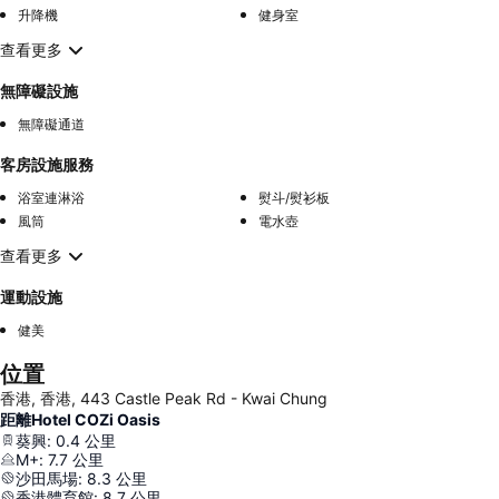
升降機
健身室
查看更多
無障礙設施
無障礙通道
客房設施服務
浴室連淋浴
熨斗/熨衫板
風筒
電水壺
查看更多
運動設施
健美
位置
香港, 香港, 443 Castle Peak Rd - Kwai Chung
距離Hotel COZi Oasis
葵興
:
0.4
公里
M+
:
7.7
公里
沙田馬場
:
8.3
公里
香港體育館
:
8.7
公里