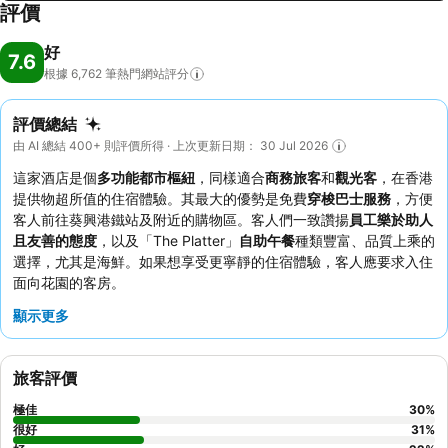
評價
好
7.6
根據 6,762
筆熱門網站評分
評價總結
由 AI 總結 400+ 則評價所得 · 上次更新日期： 30 Jul 2026
這家酒店是個
多功能都市樞紐
，同樣適合
商務旅客
和
觀光客
，在香港
提供物超所值的住宿體驗。其最大的優勢是免費
穿梭巴士服務
，方便
客人前往葵興港鐵站及附近的購物區。客人們一致讚揚
員工樂於助人
且友善的態度
，以及「The Platter」
自助午餐
種類豐富、品質上乘的
選擇，尤其是海鮮。如果想享受更寧靜的住宿體驗，客人應要求入住
面向花園的客房。
顯示更多
旅客評價
極佳
30
%
很好
31
%