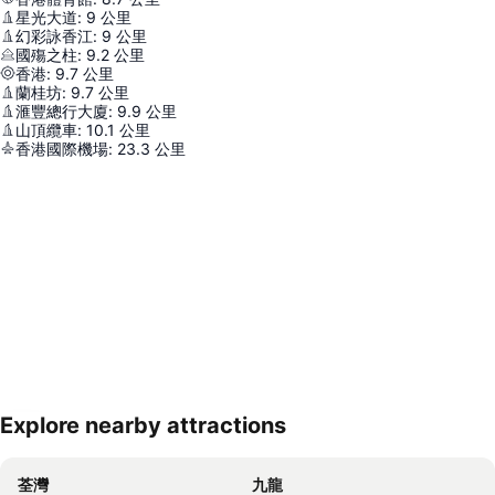
星光大道
:
9
公里
幻彩詠香江
:
9
公里
國殤之柱
:
9.2
公里
香港
:
9.7
公里
蘭桂坊
:
9.7
公里
滙豐總行大廈
:
9.9
公里
山頂纜車
:
10.1
公里
香港國際機場
:
23.3
公里
Explore nearby attractions
展開地圖
荃灣
九龍