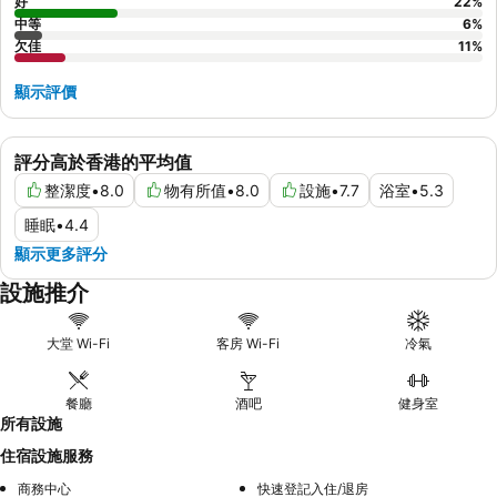
好
22
%
中等
6
%
欠佳
11
%
顯示評價
評分高於香港的平均值
整潔度
•
8.0
物有所值
•
8.0
設施
•
7.7
浴室
•
5.3
睡眠
•
4.4
顯示更多評分
設施推介
大堂 Wi-Fi
客房 Wi-Fi
冷氣
餐廳
酒吧
健身室
所有設施
住宿設施服務
商務中心
快速登記入住/退房