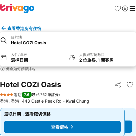
收藏夾
登入
選
查看香港所有住宿
目的地
Hotel COZi Oasis
入住/退房
人數與客房數目
選擇日期
2 位旅客, 1 間客房
佣金如何影響排名
Hotel COZi Oasis
分享
放
酒店
7.6
好
(
6,762 筆評分
)
4 星級
香港, 香港, 443 Castle Peak Rd - Kwai Chung
選取日期，查看確切價格
選取日期，查看確切價格
查看價格
查看價格