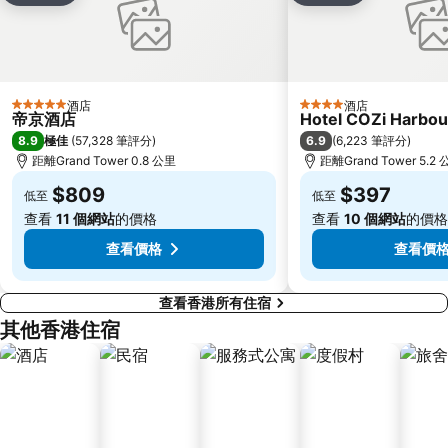
寶安區
深圳寶安國際機場
九龍城
朗豪坊
Causeway Bay Metro Station
世界之窗
東九龍
龍崗區
酒店
酒店
5 星級
4 星級
帝京酒店
Hotel COZi Harbou
深圳站
深圳野生動物園
8.9
6.9
極佳
(
57,328 筆評分
)
(
6,223 筆評分
)
大梅沙海濱公園
皇崗口岸
距離Grand Tower 0.8 公里
距離Grand Tower 5.2
鹽田區
長洲
$809
$397
低至
低至
Lamma Island
香港屯門
查看
11 個網站
的價格
查看
10 個網站
的價格
Tin Hau Metro Station
九龍塘
查看價格
查看價
查看香港所有住宿
其他香港住宿