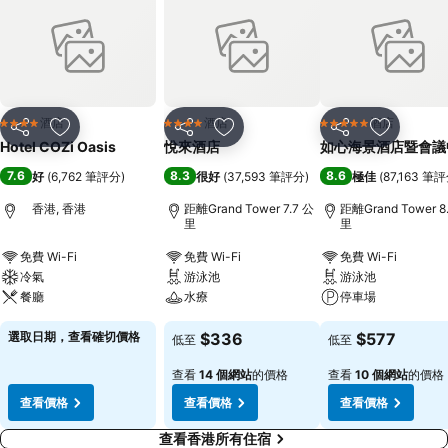
酒店
酒店
酒店
4 星級
4 星級
5 星級
分享
放到收藏夾
分享
放到收藏夾
分享
放到收藏
Hotel COZi Oasis
悅來酒店
如心海景酒店暨會議
7.6
8.3
8.6
好
(
6,762 筆評分
)
很好
(
37,593 筆評分
)
極佳
(
87,163 筆
香港, 香港
距離Grand Tower 7.7 公
距離Grand Tower 8
里
里
免費 Wi-Fi
免費 Wi-Fi
免費 Wi-Fi
冷氣
游泳池
游泳池
餐廳
水療
停車場
選取日期，查看確切價格
$336
$577
低至
低至
查看
14 個網站
的價格
查看
10 個網站
的價格
查看價格
查看價格
查看價格
查看香港所有住宿