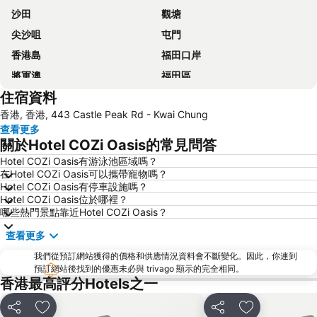
沙田
觀塘
尖沙咀
屯門
香港島
福田口岸
將軍澳
福田區
住宿資料
Mong Kok Metro Station
香港國際機場
香港, 香港, 443 Castle Peak Rd - Kwai Chung
南山區
東涌
查看更多
元朗
紅磡
關於Hotel COZi Oasis的常見問答
天水圍
Wan Chai Metro Station
Hotel COZi Oasis有游泳池區域嗎？
在Hotel COZi Oasis可以攜帶寵物嗎？
海洋公園
深水埗區
Hotel COZi Oasis有停車設施嗎？
黃金海岸
香港迪士尼樂園
Hotel COZi Oasis位於哪裡？
哪些熱門景點靠近Hotel COZi Oasis？
新界
羅湖口岸
查看更多
羅湖
東門步行街
我們從預訂網站獲得的價格和供應情況資料會不斷變化。因此，你連到
North Point Metro Station
中環
預訂網站後找到的優惠未必與 trivago 顯示的完全相同。
Cheung Chau
羅湖口岸
香港最高評分Hotels之一
Sheung Wan Metro Station
Tsing Yi Metro Station
分享
放到收藏夾
分享
放到收藏夾