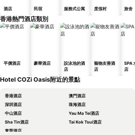
酒店
民宿
服務式公寓
度假村
旅舍
香港熱門酒店類別
平價酒店
豪華酒店
設泳池的酒
寵物友善酒
SPA
店
店
店
Hotel COZi Oasis附近的景點
香港酒店
澳門酒店
深圳酒店
珠海酒店
中山酒店
Yau Ma Tei酒店
Sha Tin酒店
Tai Kok Tsui酒店
東莞酒店