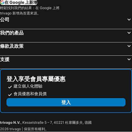
在 Google 上新增
香港迪士尼樂園
新界
富薈炮台山酒店
君立酒店
輕鬆找到我們的結果：在 Google 上將
trivago 新增為首選來源。
羅湖口岸
羅湖
香港康得思酒店
Mini Central
公司
東門步行街
North Point Metro Station
The Cityview
香港華大盛品酒店 (貝斯特韋斯特成員酒店)
越秀區
中環
Crowne Plaza Hong Kong Kowloon East By Ihg
Courtyard by Marriott Hong Kong Sha Tin
我們的產品
Cheung Chau
珠海長隆國際海洋度假區
Hong Kong Ocean Park Marriott Hotel
Harbour Grand Hong Kong
條款及政策
羅湖口岸
Sheung Wan Metro Station
香港美麗華酒店
Hyatt Regency Hong Kong, Sha Tin
Tsing Yi Metro Station
天河區
華麗酒店尖沙咀 (貝斯特韋斯特成員酒店)
宜必思香港中上環酒店
支援
葡京娛樂場
寶安區
O酒店
Cruise
上下九步行街
深圳寶安國際機場
Urbanwood Hung Hom
機利士南路紅茶館飯店
登入享受會員專屬優惠
九龍城
海珠區
Kathmandu Guest House
東寶賓館
建立個人化體驗
番禺區
廣州東站
Oootopia Kai Tak
Dorsett Kai Tak, Hong Kong
會員優惠和會員價
朗豪坊
Causeway Bay Metro Station
Summit View Kowloon
Bluejay Residences Kai Tak
登入
荔灣區
世界之窗
Gold Keep Hostel
Harbour Grand Kowloon
東九龍
香洲區
Hotel 108 Hong Kong
地王酒店
trivago N.V.
, Kesselstraße 5 – 7, 40221 杜塞爾多夫, 德國
Ho Man Tin Metro Station
Whampoa Metro Station
Kerry Hotel, Hong Kong
簡悅酒店 (旺角)
2026 trivago | 保留所有權利。