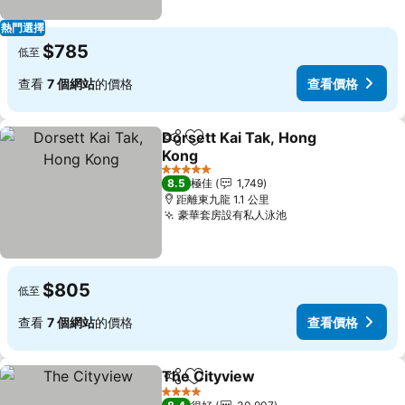
熱門選擇
$785
低至
查看
7 個網站
的價格
查看價格
Dorsett Kai Tak, Hong
分享
放到收藏夾
Kong
5 星級
8.5
極佳
1,749
距離東九龍 1.1 公里
豪華套房設有私人泳池
$805
低至
查看
7 個網站
的價格
查看價格
The Cityview
分享
放到收藏夾
4 星級