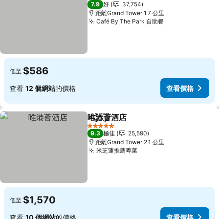
4 星級
7.9
好
37,754
距離Grand Tower 1.7 公里
Café By The Park 自助餐
$586
低至
查看
12 個網站
的價格
查看價格
唯港薈酒店
分享
放到收藏夾
5 星級
9.3
極佳
25,590
距離Grand Tower 2.1 公里
米芝蓮推薦粵菜
$1,570
低至
查看
10 個網站
的價格
查看價格