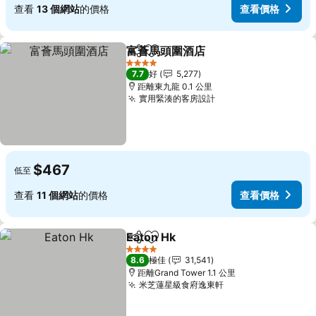
查看
13 個網站
的價格
查看價格
富薈馬頭圍酒店
分享
放到收藏夾
4 星級
7.7
好
5,277
距離東九龍 0.1 公里
實用緊湊的客房設計
$467
低至
查看
11 個網站
的價格
查看價格
Eaton Hk
分享
放到收藏夾
4 星級
8.6
極佳
31,541
距離Grand Tower 1.1 公里
米芝蓮星級食府逸東軒