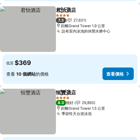
君怡酒店
分享
放到收藏夾
4 星級
7.3
27,631
距離Grand Tower 1.9 公里
設有室內泳池的休閒水療中心
$369
低至
查看
10 個網站
的價格
查看價格
恒豐酒店
分享
放到收藏夾
4 星級
8.0
很好
29,893
距離Grand Tower 1.5 公里
季節性天台游泳池