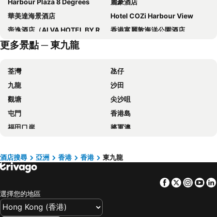
Harbour Plaza 8 Degrees
麗豪酒店
華美達海景酒店
Hotel COZi Harbour View
帝逸酒店（ALVA HOTEL BY ROYAL）
香港富麗敦海洋公園酒店
更多景點 ─ 東九龍
旺角維景酒店
青逸酒店
香港汀蘭居
香港遠東絲麗酒店
荃灣
氹仔
帝京酒店
Dorsett Kwun Tong, Hong Kong
九龍
沙田
九龍維景酒店
歷山酒店
觀塘
尖沙咀
IW Hotel
香港珀麗酒店
屯門
香港島
帝都香港酒店
Harbour Plaza North Point
福田口岸
將軍澳
Dorsett Tsuen Wan, Hong Kong
冠藍軒(鴨脷洲)
福田區
Mong Kok Metro Station
華麗銅鑼灣酒店 (貝斯特韋斯特成員酒店)
迪士尼好萊塢酒店
香港國際機場
南山區
仕德福酒店
富薈馬頭圍酒店
酒店搜尋
亞洲
香港
香港
東九龍
東涌
元朗
Hotel COZi Oasis
Silka Tsuen Wan, Hong Kong
Facebook
Twitter
Insta
Yo
紅磡
天水圍
Hotel Ease Tsuen Wan
Hotel Ease Access Tsuen Wan
選擇您的地區
Wan Chai Metro Station
海洋公園
富豪東方酒店 (香港)
Nina Hotel Kowloon East
深水埗區
黃金海岸
旭逸酒店‧旺角
香港銅鑼灣迷你酒店