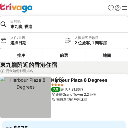
收藏夾
登入
選
目的地
東九龍, 香港
入住/退房
人數與客房數目
選擇日期
2 位旅客, 1 間客房
排序
篩選
地圖
東九龍附近的香港住宿
佣金如何影響排名
Harbour Plaza 8 Degrees
分享
放到收藏夾
4 星級
7.9
好
21,867
距離Grand Tower 2.2 公里
獨特造型的戶外泳池