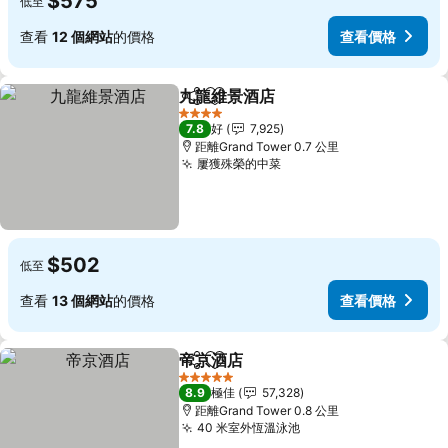
$575
低至
查看
12 個網站
的價格
查看價格
九龍維景酒店
分享
放到收藏夾
4 星級
7.8
好
7,925
距離Grand Tower 0.7 公里
屢獲殊榮的中菜
$502
低至
查看
13 個網站
的價格
查看價格
帝京酒店
分享
放到收藏夾
5 星級
8.9
極佳
57,328
距離Grand Tower 0.8 公里
40 米室外恆溫泳池