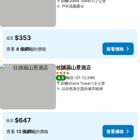
距離Grand Tower 0.2 公里
戶外花園露台
$353
低至
查看
8 個網站
的價格
查看價格
仕德福山景酒店
分享
放到收藏夾
4 星級
8.5
極佳
12,386
距離Grand Tower 1.9 公里
以自然為主題的城市綠洲
$647
低至
查看
13 個網站
的價格
查看價格