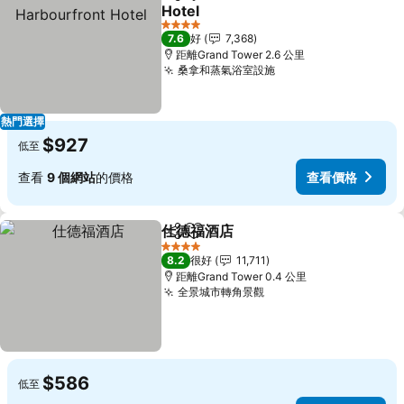
分享
放到收藏夾
Hotel
4 星級
7.6
好
7,368
距離Grand Tower 2.6 公里
桑拿和蒸氣浴室設施
熱門選擇
$927
低至
查看
9 個網站
的價格
查看價格
仕德福酒店
分享
放到收藏夾
4 星級
8.2
很好
11,711
距離Grand Tower 0.4 公里
全景城市轉角景觀
$586
低至