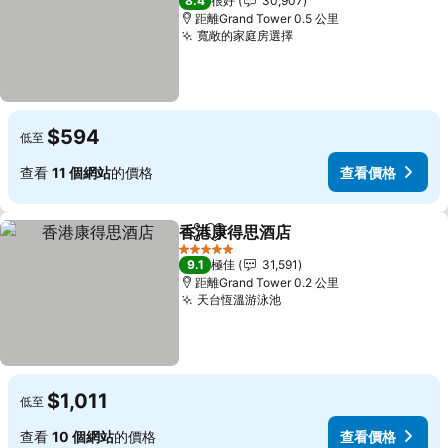
8.4
很好
30,907
距離Grand Tower 0.5 公里
寬敞的家庭房選擇
$594
低至
查看
11 個網站
的價格
查看價格
香港康得思酒店
分享
放到收藏夾
5 星級
9.1
極佳
31,591
距離Grand Tower 0.2 公里
天台恆溫游泳池
$1,011
低至
查看
10 個網站
的價格
查看價格