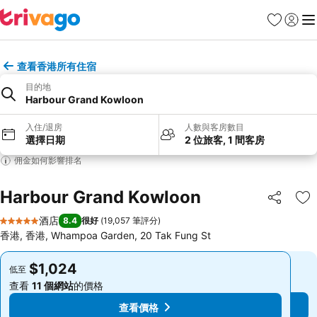
收藏夾
登入
選
查看香港所有住宿
目的地
Harbour Grand Kowloon
入住/退房
人數與客房數目
選擇日期
2 位旅客, 1 間客房
佣金如何影響排名
Harbour Grand Kowloon
分享
放
酒店
8.4
很好
(
19,057 筆評分
)
5 星級
香港, 香港, Whampoa Garden, 20 Tak Fung St
$1,024
$1,024
低至
低至
查看
11 個網站
的價格
查看
11 個網站
的價格
查看價格
查看價格