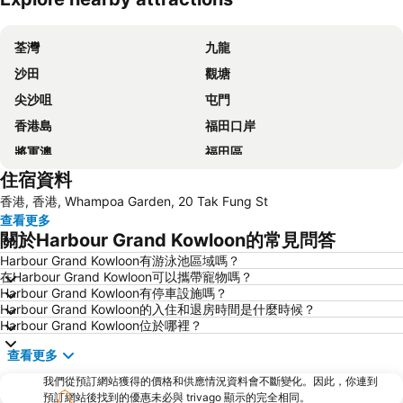
展開地圖
荃灣
九龍
沙田
觀塘
尖沙咀
屯門
香港島
福田口岸
將軍澳
福田區
住宿資料
Mong Kok Metro Station
香港國際機場
香港, 香港, Whampoa Garden, 20 Tak Fung St
南山區
東涌
查看更多
元朗
紅磡
關於Harbour Grand Kowloon的常見問答
天水圍
Wan Chai Metro Station
Harbour Grand Kowloon有游泳池區域嗎？
在Harbour Grand Kowloon可以攜帶寵物嗎？
海洋公園
深水埗區
Harbour Grand Kowloon有停車設施嗎？
黃金海岸
香港迪士尼樂園
Harbour Grand Kowloon的入住和退房時間是什麼時候？
Harbour Grand Kowloon位於哪裡？
新界
羅湖口岸
查看更多
羅湖
東門步行街
我們從預訂網站獲得的價格和供應情況資料會不斷變化。因此，你連到
North Point Metro Station
中環
預訂網站後找到的優惠未必與 trivago 顯示的完全相同。