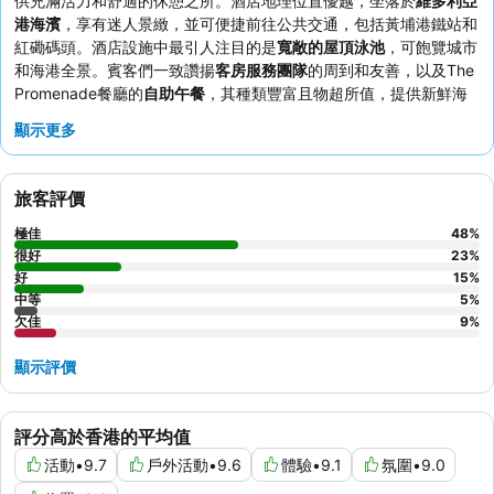
供充滿活力和舒適的休憩之所。酒店地理位置優越，坐落於
維多利亞
港海濱
，享有迷人景緻，並可便捷前往公共交通，包括黃埔港鐵站和
紅磡碼頭。酒店設施中最引人注目的是
寬敞的屋頂泳池
，可飽覽城市
和海港全景。賓客們一致讚揚
客房服務團隊
的周到和友善，以及The
Promenade餐廳的
自助午餐
，其種類豐富且物超所值，提供新鮮海
鮮和Mövenpick雪糕。如欲享受真正卓越的體驗，請選擇設有落地窗
顯示更多
並享有
海港景觀
的客房。
旅客評價
極佳
48
%
很好
23
%
好
15
%
中等
5
%
欠佳
9
%
顯示評價
評分高於香港的平均值
活動
•
9.7
戶外活動
•
9.6
體驗
•
9.1
氛圍
•
9.0