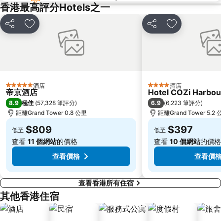
Cheung Chau
羅湖口岸
香港最高評分Hotels之一
Sheung Wan Metro Station
Tsing Yi Metro Station
分享
放到收藏夾
分享
放到收藏夾
寶安區
九龍城
朗豪坊
Causeway Bay Metro Station
世界之窗
東九龍
龍崗區
深圳站
酒店
酒店
5 星級
4 星級
深圳野生動物園
大梅沙海濱公園
帝京酒店
Hotel COZi Harbou
8.9
6.9
極佳
(
57,328 筆評分
)
(
6,223 筆評分
)
皇崗口岸
鹽田區
距離Grand Tower 0.8 公里
距離Grand Tower 5.2
長洲
Lamma Island
$809
$397
低至
低至
香港屯門
Tin Hau Metro Station
查看
11 個網站
的價格
查看
10 個網站
的價格
九龍塘
金銀島酒店站
查看價格
查看價
查看香港所有住宿
其他香港住宿