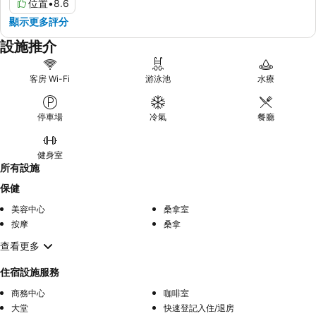
位置
•
8.6
顯示更多評分
設施推介
客房 Wi-Fi
游泳池
水療
停車場
冷氣
餐廳
健身室
所有設施
保健
美容中心
桑拿室
按摩
桑拿
查看更多
住宿設施服務
商務中心
咖啡室
大堂
快速登記入住/退房