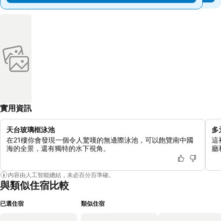
實用資訊
天台玻璃框泳池
多
在21樓你會發現一個令人驚嘆的無邊際泳池，可以飽覽南中國
這
海的全景，還有獨特的水下視角。
廳
內容由人工智能總結，未必百分百準確。
與類似住宿比較
已選住宿
類似住宿