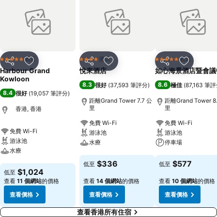
酒店
酒店
酒店
5 星級
4 星級
5 星級
分享
放到收藏夾
分享
放到收藏夾
分享
放到收藏
Harbour Grand
悅來酒店
如心海景酒店暨會議
Kowloon
8.3
8.6
很好
(
37,593 筆評分
)
極佳
(
87,163 筆
8.4
很好
(
19,057 筆評分
)
距離Grand Tower 7.7 公
距離Grand Tower 8
里
里
香港, 香港
免費 Wi-Fi
免費 Wi-Fi
免費 Wi-Fi
游泳池
游泳池
游泳池
水療
停車場
水療
查看價格
查看價格
$336
$577
低至
低至
查看價格
$1,024
低至
查看
11 個網站
的價格
查看
14 個網站
的價格
查看
10 個網站
的價格
查看價格
查看價格
查看價格
查看香港所有住宿