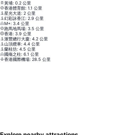
黃埔
:
0.2
公里
香港體育館
:
1.1
公里
星光大道
:
2
公里
幻彩詠香江
:
2.9
公里
M+
:
3.4
公里
跑馬地馬場
:
3.5
公里
香港
:
3.9
公里
滙豐總行大廈
:
4.2
公里
山頂纜車
:
4.4
公里
蘭桂坊
:
4.5
公里
國殤之柱
:
6.1
公里
香港國際機場
:
28.5
公里
Explore nearby attractions