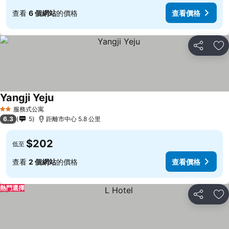
查看
6 個網站
的價格
查看價格
分享
放
Yangji Yeju
服務式公寓
2 星級
6.3
5
距離市中心 5.8 公里
$202
低至
查看
2 個網站
的價格
查看價格
熱門選擇
分享
放