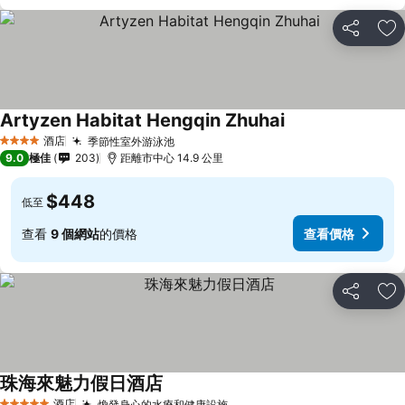
分享
放
Artyzen Habitat Hengqin Zhuhai
酒店
季節性室外游泳池
4 星級
9.0
極佳
203
距離市中心 14.9 公里
$448
低至
查看
9 個網站
的價格
查看價格
分享
放
珠海來魅力假日酒店
酒店
煥發身心的水療和健康設施