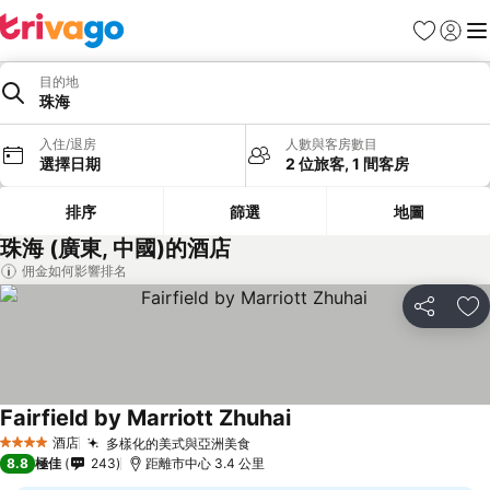
收藏夾
登入
選
目的地
珠海
入住/退房
人數與客房數目
選擇日期
2 位旅客, 1 間客房
排序
篩選
地圖
珠海 (廣東, 中國)的酒店
佣金如何影響排名
分享
放
Fairfield by Marriott Zhuhai
酒店
多樣化的美式與亞洲美食
4 星級
8.8
極佳
243
距離市中心 3.4 公里