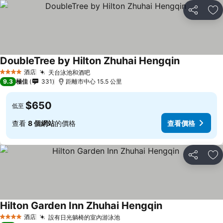
分享
放
DoubleTree by Hilton Zhuhai Hengqin
酒店
天台泳池和酒吧
4 星級
9.3
極佳
331
距離市中心 15.5 公里
$650
低至
查看
8 個網站
的價格
查看價格
分享
放
Hilton Garden Inn Zhuhai Hengqin
酒店
設有日光躺椅的室內游泳池
4 星級