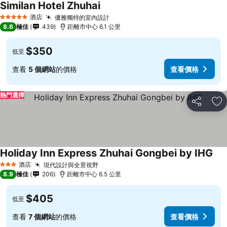
Similan Hotel Zhuhai
酒店
優雅獨特的室內設計
5 星級
8.6
極佳
439
距離市中心 6.1 公里
$350
低至
查看
5 個網站
的價格
查看價格
熱門選擇
分享
放
Holiday Inn Express Zhuhai Gongbei by IHG
酒店
現代設計與全景視野
3 星級
8.9
極佳
206
距離市中心 6.5 公里
$405
低至
查看
7 個網站
的價格
查看價格