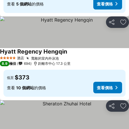
查看
5 個網站
的價格
查看價格
分享
放
Hyatt Regency Hengqin
酒店
寬敞的室內外泳池
5 星級
8.9
極佳
694
距離市中心 17.3 公里
$373
低至
查看
10 個網站
的價格
查看價格
分享
放