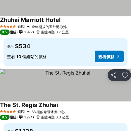
Zhuhai Marriott Hotel
酒店
全年開放的室外游泳池
5 星級
9.2
極佳
1,977
距離海灘 0.7 公里
$534
低至
查看
10 個網站
的價格
查看價格
分享
放
The St. Regis Zhuhai
酒店
68 樓的銥瑞水療中心
5 星級
9.2
極佳
1,274
距離海灘 0.3 公里