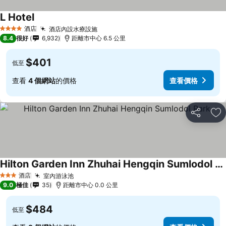
L Hotel
酒店
酒店內設水療設施
4 星級
8.4
很好
6,932
距離市中心 6.5 公里
$401
低至
查看
4 個網站
的價格
查看價格
分享
放
Hilton Garden Inn Zhuhai Hengqin Sumlodol Park
酒店
室內游泳池
3 星級
9.0
極佳
35
距離市中心 0.0 公里
$484
低至