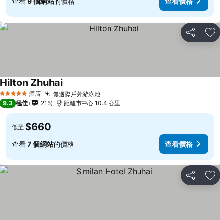
查看
9 個網站
的價格
查看價格
分享
放
Hilton Zhuhai
酒店
無邊際戶外游泳池
5 星級
9.3
極佳
215
距離市中心 10.4 公里
$660
低至
查看
7 個網站
的價格
查看價格
分享
放