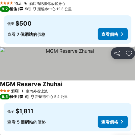
酒店
酒店酒吧讓你放鬆身心
4 星級
9.2
極佳
58
距離市中心 12.3 公里
$500
低至
查看
7 個網站
的價格
查看價格
分享
放
MGM Reserve Zhuhai
酒店
室內外游泳池
3 星級
9.5
極佳
6
距離市中心 5.4 公里
$1,811
低至
查看
5 個網站
的價格
查看價格