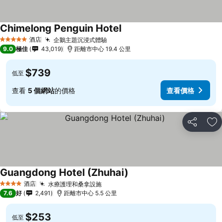
Chimelong Penguin Hotel
酒店
企鵝主題沉浸式體驗
5 星級
9.0
極佳
43,019
距離市中心 19.4 公里
$739
低至
查看
5 個網站
的價格
查看價格
分享
放
Guangdong Hotel (Zhuhai)
酒店
水療護理和桑拿設施
4 星級
7.6
好
2,491
距離市中心 5.5 公里
$253
低至