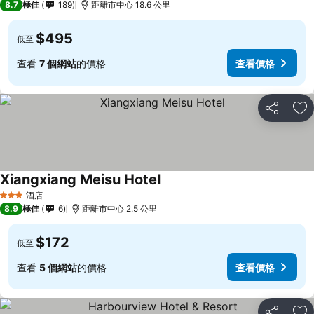
8.7
極佳
189
距離市中心 18.6 公里
$495
低至
查看
7 個網站
的價格
查看價格
分享
放
Xiangxiang Meisu Hotel
酒店
3 星級
8.9
極佳
6
距離市中心 2.5 公里
$172
低至
查看
5 個網站
的價格
查看價格