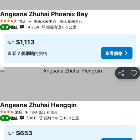
Angsana Zhuhai Phoenix Bay
酒店
悅椿水療中心，融入嶺南文化
5 星級
9.8
極佳
14,259
距離海灘 0.5 公里
$1,113
低至
查看
7 個網站
的價格
查看價格
分享
放
Angsana Zhuhai Hengqin
酒店
悅椿 Spa 和溫泉
4 星級
9.9
極佳
7,901
距離市中心 18.9 公里
$653
低至