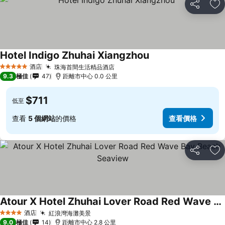
分享
放
Hotel Indigo Zhuhai Xiangzhou
酒店
珠海首間生活精品酒店
5 星級
9.3
極佳
47
距離市中心 0.0 公里
$711
低至
查看
5 個網站
的價格
查看價格
分享
放
Atour X Hotel Zhuhai Lover Road Red Wave Bay Beach Seaview
酒店
紅浪灣海灘美景
4 星級
9.0
極佳
14
距離市中心 2.8 公里