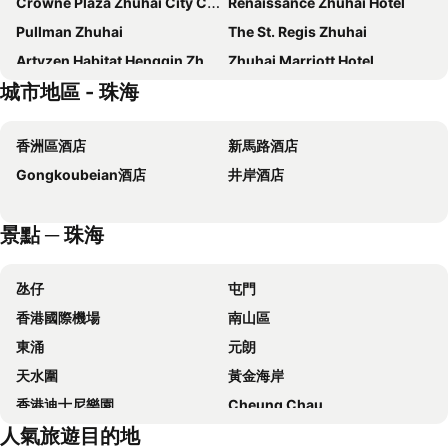
Crowne Plaza Zhuhai City Center By Ihg
Renaissance Zhuhai Hotel
Pullman Zhuhai
The St. Regis Zhuhai
Artyzen Habitat Hengqin Zhuhai
Zhuhai Marriott Hotel
城市地區 - 珠海
Palm Spring Hotel
Hilton Zhuhai
Similan Hotel Zhuhai
InterContinental Zhuhai by IHG
香洲區酒店
新馬路酒店
L Hotel
Zhuhai Marriott Hotel Jinwan
Gongkoubeian酒店
井岸酒店
Guangdong Hotel (Zhuhai)
Fairfield by Marriott Zhuhai
Hyatt Place Zhuhai Jinshi
Angsana Zhuhai Phoenix Bay
景點 ─ 珠海
Hilton Garden Inn Zhuhai Jinan University
Yindo Jasper Hotel Zhuhai
Harbourview Hotel & Resort
Radisson RED Hotel Zhuhai Gongbei Port
氹仔
屯門
Pai Hotel Zhuhai Career Technical College Seaview
珠海碧灣大酒店
香港國際機場
南山區
Hilton Garden Inn Zhuhai Hengqin Sumlodol Park
Hilton Garden Inn Zhuhai Hengqin
東涌
元朗
Holiday Inn Express Zhuhai Gongbei by IHG
Angsana Zhuhai Hengqin
天水圍
黃金海岸
Holiday Inn Zhuhai City Center
Hampton by Hilton Zhuhai Cheng Feng Plaza
香港迪士尼樂園
Cheung Chau
珠海華僑賓館
珠海新海利大酒店
人氣旅遊目的地
珠海長隆國際海洋度假區
葡京娛樂場
珠海金鳳凰酒店
DoubleTree by Hilton Zhuhai Hengqin