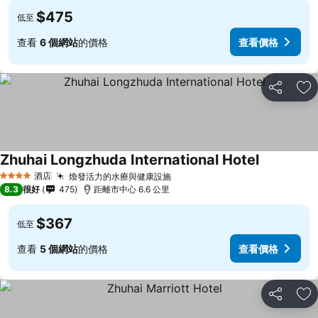
$475
低至
查看
6 個網站
的價格
查看價格
分享
放
Zhuhai Longzhuda International Hotel
酒店
煥發活力的水療與健康設施
4 星級
8.3
很好
475
距離市中心 6.6 公里
$367
低至
查看
5 個網站
的價格
查看價格
分享
放