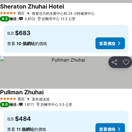
Sheraton Zhuhai Hotel
酒店
煥發活力的水療中心和 24 小時健身中心
5 星級
9.2
極佳
3,810
距離市中心 12.3 公里
$683
低至
查看
10 個網站
的價格
查看價格
分享
放
Pullman Zhuhai
酒店
室外游泳池
5 星級
9.0
極佳
1,817
距離市中心 5.5 公里
$484
低至
查看
11 個網站
的價格
查看價格