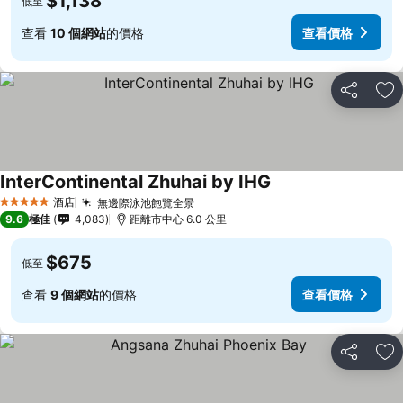
$1,138
低至
查看
10 個網站
的價格
查看價格
分享
放
InterContinental Zhuhai by IHG
酒店
無邊際泳池飽覽全景
5 星級
9.6
極佳
4,083
距離市中心 6.0 公里
$675
低至
查看
9 個網站
的價格
查看價格
分享
放