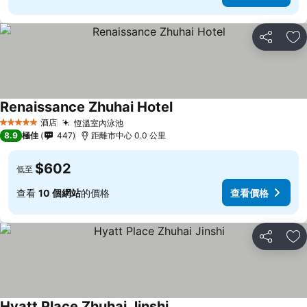
分享
放
Renaissance Zhuhai Hotel
酒店
恆溫室內泳池
5 星級
8.9
極佳
447
距離市中心 0.0 公里
$602
低至
查看
10 個網站
的價格
查看價格
分享
放
Hyatt Place Zhuhai Jinshi