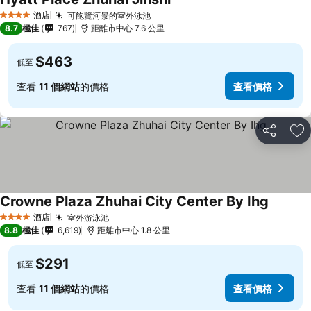
酒店
可飽覽河景的室外泳池
4 星級
8.7
極佳
767
距離市中心 7.6 公里
$463
低至
查看
11 個網站
的價格
查看價格
分享
放
Crowne Plaza Zhuhai City Center By Ihg
酒店
室外游泳池
4 星級
8.8
極佳
6,619
距離市中心 1.8 公里
$291
低至
查看
11 個網站
的價格
查看價格