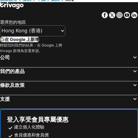
Qingmai Movie Hotel (lovers Road Beach Swimming Pool)
Zhuhai Hailuo Hotel
北京, 北京 酒店
杭州, 浙江 酒店
Zhuhai Aiqinhai Auto Boutique Hotel
Haiyang Express Hotel
Facebook
Twitter
Insta
Yo
珠海大鵬酒店
Zhuhai eight party quick The Tophams Hotel
選擇您的地區
Hotel Indigo Zhuhai Hengqin by IHG
Palm Music Hotel
Yijian Holiday Hotel
Zhuhai Fuwan Hotel
在 Google 上新增
輕鬆找到我們的結果：在 Google 上將
trivago 新增為首選來源。
公司
我們的產品
條款及政策
支援
登入享受會員專屬優惠
建立個人化體驗
會員優惠和會員價