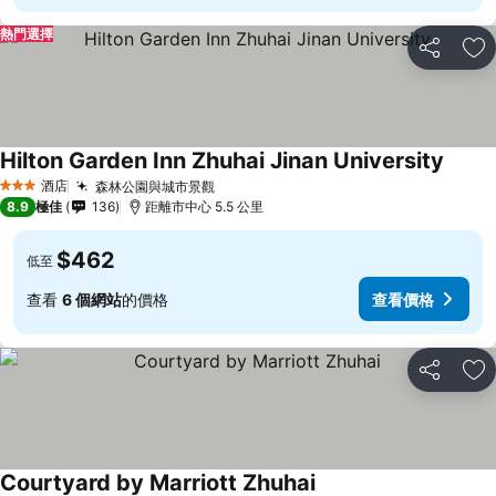
熱門選擇
分享
放
Hilton Garden Inn Zhuhai Jinan University
酒店
森林公園與城市景觀
3 星級
8.9
極佳
136
距離市中心 5.5 公里
$462
低至
查看
6 個網站
的價格
查看價格
分享
放
Courtyard by Marriott Zhuhai