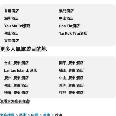
寶安區
深圳寶安國際機場
Elephant Hotel
Zhuhai Aqueen Hotel
香港酒店
澳門酒店
香洲區
珠海拱北汽車客運站
金湾毛林大酒店
Zhuhai Dehan Hotel
深圳酒店
中山酒店
澳門舊城區
水舞間
MeiQiu-Fino Hotel
Hampton by Hilton Zhuhai Gongbei Port
Yau Ma Tei酒店
Sha Tin酒店
大三巴牌坊
澳門漁人碼頭
Zhuhai Holiday Resort Hotel
Courtyard by Marriott Zhuhai
佛山酒店
Tai Kok Tsui酒店
Chimelong International Ocean Tourist Resort
井岸
Nanyang Seascape Hotel
Hotel Indigo Zhuhai Xiangzhou
東莞酒店
Zhuhai Sandie Waterfalls
珠海景山公園
珠海彩虹屋
Da Hengqin Superior Talent Residence
更多人氣旅遊目的地
情侣路
Zhuhai xiangzhou coach station
Bamboo Hotel Zhuhai
Chimelong Penguin Hotel
珠海美人魚雕像
大炮臺
Grand Ocean View Hotel Zhuhai
Zhuhai Hengqin Haojing Mercure (changlong Tourism Resort)
台山, 廣東 酒店
開平, 廣東 酒店
昂坪360
議事廳前地
Welcome To Qingju Hotel (zhuhai Beachfront Swimming Pool Road Store)
Premier Hotel (zhuhai Gongbei Port Zhuhai Station Branch)
Lantau Island, 酒店
鶴山, 廣東 酒店
金蓮花廣場
Song Yusheng Park
Green Tree Inn Zhuhai Meihua West Road
Shiye Youth Hostel
廣州, 廣東 酒店
中山, 廣東 酒店
Sunny Bay Metro Station
City Comfort Inn Zhuhai Qinglv Middle Road Riyuebei Grand Theater
To Home
佛山, 廣東 酒店
東莞, 廣東 酒店
99 Inn Zhuhai Xiangzhou Qinglu Middle Road
Sea View Hotel
清遠, 廣東 酒店
江門, 廣東 酒店
Hanting (Zhuhai Middle Qinglv Road)
Jinjiang Inn Zhuhai Xiangzhou Lovers Central Road
肇慶, 廣東 酒店
從化, 廣東 酒店
查看珠海所有住宿
Yujia Inn (zhuhai Hengqin Ocean Kingdom)
Grand Ocean View Hotel Zhuhai
增城, 廣東 酒店
澳門, 澳門 酒店
Hui Hotel
Maihao International Hotel
酒店搜尋
亞洲
中國
廣東
珠海
深圳, 廣東 酒店
上海, 上海 酒店