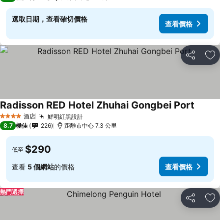
選取日期，查看確切價格
查看價格
分享
放
Radisson RED Hotel Zhuhai Gongbei Port
酒店
鮮明紅黑設計
4 星級
8.7
極佳
226
距離市中心 7.3 公里
$290
低至
查看
5 個網站
的價格
查看價格
熱門選擇
分享
放