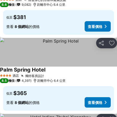
5 星級
8.6
極佳
9,082
距離市中心 6.4 公里
$381
低至
查看
8 個網站
的價格
查看價格
分享
放
Palm Spring Hotel
酒店
獨特客房設計
4 星級
8.5
極佳
4,397
距離市中心 6.4 公里
$365
低至
查看
8 個網站
的價格
查看價格