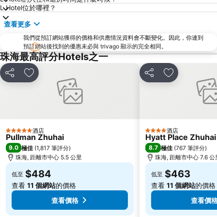
L Hotel位於哪裡？
斗門區
珠海金灣機場
查看更多
金灣區
九洲港
我們從預訂網站獲得的價格和供應情況資料會不斷變化。因此，你連到
議事廳前地
大嶼山
預訂網站後找到的優惠未必與 trivago 顯示的完全相同。
珠海景山公園
澳門國際機場
珠海最高評分Hotels之一
金蓮花廣場
Zhuhai xiangzhou coach station
分享
放到收藏夾
分享
放到收藏夾
Tai O
Chimelong International Ocean Tourist Resort
媽閣廟
Tung Chung Metro Station
CityGate Outlet
圓明新園
主教山聖堂
總統娛樂場
酒店
酒店
5 星級
4 星級
Pullman Zhuhai
Hyatt Place Zhuhai
井岸
Asia World Expo Center
9.0
8.7
極佳
(
1,817 筆評分
)
極佳
(
767 筆評分
)
珠海美人魚雕像
大炮臺
珠海, 距離市中心 5.5 公里
珠海, 距離市中心 7.6 公
Casino Babylon
Zhuhai Sandie Waterfalls
$484
$463
低至
低至
The Third Affiliated Hospital Sun YatSen University
Sun Yat-sen University
查看
11 個網站
的價格
查看
11 個網站
的價格
Flora Gardens
International Youth Dance Festival
查看價格
查看價