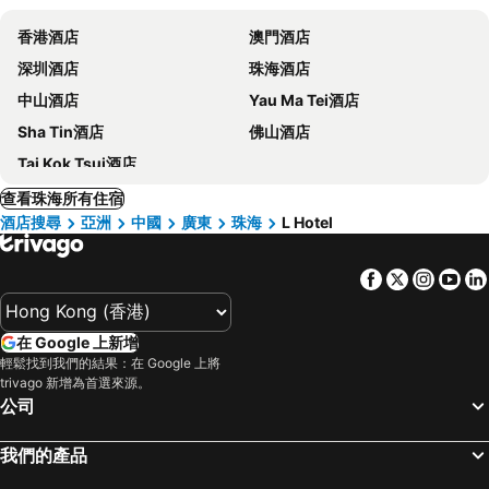
香港酒店
澳門酒店
深圳酒店
珠海酒店
中山酒店
Yau Ma Tei酒店
Sha Tin酒店
佛山酒店
Tai Kok Tsui酒店
查看珠海所有住宿
酒店搜尋
亞洲
中國
廣東
珠海
L Hotel
Facebook
Twitter
Insta
Yo
在 Google 上新增
輕鬆找到我們的結果：在 Google 上將
trivago 新增為首選來源。
公司
我們的產品