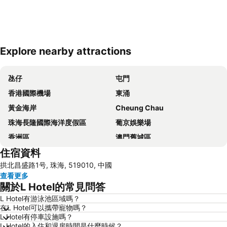
Explore nearby attractions
展開地圖
氹仔
屯門
香港國際機場
東涌
黃金海岸
Cheung Chau
珠海長隆國際海洋度假區
葡京娛樂場
香洲區
澳門舊城區
住宿資料
珠海拱北汽車客運站
水舞間
拱北昌盛路1号, 珠海, 519010, 中國
大三巴牌坊
澳門漁人碼頭
查看更多
香港屯門
情侣路
關於L Hotel的常見問答
珠海灣仔碼頭
新馬路
L Hotel有游泳池區域嗎？
在L Hotel可以攜帶寵物嗎？
Gongkoubeian
澳門外港客運碼頭
L Hotel有停車設施嗎？
澳門格蘭披治大賽車
澳門旅遊塔
L Hotel的入住和退房時間是什麼時候？