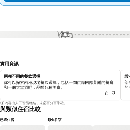
1 / 28
實用資訊
兩種不同的餐飲選擇
設
你可以探索兩種現場餐飲選擇，包括一間供應國際菜餚的餐廳
部
和一個大堂酒吧，品嚐各種美食。
的
內容由人工智能總結，未必百分百準確。
與類似住宿比較
已選住宿
類似住宿