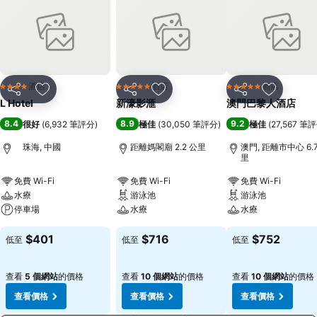
酒店
酒店
酒店
4 星級
5 星級
5 星級
分享
放到收藏夾
分享
放到收藏夾
分享
放到收藏
L Hotel
新濠影滙
澳門巴黎人酒店
8.4
8.9
9.2
很好
(
6,932 筆評分
)
極佳
(
30,050 筆評分
)
極佳
(
27,567 筆
珠海, 中國
距離媽閣廟 2.2 公里
澳門, 距離市中心 6.
里
免費 Wi-Fi
免費 Wi-Fi
免費 Wi-Fi
水療
游泳池
游泳池
停車場
水療
水療
$401
$716
$752
低至
低至
低至
查看
5 個網站
的價格
查看
10 個網站
的價格
查看
10 個網站
的價格
查看價格
查看價格
查看價格