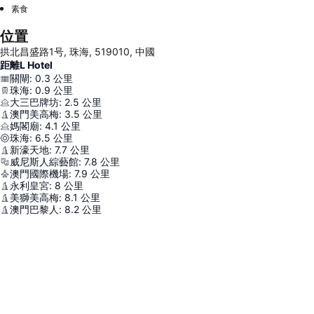
素食
位置
拱北昌盛路1号, 珠海, 519010, 中國
距離L Hotel
關閘
:
0.3
公里
珠海
:
0.9
公里
大三巴牌坊
:
2.5
公里
澳門美高梅
:
3.5
公里
媽閣廟
:
4.1
公里
珠海
:
6.5
公里
新濠天地
:
7.7
公里
威尼斯人綜藝館
:
7.8
公里
澳門國際機場
:
7.9
公里
永利皇宮
:
8
公里
美獅美高梅
:
8.1
公里
澳門巴黎人
:
8.2
公里