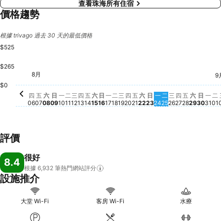
查看珠海所有住宿
價格趨勢
根據 trivago 過去 30 天的最低價格
$525
$265
星期六, 8月 08
$525
星期六, 8月 15
$508
星期六, 8月 22
$507
星期六, 
$507
星期五, 8月 07
$495
星期五, 8月 14
$478
星期五, 8
$482
8月
星期五, 8月 21
$464
星期四, 8月 06
$457
9
星期日, 8月 09
$448
星期四, 8月 13
$447
星期二, 8月 18
$448
星期二, 8月 25
$448
星期四, 8月 
$448
星期一, 8月 10
$443
星期二, 8月 11
$446
星期三, 8月 12
$446
星期日, 8月 16
$441
星期一, 8月 17
$441
星期三, 8月 19
$443
星期四, 8月 20
$441
星期日, 8月 23
$441
星期一, 8月 24
$441
星期三, 8月 2
$441
星期日
$441
星期
$4
星
$
$0
四
五
六
日
一
二
三
四
五
六
日
一
二
三
四
五
六
日
一
二
三
四
五
六
日
一
二
06
07
08
09
10
11
12
13
14
15
16
17
18
19
20
21
22
23
24
25
26
27
28
29
30
31
01
評價
很好
8.4
根據 6,932
筆熱門網站評分
設施推介
大堂 Wi-Fi
客房 Wi-Fi
水療