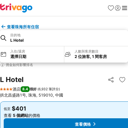
收藏夾
登入
選
查看珠海所有住宿
目的地
L Hotel
入住/退房
人數與客房數目
選擇日期
2 位旅客, 1 間客房
佣金如何影響排名
L Hotel
分享
放
酒店
8.4
很好
(
6,932 筆評分
)
4 星級
拱北昌盛路1号, 珠海, 519010, 中國
$401
$401
低至
低至
查看
5 個網站
的價格
查看
5 個網站
的價格
查看價格
查看價格