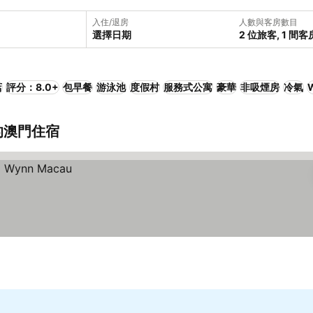
入住/退房
人數與客房數目
選擇日期
2 位旅客, 1 間客
店
評分：8.0+
包早餐
游泳池
度假村
服務式公寓
豪華
非吸煙房
冷氣
W
近的澳門住宿