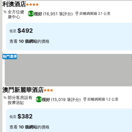
利澳酒店
4 星級
全方位健
很好
(16,951 筆評分)
8.3
距離媽閣廟 2.1 公里
康中心
$492
低至
查看
10 個網站
的價格
熱門選擇
澳門新麗華酒店
3 星級
部分客房設有
很好
(15,019 筆評分)
8.3
距離媽閣廟 1.2 公里
按摩浴缸
$382
低至
查看
10 個網站
的價格