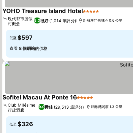
YOHO Treasure Island Hotel
5 星級
現代都市度假
很好
(1,014 筆評分)
8.3
距離澳門舊城區 0.6 公里
村概念
$597
低至
查看
8 個網站
的價格
Sofitel Macau At Ponte 16
5 星級
Club Millésime
極佳
(29,513 筆評分)
9.0
距離媽閣廟 1.3 公里
行政酒廊
$326
低至