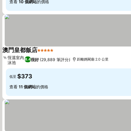
查看
10 個網站
的價格
澳門皇都飯店
5 星級
恆溫室內
很好
(29,889 筆評分)
8.4
距離媽閣廟 2.0 公里
泳池
$373
低至
查看
11 個網站
的價格