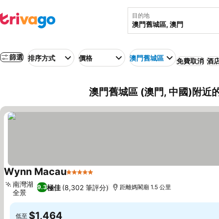
目的地
篩選
排序方式
價格
澳門舊城區
免費取消
酒
澳門舊城區 (澳門, 中國)附
Wynn Macau
5 星級
南灣湖
極佳
(8,302 筆評分)
9.3
距離媽閣廟 1.5 公里
全景
$1,464
低至