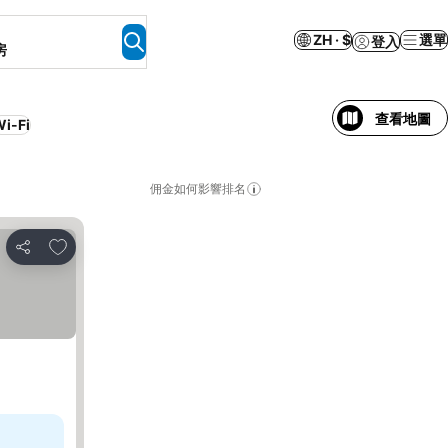
ZH · $
選單
登入
房
查看地圖
i-Fi
佣金如何影響排名
放到收藏夾
分享