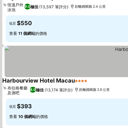
5 星級
恆溫戶外
極佳
(13,597 筆評分)
9.0
距離媽閣廟 2.4 公里
泳池
$550
低至
查看
11 個網站
的價格
Harbourview Hotel Macau
4 星級
布拉格餐廳
極佳
(13,174 筆評分)
9.0
距離媽閣廟 2.6 公里
及酒吧
$393
低至
查看
10 個網站
的價格