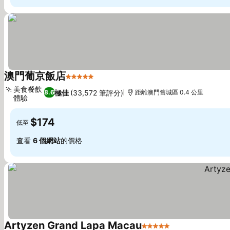
澳門葡京飯店
5 星級
美食餐飲
極佳
(33,572 筆評分)
8.6
距離澳門舊城區 0.4 公里
體驗
$174
低至
查看
6 個網站
的價格
Artyzen Grand Lapa Macau