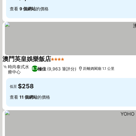
查看
9 個網站
的價格
澳門英皇娛樂飯店
4 星級
時尚泰式水
極佳
(9,963 筆評分)
8.7
距離媽閣廟 1.1 公里
療中心
$258
低至
查看
11 個網站
的價格