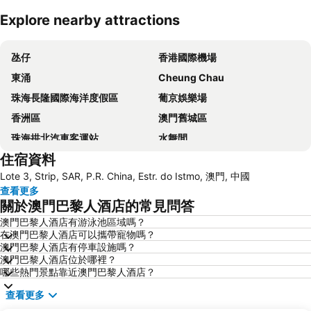
Explore nearby attractions
展開地圖
氹仔
香港國際機場
東涌
Cheung Chau
珠海長隆國際海洋度假區
葡京娛樂場
香洲區
澳門舊城區
珠海拱北汽車客運站
水舞間
住宿資料
大三巴牌坊
澳門漁人碼頭
Lote 3, Strip, SAR, P.R. China, Estr. do Istmo, 澳門, 中國
香港屯門
情侣路
查看更多
珠海灣仔碼頭
新馬路
關於澳門巴黎人酒店的常見問答
Gongkoubeian
澳門外港客運碼頭
澳門巴黎人酒店有游泳池區域嗎？
在澳門巴黎人酒店可以攜帶寵物嗎？
澳門格蘭披治大賽車
澳門旅遊塔
澳門巴黎人酒店有停車設施嗎？
斗門區
珠海金灣機場
澳門巴黎人酒店位於哪裡？
哪些熱門景點靠近澳門巴黎人酒店？
金灣區
九洲港
查看更多
議事廳前地
大嶼山