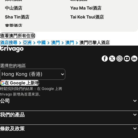
中山酒店
Yau Ma Tei酒店
Sha Tin酒店
Tai Kok Tsui酒店
東莞酒店
查看澳門所有住宿
酒店搜尋
亞洲
中國
澳門
澳門
澳門巴黎人酒店
Facebook
Twitter
Insta
Yo
選擇您的地區
在 Google 上新增
輕鬆找到我們的結果：在 Google 上將
trivago 新增為首選來源。
公司
我們的產品
條款及政策