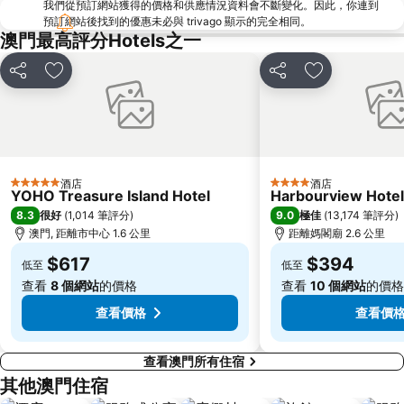
我們從預訂網站獲得的價格和供應情況資料會不斷變化。因此，你連到
珠海景山公園
澳門國際機場
預訂網站後找到的優惠未必與 trivago 顯示的完全相同。
金蓮花廣場
Zhuhai xiangzhou coach station
澳門最高評分Hotels之一
Tai O
Chimelong International Ocean Tourist Resort
分享
放到收藏夾
分享
放到收藏夾
媽閣廟
Tung Chung Metro Station
CityGate Outlet
主教山聖堂
圓明新園
總統娛樂場
井岸
Asia World Expo Center
酒店
酒店
5 星級
4 星級
珠海美人魚雕像
Casino Babylon
YOHO Treasure Island Hotel
Harbourview Hote
8.3
9.0
很好
(
1,014 筆評分
)
極佳
(
13,174 筆評分
)
大炮臺
Zhuhai Sandie Waterfalls
澳門, 距離市中心 1.6 公里
距離媽閣廟 2.6 公里
The Third Affiliated Hospital Sun YatSen University
Sun Yat-sen University
$617
$394
低至
低至
Song Yusheng Park
International Youth Dance Festival
查看
8 個網站
的價格
查看
10 個網站
的價格
Flora Gardens
Airport Metro Station
查看價格
查看價
查看澳門所有住宿
其他澳門住宿