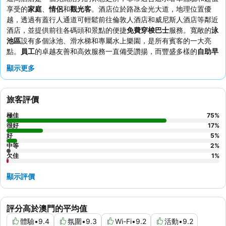
享受的
家庭
、
情侶
和
觀光客
。酒店位於路氹金光大道，地理位置優
越，透過有蓋行人通道可輕鬆前往倫敦人酒店和威尼斯人酒店等鄰近
酒店，並提供前往各碼頭和景點的便捷
免費穿梭巴士
服務。寬敞的
泳
池區
設有多個泳池、滑水梯和專屬水上樂園，是所有賓客的一大亮
點。
員工
的卓越友善和高效服務一直備受讚揚，而豐盛多樣的
自助早
餐
更提供龍蝦和刺身等選擇。如欲享受真正特別的住宿體驗，建議預
顯示更多
訂高樓層客房，欣賞路氹金光大道令人印象深刻的天際線美景。
旅客評價
極佳
75
%
很好
17
%
好
5
%
中等
2
%
欠佳
1
%
顯示評價
評分高於澳門的平均值
體驗
•
9.4
氛圍
•
9.3
Wi-Fi
•
9.2
活動
•
9.2