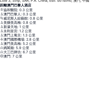
Lote 3, Strip, SAR, P.R. China, Estr. do Istmo, 澳門, 中國
距離澳門巴黎人酒店
協和醫院
:
0.3
公里
澳門巴黎人
:
0.3
公里
威尼斯人綜藝館
:
0.8
公里
美獅美高梅
:
0.8
公里
新濠天地
:
1
公里
永利皇宮
:
1.2
公里
澳門上葡京
:
1.3
公里
澳門國際機場
:
2.8
公里
澳門美高梅
:
5.2
公里
媽閣廟
:
5.9
公里
大三巴牌坊
:
6.7
公里
澳門
:
7
公里