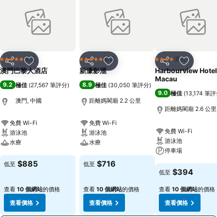
酒店
酒店
酒店
5 星級
5 星級
4 星級
分享
放到收藏夾
分享
放到收藏夾
分享
放到收藏
澳門巴黎人酒店
新濠影滙
Harbourview Hotel
Macau
9.2
8.9
極佳
(
27,567 筆評分
)
極佳
(
30,050 筆評分
)
9.0
極佳
(
13,174 筆
澳門, 中國
距離媽閣廟 2.2 公里
距離媽閣廟 2.6 公里
免費 Wi-Fi
免費 Wi-Fi
免費 Wi-Fi
游泳池
游泳池
游泳池
水療
水療
停車場
查看價格
查看價格
$885
$716
低至
低至
查看價格
$394
低至
查看
10 個網站
的價格
查看
10 個網站
的價格
查看
10 個網站
的價格
查看價格
查看價格
查看價格