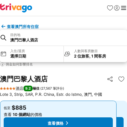
收藏夾
登入
選
查看澳門所有住宿
目的地
澳門巴黎人酒店
入住/退房
人數與客房數目
選擇日期
2 位旅客, 1 間客房
佣金如何影響排名
澳門巴黎人酒店
分享
放
酒店
9.2
極佳
(
27,567 筆評分
)
5 星級
Lote 3, Strip, SAR, P.R. China, Estr. do Istmo, 澳門, 中國
$885
$885
低至
低至
查看
10 個網站
的價格
查看
10 個網站
的價格
查看價格
查看價格