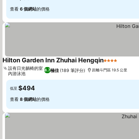
查看
6 個網站
的價格
Hilton Garden Inn Zhuhai Hengqin
4 星級
設有日光躺椅的室
極佳
(189 筆評分)
8.7
距離斗門區 19.5 公里
內游泳池
$494
低至
查看
8 個網站
的價格