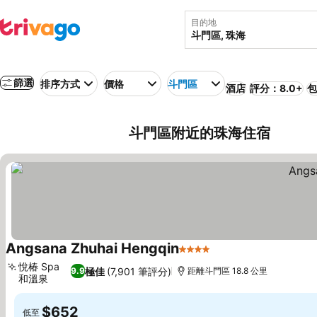
目的地
篩選
排序方式
價格
斗門區
酒店
評分：8.0+
包
斗門區附近的珠海住宿
Angsana Zhuhai Hengqin
4 星級
悅椿 Spa
極佳
(7,901 筆評分)
9.9
距離斗門區 18.8 公里
和溫泉
$652
低至