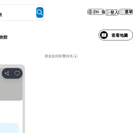
ZH · $
選單
登入
房
查看地圖
旅館
佣金如何影響排名
放到收藏夾
分享