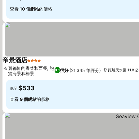
查看
10 個網站
的價格
帝景酒店
4 星級
查看價格
麗都軒的粵菜和西餐, 飽
很好
(21,345 筆評分)
8.1
距離天水圍 11.8 
覽海景和橋景
查看價格
$533
低至
查看
9 個網站
的價格