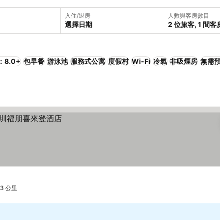
入住/退房
人數與客房數目
選擇日期
2 位旅客, 1 間客
8.0+
包早餐
游泳池
服務式公寓
度假村
Wi-Fi
冷氣
非吸煙房
無需
3 公里