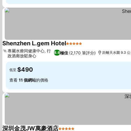
Shenzhen L.gem Hotel
5 星級
查看價格
專屬水療同健康中心, 行
極佳
(2,170 筆評分)
8.6
距離天水圍 9.3 
政酒廊放鬆身心
查看價格
$490
低至
查看
11 個網站
的價格
深圳金茂JW萬豪酒店