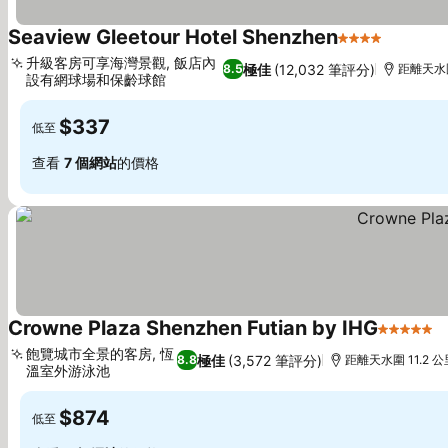
Seaview Gleetour Hotel Shenzhen
4 星級
查看價
升級客房可享海灣景觀, 飯店內
極佳
(12,032 筆評分)
8.5
距離天水圍
設有網球場和保齡球館
查看價格
$337
低至
查看
7 個網站
的價格
Crowne Plaza Shenzhen Futian by IHG
5 星級
飽覽城市全景的客房, 恆
極佳
(3,572 筆評分)
8.8
距離天水圍 11.2 公
溫室外游泳池
查看價格
$874
低至