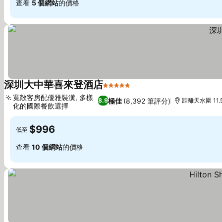
查看
5 個網站
的價格
深圳大中華喜來登酒店
5 星級
查看價格
寬敞客房配優雅裝潢, 多樣
極佳
(8,392 筆評分)
8.9
距離天水圍 11.
化的國際餐飲選擇
查看價格
$996
低至
查看
10 個網站
的價格