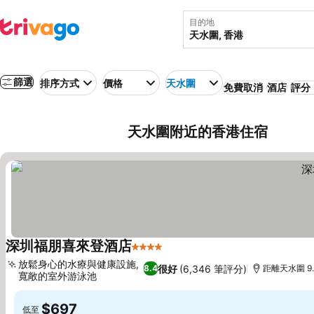
目的地
篩選
排序方式
價格
天水圍
免費取消
酒店
評分：
天水圍附近的香港住宿
深圳福朋喜來登酒店
4 星級
查看價格
放鬆身心的水療與健康設施,
很好
(6,346 筆評分)
8.4
距離天水圍 9.
寬敞的室外游泳池
查看價格
$697
低至