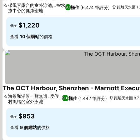
5 星級
查看價格
帶風景露台的室外泳池, JW水
極佳
(6,474 筆評分)
9.1
距離天水圍 10
療中心的健康聖地
查看價格
$1,220
低至
查看
10 個網站
的價格
The OCT Harbour, Shenzhen - Marriott Exec
海景和湖景一覽無遺, 度假
極佳
(1,442 筆評分)
9.0
距離天水圍 8.7
村風格的室外泳池
查看價格
$953
低至
查看
9 個網站
的價格