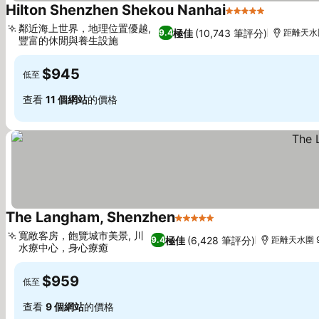
Hilton Shenzhen Shekou Nanhai
5 星級
查看價格
鄰近海上世界，地理位置優越,
極佳
(10,743 筆評分)
9.4
距離天水圍
豐富的休閒與養生設施
查看價格
$945
低至
查看
11 個網站
的價格
The Langham, Shenzhen
5 星級
查看價格
寬敞客房，飽覽城市美景, 川
極佳
(6,428 筆評分)
9.4
距離天水圍 9
水療中心，身心療癒
查看價格
$959
低至
查看
9 個網站
的價格