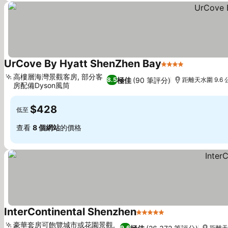
UrCove By Hyatt ShenZhen Bay
4 星級
查看價格
高樓層海灣景觀客房, 部分客
極佳
(90 筆評分)
8.5
距離天水圍 9.6 
房配備Dyson風筒
查看價格
$428
低至
查看
8 個網站
的價格
InterContinental Shenzhen
5 星級
查看價格
豪華套房可飽覽城市或花園景觀,
9.6
距離天水