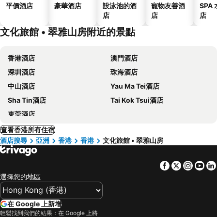
平價酒店
豪華酒店
設泳池的酒
寵物友善酒
SPA
店
店
店
文化旅館 • 翠雅山房附近的景點
香港酒店
澳門酒店
深圳酒店
珠海酒店
中山酒店
Yau Ma Tei酒店
Sha Tin酒店
Tai Kok Tsui酒店
東莞酒店
查看香港所有住宿
酒店搜尋
亞洲
香港
香港
文化旅館 • 翠雅山房
Facebook
Twitter
Insta
Yo
選擇您的地區
在 Google 上新增
輕鬆找到我們的結果：在 Google 上將