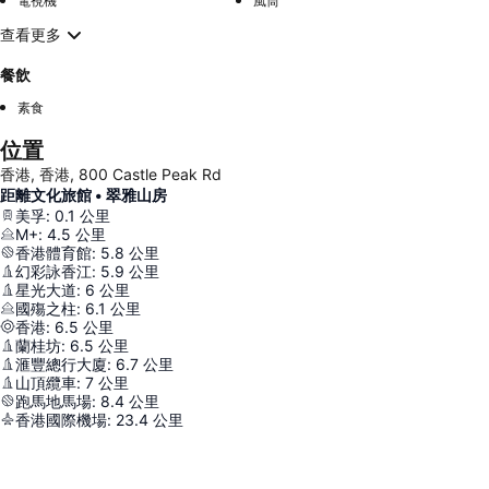
電視機
風筒
查看更多
餐飲
素食
位置
香港, 香港, 800 Castle Peak Rd
距離文化旅館 • 翠雅山房
美孚
:
0.1
公里
M+
:
4.5
公里
香港體育館
:
5.8
公里
幻彩詠香江
:
5.9
公里
星光大道
:
6
公里
國殤之柱
:
6.1
公里
香港
:
6.5
公里
蘭桂坊
:
6.5
公里
滙豐總行大廈
:
6.7
公里
山頂纜車
:
7
公里
跑馬地馬場
:
8.4
公里
香港國際機場
:
23.4
公里