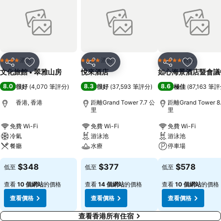
酒店
酒店
酒店
4 星級
4 星級
5 星級
分享
放到收藏夾
分享
放到收藏夾
分享
放到收藏
文化旅館 • 翠雅山房
悅來酒店
如心海景酒店暨會議
8.0
8.3
8.6
很好
(
4,070 筆評分
)
很好
(
37,593 筆評分
)
極佳
(
87,163 筆
香港, 香港
距離Grand Tower 7.7 公
距離Grand Tower 8
里
里
免費 Wi-Fi
免費 Wi-Fi
免費 Wi-Fi
冷氣
游泳池
游泳池
餐廳
水療
停車場
$348
$377
$578
低至
低至
低至
查看
10 個網站
的價格
查看
14 個網站
的價格
查看
10 個網站
的價格
查看價格
查看價格
查看價格
查看香港所有住宿