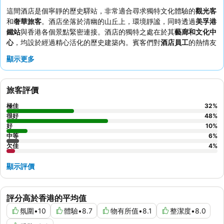
```
這間酒店是個寧靜的歷史驛站，非常適合尋求獨特文化體驗的
觀光客
和
奢華旅客
。酒店坐落於清幽的山丘上，環境靜謐，同時透過
美孚港
鐵站
與香港各個景點緊密連接。酒店的獨特之處在於其
藝廊和文化中
心
，均設於經過精心活化的歷史建築內。賓客們對
酒店員工
的熱情友
善以及酒店內餐飲選擇的品質讚不絕口。如欲享受真正沉浸式的住宿
顯示更多
體驗，不妨探索酒店內各個
文化保育
的特色。
```
旅客評價
極佳
32
%
很好
48
%
好
10
%
中等
6
%
欠佳
4
%
顯示評價
評分高於香港的平均值
氛圍
•
10
體驗
•
8.7
物有所值
•
8.1
整潔度
•
8.0