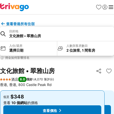
收藏夾
登入
選
查看香港所有住宿
目的地
文化旅館 • 翠雅山房
入住/退房
人數與客房數目
選擇日期
2 位旅客, 1 間客房
佣金如何影響排名
文化旅館 • 翠雅山房
分享
放
酒店
8.0
很好
(
4,070 筆評分
)
4 星級
香港, 香港, 800 Castle Peak Rd
$348
$348
低至
低至
查看
10 個網站
的價格
查看
10 個網站
的價格
查看價格
查看價格