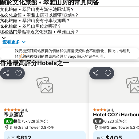
關於文化旅館 • 翠雅山房的常見問答
天水圍
Wan Chai Metro Station
文化旅館 • 翠雅山房有游泳池區域嗎？
在文化旅館 • 翠雅山房可以攜帶寵物嗎？
海洋公園
深水埗區
文化旅館 • 翠雅山房有停車設施嗎？
黃金海岸
香港迪士尼樂園
文化旅館 • 翠雅山房位於哪裡？
哪些熱門景點靠近文化旅館 • 翠雅山房？
新界
羅湖口岸
查看更多
羅湖
東門步行街
我們從預訂網站獲得的價格和供應情況資料會不斷變化。因此，你連到
North Point Metro Station
中環
預訂網站後找到的優惠未必與 trivago 顯示的完全相同。
Cheung Chau
羅湖口岸
香港最高評分Hotels之一
Sheung Wan Metro Station
Tsing Yi Metro Station
分享
放到收藏夾
分享
放到收藏夾
寶安區
深圳寶安國際機場
九龍城
朗豪坊
Causeway Bay Metro Station
世界之窗
東九龍
龍崗區
酒店
酒店
5 星級
4 星級
帝京酒店
Hotel COZi Harbou
深圳站
深圳野生動物園
8.9
6.9
極佳
(
57,328 筆評分
)
(
6,223 筆評分
)
大梅沙海濱公園
皇崗口岸
距離Grand Tower 0.8 公里
距離Grand Tower 5.2
鹽田區
長洲
$812
$405
低至
低至