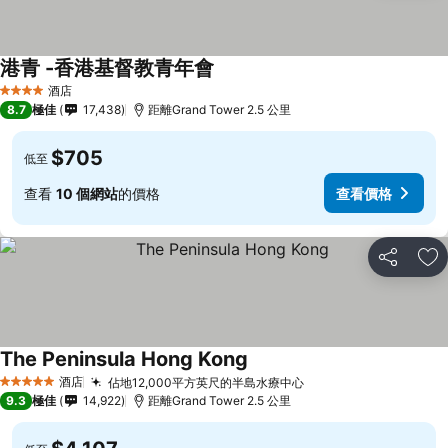
港青 -香港基督教青年會
酒店
4 星級
8.7
極佳
17,438
距離Grand Tower 2.5 公里
$705
低至
查看
10 個網站
的價格
查看價格
分享
放
The Peninsula Hong Kong
酒店
佔地12,000平方英尺的半島水療中心
5 星級
9.3
極佳
14,922
距離Grand Tower 2.5 公里