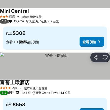
Mini Central
酒店
頂樓可飽覽美景
3 星級
6.8
15,765
距離海洋公園 4.2 公里
$306
低至
查看
10 個網站
的價格
查看價格
分享
放
富薈上環酒店
酒店
城市景觀天台花園
4 星級
8.2
很好
11,455
距離Grand Tower 4.1 公里
$558
低至