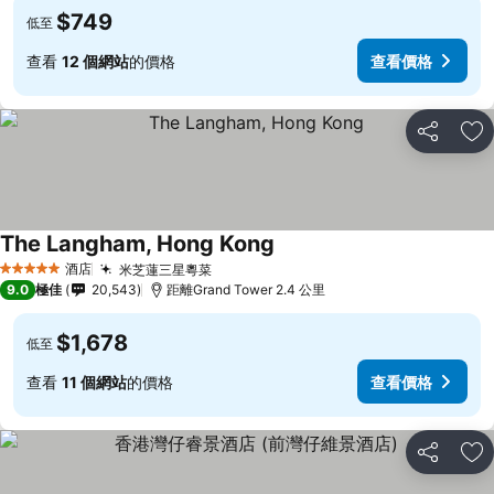
$749
低至
查看
12 個網站
的價格
查看價格
分享
放
The Langham, Hong Kong
酒店
米芝蓮三星粵菜
5 星級
9.0
極佳
20,543
距離Grand Tower 2.4 公里
$1,678
低至
查看
11 個網站
的價格
查看價格
分享
放