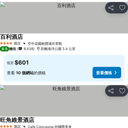
分享
放
百利酒店
酒店
空中花園飽覽城市景觀
4 星級
8.5
極佳
8,438
距離海洋公園 3.4 公里
$601
低至
查看
10 個網站
的價格
查看價格
分享
放
旺角維景酒店
酒店
Cafe Concourse 的國際美食