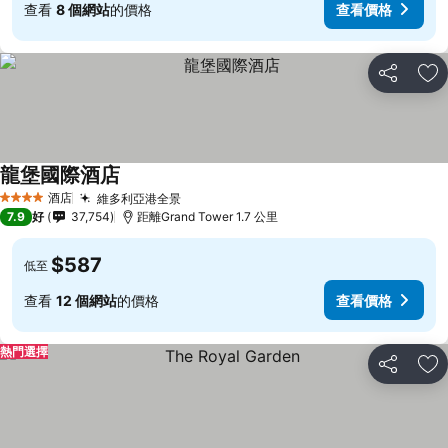
查看
8 個網站
的價格
查看價格
分享
放
龍堡國際酒店
酒店
維多利亞港全景
4 星級
7.9
好
37,754
距離Grand Tower 1.7 公里
$587
低至
查看
12 個網站
的價格
查看價格
熱門選擇
分享
放