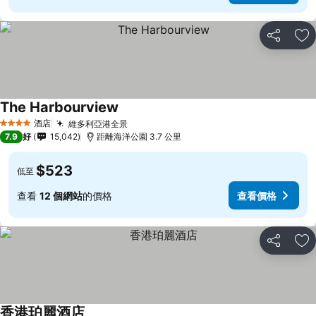
分享
放
The Harbourview
酒店
維多利亞港全景
4 星級
7.9
好
15,042
距離海洋公園 3.7 公里
$523
低至
查看
12 個網站
的價格
查看價格
分享
放
香港珀麗酒店