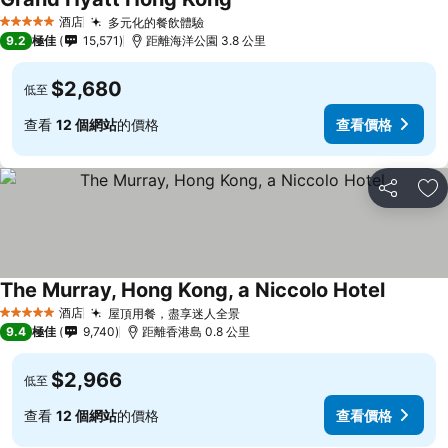
酒店
多元化的餐飲體驗
5 星級
9.2
極佳
15,571
距離海洋公園 3.8 公里
$2,680
低至
查看
12 個網站
的價格
查看價格
分享
放
The Murray, Hong Kong, a Niccolo Hotel
酒店
屋頂用餐，盡享迷人全景
5 星級
9.4
極佳
9,740
距離香港島 0.8 公里
$2,966
低至
查看
12 個網站
的價格
查看價格