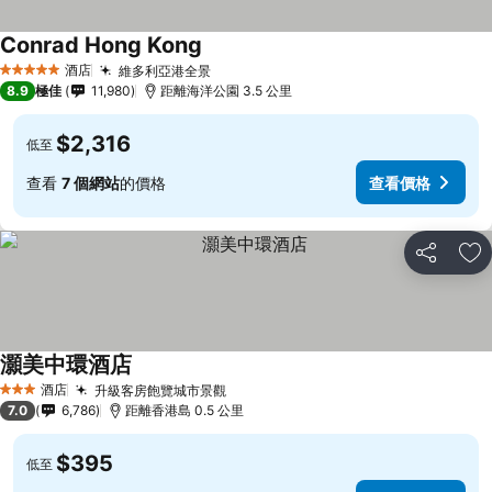
Conrad Hong Kong
酒店
維多利亞港全景
5 星級
8.9
極佳
11,980
距離海洋公園 3.5 公里
$2,316
低至
查看
7 個網站
的價格
查看價格
分享
放
灝美中環酒店
酒店
升級客房飽覽城市景觀
3 星級
7.0
6,786
距離香港島 0.5 公里
$395
低至