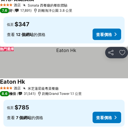
酒店
Sonata 西餐廳的餐飲體驗
4 星級
7.6
好
17,891
距離海洋公園 3.8 公里
$347
低至
查看
12 個網站
的價格
查看價格
熱門選擇
分享
放
Eaton Hk
酒店
米芝蓮星級粵菜餐廳
4 星級
8.6
極佳
31,541
距離Grand Tower 1.1 公里
$785
低至
查看
7 個網站
的價格
查看價格