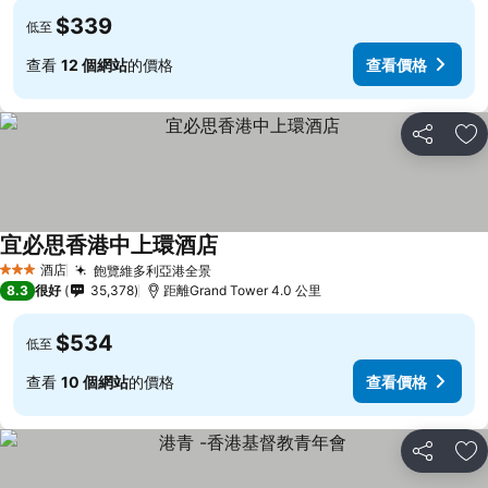
$339
低至
查看
12 個網站
的價格
查看價格
分享
放
宜必思香港中上環酒店
酒店
飽覽維多利亞港全景
3 星級
8.3
很好
35,378
距離Grand Tower 4.0 公里
$534
低至
查看
10 個網站
的價格
查看價格
分享
放