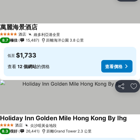
萬麗海景酒店
酒店
維多利亞港全景
5 星級
8.7
極佳
15,487
距離海洋公園 3.8 公里
$1,733
低至
查看
12 個網站
的價格
查看價格
分享
放
Holiday Inn Golden Mile Hong Kong By Ihg
酒店
尖沙咀黃金地段
4 星級
8.3
很好
26,441
距離Grand Tower 2.3 公里