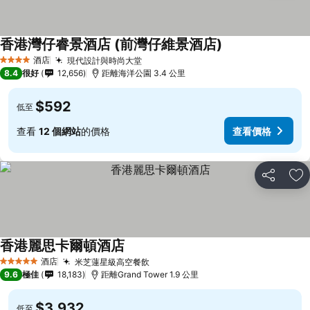
香港灣仔睿景酒店 (前灣仔維景酒店)
酒店
現代設計與時尚大堂
4 星級
8.4
很好
12,656
距離海洋公園 3.4 公里
$592
低至
查看
12 個網站
的價格
查看價格
分享
放
香港麗思卡爾頓酒店
酒店
米芝蓮星級高空餐飲
5 星級
9.6
極佳
18,183
距離Grand Tower 1.9 公里
$3,932
低至