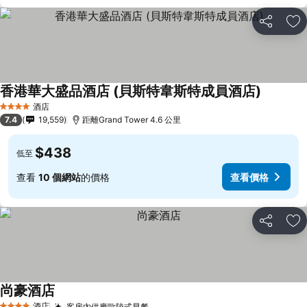
分享
放
香港華大盛品酒店 (貝斯特韋斯特成員酒店)
酒店
4 星級
7.4
19,559
距離Grand Tower 4.6 公里
$438
低至
查看
10 個網站
的價格
查看價格
分享
放
尚豪酒店
酒店
客房內供應歐陸式早餐