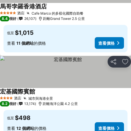
馬哥孛羅香港酒店
酒店
Cafe Marco 的多樣化國際自助餐
5 星級
8.4
很好
26,107
距離Grand Tower 2.5 公里
$1,015
低至
查看
11 個網站
的價格
查看價格
分享
放
宏基國際賓館
酒店
城市與海港全景
4 星級
8.2
很好
13,174
距離海洋公園 4.2 公里
$498
低至
查看
12 個網站
的價格
查看價格