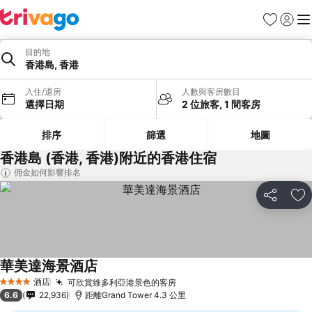
收藏夾
登入
選
目的地
香港島, 香港
入住/退房
人數與客房數目
選擇日期
2 位旅客, 1 間客房
排序
篩選
地圖
香港島 (香港, 香港)附近的香港住宿
佣金如何影響排名
分享
放
華美達海景酒店
酒店
可欣賞維多利亞港景色的客房
4 星級
6.6
22,936
距離Grand Tower 4.3 公里