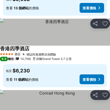
查看
13 個網站
的價格
查看價格
分享
放
香港四季酒店
酒店
標誌性無邊際泳池體驗
5 星級
9.5
極佳
14,759
距離Grand Tower 3.7 公里
$6,230
低至
查看
11 個網站
的價格
查看價格
分享
放