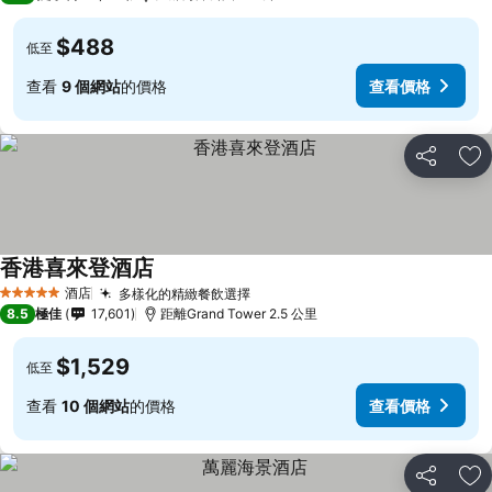
$488
低至
查看
9 個網站
的價格
查看價格
分享
放
香港喜來登酒店
酒店
多樣化的精緻餐飲選擇
5 星級
8.5
極佳
17,601
距離Grand Tower 2.5 公里
$1,529
低至
查看
10 個網站
的價格
查看價格
分享
放