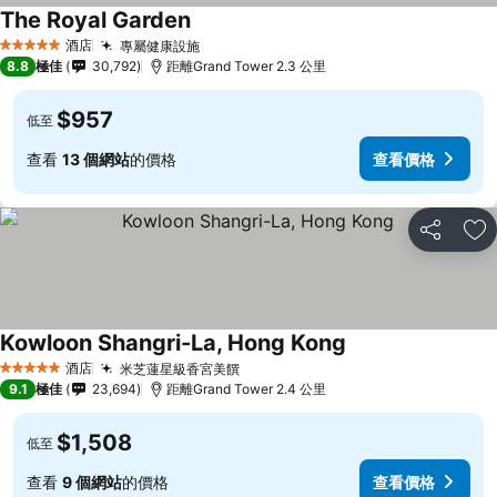
The Royal Garden
酒店
專屬健康設施
5 星級
8.8
極佳
30,792
距離Grand Tower 2.3 公里
$957
低至
查看
13 個網站
的價格
查看價格
分享
放
Kowloon Shangri-La, Hong Kong
酒店
米芝蓮星級香宮美饌
5 星級
9.1
極佳
23,694
距離Grand Tower 2.4 公里
$1,508
低至
查看
9 個網站
的價格
查看價格