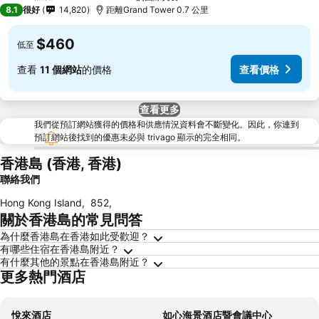
4 星級
8.1
很好
14,820
距離Grand Tower 0.7 公里
$460
低至
查看
11 個網站
的價格
查看價格
查看更多
我們從預訂網站獲得的價格和供應情況資料會不斷變化。因此，你連到
預訂網站後找到的優惠未必與 trivago 顯示的完全相同。
香港島 (香港, 香港)
聯絡我們
Hong Kong Island
,
852
,
關於香港島的常見問答
為什麼香港島在香港如此受歡迎？
有哪些住宿在香港島附近？
有什麼其他的景點在香港島附近？
更多熱門酒店
悅來酒店
如心海景酒店暨會議中心