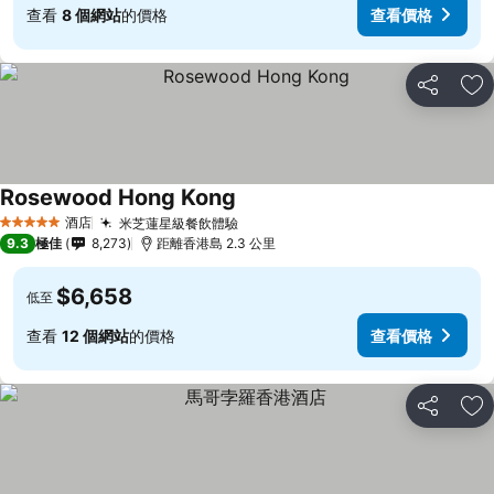
查看
8 個網站
的價格
查看價格
分享
放
Rosewood Hong Kong
酒店
米芝蓮星級餐飲體驗
5 星級
9.3
極佳
8,273
距離香港島 2.3 公里
$6,658
低至
查看
12 個網站
的價格
查看價格
分享
放