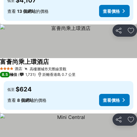
$4,107
低至
查看
13 個網站
的價格
查看價格
分享
放
富薈尚乘上環酒店
酒店
高樓層城市天際線景觀
4 星級
8.5
極佳
1,731
距離香港島 0.7 公里
$624
低至
查看
8 個網站
的價格
查看價格
分享
放