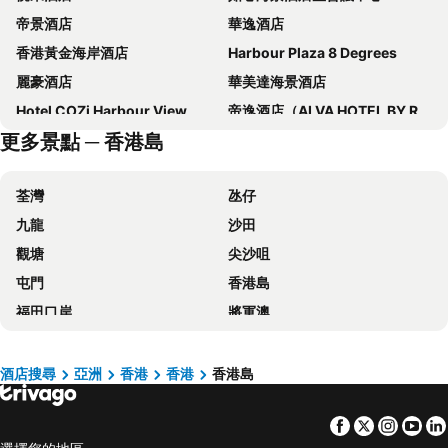
帝景酒店
華逸酒店
香港黃金海岸酒店
Harbour Plaza 8 Degrees
麗豪酒店
華美達海景酒店
Hotel COZi Harbour View
帝逸酒店（ALVA HOTEL BY ROYAL）
更多景點 ─ 香港島
香港富麗敦海洋公園酒店
旺角維景酒店
青逸酒店
香港汀蘭居
荃灣
氹仔
香港遠東絲麗酒店
帝京酒店
九龍
沙田
Dorsett Kwun Tong, Hong Kong
九龍維景酒店
觀塘
尖沙咀
歷山酒店
IW Hotel
屯門
香港島
香港珀麗酒店
帝都香港酒店
福田口岸
將軍澳
Harbour Plaza North Point
Dorsett Tsuen Wan, Hong Kong
福田區
Mong Kok Metro Station
冠藍軒(鴨脷洲)
華麗銅鑼灣酒店 (貝斯特韋斯特成員酒店)
香港國際機場
南山區
迪士尼好萊塢酒店
仕德福酒店
酒店搜尋
亞洲
香港
香港
香港島
東涌
元朗
富薈馬頭圍酒店
Hotel COZi Oasis
Facebook
Twitter
Insta
Yo
紅磡
天水圍
Silka Tsuen Wan, Hong Kong
Hotel Ease Tsuen Wan