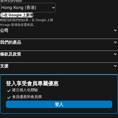
選擇您的地區
Wan Chai Metro Station
海洋公園
Hotel Ease Access Tsuen Wan
富豪東方酒店 (香港)
深水埗區
黃金海岸
Nina Hotel Kowloon East
旭逸酒店‧旺角
在 Google 上新增
香港迪士尼樂園
新界
香港銅鑼灣迷你酒店
富薈炮台山酒店
輕鬆找到我們的結果：在 Google 上將
trivago 新增為首選來源。
羅湖口岸
羅湖
君立酒店
長洲華威酒店
公司
東門步行街
North Point Metro Station
香港康得思酒店
Mini Central
越秀區
中環
The Cityview
香港華大盛品酒店 (貝斯特韋斯特成員酒店)
我們的產品
Cheung Chau
珠海長隆國際海洋度假區
Crowne Plaza Hong Kong Kowloon East By Ihg
Courtyard by Marriott Hong Kong Sha Tin
條款及政策
羅湖口岸
Sheung Wan Metro Station
Hong Kong Ocean Park Marriott Hotel
Harbour Grand Hong Kong
Tsing Yi Metro Station
天河區
香港美麗華酒店
Hyatt Regency Hong Kong, Sha Tin
支援
葡京娛樂場
寶安區
香港四季酒店
中環．石板街酒店
上下九步行街
深圳寶安國際機場
Butterfly on Wellington
Lan Kwai Fong Hotel @ Kau U Fong
登入享受會員專屬優惠
九龍城
海珠區
One96
木的地酒店 - 中環店
建立個人化體驗
番禺區
廣州東站
普特曼酒店
Butterfly on LKF, Central
會員優惠和會員價
朗豪坊
Causeway Bay Metro Station
The Mercer
The Bauhinia Hotel
登入
荔灣區
世界之窗
眠舍 - 膠囊旅舍
灝美中環酒店
東九龍
香洲區
AKVO Hotel
香港文華東方酒店