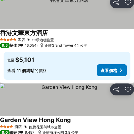
分享
放
香港文華東方酒店
酒店
中環地標位置
5 星級
9.5
極佳
16,054
距離Grand Tower 4.1 公里
$5,101
低至
查看
11 個網站
的價格
查看價格
分享
放
Garden View Hong Kong
酒店
飽覽花園與城市全景
4 星級
8.0
很好
9,497
距離海洋公園 3.8 公里