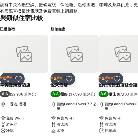
設有中央冷暖空調、數碼電視、保險箱、迷你酒吧、咖啡及茶具供應，更
有國際直撥長途電話及免費寬頻上網服務。
與類似住宿比較
已選住宿
類似住宿
酒店
酒店
酒店
4 星級
4 星級
5 星級
分享
放到收藏夾
分享
放到收藏夾
分享
放到收藏
華美達海景酒店
悅來酒店
如心海景酒店暨會議
6.6
8.3
8.6
(
22,936 筆評分
)
很好
(
37,593 筆評分
)
極佳
(
87,163 筆
香港, 香港
距離Grand Tower 7.7 公
距離Grand Tower 8
里
里
免費 Wi-Fi
免費 Wi-Fi
免費 Wi-Fi
游泳池
游泳池
游泳池
冷氣
水療
停車場