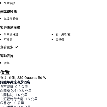
兒童看護
無障礙設施
無障礙通道
客房設施服務
浴室連淋浴
熨斗/熨衫板
可開窗
電視機
查看更多
運動設施
健美
位置
香港, 香港, 239 Queen's Rd W
距離華美達海景酒店
西營盤
:
0.2
公里
國殤之柱
:
0.8
公里
蘭桂坊
:
1.4
公里
滙豐總行大廈
:
1.8
公里
香港
:
1.9
公里
山頂纜車
:
1.9
公里