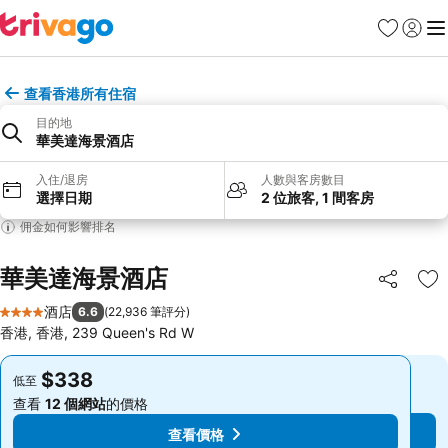
收藏夾
登入
選
查看香港所有住宿
目的地
華美達海景酒店
入住/退房
人數與客房數目
選擇日期
2 位旅客, 1 間客房
佣金如何影響排名
華美達海景酒店
分享
放
酒店
6.6
(
22,936 筆評分
)
4 星級
香港, 香港, 239 Queen's Rd W
$338
$338
低至
低至
查看
12 個網站
的價格
查看
12 個網站
的價格
查看價格
查看價格