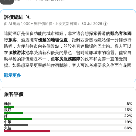
評價總結
由 AI 總結 1,000+ 則評價所得 · 上次更新日期： 30 Jul 2026
這間酒店是個多功能的城市樞紐，非常適合想探索香港的
觀光客
和
獨
行旅客
。酒店擁有
優越的地理位置
，距離西營盤地鐵站僅一分鐘步行
路程，方便前往市內各個景點，並設有直達機場的巴士站。客人可以
在
頂樓游泳池
享受清新和優美的景色，暫時遠離城市的喧囂。儘管自
助早餐的評價褒貶不一，但
客房服務團隊
的效率和友善一直備受讚
揚。如果想享受更寧靜的住宿體驗，客人可以考慮要求入住面向花園
的客房。
顯示更多
旅客評價
極佳
8
%
很好
15
%
好
22
%
中等
19
%
欠佳
36
%