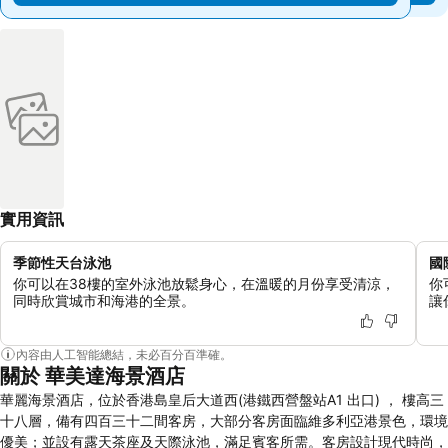
實用資訊
季節性天台泳池
國
你可以在38樓的室外泳池放鬆身心，在溫暖的月份享受清涼，
你
同時欣賞城市和海港的全景。
讓
內容由人工智能總結，未必百分百準確。
關於 華美達海景酒店
華麗海景酒店，位於香港島皇后大道西(港鐵西營盤站A1 出口) ， 樓高三
十八層，備有四百三十二間客房，大部分客房面臨維多利亞港景色，環境
優美；並設有露天茶座及天際泳池，滿足賓客所需。客房設計現代時尚，