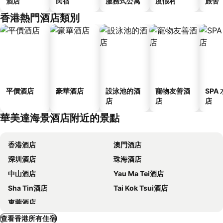
酒店
民宿
服務式公寓
度假村
旅舍
香港熱門酒店類別
平價酒店
豪華酒店
設泳池的酒
寵物友善酒
SPA
店
店
店
華美達海景酒店附近的景點
香港酒店
澳門酒店
深圳酒店
珠海酒店
中山酒店
Yau Ma Tei酒店
Sha Tin酒店
Tai Kok Tsui酒店
東莞酒店
查看香港所有住宿