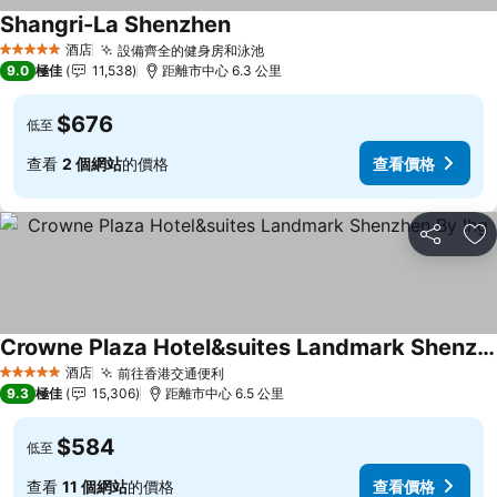
Shangri-La Shenzhen
酒店
設備齊全的健身房和泳池
5 星級
9.0
極佳
11,538
距離市中心 6.3 公里
$676
低至
查看
2 個網站
的價格
查看價格
分享
放
Crowne Plaza Hotel&suites Landmark Shenzhen By Ihg
酒店
前往香港交通便利
5 星級
9.3
極佳
15,306
距離市中心 6.5 公里
$584
低至
查看
11 個網站
的價格
查看價格