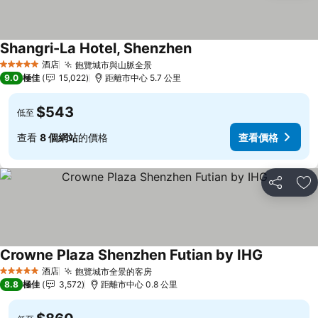
Shangri-La Hotel, Shenzhen
酒店
飽覽城市與山脈全景
5 星級
9.0
極佳
15,022
距離市中心 5.7 公里
$543
低至
查看
8 個網站
的價格
查看價格
分享
放
Crowne Plaza Shenzhen Futian by IHG
酒店
飽覽城市全景的客房
5 星級
8.8
極佳
3,572
距離市中心 0.8 公里