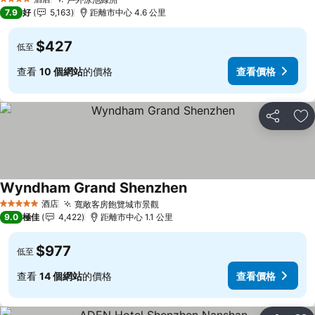
4 星級
7.9
好
5,163
距離市中心 4.6 公里
$427
低至
查看
10 個網站
的價格
查看價格
分享
放
Wyndham Grand Shenzhen
酒店
寬敞客房飽覽城市景觀
5 星級
9.0
極佳
4,422
距離市中心 1.1 公里
$977
低至
查看
14 個網站
的價格
查看價格