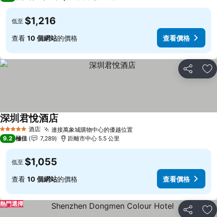
$1,216
低至
查看
10 個網站
的價格
查看價格
分享
放
深圳君悅酒店
酒店
連接萬象城購物中心的優越位置
5 星級
9.2
極佳
7,289
距離市中心 5.5 公里
$1,055
低至
查看
10 個網站
的價格
查看價格
熱門選擇
分享
放