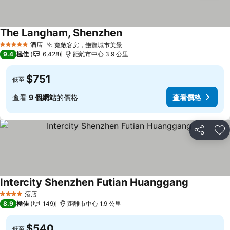
The Langham, Shenzhen
酒店
寬敞客房，飽覽城市美景
5 星級
9.4
極佳
6,428
距離市中心 3.9 公里
$751
低至
查看
9 個網站
的價格
查看價格
分享
放
Intercity Shenzhen Futian Huanggang
酒店
4 星級
8.9
極佳
149
距離市中心 1.9 公里
$540
低至