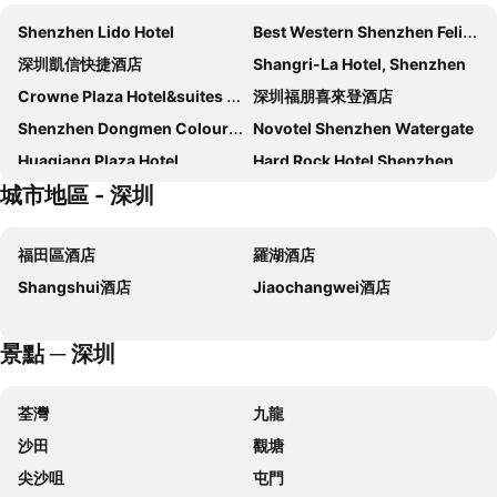
Shenzhen Lido Hotel
Best Western Shenzhen Felicity
深圳凱信快捷酒店
Shangri-La Hotel, Shenzhen
Crowne Plaza Hotel&suites Landmark Shenzhen By Ihg
深圳福朋喜來登酒店
Shenzhen Dongmen Colour Hotel
Novotel Shenzhen Watergate
Huaqiang Plaza Hotel
Hard Rock Hotel Shenzhen
城市地區 - 深圳
Wyndham Grand Shenzhen
Shenzhen Sunshine Hotel, Luohu
Shenzhen L.gem Hotel
深圳瑞吉酒店
福田區酒店
羅湖酒店
Muji Hotel Shenzhen
DoubleTree by Hilton Shenzhen Airport
Shangshui酒店
Jiaochangwei酒店
深圳君悅酒店
Innogo Hotel
Hilton Shenzhen Shekou Nanhai
深圳中泰來大酒店(原深圳戴斯酒店)
景點 ─ 深圳
深圳格蘭雲天（中航城）大酒店
深圳大中華喜來登酒店
7天連鎖酒店（深圳福田口岸地鐵站店）
Intercontinental Hotels Shenzhen Dameisha Resort By Ihg
荃灣
九龍
Holiday Inn Express Shenzhen Futian Center by IHG
深圳皇朝商務酒店
沙田
觀塘
Metro Grand Hotel
深圳前海华侨城JW万豪酒店
尖沙咀
屯門
Renaissance Shenzhen Luohu
InterContinental Shenzhen