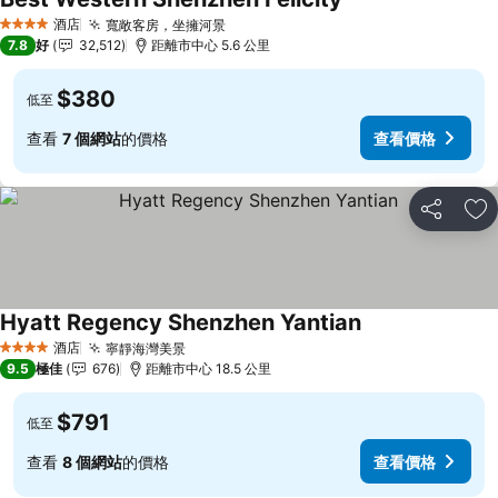
酒店
寬敞客房，坐擁河景
4 星級
7.8
好
32,512
距離市中心 5.6 公里
$380
低至
查看
7 個網站
的價格
查看價格
分享
放
Hyatt Regency Shenzhen Yantian
酒店
寧靜海灣美景
4 星級
9.5
極佳
676
距離市中心 18.5 公里
$791
低至
查看
8 個網站
的價格
查看價格