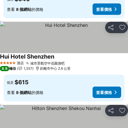
查看
8 個網站
的價格
查看價格
分享
放
Hui Hotel Shenzhen
酒店
城市景觀空中花園酒吧
5 星級
8.9
極佳
1,357
距離市中心 2.6 公里
$615
低至
查看
8 個網站
的價格
查看價格
分享
放