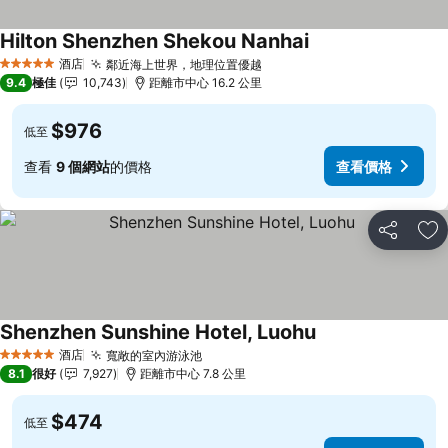
Hilton Shenzhen Shekou Nanhai
酒店
鄰近海上世界，地理位置優越
5 星級
9.4
極佳
10,743
距離市中心 16.2 公里
$976
低至
查看
9 個網站
的價格
查看價格
分享
放
Shenzhen Sunshine Hotel, Luohu
酒店
寬敞的室內游泳池
5 星級
8.1
很好
7,927
距離市中心 7.8 公里
$474
低至