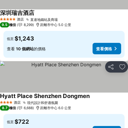
深圳瑞吉酒店
酒店
直達地鐵站及商場
5 星級
9.5
極佳
8,299
距離市中心 5.0 公里
$1,243
低至
查看
10 個網站
的價格
查看價格
分享
放
Hyatt Place Shenzhen Dongmen
酒店
現代設計和舒適氛圍
4 星級
8.7
極佳
6,688
距離市中心 6.0 公里
$722
低至