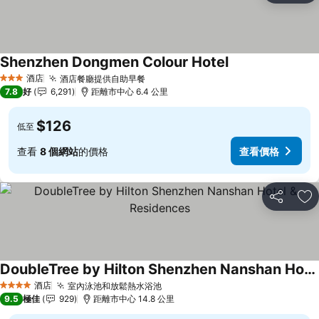
Shenzhen Dongmen Colour Hotel
酒店
酒店餐廳提供自助早餐
3 星級
7.8
好
6,291
距離市中心 6.4 公里
$126
低至
查看
8 個網站
的價格
查看價格
分享
放
DoubleTree by Hilton Shenzhen Nanshan Hotel & Residences
酒店
室內泳池和放鬆熱水浴池
4 星級
9.5
極佳
929
距離市中心 14.8 公里