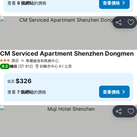
查看
8 個網站
的價格
查看價格
分享
放
CM Serviced Apartment Shenzhen Dongmen
酒店
專屬健身和商務中心
3 星級
9.2
極佳
612
距離市中心 6.1 公里
$326
低至
查看
7 個網站
的價格
查看價格
分享
放