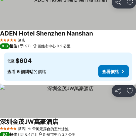
分享
放
ADEN Hotel Shenzhen Nanshan
酒店
5 星級
9.3
極佳
97
距離市中心 0.2 公里
$604
低至
查看
5 個網站
的價格
查看價格
分享
放
深圳金茂JW萬豪酒店
酒店
帶風景露台的室外泳池
5 星級
9.1
極佳
6,474
距離市中心 2.7 公里