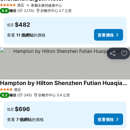
酒店
專屬水療同健康中心
5 星級
8.6
極佳
2,170
距離市中心 2.7 公里
$482
低至
查看
11 個網站
的價格
查看價格
分享
放
Hampton by Hilton Shenzhen Futian Huaqiangbei
酒店
4 星級
9.2
極佳
245
距離市中心 3.4 公里
$696
低至
查看
7 個網站
的價格
查看價格