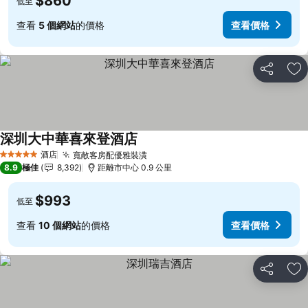
$860
低至
查看
5 個網站
的價格
查看價格
分享
放
深圳大中華喜來登酒店
酒店
寬敞客房配優雅裝潢
5 星級
8.9
極佳
8,392
距離市中心 0.9 公里
$993
低至
查看
10 個網站
的價格
查看價格
分享
放