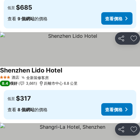
$685
低至
查看
9 個網站
的價格
查看價格
分享
放
Shenzhen Lido Hotel
酒店
全新裝修客房
3 星級
8.4
很好
3,661
距離市中心 6.8 公里
$317
低至
查看
8 個網站
的價格
查看價格
分享
放