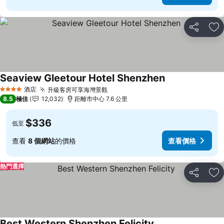
分享
放
Seaview Gleetour Hotel Shenzhen
酒店
升級客房可享海灣景觀
4 星級
8.5
極佳
12,032
距離市中心 7.6 公里
$336
低至
查看
8 個網站
的價格
查看價格
熱門選擇
分享
放
Best Western Shenzhen Felicity