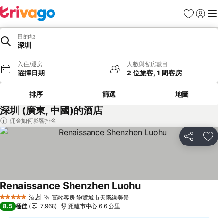
收藏夾
登入
選
目的地
深圳
入住/退房
人數與客房數目
選擇日期
2 位旅客, 1 間客房
排序
篩選
地圖
深圳 (廣東, 中國)的酒店
佣金如何影響排名
分享
放
Renaissance Shenzhen Luohu
酒店
寬敞客房 飽覽城市天際線美景
5 星級
8.5
極佳
7,968
距離市中心 6.6 公里