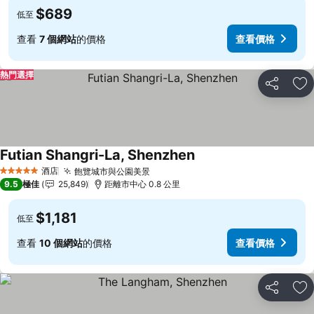
$689
低至
查看
7 個網站
的價格
查看價格
熱門選擇
分享
放
Futian Shangri-La, Shenzhen
酒店
飽覽城市與公園美景
5 星級
9.5
極佳
25,849
距離市中心 0.8 公里
$1,181
低至
查看
10 個網站
的價格
查看價格
分享
放