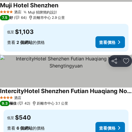
Muji Hotel Shenzhen
酒店
Muji 招牌簡約設計
4 星級
7.5
好
64
距離市中心 2.9 公里
$1,103
低至
查看
2 個網站
的價格
查看價格
分享
放
IntercityHotel Shenzhen Futian Huaqiang North Shengtingyuan
酒店
4 星級
9.3
極佳
42
距離市中心 3.1 公里
$540
低至
查看
6 個網站
的價格
查看價格