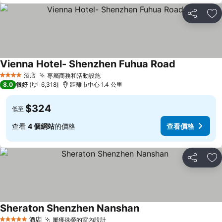
分享
放
Vienna Hotel- Shenzhen Fuhua Road
酒店
專屬商務和活動設施
4 星級
8.0
很好
6,318
距離市中心 1.4 公里
$324
低至
查看
4 個網站
的價格
查看價格
分享
放
Sheraton Shenzhen Nanshan
酒店
屢獲殊榮的室內設計