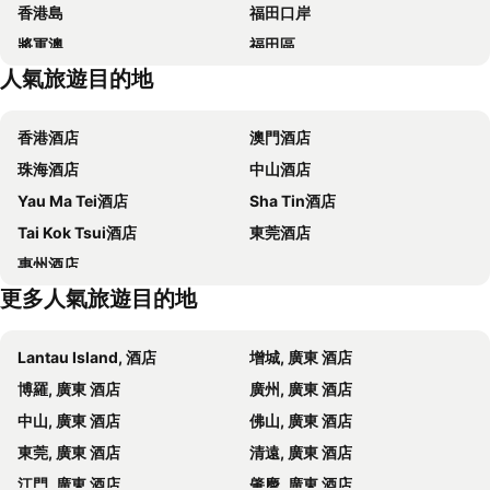
香港島
福田口岸
Seaview Gleetour Hotel Shenzhen
DoubleTree by Hilton Shenzhen Nanshan Hotel & Residences
將軍澳
福田區
深圳木棉花酒店
Shenzhen Nanshan L'Hermitage
人氣旅遊目的地
Mong Kok Metro Station
香港國際機場
Four Seasons Hotel Shenzhen
深圳福青龍華天假日酒店
南山區
東涌
Oriental Ginza Hotel Shenzhen
Hyatt Place Shenzhen Dongmen
香港酒店
澳門酒店
元朗
紅磡
Futian Shangri-La, Shenzhen
Kinkey Oriental Regent Hotel Shenzhen
珠海酒店
中山酒店
天水圍
Wan Chai Metro Station
Shangri-La Shenzhen
Holiday Inn Express Shenzhen Guangming by IHG
Yau Ma Tei酒店
Sha Tin酒店
海洋公園
深水埗區
深圳金茂JW萬豪酒店
Sheraton Shenzhen Nanshan
Tai Kok Tsui酒店
東莞酒店
錦繡中華民俗村
Nanao Xi Chong
Zense Inn Shenzhen
Shenzhenair International Hotel
惠州酒店
深圳博物館
皇崗口岸
Holiday Inn Express Shenzhen Luohu
Courtyard by Marriott Shenzhen Bao'an
更多人氣旅遊目的地
Lok Ma Chau Metro Station
落馬洲邊界過境站
Fairfield by Marriott Shenzhen Dameisha
Sentosa Hotel Shenzhen Feicui Branch, Enjoy tropical swimming pools and high-class fitness club
Jiaochangwei
Aberdeen Fishing harbour
Atour Light Hotel Shenzhen North Railway Station Subway Station
Vienna International Hotel(dafang Branch)
Lantau Island, 酒店
增城, 廣東 酒店
Shenzhen Bao''an International Airport
Tsuen Wan West Metro Station
Lavande Hotel (shenzhen Guangming International Automobile City Minghu Park Branch)
Decheng Apartment (shenzhen Wuhe Subway Station Branch)
博羅, 廣東 酒店
廣州, 廣東 酒店
APLF Fashion Access
Kowloon Bay Metro Station
Bontmino Executive Apartment (longgang, Shenzhen)
Hong Lake Metro Station, Luohu Shuibei International Jewelry City
中山, 廣東 酒店
佛山, 廣東 酒店
深圳歡樂谷
Hong Kong International Film & TV Market
Yuenan Country Hotel Xiangmi Park Agroforestry Subway Station Branch
We See
東莞, 廣東 酒店
清遠, 廣東 酒店
Kowloon Park
Wu Kai Sha Metro Station
ADEN Hotel Shenzhen Nanshan
Doubletree By Hilton Shenzhen Bay
江門, 廣東 酒店
肇慶, 廣東 酒店