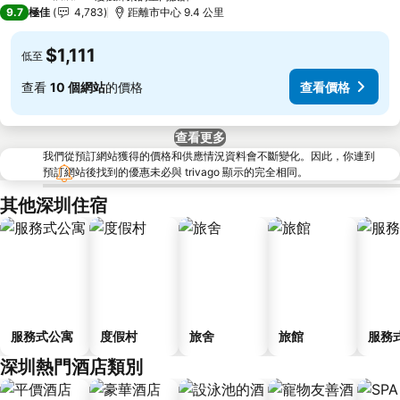
5 星級
9.7
極佳
4,783
距離市中心 9.4 公里
$1,111
低至
查看
10 個網站
的價格
查看價格
查看更多
我們從預訂網站獲得的價格和供應情況資料會不斷變化。因此，你連到
預訂網站後找到的優惠未必與 trivago 顯示的完全相同。
其他深圳住宿
服務式公寓
度假村
旅舍
旅館
服務
深圳熱門酒店類別