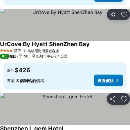
分享
放
UrCove By Hyatt ShenZhen Bay
酒店
高樓層海灣景觀客房
4 星級
8.5
極佳
90
距離市中心 2.4 公里
$426
低至
查看
8 個網站
的價格
查看價格
分享
放
Shenzhen L.gem Hotel