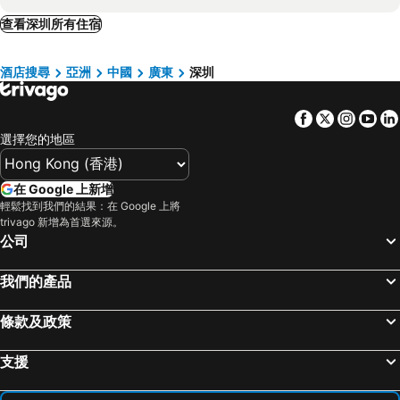
Shenzhenwanxiangqinghuajiudian
Cnhol Radient Hotel
從化, 廣東 酒店
澳門, 澳門 酒店
查看深圳所有住宿
Xinrun Hua Hotel Hongqiao Park Branch
深圳投資大廈賓館
珠海, 廣東 酒店
上海, 上海 酒店
深圳秋果s酒店（南头古城店）
深圳五洲賓館
酒店搜尋
亞洲
中國
廣東
深圳
北京, 北京 酒店
杭州, 浙江 酒店
UrCove by HYATT Futian CBD
深圳美逸酒店
Hilton Shenzhen Futian
Meyo+ Hotel
Facebook
Twitter
Insta
Yo
Sentosa Hotel Shenzhen Majialong Branch
Holiday Inn Express Shenzhen Haiyuan City By Ihg
選擇您的地區
深圳前海华侨城JW万豪酒店
深圳良益商務酒店
Crowne Plaza Shenzhen Wecc By Ihg
Vienna Hotel Shenzhen Huaqiang North
在 Google 上新增
輕鬆找到我們的結果：在 Google 上將
Hotel Kapok Shenzhen HouHai (Close to Shenzhen Bay)
Vienna Hotel Shenzhen Nanshan Yilida
trivago 新增為首選來源。
Zhong Tian Mayfair
八號連鎖酒店（深圳華強北店）
公司
深圳加來酒店
Shenzhen Meisha International Grand
我們的產品
維也納國際酒店（深圳龍華萬眾城店）
7 Days Inn Shenzhen Nanshan Xili Chaguang Subway Station Branch
Ruilong Hotel Shenzhen
條款及政策
支援