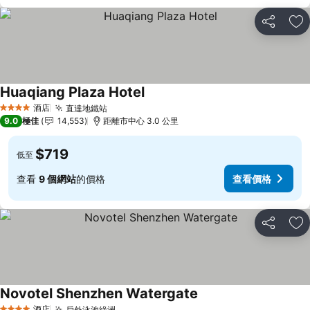
分享
放
Huaqiang Plaza Hotel
酒店
直達地鐵站
4 星級
9.0
極佳
14,553
距離市中心 3.0 公里
$719
低至
查看
9 個網站
的價格
查看價格
分享
放
Novotel Shenzhen Watergate
酒店
戶外泳池綠洲