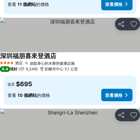
查看
11 個網站
的價格
查看價格
分享
放
深圳福朋喜來登酒店
酒店
放鬆身心的水療與健康設施
4 星級
8.4
很好
6,346
距離市中心 3.1 公里
$695
低至
查看
10 個網站
的價格
查看價格
分享
放