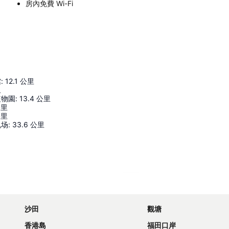
房內免費 Wi-Fi
館
:
12.1
公里
里
植物園
:
13.4
公里
公里
公里
机场
:
33.6
公里
展開地圖
沙田
觀塘
香港島
福田口岸