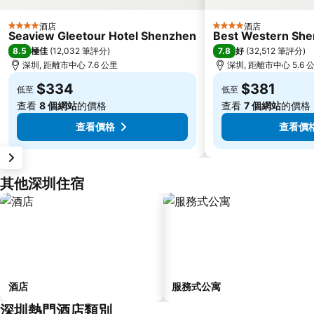
酒店
酒店
4 星級
4 星級
Seaview Gleetour Hotel Shenzhen
Best Western Shen
8.5
7.8
極佳
(
12,032 筆評分
)
好
(
32,512 筆評分
)
深圳, 距離市中心 7.6 公里
深圳, 距離市中心 5.6 
$334
$381
低至
低至
查看
8 個網站
的價格
查看
7 個網站
的價格
查看價格
查看價
其他深圳住宿
酒店
服務式公寓
深圳熱門酒店類別