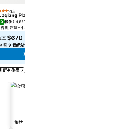
酒店
酒店
 星級
4 星級
uaqiang Plaza Hotel
Novotel Shenzhen Wa
.0
7.9
極佳
(
14,553 筆評分
)
好
(
5,163 筆評分
)
深圳, 距離市中心 3.0 公里
深圳, 距離市中心 4.6 公里
$670
$423
低至
低至
查看
9 個網站
的價格
查看
11 個網站
的價格
查看價格
查看價格
圳所有住宿
旅館
服務式住宅