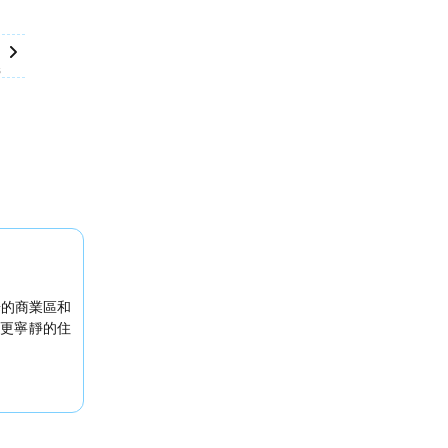
aturday, September 26
$233
ember 19
iday, September 25
22
r 18
tember 20
sday, September 24
day, September 23
er 16
er 17
eptember 21
 September 22
6
華的商業區和
更寧靜的住