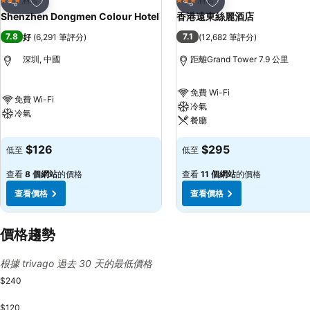
3 星級
3 星級
分享
分享
Shenzhen Dongmen Colour Hotel
香港遠東絲麗酒店
7.8
7.1
好
(
6,291 筆評分
)
(
12,682 筆評分
)
深圳, 中國
距離Grand Tower 7.9 公里
免費 Wi-Fi
免費 Wi-Fi
冷氣
冷氣
餐廳
$126
$295
低至
低至
查看
8 個網站
的價格
查看
11 個網站
的價格
查看價格
查看價格
價格趨勢
根據 trivago 過去 30 天的最低價格
$240
$120