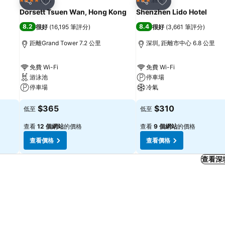
4 星級
3 星級
分享
分享
Dorsett Tsuen Wan, Hong Kong
Shenzhen Lido Hotel
8.2
8.4
很好
(
16,195 筆評分
)
很好
(
3,661 筆評分
)
距離Grand Tower 7.2 公里
深圳, 距離市中心 6.8 公里
免費 Wi-Fi
免費 Wi-Fi
游泳池
停車場
停車場
冷氣
$365
$310
低至
低至
查看
12 個網站
的價格
查看
9 個網站
的價格
查看價格
查看價格
查看深