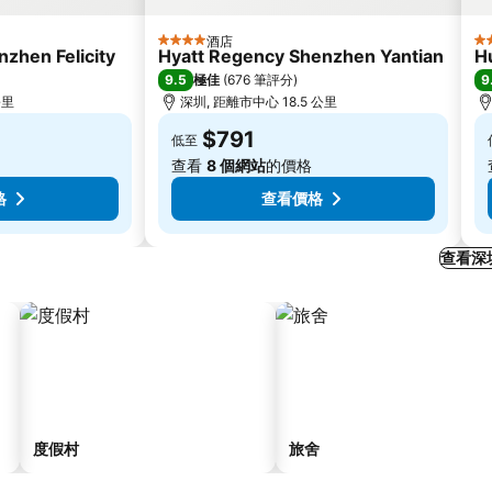
酒店
4 星級
4
zhen Felicity
Hyatt Regency Shenzhen Yantian
H
9.5
9
極佳
(
676 筆評分
)
公里
深圳, 距離市中心 18.5 公里
$791
低至
查看
8 個網站
的價格
格
查看價格
查看深
度假村
旅舍