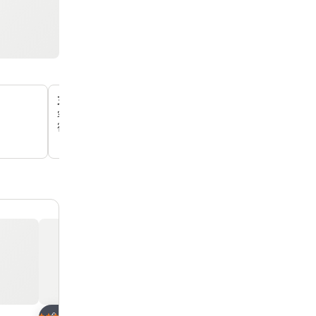
充滿活力和色彩繽紛的客房裝潢
客房裝潢精美，色彩鮮明，營造出歡樂而獨特的氛圍，讓你
宿體驗。
放到收藏夾
放到收藏夾
酒店
酒店