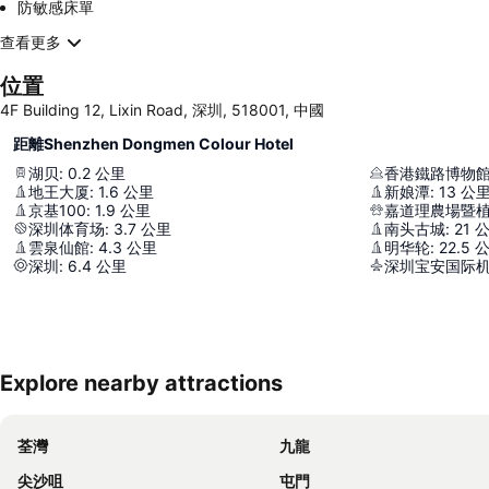
防敏感床單
查看更多
位置
4F Building 12, Lixin Road, 深圳, 518001, 中國
距離Shenzhen Dongmen Colour Hotel
湖贝
:
0.2
公里
香港鐵路博物
地王大厦
:
1.6
公里
新娘潭
:
13
公
京基100
:
1.9
公里
嘉道理農場暨
深圳体育场
:
3.7
公里
南头古城
:
21
雲泉仙館
:
4.3
公里
明华轮
:
22.5
深圳
:
6.4
公里
深圳宝安国际
Explore nearby attractions
荃灣
九龍
尖沙咀
屯門