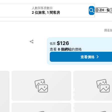
人數與客房數目
ZH · $
2 位旅客, 1 間客房
佣金
放到收藏夾
$126
低至
分享
查看
8 個網站
的價格
查看價格