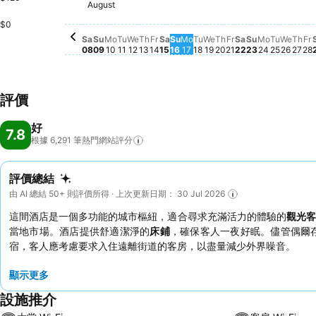
August
Saturday, August 08
$240
Saturday, August 15
$239
Saturday, Aug
$239
Friday, August 14
$212
Friday, August 2
$205
F
$
Sunday, August 09
$176
Monday, August 10
$176
Tuesday, August 11
$176
Wednesday, August 12
$176
Thursday, August 13
$176
Sunday, August 16
$176
Monday, August 17
$176
Tuesday, August 18
$176
Wednesday, August 
$176
Thursday, August
$176
Sunday, Aug
$176
Monday, 
$167
Tuesday
$167
Wedne
$167
Thu
$16
$0
Sa
Su
Mo
Tu
We
Th
Fr
Sa
Su
Mo
Tu
We
Th
Fr
Sa
Su
Mo
Tu
We
Th
Fr
08
09
10
11
12
13
14
15
16
17
18
19
20
21
22
23
24
25
26
27
28
評價
好
7.8
根據 6,291
筆熱門網站評分
評價總結
由 AI 總結 50+ 則評價所得 · 上次更新日期： 30 Jul 2026
這間酒店是一個多功能的城市樞紐，適合尋求充滿活力的體驗的
觀光客
當地市場。酒店提供舒適潔淨的
床鋪
，確保客人一夜好眠。儘管偶爾
宿，客人應考慮要求入住遠離街道的客房，以盡量減少外界噪音。
顯示更多
設施推介