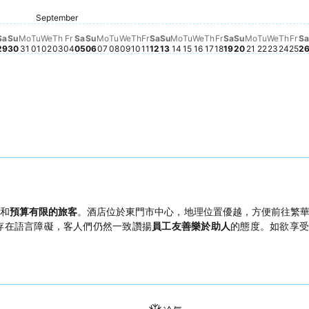
ust 22
S
Saturday, August 29
$230
Saturday, September 12
$230
Saturday, Sept
$229
Saturday, September 05
$222
Fr
$2
1
riday, August 28
185
Friday, Septembe
$185
Friday, September 04
$181
Friday, September 11
$180
19
 20
ust 23
Sunday, September 13
$176
Sunday, September 06
$171
Sunday, Sep
$171
Thur
$172
August 24
, August 25
sday, August 26
Sunday, August 30
$167
Monday, August 31
$167
rsday, August 27
3
September
Tuesday, September 01
$149
Wednesday, September 09
$149
Wednes
$149
Wednesday, September 02
$145
Thursday, September 03
$145
Monday, September 07
$145
Tuesday, September 08
$146
Thursday, September 10
$145
Monday, September 14
$146
Tuesday, September 15
$145
Wednesday, Septemb
$146
Thursday, Septemb
$145
Monday, S
$145
Tuesday,
$145
Sa
Su
Mo
Tu
We
Th
Fr
Sa
Su
Mo
Tu
We
Th
Fr
Sa
Su
Mo
Tu
We
Th
Fr
Sa
Su
Mo
Tu
We
Th
Fr
Sa
29
30
31
01
02
03
04
05
06
07
08
09
10
11
12
13
14
15
16
17
18
19
20
21
22
23
24
25
2
和
預算有限的旅客
。酒店位於東門市中心，地理位置優越，方便前往繁
存在語言障礙，客人們仍然一致讚揚
員工友善樂於助人
的態度。如欲享受