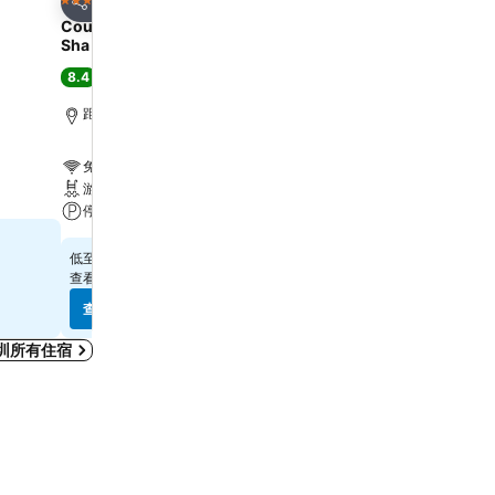
4 星級
4 星級
分享
分享
Courtyard by Marriott Hong Kong
Best Western Shenzhen 
Sha Tin
7.8
好
(
32,512 筆評分
)
8.4
很好
(
9,332 筆評分
)
深圳, 距離市中心 5.6 公里
距離Grand Tower 9.2 公里
免費 Wi-Fi
免費 Wi-Fi
水療
游泳池
停車場
停車場
$381
低至
$814
低至
查看
10 個網站
的價格
查看
7 個網站
的價格
查看價格
查看價格
圳所有住宿