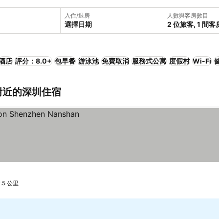
入住/退房
人數與客房數目
選擇日期
2 位旅客, 1 間客
酒店
評分：8.0+
包早餐
游泳池
免費取消
服務式公寓
度假村
Wi-Fi
)附近的深圳住宿
5 公里