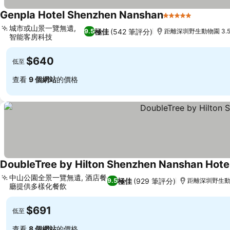
Genpla Hotel Shenzhen Nanshan
5 星級
查看價格
城市或山景一覽無遺,
極佳
(542 筆評分)
9.5
距離深圳野生動物園 3.5
智能客房科技
查看價格
$640
低至
查看
9 個網站
的價格
DoubleTree by Hilton Shenzhen Nanshan Hote
中山公園全景一覽無遺, 酒店餐
極佳
(929 筆評分)
9.5
距離深圳野生動物
廳提供多樣化餐飲
查看價格
$691
低至
查看
8 個網站
的價格