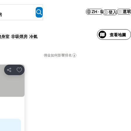
ZH · $
選單
登入
房
查看地圖
健身室
非吸煙房
冷氣
佣金如何影響排名
放到收藏夾
分享