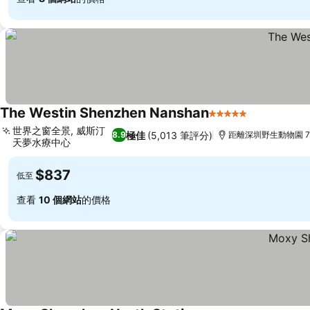
The Westin Shenzhen Nanshan
5 星級
查看價格
世界之窗全景, 威斯汀
極佳
(5,013 筆評分)
8.9
距離深圳野生動物園 7.
天夢水療中心
查看價格
$837
低至
查看
10 個網站
的價格