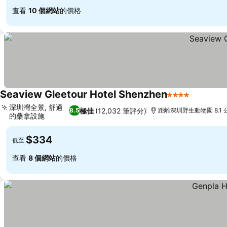
查看
10 個網站
的價格
Seaview Gleetour Hotel Shenzhen
4 星級
查看價格
深圳灣全景, 舒適
極佳
(12,032 筆評分)
8.5
距離深圳野生動物園 8.1 
的桑拿設施
查看價格
$334
低至
查看
8 個網站
的價格