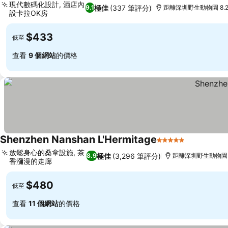
現代數碼化設計, 酒店內
極佳
(337 筆評分)
9.1
距離深圳野生動物園 8.2
設卡拉OK房
查看價格
$433
低至
查看
9 個網站
的價格
Shenzhen Nanshan L'Hermitage
5 星級
查看價格
放鬆身心的桑拿設施, 茶
極佳
(3,296 筆評分)
8.9
距離深圳野生動物園 8
香瀰漫的走廊
查看價格
$480
低至
查看
11 個網站
的價格