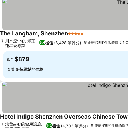
The Langham, Shenzhen
5 星級
查看價格
川水療中心, 米芝
極佳
(6,428 筆評分)
9.4
距離深圳野生動物園 9.4 
蓮星級粵菜
查看價格
$879
低至
查看
9 個網站
的價格
Hotel Indigo Shenzhen Overseas Chinese Tow
煥發身心的健康設施,
極佳
(4,703 筆評分)
9.3
距離深圳野生動物園 7.