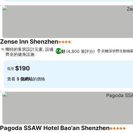
Zense Inn Shenzhen
4 星級
查看價格
獨特的客房設計元素, 設備
好
(4,800 筆評分)
7.9
距離深圳野生動物園 
齊全的健身設施
查看價格
$190
低至
查看
5 個網站
的價格
Pagoda SSAW Hotel Bao'an Shenzhen
5 星級
查