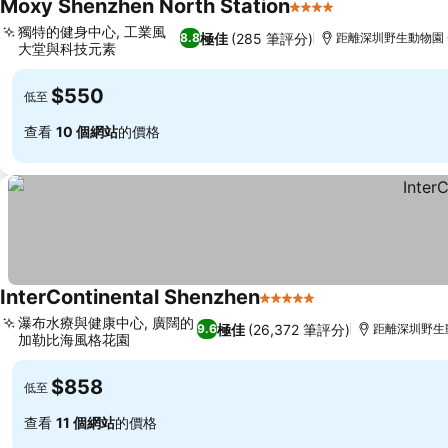
Moxy Shenzhen North Station
4 星級
查看價格
獨特的健身中心, 工業風
極佳
(285 筆評分)
8.8
距離深圳野生動物園 6
大堂與科技元素
查看價格
$550
低至
查看
10 個網站
的價格
InterContinental Shenzhen
5 星級
查看價格
瀑布水療與健康中心, 廣闊的
極佳
(26,372 筆評分)
9.6
距離深圳野生動
加勒比海風格花園
查看價格
$858
低至
查看
11 個網站
的價格