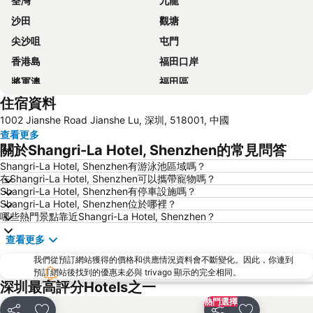
荃灣
九龍
沙田
觀塘
尖沙咀
屯門
香港島
福田口岸
將軍澳
福田區
住宿資料
Mong Kok Metro Station
香港國際機場
1002 Jianshe Road Jianshe Lu, 深圳, 518001, 中國
南山區
東涌
查看更多
元朗
紅磡
關於Shangri-La Hotel, Shenzhen的常見問答
天水圍
Wan Chai Metro Station
Shangri-La Hotel, Shenzhen有游泳池區域嗎？
在Shangri-La Hotel, Shenzhen可以攜帶寵物嗎？
海洋公園
深水埗區
Shangri-La Hotel, Shenzhen有停車設施嗎？
黃金海岸
香港迪士尼樂園
Shangri-La Hotel, Shenzhen位於哪裡？
哪些熱門景點靠近Shangri-La Hotel, Shenzhen？
新界
羅湖口岸
查看更多
羅湖
東門步行街
我們從預訂網站獲得的價格和供應情況資料會不斷變化。因此，你連到
North Point Metro Station
中環
預訂網站後找到的優惠未必與 trivago 顯示的完全相同。
Cheung Chau
羅湖口岸
深圳最高評分Hotels之一
熱門選擇
Sheung Wan Metro Station
Tsing Yi Metro Station