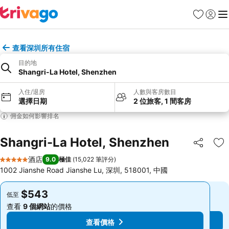
收藏夾
登入
選
查看深圳所有住宿
目的地
Shangri-La Hotel, Shenzhen
入住/退房
人數與客房數目
選擇日期
2 位旅客, 1 間客房
佣金如何影響排名
Shangri-La Hotel, Shenzhen
分享
放
酒店
9.0
極佳
(
15,022 筆評分
)
5 星級
1002 Jianshe Road Jianshe Lu, 深圳, 518001, 中國
$543
$543
低至
低至
查看
9 個網站
的價格
查看
9 個網站
的價格
查看價格
查看價格