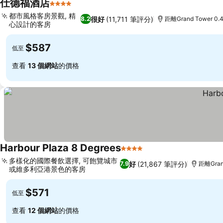
仕德福酒店
4 星級
都市風格客房景觀, 精
很好
(11,711 筆評分)
8.2
距離Grand Tower 0.
心設計的客房
$587
低至
查看
13 個網站
的價格
Harbour Plaza 8 Degrees
4 星級
多樣化的國際餐飲選擇, 可飽覽城市
好
(21,867 筆評分)
7.9
距離Gran
或維多利亞港景色的客房
$571
低至
查看
12 個網站
的價格