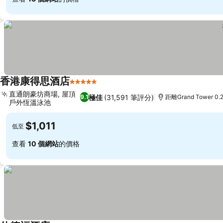
香港康得思酒店
5 星級
直通朗豪坊商場, 屋頂
極佳
(31,591 筆評分)
9.1
距離Grand Tower 0.
戶外恆溫泳池
$1,011
低至
查看
10 個網站
的價格