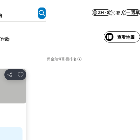
ZH · $
選單
登入
房
查看地圖
預付款
佣金如何影響排名
放到收藏夾
分享