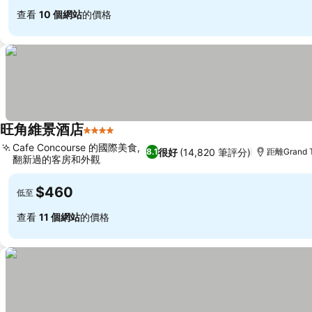
查看
10 個網站
的價格
旺角維景酒店
4 星級
Cafe Concourse 的國際美食,
很好
(14,820 筆評分)
8.1
距離Grand T
翻新過的客房和外觀
$460
低至
查看
11 個網站
的價格