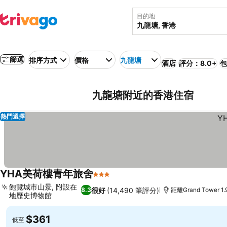
目的地
篩選
排序方式
價格
九龍塘
酒店
評分：8.0+
包
九龍塘附近的香港住宿
熱門選擇
YHA美荷樓青年旅舍
3 星級
飽覽城市山景, 附設在
很好
(14,490 筆評分)
8.3
距離Grand Tower 1
地歷史博物館
$361
低至