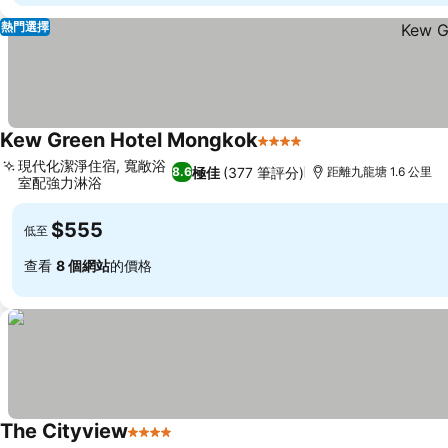
熱門選擇
Kew Green Hotel Mongkok
4 星級
現代化潔淨住宿, 寬敞浴
極佳
(377 筆評分)
8.6
距離九龍塘 1.6 公里
室配強力淋浴
$555
低至
查看
8 個網站
的價格
The Cityview
4 星級