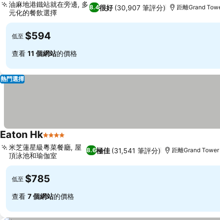
油麻地港鐵站就在旁邊, 多
很好
(30,907 筆評分)
8.4
距離Grand Towe
元化的餐飲選擇
$594
低至
查看
11 個網站
的價格
熱門選擇
Eaton Hk
4 星級
米芝蓮星級粵菜餐廳, 屋
極佳
(31,541 筆評分)
8.6
距離Grand Tower 
頂泳池和瑜伽室
$785
低至
查看
7 個網站
的價格