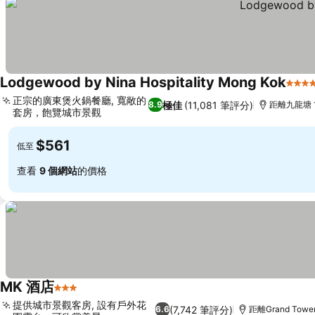
Lodgewood by Nina Hospitality Mong Kok
4 星
正宗的廣東煲火鍋餐廳, 寬敞的
極佳
(11,081 筆評分)
8.9
距離九龍塘 1
套房，飽覽城市景觀
$561
低至
查看
9 個網站
的價格
MK 酒店
3 星級
提供城市景觀客房, 設有戶外花
(7,742 筆評分)
6.6
距離Grand Tower