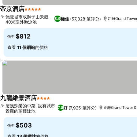
帝京酒店
5 星級
飽覽城市或獅子山景觀,
極佳
(57,328 筆評分)
8.9
距離Grand Tower
40米室外游泳池
$812
低至
查看
11 個網站
的價格
九龍維景酒店
4 星級
屢獲殊榮的中菜, 設有城市
好
(7,925 筆評分)
7.8
距離Grand Tower 0
景觀的頂樓泳池
$503
低至
查看
13 個網站
的價格