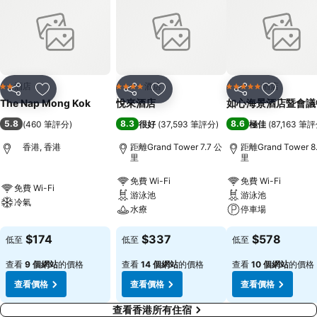
酒店
酒店
酒店
2 星級
4 星級
5 星級
分享
放到收藏夾
分享
放到收藏夾
分享
放到收藏
The Nap Mong Kok
悅來酒店
如心海景酒店暨會議
5.8
8.3
8.6
(
460 筆評分
)
很好
(
37,593 筆評分
)
極佳
(
87,163 筆
香港, 香港
距離Grand Tower 7.7 公
距離Grand Tower 8
里
里
免費 Wi-Fi
免費 Wi-Fi
免費 Wi-Fi
游泳池
游泳池
冷氣
水療
停車場
$174
$337
$578
低至
低至
低至
查看
9 個網站
的價格
查看
14 個網站
的價格
查看
10 個網站
的價格
查看價格
查看價格
查看價格
查看香港所有住宿