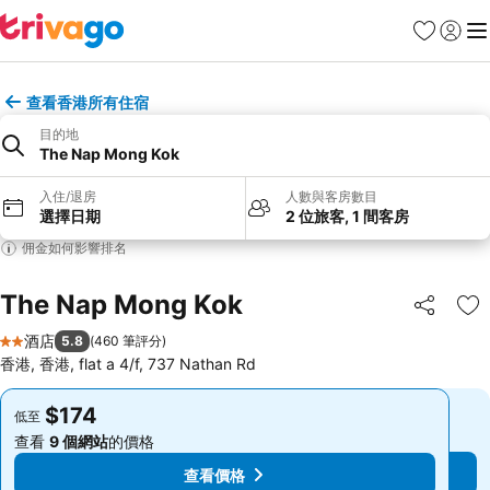
收藏夾
登入
選
查看香港所有住宿
目的地
The Nap Mong Kok
入住/退房
人數與客房數目
選擇日期
2 位旅客, 1 間客房
佣金如何影響排名
The Nap Mong Kok
分享
放
酒店
5.8
(
460 筆評分
)
2 星級
香港, 香港, flat a 4/f, 737 Nathan Rd
$174
$174
低至
低至
查看
9 個網站
的價格
查看
9 個網站
的價格
查看價格
查看價格