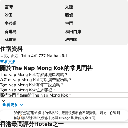
荃灣
九龍
沙田
觀塘
尖沙咀
屯門
香港島
福田口岸
將軍澳
福田區
住宿資料
Mong Kok Metro Station
香港國際機場
香港, 香港, flat a 4/f, 737 Nathan Rd
南山區
東涌
查看更多
元朗
紅磡
關於The Nap Mong Kok的常見問答
天水圍
Wan Chai Metro Station
The Nap Mong Kok有游泳池區域嗎？
在The Nap Mong Kok可以攜帶寵物嗎？
海洋公園
深水埗區
The Nap Mong Kok有停車設施嗎？
黃金海岸
香港迪士尼樂園
The Nap Mong Kok位於哪裡？
哪些熱門景點靠近The Nap Mong Kok？
新界
羅湖口岸
查看更多
羅湖
東門步行街
我們從預訂網站獲得的價格和供應情況資料會不斷變化。因此，你連到
North Point Metro Station
中環
預訂網站後找到的優惠未必與 trivago 顯示的完全相同。
Cheung Chau
羅湖口岸
香港最高評分Hotels之一