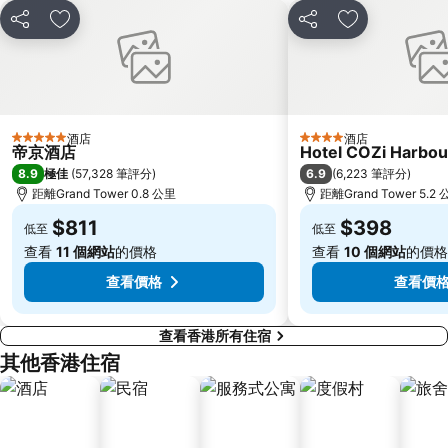
Sheung Wan Metro Station
Tsing Yi Metro Station
分享
放到收藏夾
分享
放到收藏夾
寶安區
九龍城
朗豪坊
Causeway Bay Metro Station
世界之窗
東九龍
龍崗區
深圳站
酒店
酒店
5 星級
4 星級
帝京酒店
Hotel COZi Harbou
深圳野生動物園
大梅沙海濱公園
8.9
6.9
極佳
(
57,328 筆評分
)
(
6,223 筆評分
)
皇崗口岸
鹽田區
距離Grand Tower 0.8 公里
距離Grand Tower 5.2
長洲
Lamma Island
$811
$398
低至
低至
香港屯門
Tin Hau Metro Station
查看
11 個網站
的價格
查看
10 個網站
的價格
九龍塘
金銀島酒店站
查看價格
查看價
查看香港所有住宿
其他香港住宿