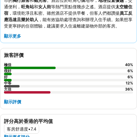
市的
獨行旅客
和
觀光客
。酒店位於旺角心臟地帶，
地理位置優越
，交
通便利，
旺角站
和
女人街
等熱門景點僅幾步之遙。酒店提供
太空艙住
宿
，環境乾淨且私密。雖然酒店不提供早餐，但客人們都讚揚
員工反
應迅速且樂於助人
，能有效協助處理查詢和辦理入住手續。如果想享
受更寧靜的住宿體驗，建議要求入住遠離建築物外部的客房。
顯示更多
旅客評價
極佳
40
%
很好
6
%
好
6
%
中等
12
%
欠佳
36
%
顯示評價
評分高於香港的平均值
客房舒適度
•
7.4
顯示更多評分