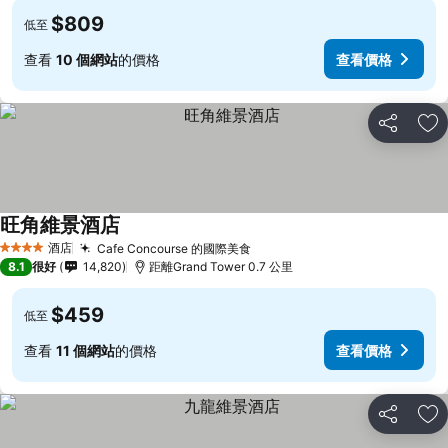
$809
低至
查看
10 個網站
的價格
查看價格
分享
放
旺角維景酒店
酒店
Cafe Concourse 的國際美食
4 星級
8.1
很好
14,820
距離Grand Tower 0.7 公里
$459
低至
查看
11 個網站
的價格
查看價格
分享
放