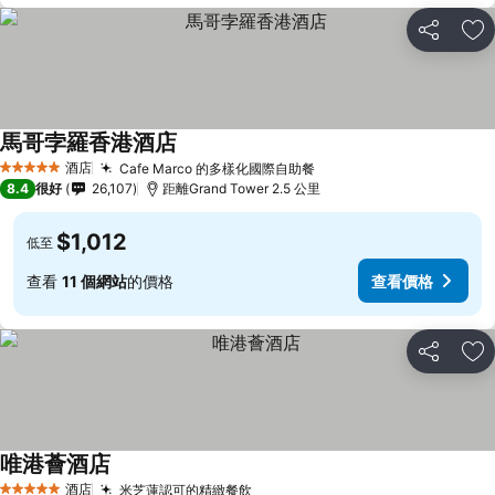
分享
放
馬哥孛羅香港酒店
酒店
Cafe Marco 的多樣化國際自助餐
5 星級
8.4
很好
26,107
距離Grand Tower 2.5 公里
$1,012
低至
查看
11 個網站
的價格
查看價格
分享
放
唯港薈酒店
酒店
米芝蓮認可的精緻餐飲