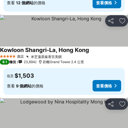
查看
12 個網站
的價格
查看價格
分享
放
Kowloon Shangri-La, Hong Kong
酒店
米芝蓮星級香宮美饌
5 星級
9.1
極佳
23,694
距離Grand Tower 2.4 公里
$1,503
低至
查看
9 個網站
的價格
查看價格
分享
放