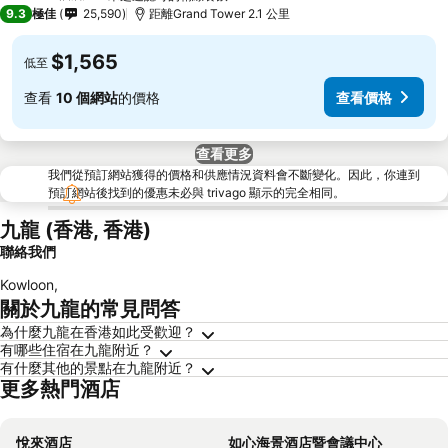
5 星級
9.3
極佳
25,590
距離Grand Tower 2.1 公里
$1,565
低至
查看
10 個網站
的價格
查看價格
查看更多
我們從預訂網站獲得的價格和供應情況資料會不斷變化。因此，你連到
預訂網站後找到的優惠未必與 trivago 顯示的完全相同。
九龍 (香港, 香港)
聯絡我們
Kowloon
,
關於九龍的常見問答
為什麼九龍在香港如此受歡迎？
有哪些住宿在九龍附近？
有什麼其他的景點在九龍附近？
更多熱門酒店
悅來酒店
如心海景酒店暨會議中心