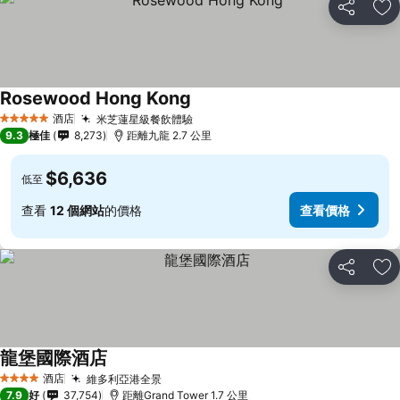
分享
放
Rosewood Hong Kong
酒店
米芝蓮星級餐飲體驗
5 星級
9.3
極佳
8,273
距離九龍 2.7 公里
$6,636
低至
查看
12 個網站
的價格
查看價格
分享
放
龍堡國際酒店
酒店
維多利亞港全景
4 星級
7.9
好
37,754
距離Grand Tower 1.7 公里