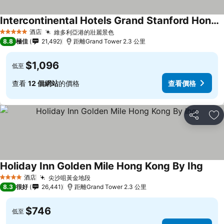
Intercontinental Hotels Grand Stanford Hong Kong By Ihg
酒店
維多利亞港的壯麗景色
5 星級
8.8
極佳
21,492
距離Grand Tower 2.3 公里
$1,096
低至
查看
12 個網站
的價格
查看價格
分享
放
Holiday Inn Golden Mile Hong Kong By Ihg
酒店
尖沙咀黃金地段
4 星級
8.3
很好
26,441
距離Grand Tower 2.3 公里
$746
低至