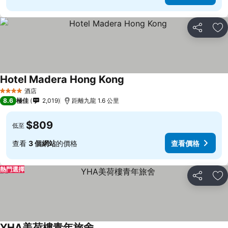
分享
放
Hotel Madera Hong Kong
酒店
4 星級
8.6
極佳
2,019
距離九龍 1.6 公里
$809
低至
查看
3 個網站
的價格
查看價格
熱門選擇
分享
放
YHA美荷樓青年旅舍