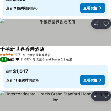
查看
9 個網站
的價格
查看價格
分享
放
千禧新世界香港酒店
酒店
七種多元餐飲體驗
5 星級
8.9
極佳
21,097
距離Grand Tower 2.3 公里
$1,017
低至
查看
11 個網站
的價格
查看價格
分享
放