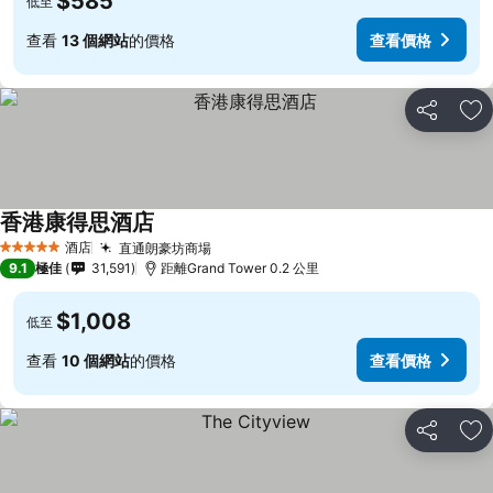
$585
低至
查看
13 個網站
的價格
查看價格
分享
放
香港康得思酒店
酒店
直通朗豪坊商場
5 星級
9.1
極佳
31,591
距離Grand Tower 0.2 公里
$1,008
低至
查看
10 個網站
的價格
查看價格
分享
放