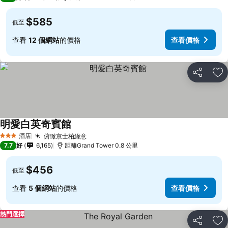
$585
低至
查看
12 個網站
的價格
查看價格
分享
放
明愛白英奇賓館
酒店
俯瞰京士柏綠意
3 星級
7.7
好
6,165
距離Grand Tower 0.8 公里
$456
低至
查看
5 個網站
的價格
查看價格
熱門選擇
分享
放