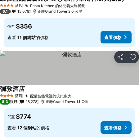
酒店
Pasta Kitchen 的休閒義大利餐飲
4 星級
6.1
15,078
距離Grand Tower 2.0 公里
$356
低至
查看
11 個網站
的價格
查看價格
分享
放
彌敦酒店
酒店
配備智能電視的現代客房
4 星級
8.3
很好
18,278
距離Grand Tower 1.1 公里
$774
低至
查看
12 個網站
的價格
查看價格