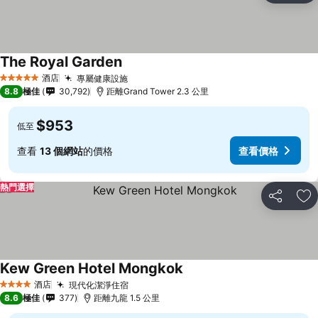
The Royal Garden
酒店
專屬健康設施
5 星級
8.8
極佳
30,792
距離Grand Tower 2.3 公里
$953
低至
查看
13 個網站
的價格
查看價格
熱門選擇
分享
放
Kew Green Hotel Mongkok
酒店
現代化潔淨住宿
4 星級
8.6
極佳
377
距離九龍 1.5 公里