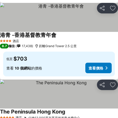
分享
放
港青 -香港基督教青年會
酒店
4 星級
8.7
極佳
17,438
距離Grand Tower 2.5 公里
$703
低至
查看
10 個網站
的價格
查看價格
分享
放
The Peninsula Hong Kong
酒店
佔地12,000平方英尺的半島水療中心