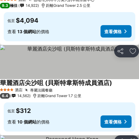
5 星級
9.3
極佳
14,922
距離Grand Tower 2.5 公里
$4,094
低至
查看
13 個網站
的價格
查看價格
分享
放
華麗酒店尖沙咀 (貝斯特韋斯特成員酒店)
酒店
專屬法國餐廳
4 星級
6.4
14,562
距離Grand Tower 1.7 公里
$312
低至
查看
10 個網站
的價格
查看價格