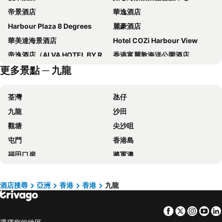
帝景酒店
華逸酒店
Harbour Plaza 8 Degrees
麗豪酒店
華美達海景酒店
Hotel COZi Harbour View
帝逸酒店（ALVA HOTEL BY ROYAL）
香港富麗敦海洋公園酒店
更多景點 ─ 九龍
旺角維景酒店
青逸酒店
香港汀蘭居
香港遠東絲麗酒店
荃灣
氹仔
帝京酒店
Dorsett Kwun Tong, Hong Kong
九龍
沙田
九龍維景酒店
歷山酒店
觀塘
尖沙咀
IW Hotel
香港珀麗酒店
屯門
香港島
帝都香港酒店
Harbour Plaza North Point
福田口岸
將軍澳
Dorsett Tsuen Wan, Hong Kong
冠藍軒(鴨脷洲)
福田區
Mong Kok Metro Station
華麗銅鑼灣酒店 (貝斯特韋斯特成員酒店)
迪士尼好萊塢酒店
香港國際機場
南山區
仕德福酒店
富薈馬頭圍酒店
酒店搜尋
亞洲
香港
香港
九龍
東涌
元朗
Hotel COZi Oasis
Silka Tsuen Wan, Hong Kong
Facebook
Twitter
Insta
Yo
紅磡
天水圍
Hotel Ease Tsuen Wan
Hotel Ease Access Tsuen Wan