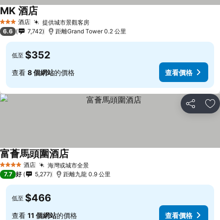
MK 酒店
酒店
提供城市景觀客房
3 星級
6.6
7,742
距離Grand Tower 0.2 公里
$352
低至
查看
8 個網站
的價格
查看價格
分享
放
富薈馬頭圍酒店
酒店
海灣或城市全景
4 星級
7.7
好
5,277
距離九龍 0.9 公里
$466
低至
查看
11 個網站
的價格
查看價格