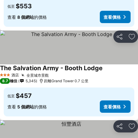
$553
低至
查看
8 個網站
的價格
查看價格
分享
放
The Salvation Army - Booth Lodge
酒店
全景城市景觀
3 星級
8.7
極佳
5,345
距離Grand Tower 0.7 公里
$457
低至
查看
5 個網站
的價格
查看價格
分享
放