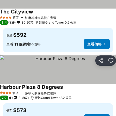
The Cityview
酒店
油麻地港鐵站就在旁邊
4 星級
8.4
很好
30,907
距離Grand Tower 0.5 公里
$592
低至
查看
11 個網站
的價格
查看價格
分享
放
Harbour Plaza 8 Degrees
酒店
多樣化的國際餐飲選擇
4 星級
7.9
好
21,867
距離Grand Tower 2.2 公里
$573
低至