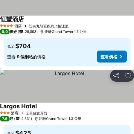
恒豐酒店
酒店
設有九龍景觀的頂樓泳池
4 星級
8.0
很好
29,893
距離Grand Tower 1.5 公里
$704
低至
查看
9 個網站
的價格
查看價格
分享
放
Largos Hotel
酒店
全景綠意景觀
3 星級
7.6
好
4,531
距離Grand Tower 1.3 公里
$425
低至