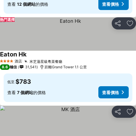
查看
12 個網站
的價格
查看價格
熱門選擇
分享
放
Eaton Hk
酒店
米芝蓮星級粵菜餐廳
4 星級
8.6
極佳
31,541
距離Grand Tower 1.1 公里
$783
低至
查看
7 個網站
的價格
查看價格
分享
放