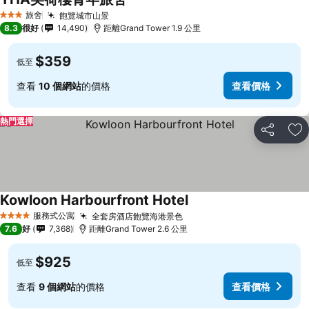
旅舍
飽覽城市山景
3 星級
8.3
很好
14,490
距離Grand Tower 1.9 公里
$359
低至
查看
10 個網站
的價格
查看價格
熱門選擇
分享
放
Kowloon Harbourfront Hotel
服務式公寓
全套房酒店飽覽海港景色
4 星級
7.6
好
7,368
距離Grand Tower 2.6 公里
$925
低至
查看
9 個網站
的價格
查看價格