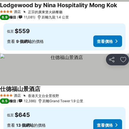
Lodgewood by Nina Hospitality Mong Kok
酒店
正宗的廣東煲火鍋餐廳
4 星級
8.9
極佳
11,081
距離九龍 1.4 公里
$559
低至
查看
9 個網站
的價格
查看價格
分享
放
仕德福山景酒店
酒店
香港天文台全景視野
4 星級
8.5
極佳
12,386
距離Grand Tower 1.9 公里
$645
低至
查看
13 個網站
的價格
查看價格