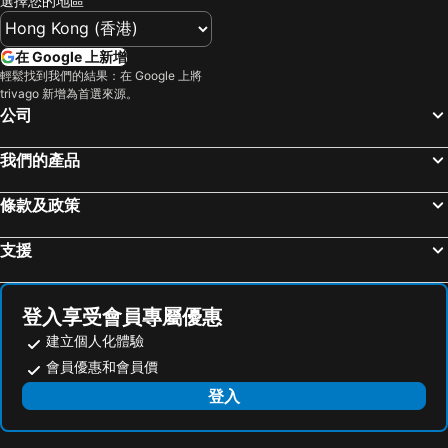
選擇您的地區
Wan Chai Metro Station
海洋公園
富豪東方酒店 (香港)
Nina Hotel Kowloon East
深水埗區
黃金海岸
旭逸酒店‧旺角
香港銅鑼灣迷你酒店
在 Google 上新增
香港迪士尼樂園
新界
富薈炮台山酒店
君立酒店
輕鬆找到我們的結果：在 Google 上將
trivago 新增為首選來源。
羅湖口岸
羅湖
長洲華威酒店
香港康得思酒店
公司
東門步行街
North Point Metro Station
Mini Central
The Cityview
越秀區
中環
香港華大盛品酒店 (貝斯特韋斯特成員酒店)
Crowne Plaza Hong Kong Kowloon East By Ihg
我們的產品
Cheung Chau
珠海長隆國際海洋度假區
Courtyard by Marriott Hong Kong Sha Tin
Hong Kong Ocean Park Marriott Hotel
條款及政策
羅湖口岸
Sheung Wan Metro Station
Harbour Grand Hong Kong
香港美麗華酒店
Tsing Yi Metro Station
天河區
Hyatt Regency Hong Kong, Sha Tin
華麗酒店尖沙咀 (貝斯特韋斯特成員酒店)
支援
葡京娛樂場
寶安區
Kathmandu Guest House
東寶賓館
上下九步行街
深圳寶安國際機場
Summit View Kowloon
Gold Keep Hostel
登入享受會員專屬優惠
九龍城
海珠區
Hotel 108 Hong Kong
地王酒店
建立個人化體驗
番禺區
廣州東站
碧薈
阿山龍祥旅館
會員優惠和會員價
朗豪坊
Causeway Bay Metro Station
O酒店
亮亮花園酒店
登入
荔灣區
世界之窗
裕家賓館
Very Good
東九龍
香洲區
Pak Flower Guest House
Elegant Hotel