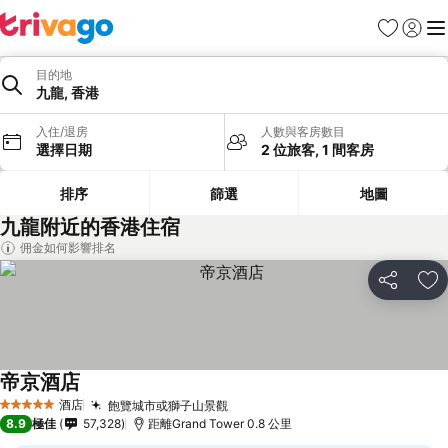
收藏夾
登入
選
目的地
九龍, 香港
入住/退房
人數與客房數目
選擇日期
2 位旅客, 1 間客房
排序
篩選
地圖
九龍附近的香港住宿
佣金如何影響排名
分享
放
帝京酒店
酒店
飽覽城市或獅子山景觀
5 星級
8.9
極佳
57,328
距離Grand Tower 0.8 公里