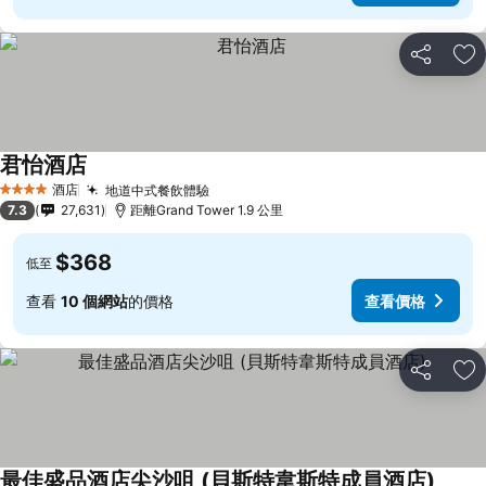
分享
放
君怡酒店
酒店
地道中式餐飲體驗
4 星級
7.3
27,631
距離Grand Tower 1.9 公里
$368
低至
查看
10 個網站
的價格
查看價格
分享
放
最佳盛品酒店尖沙咀 (貝斯特韋斯特成員酒店)