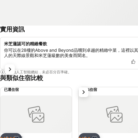
實用資訊
米芝蓮認可的精緻餐飲
你可以在28樓的Above and Beyond品嚐到卓越的精緻中菜，這裡以
人的天際線景觀和米芝蓮級數的美食而聞名。
內容由人工智能總結，未必百分百準確。
與類似住宿比較
已選住宿
類似住宿
下一步
放到收藏夾
放到收藏夾
酒店
酒店