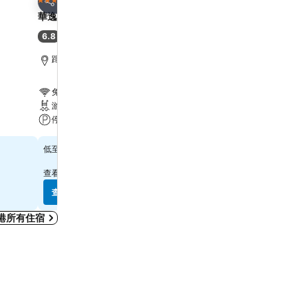
3 星級
4 星級
分享
分享
華逸酒店
Harbour Plaza 8 Degre
6.8
7.9
(
6,887 筆評分
)
好
(
21,867 筆評分
)
距離Grand Tower 6.7 公里
距離Grand Tower 2.2 公
免費 Wi-Fi
免費 Wi-Fi
游泳池
游泳池
停車場
水療
$280
$557
低至
低至
查看
10 個網站
的價格
查看
12 個網站
的價格
查看價格
查看價格
港所有住宿