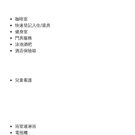
咖啡室
快速登記入住/退房
健身室
門房服務
泳池酒吧
酒店保險箱
兒童看護
浴室連淋浴
電視機