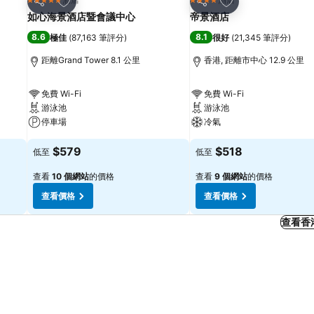
5 星級
4 星級
分享
分享
如心海景酒店暨會議中心
帝景酒店
8.6
8.1
極佳
(
87,163 筆評分
)
很好
(
21,345 筆評分
)
距離Grand Tower 8.1 公里
香港, 距離市中心 12.9 公里
免費 Wi-Fi
免費 Wi-Fi
游泳池
游泳池
停車場
冷氣
$579
$518
低至
低至
查看
10 個網站
的價格
查看
9 個網站
的價格
查看價格
查看價格
查看香