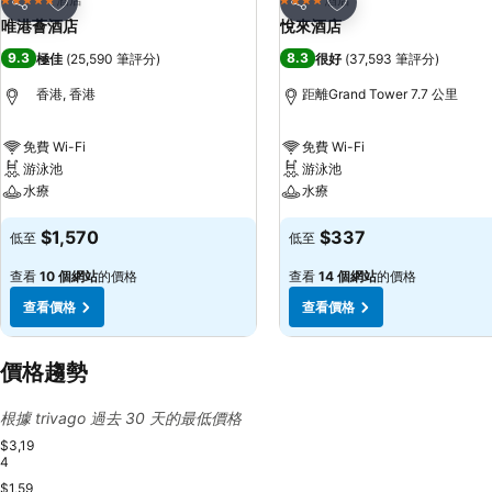
5 星級
4 星級
分享
分享
唯港薈酒店
悅來酒店
9.3
8.3
極佳
(
25,590 筆評分
)
很好
(
37,593 筆評分
)
香港, 香港
距離Grand Tower 7.7 公里
免費 Wi-Fi
免費 Wi-Fi
游泳池
游泳池
水療
水療
$1,570
$337
低至
低至
查看
10 個網站
的價格
查看
14 個網站
的價格
查看價格
查看價格
價格趨勢
根據 trivago 過去 30 天的最低價格
$3,19
4
$1,59