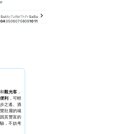
er
sday, October 01
94
Saturday, October 03
$3,017
iday, October 02
,961
Monday, October 05
$2,868
Sunday, October 04
$2,841
ember 26
r 25
Sunday, October 11
$2,535
Wednesday, October 07
$2,471
Thursday, October 08
$2,471
Friday, October 09
$2,472
Saturday, October 10
$2,464
er 24
tember 27
er 23
day, September 30
Tuesday, October 06
$1,979
eptember 28
 September 29
a
Su
Mo
Tu
We
Th
Fr
Sa
Su
3
04
05
06
07
08
09
10
11
庭
和
觀光客
，
便利
，可輕
步之遙。酒
覽壯麗的城
因其豐富的
驗，不妨考