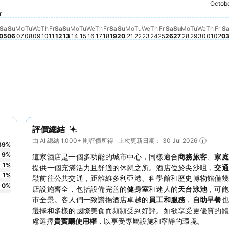
Octob
Thur
$3,1
Fr
$2
Saturday, Sept
$2,775
Friday, Septembe
$2,702
Saturday, September 12
$2,580
Friday, September 11
$2,552
Saturday, September 19
$2,471
Sunday, September 20
$2,453
Thursday, September 17
$2,395
Friday, September 18
$2,389
Tuesday, September 15
$2,355
Wednesday, September 16
$2,317
Thursday, Septemb
$2,282
Monday, September 14
$2,267
28
ust 29
Sunday, September 06
$2,136
Thursday, September 10
$2,112
Sunday, September 13
$2,128
Sunday, Sep
$2,123
Saturday, September 05
$2,086
Wednesday, Septemb
$2,050
Wednes
$1,999
r
 26
riday, September 04
1,969
esday, September 02
0
rsday, September 03
927
Wednesday, September 09
$1,943
Tuesday, September 22
$1,927
, September 01
Tuesday, September 08
$1,902
Monday, September 21
$1,911
Monday, September 07
$1,877
Monday, S
$1,859
Tuesday,
$1,856
 27
August 31
ust 30
Sa
Su
Mo
Tu
We
Th
Fr
Sa
Su
Mo
Tu
We
Th
Fr
Sa
Su
Mo
Tu
We
Th
Fr
Sa
Su
Mo
Tu
We
Th
Fr
S
05
06
07
08
09
10
11
12
13
14
15
16
17
18
19
20
21
22
23
24
25
26
27
28
29
30
01
02
0
評價總結
由 AI 總結 1,000+ 則評價所得 · 上次更新日期： 30 Jul 2026
89
%
9
%
這家酒店是一個多功能的城市中心，同樣適合
商務旅客
、
家
1
%
提供一個充滿活力且舒適的休憩之所。酒店位於尖沙咀，
交通
1
%
鬆前往公共交通，距離維多利亞港、科學館和歷史博物館僅幾
0
%
店設施齊全，包括設備完善的
健身室
和迷人的
天台泳池
，可飽
市全景。客人們一致讚揚酒店卓越的
員工和服務
，
自助早餐
也
選擇和多樣的國際美食而頻頻受到好評。如欲享受更優質的體
慮選擇
貴賓廳使用權
，以享受專屬設施和寧靜的環境。