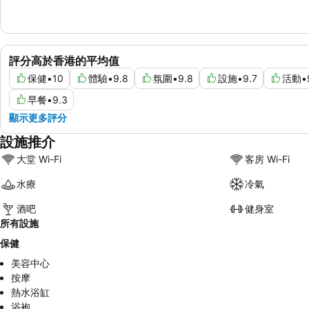
評分高於香港的平均值
保健
•
10
體驗
•
9.8
氛圍
•
9.8
設施
•
9.7
活動
•
早餐
•
9.3
顯示更多評分
設施推介
大堂 Wi-Fi
客房 Wi-Fi
水療
冷氣
酒吧
健身室
所有設施
保健
美容中心
按摩
熱水浴缸
浴袍