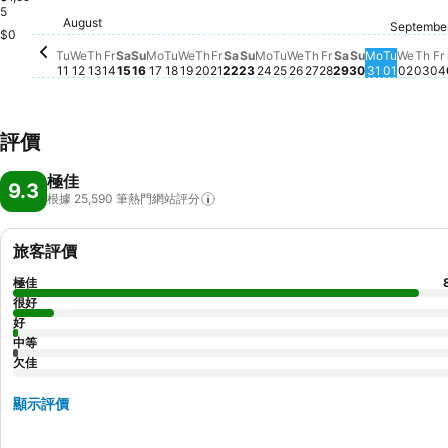
5
Saturday, August 22
$2,549
Friday, August 21
$2,352
August
Saturday, August 15
$2,253
Friday, August 14
$2,205
Tuesday, August 11
$2,203
Friday, August 
$2,187
Saturday, Aug
$2,126
Sunday, August 23
$2,065
Tuesday, August 18
$2,021
Monday, August 17
$1,988
Tuesday, August 25
$1,985
Septembe
Wednesday, August
$1,949
F
$
Wednesday, August 12
$1,943
Wednesday, August 19
$1,922
Wedn
$1,93
Thu
$1,
Thursday, August 13
$1,907
Monday, August 24
$1,914
Tuesday
$1,886
Thursday, August 20
$1,854
Sunday, August 16
$1,830
Thursday, August
$1,757
Monday, 
$1,602
Sunday, Aug
$1,588
$0
Tu
We
Th
Fr
Sa
Su
Mo
Tu
We
Th
Fr
Sa
Su
Mo
Tu
We
Th
Fr
Sa
Su
Mo
Tu
We
Th
Fr
11
12
13
14
15
16
17
18
19
20
21
22
23
24
25
26
27
28
29
30
31
01
02
03
04
評價
極佳
9.3
根據 25,590
筆熱門網站評分
旅客評價
極佳
很好
好
中等
欠佳
顯示評價