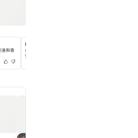
由著名設計師設計的建築
亞港和香
你可以體驗由著名建築師Terence Conran、Rocco Yim和Wil
打造的獨特酒店，這裡擁有令人驚嘆的開放公共空間和現代
放到收藏夾
放到收藏夾
酒店
酒店