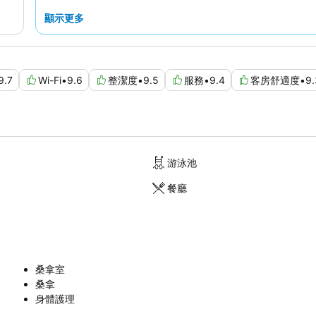
顯示更多
9.7
Wi-Fi
•
9.6
整潔度
•
9.5
服務
•
9.4
客房舒適度
•
9.
游泳池
餐廳
桑拿室
桑拿
身體護理