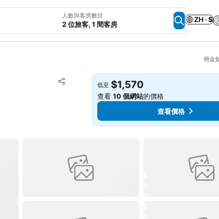
人數與客房數目
ZH · $
2 位旅客, 1 間客房
佣金
放到收藏夾
$1,570
低至
分享
查看
10 個網站
的價格
查看價格