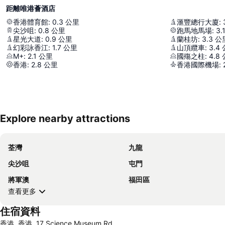
距離唯港薈酒店
香港體育館
:
0.3
公里
滙豐總行大廈
:
尖沙咀
:
0.8
公里
跑馬地馬場
:
3.
星光大道
:
0.9
公里
蘭桂坊
:
3.3
公
幻彩詠香江
:
1.7
公里
山頂纜車
:
3.4
M+
:
2.1
公里
國殤之柱
:
4.8
香港
:
2.8
公里
香港國際機場
:
Explore nearby attractions
荃灣
九龍
尖沙咀
屯門
將軍澳
福田區
查看更多
住宿資料
香港, 香港, 17 Science Museum Rd