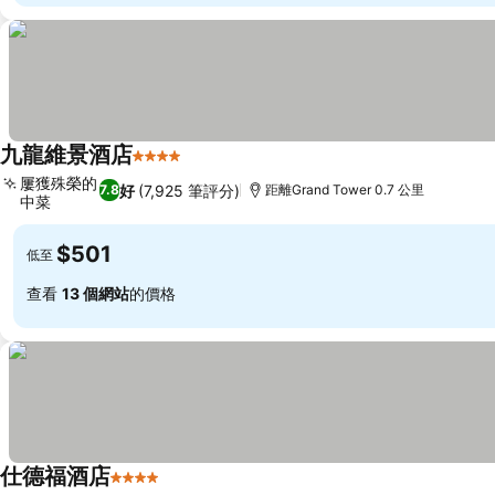
九龍維景酒店
4 星級
屢獲殊榮的
好
(7,925 筆評分)
7.8
距離Grand Tower 0.7 公里
中菜
$501
低至
查看
13 個網站
的價格
仕德福酒店
4 星級