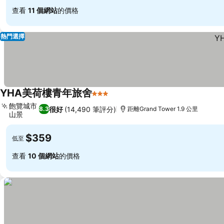
查看
11 個網站
的價格
熱門選擇
YHA美荷樓青年旅舍
3 星級
飽覽城市
很好
(14,490 筆評分)
8.3
距離Grand Tower 1.9 公里
山景
$359
低至
查看
10 個網站
的價格