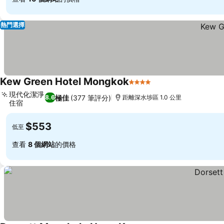
熱門選擇
Kew Green Hotel Mongkok
4 星級
現代化潔淨
極佳
(377 筆評分)
8.6
距離深水埗區 1.0 公里
住宿
$553
低至
查看
8 個網站
的價格