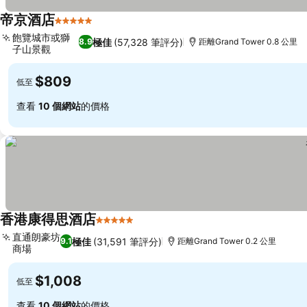
帝京酒店
5 星級
飽覽城市或獅
極佳
(57,328 筆評分)
8.9
距離Grand Tower 0.8 公里
子山景觀
$809
低至
查看
10 個網站
的價格
香港康得思酒店
5 星級
直通朗豪坊
極佳
(31,591 筆評分)
9.1
距離Grand Tower 0.2 公里
商場
$1,008
低至
查看
10 個網站
的價格