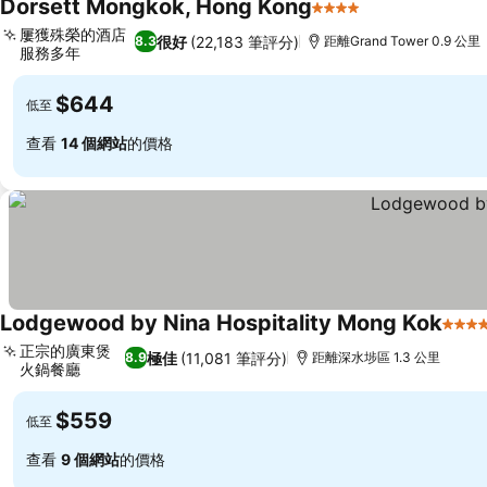
Dorsett Mongkok, Hong Kong
4 星級
屢獲殊榮的酒店
很好
(22,183 筆評分)
8.3
距離Grand Tower 0.9 公里
服務多年
$644
低至
查看
14 個網站
的價格
Lodgewood by Nina Hospitality Mong Kok
4 星
正宗的廣東煲
極佳
(11,081 筆評分)
8.9
距離深水埗區 1.3 公里
火鍋餐廳
$559
低至
查看
9 個網站
的價格