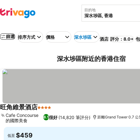
目的地
篩選
排序方式
價格
深水埗區
酒店
評分：8.0+
包
深水埗區附近的香港住宿
旺角維景酒店
4 星級
Cafe Concourse
很好
(14,820 筆評分)
8.1
距離Grand Tower 0.7 
的國際美食
$459
低至