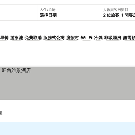
入住/退房
人數與客房數目
選擇日期
2 位旅客, 1 間客
早餐
游泳池
免費取消
服務式公寓
度假村
Wi-Fi
冷氣
非吸煙房
無需
公里