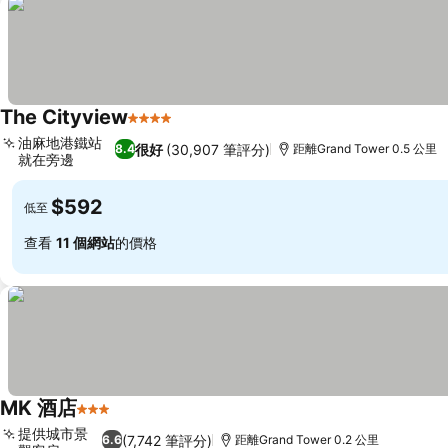
The Cityview
4 星級
油麻地港鐵站
很好
(30,907 筆評分)
8.4
距離Grand Tower 0.5 公里
就在旁邊
$592
低至
查看
11 個網站
的價格
MK 酒店
3 星級
提供城市景
(7,742 筆評分)
6.6
距離Grand Tower 0.2 公里