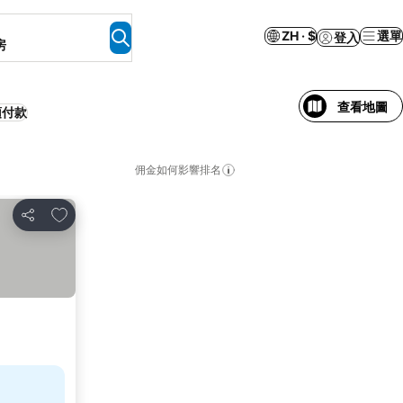
ZH · $
選單
登入
房
查看地圖
預付款
佣金如何影響排名
放到收藏夾
分享