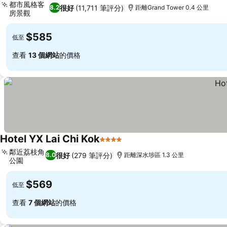
都市風格客
很好
(11,711 筆評分)
8.2
距離Grand Tower 0.4 公里
房景觀
$585
低至
查看
13 個網站
的價格
Hotel YX Lai Chi Kok
4 星級
鄰近荔枝角
很好
(279 筆評分)
8.0
距離深水埗區 1.3 公里
公園
$569
低至
查看
7 個網站
的價格