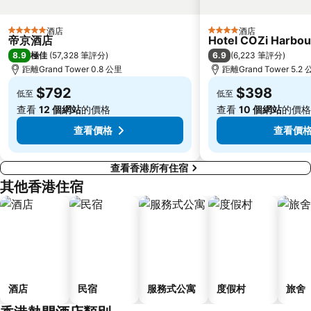
世界之窗
東九龍
龍崗區
深圳站
酒店
酒店
5 星級
4 星級
帝京酒店
Hotel COZi Harbou
深圳野生動物園
大梅沙海濱公園
8.9
6.9
極佳
(
57,328 筆評分
)
(
6,223 筆評分
)
皇崗口岸
鹽田區
距離Grand Tower 0.8 公里
距離Grand Tower 5.2
長洲
Lamma Island
$792
$398
低至
低至
香港屯門
Tin Hau Metro Station
查看
12 個網站
的價格
查看
10 個網站
的價格
九龍塘
金銀島酒店站
查看價格
查看價
查看香港所有住宿
其他香港住宿
酒店
民宿
服務式公寓
度假村
旅舍