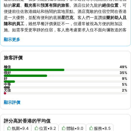
驗的
家庭
、
觀光客
和
預算有限的旅客
。酒店位於九龍的
絕佳位置
，可
便捷前往佐敦港鐵站和熱鬧的當地景點。酒店寬敞的住宿空間在香港
是一大優勢，並配有便利的底層
星巴克
。客人們一直讚揚
樂於助人且
隨和的員工
，雖然早餐評價褒貶不一，但通常被視為方便的附加設
施。如需享受更寧靜的住宿，客人應考慮要求入住不面向彌敦道的客
房。
顯示更多
旅客評價
極佳
49
%
很好
35
%
好
9
%
中等
5
%
欠佳
2
%
顯示評價
評分高於香港的平均值
氛圍
•
9.4
位置
•
9.2
體驗
•
9.0
服務
•
8.5