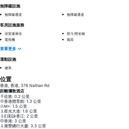
無障礙設施
無障礙通道
無障礙通道
客房設施服務
浴室連淋浴
熨斗/熨衫板
電視機
風筒
查看更多
運動設施
健美
位置
香港, 香港, 378 Nathan Rd
距離彌敦酒店
佐敦
:
0.2
公里
香港體育館
:
1.3
公里
M+
:
1.5
公里
星光大道
:
1.6
公里
幻彩詠香江
:
2
公里
香港
:
3
公里
滙豐總行大廈
:
3.3
公里