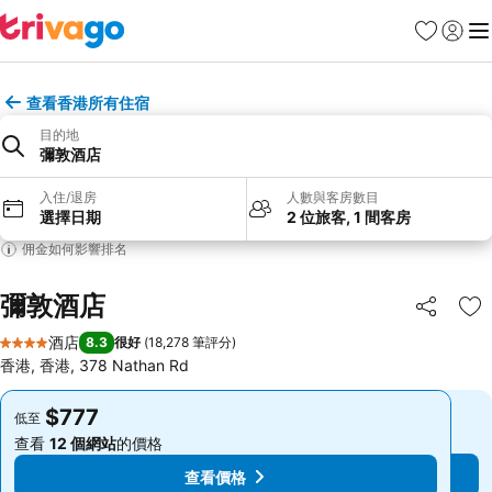
收藏夾
登入
選
查看香港所有住宿
目的地
彌敦酒店
入住/退房
人數與客房數目
選擇日期
2 位旅客, 1 間客房
佣金如何影響排名
彌敦酒店
分享
放
酒店
8.3
很好
(
18,278 筆評分
)
4 星級
香港, 香港, 378 Nathan Rd
$777
$777
低至
低至
查看
12 個網站
的價格
查看
12 個網站
的價格
查看價格
查看價格