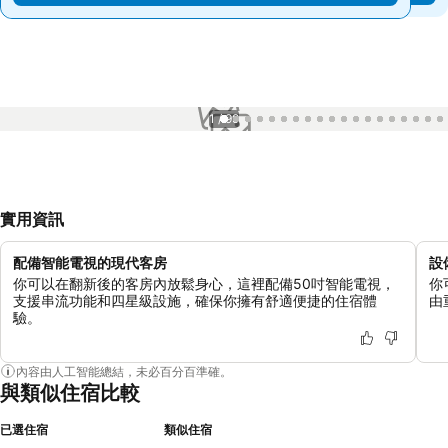
1 / 99
實用資訊
配備智能電視的現代客房
設
你可以在翻新後的客房內放鬆身心，這裡配備50吋智能電視，
你
支援串流功能和四星級設施，確保你擁有舒適便捷的住宿體
由
驗。
內容由人工智能總結，未必百分百準確。
與類似住宿比較
已選住宿
類似住宿