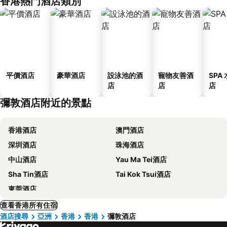
香港熱門酒店類別
平價酒店
豪華酒店
設泳池的酒
寵物友善酒
SPA
店
店
店
彌敦酒店附近的景點
香港酒店
澳門酒店
深圳酒店
珠海酒店
中山酒店
Yau Ma Tei酒店
Sha Tin酒店
Tai Kok Tsui酒店
東莞酒店
查看香港所有住宿
酒店搜尋
亞洲
香港
香港
彌敦酒店