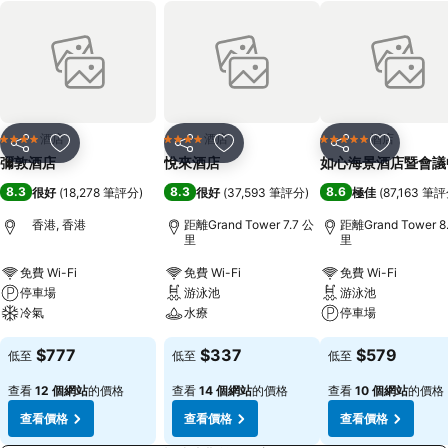
酒店
酒店
酒店
4 星級
4 星級
5 星級
分享
放到收藏夾
分享
放到收藏夾
分享
放到收藏
彌敦酒店
悅來酒店
如心海景酒店暨會議
8.3
8.3
8.6
很好
(
18,278 筆評分
)
很好
(
37,593 筆評分
)
極佳
(
87,163 筆
香港, 香港
距離Grand Tower 7.7 公
距離Grand Tower 8
里
里
免費 Wi-Fi
免費 Wi-Fi
免費 Wi-Fi
停車場
游泳池
游泳池
冷氣
水療
停車場
$777
$337
$579
低至
低至
低至
查看
12 個網站
的價格
查看
14 個網站
的價格
查看
10 個網站
的價格
查看價格
查看價格
查看價格