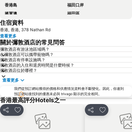
香港島
福田口岸
將軍澳
福田區
住宿資料
Mong Kok Metro Station
香港國際機場
香港, 香港, 378 Nathan Rd
南山區
東涌
查看更多
元朗
紅磡
關於彌敦酒店的常見問答
天水圍
Wan Chai Metro Station
彌敦酒店有游泳池區域嗎？
在彌敦酒店可以攜帶寵物嗎？
海洋公園
深水埗區
彌敦酒店有停車設施嗎？
黃金海岸
香港迪士尼樂園
彌敦酒店的入住和退房時間是什麼時候？
彌敦酒店位於哪裡？
新界
羅湖口岸
查看更多
羅湖
東門步行街
我們從預訂網站獲得的價格和供應情況資料會不斷變化。因此，你連到
North Point Metro Station
中環
預訂網站後找到的優惠未必與 trivago 顯示的完全相同。
Cheung Chau
羅湖口岸
香港最高評分Hotels之一
Sheung Wan Metro Station
Tsing Yi Metro Station
分享
放到收藏夾
分享
放到收藏夾
寶安區
九龍城
朗豪坊
Causeway Bay Metro Station