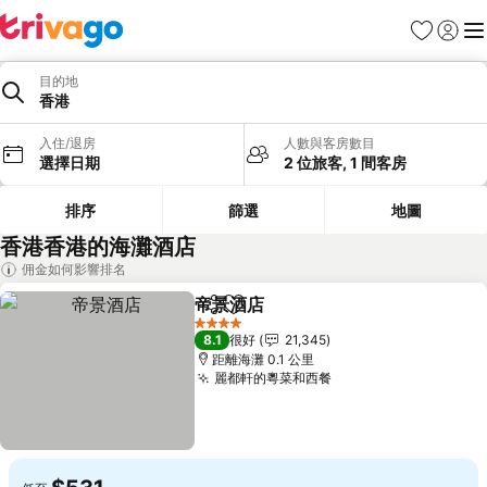
收藏夾
登入
選
目的地
香港
入住/退房
人數與客房數目
選擇日期
2 位旅客, 1 間客房
排序
篩選
地圖
香港香港的海灘酒店
佣金如何影響排名
帝景酒店
分享
放到收藏夾
4 星級
8.1
很好
21,345
距離海灘 0.1 公里
麗都軒的粵菜和西餐