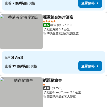
查看
7 個網站
的價格
查看價格
香港黃金海岸酒店
分享
放到收藏夾
5 星級
8.5
極佳
27,310
距離海灘 0.4 公里
專為兒童而設的玩樂設施
$753
低至
查看
12 個網站
的價格
查看價格
納迦蘭旅舍
分享
放到收藏夾
1 星級
4.6
223
距離Grand Tower 2.4 公里
附盥洗用品的私人浴室