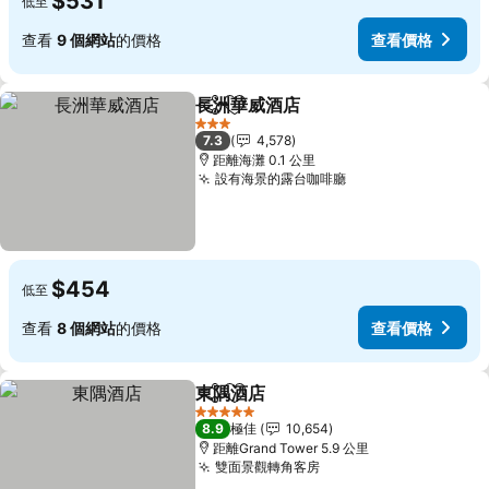
$531
低至
查看
9 個網站
的價格
查看價格
長洲華威酒店
分享
放到收藏夾
3 星級
7.3
4,578
距離海灘 0.1 公里
設有海景的露台咖啡廳
$454
低至
查看
8 個網站
的價格
查看價格
東隅酒店
分享
放到收藏夾
5 星級
8.9
極佳
10,654
距離Grand Tower 5.9 公里
雙面景觀轉角客房