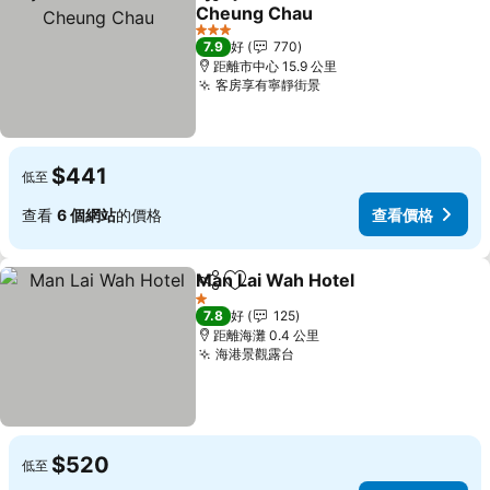
分享
放到收藏夾
Cheung Chau
3 星級
7.9
好
770
距離市中心 15.9 公里
客房享有寧靜街景
$441
低至
查看
6 個網站
的價格
查看價格
Man Lai Wah Hotel
分享
放到收藏夾
1 星級
7.8
好
125
距離海灘 0.4 公里
海港景觀露台
$520
低至