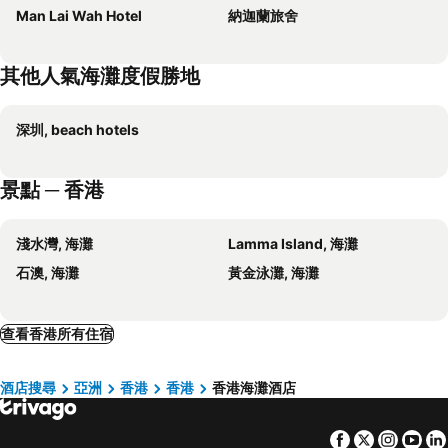
Man Lai Wah Hotel
納迦蘭旅舍
其他人氣海灘度假勝地
深圳, beach hotels
景點 ─ 香港
淺水灣, 海灘
Lamma Island, 海灘
石澳, 海灘
黃金泳灘, 海灘
查看香港所有住宿
酒店搜尋
亞洲
香港
香港
香港海灘酒店
Facebook
Twitter
Insta
Yo