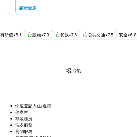
顯示更多
物有所值
•
8.1
設施
•
7.9
餐飲
•
7.6
公共交通
•
7.5
安全
•
6.8
冷氣
快速登記入住/退房
健身室
非吸煙房
洗衣服務
房間服務