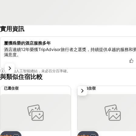
實用資訊
屢獲殊榮的酒店服務多年
酒店連續12年榮獲TripAdvisor旅行者之選獎，持續提供卓越的服務和
滿意度。
內容由人工智能總結，未必百分百準確。
與類似住宿比較
已選住宿
類似住宿
下一步
放到收藏夾
放到收藏夾
酒店
酒店