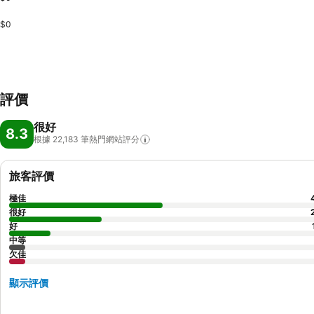
$0
評價
很好
8.3
根據 22,183
筆熱門網站評分
旅客評價
極佳
很好
好
中等
欠佳
顯示評價