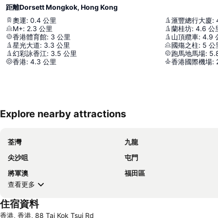
距離Dorsett Mongkok, Hong Kong
奧運
:
0.4
公里
滙豐總行大廈
:
M+
:
2.3
公里
蘭桂坊
:
4.6
公
香港體育館
:
3
公里
山頂纜車
:
4.9
星光大道
:
3.3
公里
國殤之柱
:
5
公
幻彩詠香江
:
3.5
公里
跑馬地馬場
:
5.
香港
:
4.3
公里
香港國際機場
:
Explore nearby attractions
荃灣
九龍
尖沙咀
屯門
將軍澳
福田區
查看更多
住宿資料
香港, 香港, 88 Tai Kok Tsui Rd