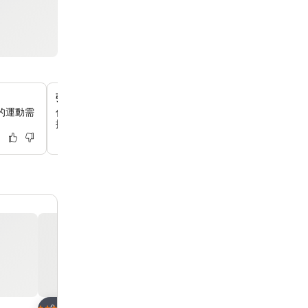
彈性26小時完整住宿
的運動需
你可以享受完整的26小時住宿，彈性的入住和退房時間，
探索香港充滿活力的夜生活和景點。
放到收藏夾
放到收藏夾
酒店
酒店