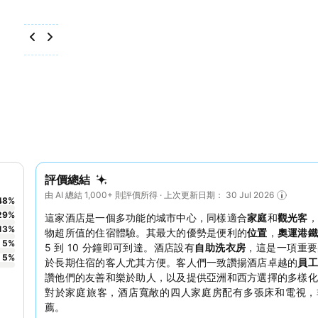
評價總結
由 AI 總結 1,000+ 則評價所得 · 上次更新日期： 30 Jul 2026
48
%
29
%
這家酒店是一個多功能的城市中心，同樣適合
家庭
和
觀光客
，
13
%
物超所值的住宿體驗。其最大的優勢是便利的
位置
，
奧運港
5
%
5 到 10 分鐘即可到達。酒店設有
自助洗衣房
，這是一項重要
5
%
於長期住宿的客人尤其方便。客人們一致讚揚酒店卓越的
員工
讚他們的友善和樂於助人，以及提供亞洲和西方選擇的多樣化
對於家庭旅客，酒店寬敞的四人家庭房配有多張床和電視，
薦。