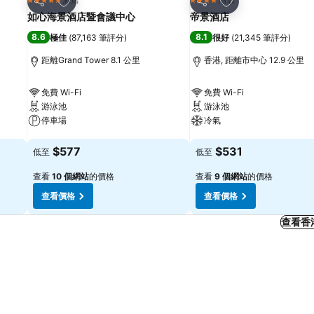
5 星級
4 星級
分享
分享
如心海景酒店暨會議中心
帝景酒店
8.6
8.1
極佳
(
87,163 筆評分
)
很好
(
21,345 筆評分
)
距離Grand Tower 8.1 公里
香港, 距離市中心 12.9 公里
免費 Wi-Fi
免費 Wi-Fi
游泳池
游泳池
停車場
冷氣
查看價格
查看價格
$577
$531
低至
低至
查看
10 個網站
的價格
查看
9 個網站
的價格
查看價格
查看價格
查看香