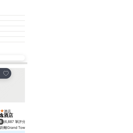
放到收藏夾
放到收藏夾
享
分享
酒店
酒店
星級
5 星級
逸酒店
Rosewood Hong Kong
8
9.3
(
6,887 筆評分
)
極佳
(
8,273 筆評分
)
距離Grand Tower 6.7 公里
香港, 距離市中心 2.0 公里