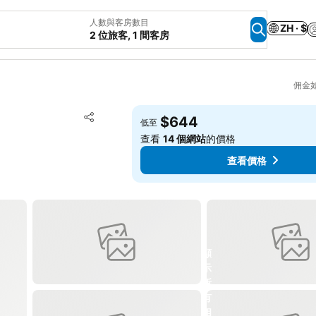
人數與客房數目
ZH · $
2 位旅客, 1 間客房
佣金
放到收藏夾
$644
低至
分享
查看
14 個網站
的價格
查看價格