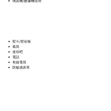
傳真機/數據機借用
熨斗/熨衫板
風筒
迷你吧
電話
有線電視
防敏感床單