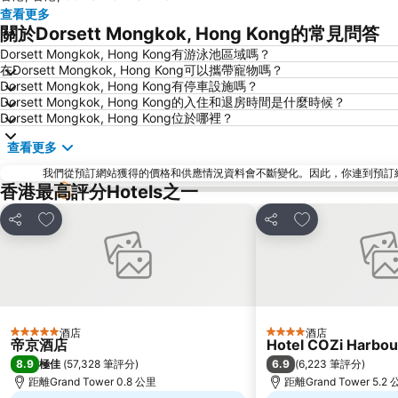
查看更多
關於Dorsett Mongkok, Hong Kong的常見問答
Dorsett Mongkok, Hong Kong有游泳池區域嗎？
在Dorsett Mongkok, Hong Kong可以攜帶寵物嗎？
Dorsett Mongkok, Hong Kong有停車設施嗎？
Dorsett Mongkok, Hong Kong的入住和退房時間是什麼時候？
Dorsett Mongkok, Hong Kong位於哪裡？
查看更多
我們從預訂網站獲得的價格和供應情況資料會不斷變化。因此，你連到預訂網站後
香港最高評分Hotels之一
放到收藏夾
放到收藏夾
分享
分享
酒店
酒店
5 星級
4 星級
帝京酒店
Hotel COZi Harbou
8.9
6.9
極佳
(
57,328 筆評分
)
(
6,223 筆評分
)
距離Grand Tower 0.8 公里
距離Grand Tower 5.2