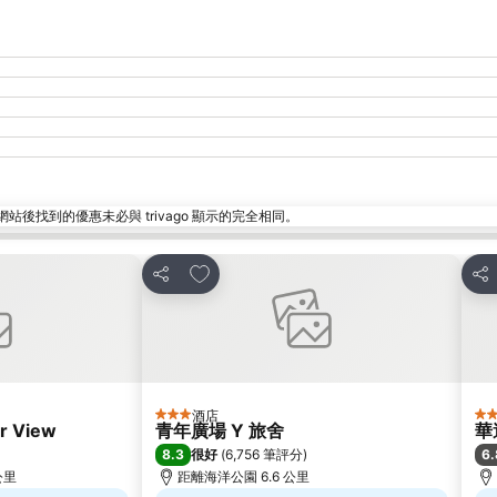
找到的優惠未必與 trivago 顯示的完全相同。
放到收藏夾
分享
分
酒店
3 星級
3 
r View
青年廣場 Y 旅舍
華
8.3
6.
很好
(
6,756 筆評分
)
 公里
距離海洋公園 6.6 公里