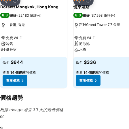
4 星級
4 星級
分享
分享
Dorsett Mongkok, Hong Kong
悅來酒店
8.3
8.3
很好
(
22,183 筆評分
)
很好
(
37,593 筆評分
)
香港, 香港
距離Grand Tower 7.7 公里
免費 Wi-Fi
免費 Wi-Fi
冷氣
游泳池
健身室
水療
查看價格
查看價格
$644
$336
低至
低至
查看
14 個網站
的價格
查看
14 個網站
的價格
查看價格
查看價格
價格趨勢
根據 trivago 過去 30 天的最低價格
$0
$0