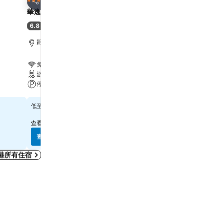
3 星級
4 星級
分享
分享
華逸酒店
Harbour Plaza 8 Degre
6.8
7.9
(
6,887 筆評分
)
好
(
21,867 筆評分
)
距離Grand Tower 6.7 公里
距離Grand Tower 2.2 公
免費 Wi-Fi
免費 Wi-Fi
游泳池
游泳池
停車場
水療
查看價格
查看價格
$314
$569
低至
低至
查看
10 個網站
的價格
查看
12 個網站
的價格
查看價格
查看價格
港所有住宿